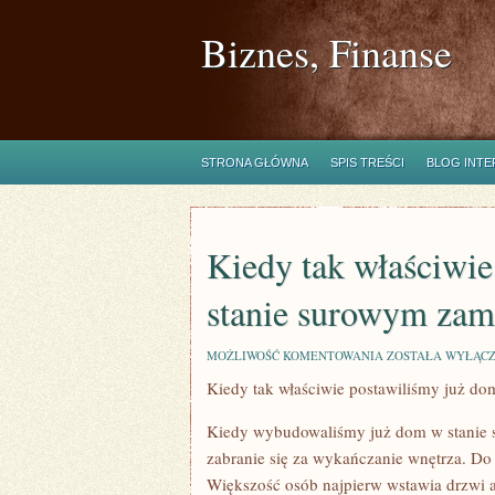
Biznes, Finanse
STRONA GŁÓWNA
SPIS TREŚCI
BLOG INT
Kiedy tak właściwi
stanie surowym za
KIEDY
MOŻLIWOŚĆ KOMENTOWANIA
ZOSTAŁA WYŁĄC
TAK
Kiedy tak właściwie postawiliśmy już d
WŁAŚCIWIE
POBUDOWALIŚMY
JUŻ
Kiedy wybudowaliśmy już dom w stanie 
DOM
W
zabranie się za wykańczanie wnętrza. D
STANIE
Większość osób najpierw wstawia drzwi a 
SUROWYM