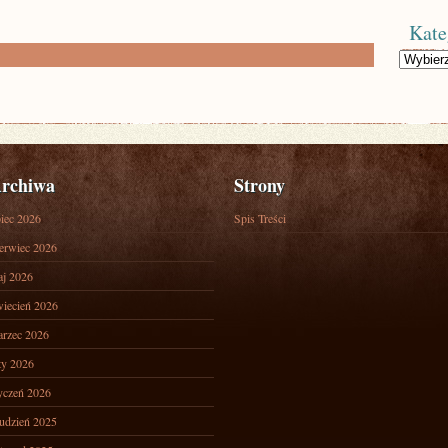
Kate
Kategorie
rchiwa
Strony
piec 2026
Spis Treści
erwiec 2026
j 2026
iecień 2026
rzec 2026
ty 2026
yczeń 2026
udzień 2025