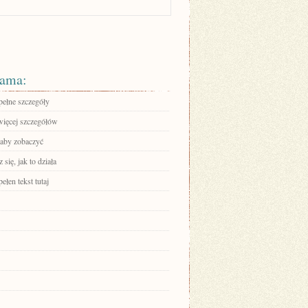
ama:
pełne szczegóły
więcej szczegółów
 aby zobaczyć
się, jak to działa
ełen tekst tutaj