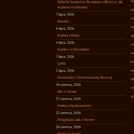
li
Zabawki kreatywne dla małego odkrywcy: jak
wspierać wyobraźnię
pa
7 lipca, 2026
wr
Maroko
si
6 lipca, 2026
Kultura i Mafia
li
4 lipca, 2026
cz
Kardio i wytrzymałość
ma
3 lipca, 2026
kw
Lubin
ma
2 lipca, 2026
Środowisko i Zrównoważony Rozwój
lu
30 czerwca, 2026
st
Eko w Domu
gr
27 czerwca, 2026
Nauka a Społeczeństwo
22 czerwca, 2026
Pielęgnacja ciała i włosów
20 czerwca, 2026
Stylizacja fryzur