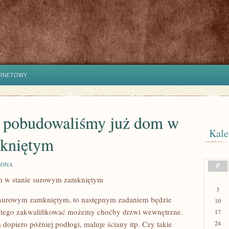
ERNETOWY
e pobudowaliśmy już dom w
Kale
mkniętym
ZONA
P
om w stanie surowym zamkniętym
3
surowym zamkniętym, to następnym zadaniem będzie
10
o tego zakwalifikować możemy choćby drzwi wewnętrzne.
17
dopiero później podłogi, maluje ściany itp. Czy takie
24