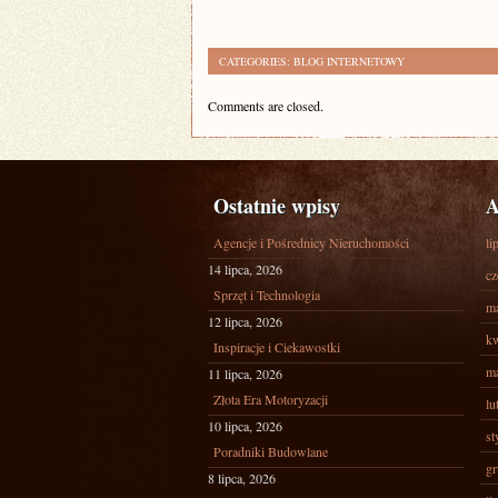
CATEGORIES:
BLOG INTERNETOWY
Comments are closed.
Ostatnie wpisy
A
Agencje i Pośrednicy Nieruchomości
li
14 lipca, 2026
cz
Sprzęt i Technologia
ma
12 lipca, 2026
kw
Inspiracje i Ciekawostki
ma
11 lipca, 2026
Złota Era Motoryzacji
lu
10 lipca, 2026
st
Poradniki Budowlane
gr
8 lipca, 2026