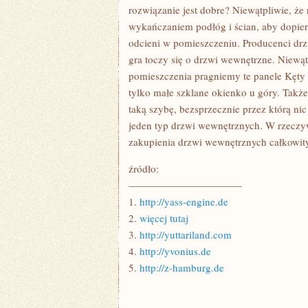
ZAMKNIĘTYM
rozwiązanie jest dobre? Niewątpliwie, że 
wykańczaniem podłóg i ścian, aby dopie
odcieni w pomieszczeniu. Producenci drz
gra toczy się o drzwi wewnętrzne. Niewąt
pomieszczenia pragniemy te panele Kęty 
tylko małe szklane okienko u góry. Takż
taką szybę, bezsprzecznie przez którą nic
jeden typ drzwi wewnętrznych. W rzeczywis
zakupienia drzwi wewnętrznych całkowit
źródło:
———————————
1.
http://yass-engine.de
2.
więcej tutaj
3.
http://yuttariland.com
4.
http://yvonius.de
5.
http://z-hamburg.de