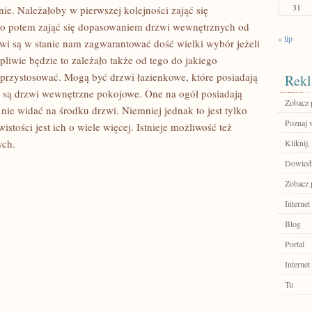
31
nie. Należałoby w pierwszej kolejności zająć się
ro potem zająć się dopasowaniem drzwi wewnętrznych od
« lip
wi są w stanie nam zagwarantować dość wielki wybór jeżeli
pliwie będzie to zależało także od tego do jakiego
przystosować. Mogą być drzwi łazienkowe, które posiadają
Rekl
e są drzwi wewnętrzne pokojowe. One na ogół posiadają
Zobacz 
 nie widać na środku drzwi. Niemniej jednak to jest tylko
Poznaj 
tości jest ich o wiele więcej. Istnieje możliwość też
ych.
Kliknij,
Dowiedz 
Zobacz p
Internet
Blog
Portal
Internet
Tu