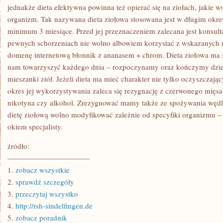
jednakże dieta efektywna powinna też opierać się na ziołach, jakie
organizm. Tak nazywana dieta ziołowa stosowana jest w długim okres
minimum 3 miesiące. Przed jej przeznaczeniem zalecana jest konsultac
pewnych schorzeniach nie wolno albowiem korzystać z wskazanych 
domenę internetową błonnik z ananasem + chrom. Dieta ziołowa ma sw
nam towarzyszyć każdego dnia – rozpoczynamy oraz kończymy dz
mieszanki ziół. Jeżeli dieta ma mieć charakter nie tylko oczyszczają
okres jej wykorzystywania zaleca się rezygnację z czerwonego mięsa
nikotyna czy alkohol. Zrezygnować mamy także ze spożywania wędlin. 
dietę ziołową wolno modyfikować zależnie od specyfiki organizmu –
okiem specjalisty.
źródło:
———————————
1.
zobacz wszystkie
2.
sprawdź szczegóły
3.
przeczytaj wszystko
4.
http://rsh-sindelfingen.de
5.
zobacz poradnik