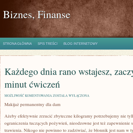
Biznes, Finanse
STRONA GŁÓWNA
SPIS TREŚCI
BLOG INTERNETOWY
Każdego dnia rano wstajesz, zacz
minut ćwiczeń
KAŻDEGO
MOŻLIWOŚĆ KOMENTOWANIA
ZOSTAŁA WYŁĄCZONA
DNIA
Makijaż permanentny dla dam
RANO
WSTAJESZ,
ZACZYNASZ
Ażeby efektywnie zrzucić zbyteczne kilogramy potrzebujemy nie tylk
OD
KILKU
ograniczenia tuczących pożywień, nieodzowne jest też zapewnienie 
MINUT
trawienia. Nikogo nie powinno to zadziwiać, że błonnik jest nam w t
ĆWICZEŃ