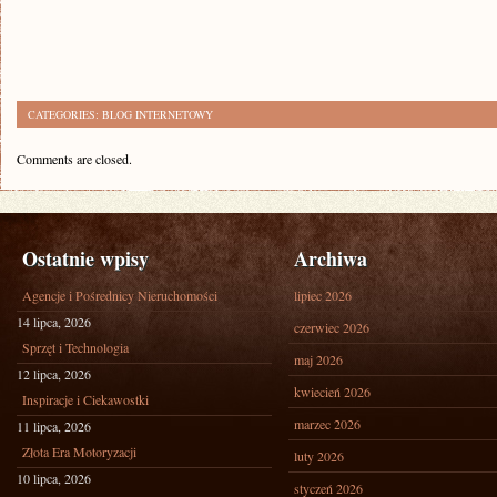
CATEGORIES:
BLOG INTERNETOWY
Comments are closed.
Ostatnie wpisy
Archiwa
Agencje i Pośrednicy Nieruchomości
lipiec 2026
14 lipca, 2026
czerwiec 2026
Sprzęt i Technologia
maj 2026
12 lipca, 2026
kwiecień 2026
Inspiracje i Ciekawostki
marzec 2026
11 lipca, 2026
Złota Era Motoryzacji
luty 2026
10 lipca, 2026
styczeń 2026