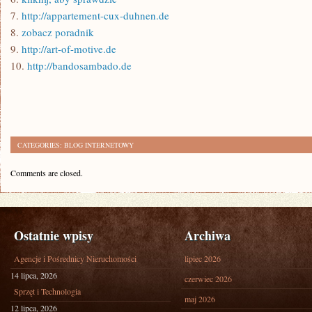
7.
http://appartement-cux-duhnen.de
8.
zobacz poradnik
9.
http://art-of-motive.de
10.
http://bandosambado.de
CATEGORIES:
BLOG INTERNETOWY
Comments are closed.
Ostatnie wpisy
Archiwa
Agencje i Pośrednicy Nieruchomości
lipiec 2026
14 lipca, 2026
czerwiec 2026
Sprzęt i Technologia
maj 2026
12 lipca, 2026