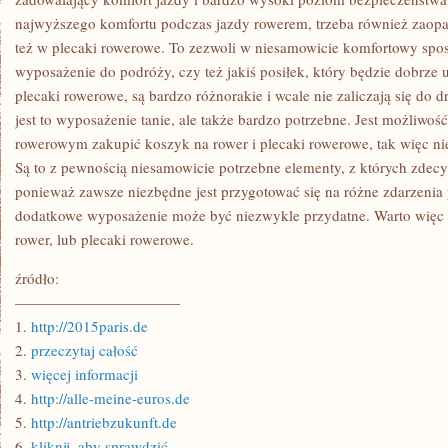
BEZPIECZEŃSTWO
najwyższego komfortu podczas jazdy rowerem, trzeba również zaopat
JAZDY
NA
też w plecaki rowerowe. To zezwoli w niesamowicie komfortowy spo
ROWERZE
wyposażenie do podróży, czy też jakiś posiłek, który będzie dobrze
plecaki rowerowe, są bardzo różnorakie i wcale nie zaliczają się do
jest to wyposażenie tanie, ale także bardzo potrzebne. Jest możliwo
rowerowym zakupić koszyk na rower i plecaki rowerowe, tak więc ni
Są to z pewnością niesamowicie potrzebne elementy, z których zdec
ponieważ zawsze niezbędne jest przygotować się na różne zdarzenia 
dodatkowe wyposażenie może być niezwykle przydatne. Warto więc
rower, lub plecaki rowerowe.
źródło:
———————————
1.
http://2015paris.de
2.
przeczytaj całość
3.
więcej informacji
4.
http://alle-meine-euros.de
5.
http://antriebzukunft.de
6.
kliknij, aby sprawdzić