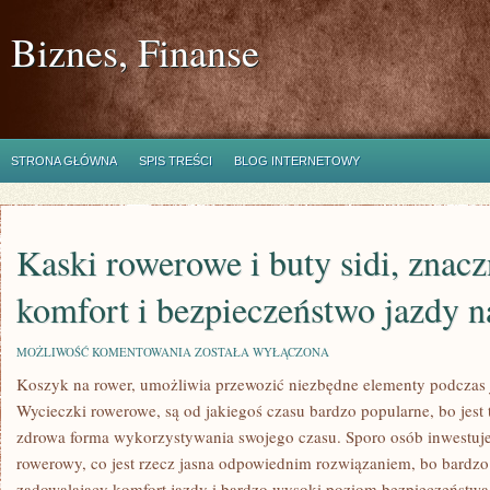
Biznes, Finanse
STRONA GŁÓWNA
SPIS TREŚCI
BLOG INTERNETOWY
Kaski rowerowe i buty sidi, znac
komfort i bezpieczeństwo jazdy n
KASKI
MOŻLIWOŚĆ KOMENTOWANIA
ZOSTAŁA WYŁĄCZONA
ROWEROWE
Koszyk na rower, umożliwia przewozić niezbędne elementy podczas
I
BUTY
Wycieczki rowerowe, są od jakiegoś czasu bardzo popularne, bo jest
SIDI,
ZNACZNIE
zdrowa forma wykorzystywania swojego czasu. Sporo osób inwestuje 
PODNOSZĄ
rowerowy, co jest rzecz jasna odpowiednim rozwiązaniem, bo bardzo
KOMFORT
I
zadowalający komfort jazdy i bardzo wysoki poziom bezpieczeństw