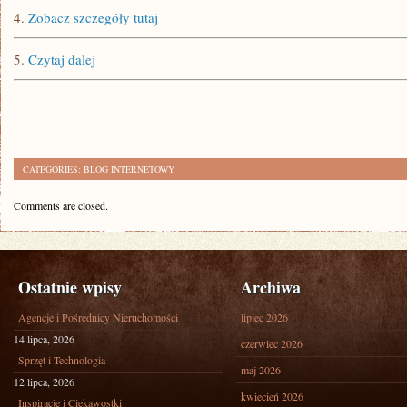
4.
Zobacz szczegóły tutaj
5.
Czytaj dalej
CATEGORIES:
BLOG INTERNETOWY
Comments are closed.
Ostatnie wpisy
Archiwa
Agencje i Pośrednicy Nieruchomości
lipiec 2026
14 lipca, 2026
czerwiec 2026
Sprzęt i Technologia
maj 2026
12 lipca, 2026
kwiecień 2026
Inspiracje i Ciekawostki