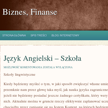
Biznes, Finanse
STRONA GŁÓWNA
SPIS TREŚCI
BLOG INTERNETOWY
Język Angielski – Szkoła
JĘZYK
MOŻLIWOŚĆ KOMENTOWANIA
ZOSTAŁA WYŁĄCZONA
ANGIELSKI
Szkoły lingwistyczne
–
SZKOŁA
Kiedy będziemy myśleć o tym, w jaki sposób zwiększyć własne umie
przemknie nam przez głowę taka myśl, jak nauka języka zagraniczn
jeżeli nie będziemy posiadać jeszcze żadnego certyfikatu, który we
nich. Aktualnie można w gruncie rzeczy efektywnie zaplanować ucze
chociażby przez zapisanie się na Jestem Kontent, na których będzie