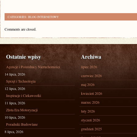
CATEGORIES:
BLOG INTERNETOWY
Comments are closed.
Ostatnie wpisy
Archiwa
Agencje i Pośrednicy Nieruchomości
lipiec 2026
14 lipca, 2026
czerwiec 2026
Sprzęt i Technologia
maj 2026
12 lipca, 2026
kwiecień 2026
Inspiracje i Ciekawostki
marzec 2026
11 lipca, 2026
Złota Era Motoryzacji
luty 2026
10 lipca, 2026
styczeń 2026
Poradniki Budowlane
grudzień 2025
8 lipca, 2026