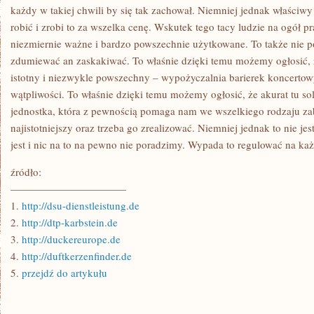
OZNACZANE
każdy w takiej chwili by się tak zachował. Niemniej jednak właściwy
KONTO
robić i zrobi to za wszelka cenę. Wskutek tego tacy ludzie na ogół pr
OSOBISTE
niezmiernie ważne i bardzo powszechnie użytkowane. To także nie 
zdumiewać an zaskakiwać. To właśnie dzięki temu możemy ogłosić, ż
istotny i niezwykle powszechny – wypożyczalnia barierek koncerto
wątpliwości. To właśnie dzięki temu możemy ogłosić, że akurat tu sol
jednostka, która z pewnością pomaga nam we wszelkiego rodzaju zabe
najistotniejszy oraz trzeba go zrealizować. Niemniej jednak to nie jes
jest i nic na to na pewno nie poradzimy. Wypada to regulować na k
źródło:
———————————
1.
http://dsu-dienstleistung.de
2.
http://dtp-karbstein.de
3.
http://duckereurope.de
4.
http://duftkerzenfinder.de
5.
przejdź do artykułu