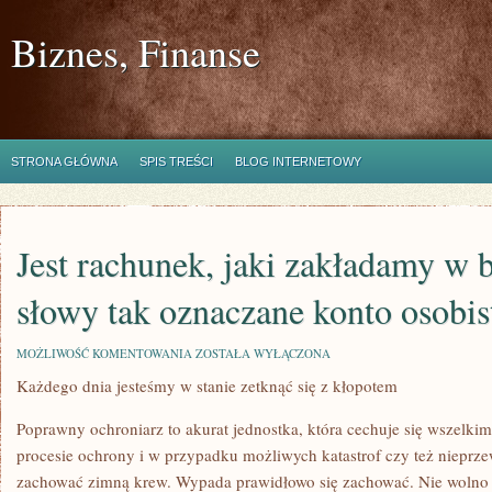
Biznes, Finanse
STRONA GŁÓWNA
SPIS TREŚCI
BLOG INTERNETOWY
Jest rachunek, jaki zakładamy w 
słowy tak oznaczane konto osobis
JEST
MOŻLIWOŚĆ KOMENTOWANIA
ZOSTAŁA WYŁĄCZONA
RACHUNEK,
Każdego dnia jesteśmy w stanie zetknąć się z kłopotem
JAKI
ZAKŁADAMY
W
Poprawny ochroniarz to akurat jednostka, która cechuje się wszelk
BANKU,
INNYMI
procesie ochrony i w przypadku możliwych katastrof czy też nieprzew
SŁOWY
zachować zimną krew. Wypada prawidłowo się zachować. Nie wolno 
TAK