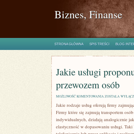
Biznes, Finanse
STRONA GŁÓWNA
SPIS TREŚCI
BLOG INT
Jakie usługi proponu
przewozem osób
JAKIE
MOŻLIWOŚĆ KOMENTOWANIA
ZOSTAŁA WYŁĄC
USŁUGI
Jakie rodzaje usług oferują firmy zajmuj
PROPONUJĄ
FIRMY
Firmy które się zajmują transportem osób 
ZAJMUJĄCE
SIĘ
indywidualnych, działają analogicznie ja
PRZEWOZEM
elastyczność w dopasowaniu usługi. Tak
OSÓB
telefonicznie lub przez aplikację i realiz