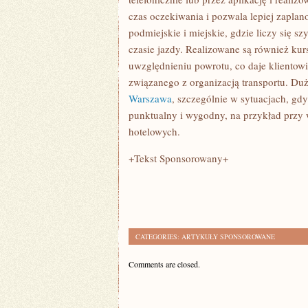
czas oczekiwania i pozwala lepiej zapla
podmiejskie i miejskie, gdzie liczy się 
czasie jazdy. Realizowane są również kurs
uwzględnieniu powrotu, co daje klientow
związanego z organizacją transportu. Du
Warszawa
, szczególnie w sytuacjach, gd
punktualny i wygodny, na przykład przy 
hotelowych.
+Tekst Sponsorowany+
CATEGORIES:
ARTYKUŁY SPONSOROWANE
Comments are closed.