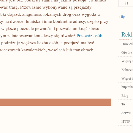
31
nować trasę. Przeważnie wykonywane są przejazdy
szybki dojazd, znajomość lokalnych dróg oraz wygoda w
« lip
y na dworce, lotniska i inne konkretne adresy, często przy
i większe poczucie pewności i pozwala uniknąć stresu
Rekl
żym zainteresowaniem cieszy się również
Przewóz osób
y podróżuje większa liczba osób, a przejazd ma być
Dowiedz
wieczorach kawalerskich, weselach lub transferach
Otwórz 
Więcej n
Zobacz 
Więcej i
http://t
Blog
Tu
Serwis
HTTP