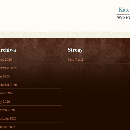
Kate
Kategorie
rchiwa
Strony
piec 2026
Spis Treści
erwiec 2026
j 2026
iecień 2026
rzec 2026
ty 2026
yczeń 2026
udzień 2025
stopad 2025