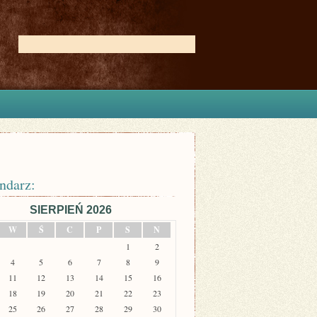
ndarz:
SIERPIEŃ 2026
W
Ś
C
P
S
N
1
2
4
5
6
7
8
9
11
12
13
14
15
16
18
19
20
21
22
23
25
26
27
28
29
30