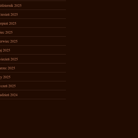
ździernik 2025
zesień 2025
erpień 2025
piec 2025
erwiec 2025
j 2025
iecień 2025
rzec 2025
ty 2025
yczeń 2025
udzień 2024