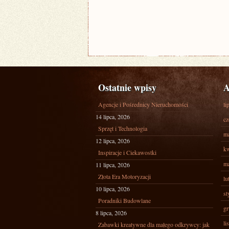
Ostatnie wpisy
A
Agencje i Pośrednicy Nieruchomości
li
14 lipca, 2026
cz
Sprzęt i Technologia
ma
12 lipca, 2026
kw
Inspiracje i Ciekawostki
ma
11 lipca, 2026
Złota Era Motoryzacji
lu
10 lipca, 2026
st
Poradniki Budowlane
gr
8 lipca, 2026
li
Zabawki kreatywne dla małego odkrywcy: jak