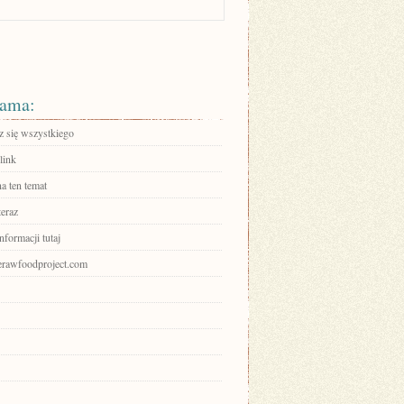
ama:
 się wszystkiego
link
a ten temat
teraz
nformacji tutaj
herawfoodproject.com