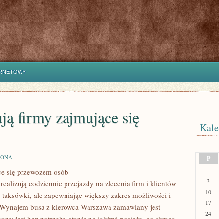
ERNETOWY
ją firmy zajmujące się
Kale
ZONA
P
ące się przewozem osób
3
realizują codziennie przejazdy na zlecenia firm i klientów
10
k taksówki, ale zapewniając większy zakres możliwości i
17
i Wynajem busa z kierowca Warszawa zamawiany jest
24
owany jest bez potrzeby stania na jakimś postoju, co skraca