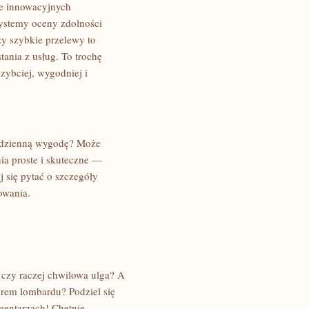
ie innowacyjnych
ystemy oceny zdolności
y szybkie przelewy to
tania z usług. To trochę
zybciej, wygodniej i
codzienną wygodę? Może
ia proste i skuteczne —
j się pytać o szczegóły
owania.
 czy raczej chwilowa ulga? A
rem lombardu? Podziel się
mentarzach! Chętnie