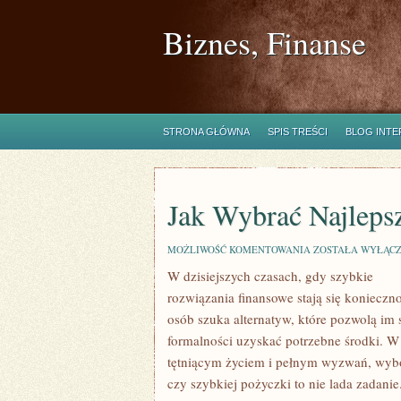
Biznes, Finanse
STRONA GŁÓWNA
SPIS TREŚCI
BLOG INT
Jak Wybrać Najlep
JAK
MOŻLIWOŚĆ KOMENTOWANIA
ZOSTAŁA WYŁĄC
WYBRAĆ
W dzisiejszych czasach, gdy szybkie
NAJLEPSZY
LOMBARD
rozwiązania finansowe stają się konieczno
W
KRAKOWIE?
osób szuka alternatyw, które pozwolą im
formalności uzyskać potrzebne środki. W
tętniącym życiem i pełnym wyzwań, wyb
czy szybkiej pożyczki to nie lada zadanie