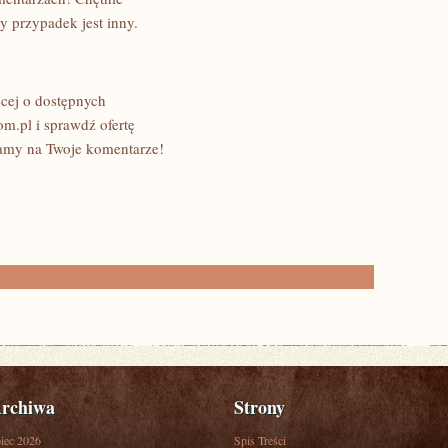
 przypadek jest inny.
ęcej o dostępnych
om.pl i sprawdź ofertę
amy na Twoje komentarze!
rchiwa
Strony
piec 2026
Spis Treści