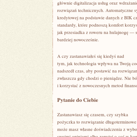
głównie digitalizacja usług oraz wdrażan
rozwiązań technicznych. Automatyczne s
kredytowej na podstawie danych z BIK cz
standardy, które podnoszą komfort korzys
jak przesiadka z roweru na hulajnogę — s
bardziej nowocześnie.
A czy zastanawiałeś się kiedyś nad
tym, jak technologia wpływa na Twoją 
nadszedł czas, aby postawić na rozwiązan
zwłaszcza gdy chodzi o pieniądze. Nie bó
i korzystać z nowoczesnych metod finans
Pytanie do Ciebie
Zastanawiasz się czasem, czy szybka
pożyczka to rozwiązanie długoterminowe
może masz własne doświadczenia z wybo
swoimi opiniami albo zapytaj o coś w ko