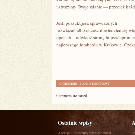
usłyszymy Twoje zdanie — przecież każdy
Jeśli poszukujesz sprawdzonych
rozwiązań albo chcesz dowiedzieć się wi
opcjach – odwiedź stronę https://tepron.c
najlepszego lombardu w Krakowie. Czek
CATEGORIES:
BLOG INTERNETOWY
Comments are closed.
Ostatnie wpisy
A
Agencje i Pośrednicy Nieruchomości
li