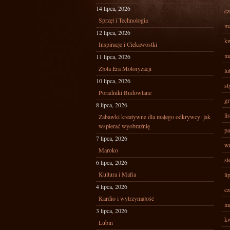
14 lipca, 2026
cz
Sprzęt i Technologia
ma
12 lipca, 2026
kw
Inspiracje i Ciekawostki
ma
11 lipca, 2026
Złota Era Motoryzacji
lu
10 lipca, 2026
st
Poradniki Budowlane
gr
8 lipca, 2026
li
Zabawki kreatywne dla małego odkrywcy: jak
wspierać wyobraźnię
pa
7 lipca, 2026
wr
Maroko
si
6 lipca, 2026
Kultura i Mafia
li
4 lipca, 2026
cz
Kardio i wytrzymałość
ma
3 lipca, 2026
kw
Lubin