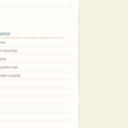
ama:
teraz
 więcej tutaj
teraz
aj pełen wpis
pełne szczegóły