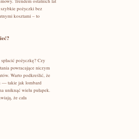
umowy. Trendem ostatnich lat
h szybkie pożyczki bez
entnymi kosztami – to
ieć?
 spłacić pożyczkę? Czy
ytania powracające niczym
tów. Warto podkreślić, że
u — takie jak lombard
 uniknąć wielu pułapek.
wiają, że cała