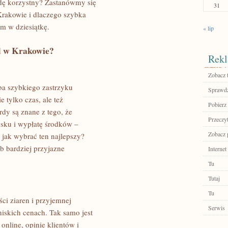
ę korzystny? Zastanówmy się
31
Krakowie i dlaczego szybka
m w dziesiątkę.
« lip
d w Krakowie?
Rekl
Zobacz 
ba szybkiego zastrzyku
Sprawdź
 tylko czas, ale też
Pobierz 
dy są znane z tego, że
Przeczyt
osku i wypłatę środków –
Zobacz 
 jak wybrać ten najlepszy?
b bardziej przyjazne
Internet
Tu
Tutaj
Tu
ci ziaren i przyjemnej
Serwis
niskich cenach. Tak samo jest
online, opinie klientów i