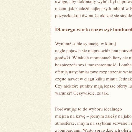
uwagę, aby dokonany wybór był naprawd
razem, jak znaleźć najlepszy lombard w 
pożyczka kraków może okazać się strzałe
Dlaczego warto rozważyć lombar
Wyobraź sobie sytuację, w której
nagle pojawia się nieprzewidziana potrze
gotówki. W takich momentach liczy się nie
bezpieczeństwo i transparentność. Lombar
oferują natychmiastowe rozpatrzenie wni
często nawet w ciągu kilku minut. Jednak
Czy niektóre punkty mają lepsze oferty lu
warunki? Oczywiście, że tak.
Porównując to do wyboru idealnego
miejsca na kawę – jednym zależy na jakoś
atmosferze, innym na szybkim serwisie i 
z lombardami. Warto sprawdzić ich ofertę 