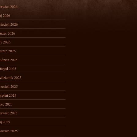
erwiec 2026
j 2026
iecień 2026
rzec 2026
ty 2026
yczeń 2026
udzień 2025
stopad 2025
ździernik 2025
zesień 2025
erpień 2025
piec 2025
erwiec 2025
j 2025
iecień 2025