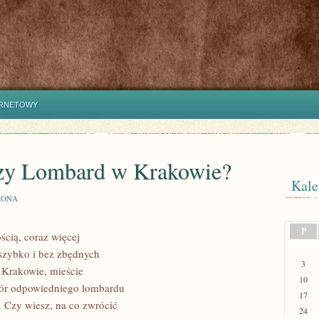
ERNETOWY
szy Lombard w Krakowie?
Kale
ZONA
P
ścią, coraz więcej
 szybko i bez zbędnych
3
 Krakowie, mieście
10
ór odpowiedniego lombardu
17
. Czy wiesz, na co zwrócić
24