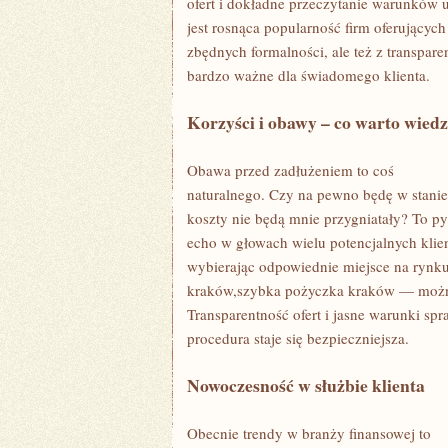
ofert i dokładne przeczytanie warunków 
jest rosnąca popularność firm oferującyc
zbędnych formalności, ale też z transpar
bardzo ważne dla świadomego klienta.
Korzyści i obawy – co warto wiedz
Obawa przed zadłużeniem to coś
naturalnego. Czy na pewno będę w stanie
koszty nie będą mnie przygniatały? To p
echo w głowach wielu potencjalnych klien
wybierając odpowiednie miejsce na rynk
kraków,szybka pożyczka kraków — można
Transparentność ofert i jasne warunki spra
procedura staje się bezpieczniejsza.
Nowoczesność w służbie klienta
Obecnie trendy w branży finansowej to