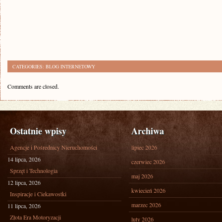
CATEGORIES:
BLOG INTERNETOWY
Comments are closed.
Ostatnie wpisy
Archiwa
Agencje i Pośrednicy Nieruchomości
lipiec 2026
14 lipca, 2026
czerwiec 2026
Sprzęt i Technologia
maj 2026
12 lipca, 2026
kwiecień 2026
Inspiracje i Ciekawostki
marzec 2026
11 lipca, 2026
Złota Era Motoryzacji
luty 2026