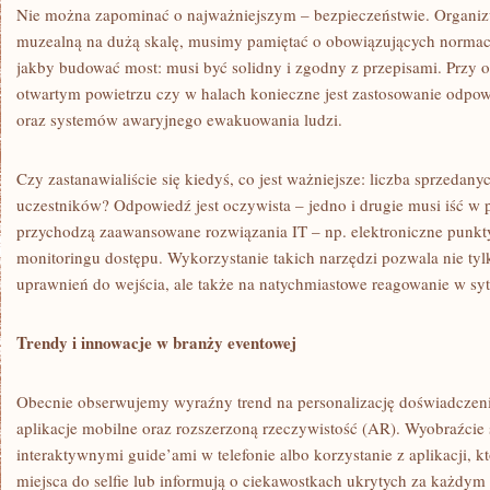
Nie można zapominać o najważniejszym – bezpieczeństwie. Organiz
muzealną na dużą skalę, musimy pamiętać o obowiązujących normach
jakby budować most: musi być solidny i zgodny z przepisami. Przy 
otwartym powietrzu czy w halach konieczne jest zastosowanie odp
oraz systemów awaryjnego ewakuowania ludzi.
Czy zastanawialiście się kiedyś, co jest ważniejsze: liczba sprzedan
uczestników? Odpowiedź jest oczywista – jedno i drugie musi iść w p
przychodzą zaawansowane rozwiązania IT – np. elektroniczne punkty
monitoringu dostępu. Wykorzystanie takich narzędzi pozwala nie ty
uprawnień do wejścia, ale także na natychmiastowe reagowanie w sy
Trendy i innowacje w branży eventowej
Obecnie obserwujemy wyraźny trend na personalizację doświadczen
aplikacje mobilne oraz rozszerzoną rzeczywistość (AR). Wyobraźcie
interaktywnymi guide’ami w telefonie albo korzystanie z aplikacji, 
miejsca do selfie lub informują o ciekawostkach ukrytych za każdym