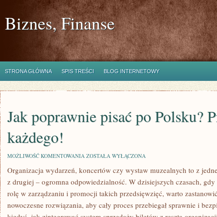
Biznes, Finanse
STRONA GŁÓWNA
SPIS TREŚCI
BLOG INTERNETOWY
Jak poprawnie pisać po Polsku? 
każdego!
JAK
MOŻLIWOŚĆ KOMENTOWANIA
ZOSTAŁA WYŁĄCZONA
POPRAWNIE
Organizacja wydarzeń, koncertów czy wystaw muzealnych to z jedne
PISAĆ
PO
z drugiej – ogromna odpowiedzialność. W dzisiejszych czasach, gd
POLSKU?
PRZEWODNIK
rolę w zarządzaniu i promocji takich przedsięwzięć, warto zastanowić
DLA
nowoczesne rozwiązania, aby cały proces przebiegał sprawnie i bezpi
KAŻDEGO!
kiedyś, jak zintegrować system sprzedaży biletów z resztą organizacj