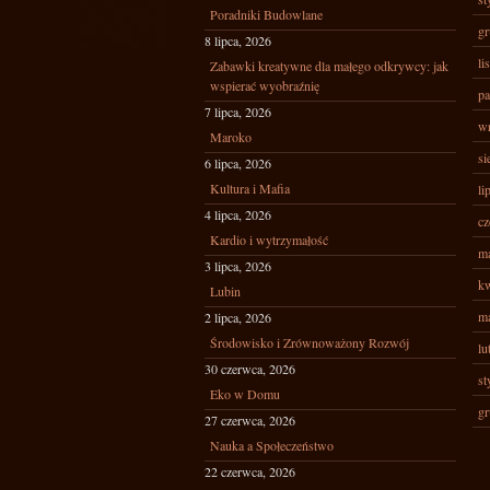
Poradniki Budowlane
gr
8 lipca, 2026
li
Zabawki kreatywne dla małego odkrywcy: jak
wspierać wyobraźnię
pa
7 lipca, 2026
wr
Maroko
si
6 lipca, 2026
Kultura i Mafia
li
4 lipca, 2026
cz
Kardio i wytrzymałość
ma
3 lipca, 2026
kw
Lubin
ma
2 lipca, 2026
Środowisko i Zrównoważony Rozwój
lu
30 czerwca, 2026
st
Eko w Domu
gr
27 czerwca, 2026
Nauka a Społeczeństwo
22 czerwca, 2026