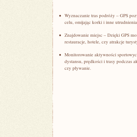
Wyznaczanie‍ tras ​podróży ‌– GPS po
celu, ​omijając korki i ‍inne utrudnieni
Znajdowanie miejsc – Dzięki GPS może
restauracje,⁢ hotele, czy atrakcje turys
Monitorowanie aktywności sportowych‌
dystansu, prędkości i trasy podczas a
czy pływanie.