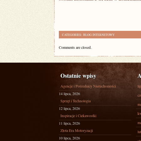
CATEGORIES:
BLOG INTERNETOWY
Comments are closed.
Ostatnie wpisy
A
Agencje i Pośrednicy Nieruchomości
li
14 lipca, 2026
cz
Sprzęt i Technologia
ma
12 lipca, 2026
kw
Inspiracje i Ciekawostki
ma
11 lipca, 2026
Złota Era Motoryzacji
lu
10 lipca, 2026
st