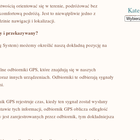
twością orientować‍ się w terenie, podróżować ‌bez
Kate
omfortową podróżą. Jest to niewątpliwie jedno z ​
Kategorie
nie nawigacji i ⁤lokalizacji.
ny i przekazywany?
ng System) możemy określić ‍naszą dokładną​ pozycję na
lne odbiorniki GPS, które znajdują się w naszych
az innych urządzeniach. Odbiorniki‌ te odbierają sygnały
mi.
ik GPS rejestruje czas,​ kiedy ten ⁣sygnał został wysłany
tawie tych informacji,‌ odbiornik ⁢GPS oblicza odległość
ów jest⁣ zarejestrowanych przez odbiornik, ⁢tym dokładniejsza