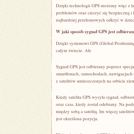
Dzięki ​technologii GPS możemy więc z ła
problemów oraz cieszyć się bezpieczną i k
najbardziej przełomowych odkryć‌ w dziedzi
W jaki sposób sygnał GPS jest odbiera
Dzięki systemowi ⁤GPS⁤ (Global ⁢Positioni
całym świecie. Ale‌
Sygnał GPS jest odbierany poprzez specja
smartfonach, samochodach, nawigacjach or
z satelitów umieszczonych na orbicie zie
Kiedy satelita⁤ GPS wysyła sygnał, ​odbiorn
oraz czas, kiedy został odebrany. Na pods
między sobą a satelitą. Im​ więcej satelit
jest określona pozycja.