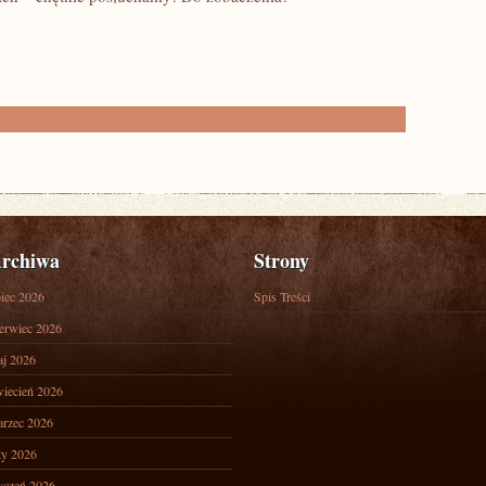
rchiwa
Strony
piec 2026
Spis Treści
erwiec 2026
j 2026
iecień 2026
rzec 2026
ty 2026
yczeń 2026