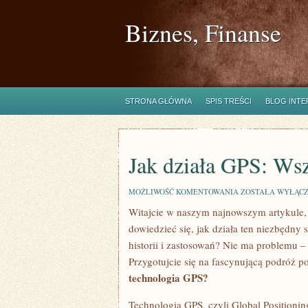
Biznes, Finanse
STRONA GŁÓWNA
SPIS TREŚCI
BLOG INT
Jak działa GPS: Wsz
JAK
MOŻLIWOŚĆ KOMENTOWANIA
ZOSTAŁA WYŁĄC
DZIAŁA
Witajcie w naszym najnowszym artykule,⁢
GPS:
WSZYSTKO,
dowiedzieć się, jak działa ten⁢ niezbędny
CO
MUSISZ
historii i ⁣zastosowań? Nie ⁢ma problemu
WIEDZIEĆ!
Przygotujcie ‌się na fascynującą podróż po
technologia GPS?
Technologia GPS, czyli ⁤Global Positionin