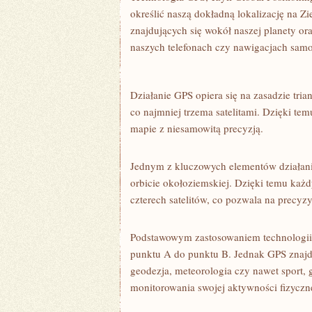
określić⁤ naszą dokładną ⁢lokalizację na Zi
znajdujących się ⁤wokół naszej planety 
naszych ⁢telefonach czy nawigacjach‍ sa
Działanie GPS opiera się na zasadzie trian
co najmniej trzema satelitami. ‌Dzięki tem
mapie z niesamowitą precyzją.
Jednym z kluczowych elementów ‌działania 
orbicie okołoziemskiej. Dzięki temu każdy
czterech satelitów, co pozwala na precyzyj
Podstawowym zastosowaniem technologii G
punktu A do punktu B. Jednak GPS znajdu
geodezja, meteorologia⁣ czy nawet sport,
‍monitorowania swojej aktywności fizyczn