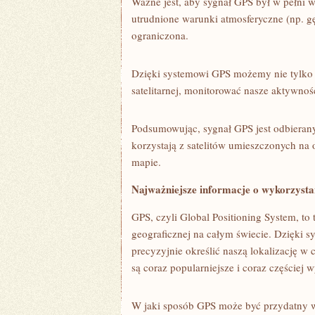
Ważne jest,⁢ aby sygnał GPS był w pełni w
utrudnione warunki atmosferyczne​ (np. g
⁤ograniczona.
Dzięki systemowi GPS możemy nie tylko śle
satelitarnej, monitorować nasze aktywnośc
Podsumowując, sygnał⁢ GPS jest odbierany
korzystają z satelitów umieszczonych na o
mapie.
Najważniejsze informacje ⁤o wykorzyst
GPS, czyli‌ Global ⁤Positioning System, t
geograficznej na całym świecie. Dzięki 
precyzyjnie określić naszą lokalizację w
są coraz popularniejsze i coraz częście
W jaki sposób GPS może ⁤być przydatny 