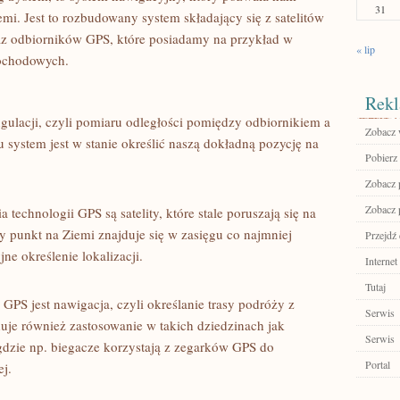
31
emi. Jest to rozbudowany system składający się ⁤z ​satelitów
oraz odbiorników GPS, które posiadamy na przykład w
« lip
mochodowych.
Rekl
gulacji, czyli pomiaru ‍odległości​ pomiędzy odbiornikiem ⁣a
Zobacz 
u system jest w stanie określić​ naszą dokładną pozycję na
Pobierz
Zobacz p
Zobacz p
technologii GPS są satelity, które stale poruszają się na
 punkt na⁤ Ziemi znajduje się w⁢ zasięgu co najmniej
Przejdź
ne określenie lokalizacji.
Internet
Tutaj
PS jest nawigacja, czyli określanie trasy podróży z
Serwis
je również zastosowanie w takich dziedzinach jak
Serwis
 gdzie np. biegacze korzystają z zegarków GPS do
Portal
ej.