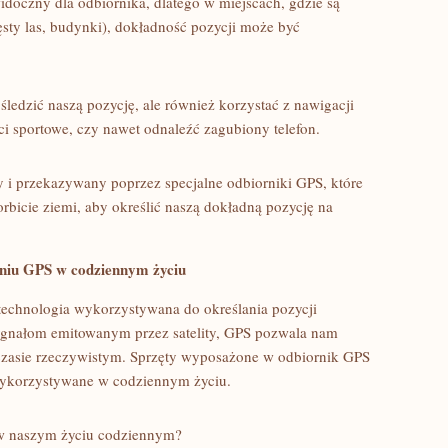
idoczny ‍dla odbiornika, dlatego w miejscach, gdzie są
ęsty las, budynki), dokładność pozycji może być
dzić ​naszą ​pozycję, ale również korzystać​ z nawigacji
i sportowe, czy nawet⁢ odnaleźć ⁢zagubiony telefon.
 i przekazywany⁢ poprzez specjalne odbiorniki GPS, które
rbicie⁤ ziemi,⁣ aby określić naszą dokładną pozycję na
aniu GPS w codziennym życiu
o technologia wykorzystywana do określania pozycji
sygnałom emitowanym ⁣przez satelity, GPS pozwala nam
⁤ czasie rzeczywistym. Sprzęty wyposażone w odbiornik GPS ​
j wykorzystywane w codziennym życiu.
w naszym ⁢życiu​ codziennym?