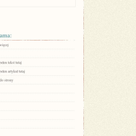
ama:
więcej
ełen tekst tutaj
ełen artykuł tutaj
 do strony