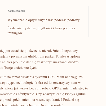
Zastosowanie:
Wyznaczanie optymalnych tras podczas podróży
Śledzenie dystansu,​ prędkości i trasy podczas
treningów
j‍ poruszać się po świecie, niezależnie od⁣ tego, czy
erujemy po naszym ulubionym parku. To niezastąpione
ć na⁢ bieżąco i nie ​dać się zaskoczyć nieznanej drodze.
nić Twoje codzienne ‍życie!
ykułu na temat działania systemu GPS! Mam nadzieję, że
fascynującą technologię, która od lat ‍towarzyszy nam w
y wiesz już wszystko, ⁢co trzeba o GPSie, miej ‍nadzieję, ‍że
świadomie‍ i efektywnie. ‌Czy zdarzyło ci się kiedyś zgubić
 przed ​spóźnieniem na ważne spotkanie?‌ Podziel się⁢
ch – chętnie posłuchamy! Do‍ zobaczenia!