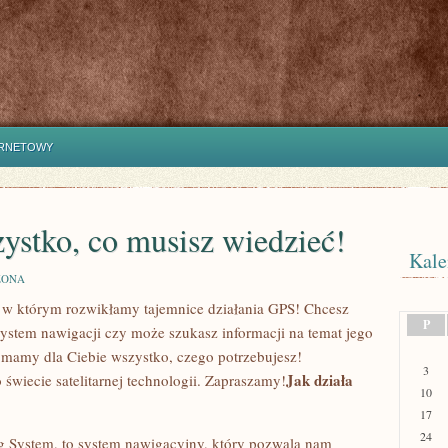
ERNETOWY
ystko, co musisz wiedzieć!
Kale
ZONA
 w którym⁤ rozwikłamy tajemnice‌ działania GPS! Chcesz
P
 system nawigacji czy może szukasz informacji na temat jego
 – mamy dla Ciebie wszystko, czego potrzebujesz!
3
Jak działa
​ świecie satelitarnej technologii.‌ Zapraszamy!
10
17
24
g‍ System, to system nawigacyjny, ‍który ‌pozwala⁢ nam