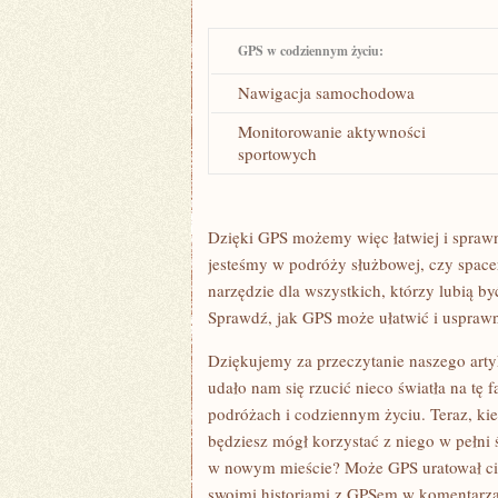
GPS w codziennym życiu:
Nawigacja ⁤samochodowa
Monitorowanie aktywności
sportowych
Dzięki ⁤GPS możemy więc łatwiej i sprawnie
jesteśmy w podróży służbowej, czy spac
⁢narzędzie dla wszystkich, którzy lubią by
Sprawdź,‍ jak GPS ‌może ‍ułatwić i uspraw
Dziękujemy ⁤za przeczytanie naszego art
udało nam się rzucić nieco światła na tę​ 
podróżach i codziennym ⁢życiu. Teraz, kied
będziesz ⁤mógł korzystać z niego w​ pełni 
w​ nowym mieście?⁤ Może GPS uratował cię
swoimi historiami z GPSem w komentarza