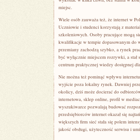
miejsc.
Wiele osób zauważa też, że internet w P
Uczniowie i studenci korzystają z materi
szkoleniowych. Osoby pracujące mogą się
kwalifikacje w tempie dopasowanym do w
przemiany zachodzą szybko, a rynek pracy
być wyłącznie miejscem rozrywki, a stał 
centrum praktycznej wiedzy dostępnej dl
Nie można też pominąć wpływu internetu n
wyjście poza lokalny rynek. Dawniej prze
okolicy, dziś może docierać do odbiorców
internetowa, sklep online, profil w med
wyszukiwarce pozwalają budować rozpoz
przedsiębiorców internet okazał się najtań
większych firm sieć stała się polem inten
jakość obsługi, użyteczność serwisu i um