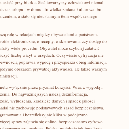
ie usiąść przy biurku. Sieć towarzyszy człowiekowi niemal
odczas urlopu i w domu. To wielka zmiana kulturowa, bo
darzeniem, a stało się nieustannym tłem współczesnego
kszą rolę w relacjach między obywatelami a państwem.
file elektroniczne, e-recepty, e-skierowania czy dostęp do
ościły wiele procedur. Obywatel może szybciej załatwić
niczyć liczbę wizyt w urzędach. Oczywiście cyfryzacja nie
pewnością poprawia wygodę i przyspiesza obieg informacji.
st jedynie obszarem prywatnej aktywności, ale także ważnym
nistracji.
rnetu wyłącznie przez pryzmat korzyści. Wraz z wygodą i
żenia. Do najważniejszych należą dezinformacja,
zość, wyłudzenia, kradzieże danych i spadek jakości
nadal nie zachowuje podstawowych zasad bezpieczeństwa,
ogramowania i bezrefleksyjnie klika w podejrzane
ięcej spraw załatwia się online, bezpieczeństwo cyfrowe
 finansowe czy osobiste. Polska, podobnie jak inne kraje,