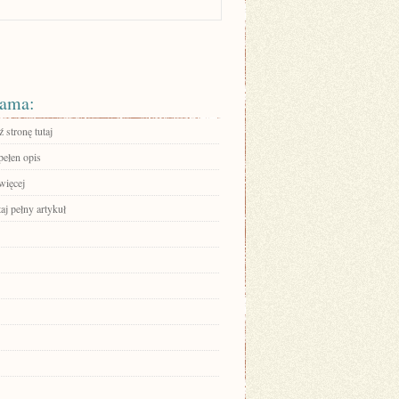
ama:
 stronę tutaj
pełen opis
więcej
aj pełny artykuł