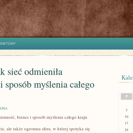
ERNETOWY
ak sieć odmieniła
Kale
 i sposób myślenia całego
P
ZONA
3
zienność, biznes i sposób myślenia całego kraju
10
17
zie, ale także ogromna sfera, w której spotyka się
24