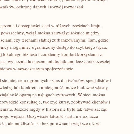
owników, ochronę danych i rozwój rozwiązań
.
łączenia i dostępności sieci w różnych częściach kraju.
iej powszechny, wciąż można zauważyć różnice między
ściami czy terenami słabiej zurbanizowanymi. Tam, gdzie
kownicy mogą mieć ograniczony dostęp do szybkiego łącza,
j lokalnego biznesu i codzienny komfort korzystania z
e jest wyłącznie luksusem ani dodatkiem, lecz coraz częściej
nictwa w nowoczesnym społeczeństwie.
ał się miejscem ogromnych szans dla twórców, specjalistów i
 wiedzę lub konkretną umiejętność, może budować własny
 działalność opartą na usługach cyfrowych. W sieci można
prowadzić konsultacje, tworzyć kursy, zdobywać klientów i
ematu. Jeszcze nigdy w historii nie było tak łatwo zacząć
rogu wejścia. Oczywiście łatwość startu nie oznacza
uża, ale możliwości są bez porównania większe niż w