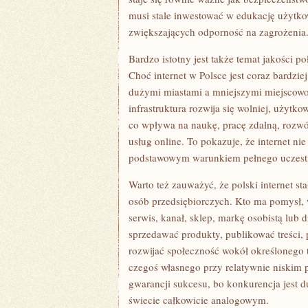
musi stale inwestować w edukację użytk
zwiększających odporność na zagrożenia
Bardzo istotny jest także temat jakości po
Choć internet w Polsce jest coraz bardz
dużymi miastami a mniejszymi miejscowo
infrastruktura rozwija się wolniej, użyt
co wpływa na naukę, pracę zdalną, rozwó
usług online. To pokazuje, że internet ni
podstawowym warunkiem pełnego uczest
Warto też zauważyć, że polski internet st
osób przedsiębiorczych. Kto ma pomysł,
serwis, kanał, sklep, markę osobistą lub
sprzedawać produkty, publikować treści, 
rozwijać społeczność wokół określonego t
czegoś własnego przy relatywnie niskim p
gwarancji sukcesu, bo konkurencja jest d
świecie całkowicie analogowym.