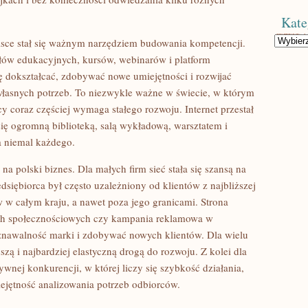
Kate
Kategorie
olsce stał się ważnym narzędziem budowania kompetencji.
ałów edukacyjnych, kursów, webinarów i platform
 dokształcać, zdobywać nowe umiejętności i rozwijać
łasnych potrzeb. To niezwykle ważne w świecie, w którym
 coraz częściej wymaga stałego rozwoju. Internet przestał
się ogromną biblioteką, salą wykładową, warsztatem i
a niemal każdego.
a polski biznes. Dla małych firm sieć stała się szansą na
dsiębiorca był często uzależniony od klientów z najbliższej
 w całym kraju, a nawet poza jego granicami. Strona
iach społecznościowych czy kampania reklamowa w
nawalność marki i zdobywać nowych klientów. Dla wielu
szą i najbardziej elastyczną drogą do rozwoju. Z kolei dla
sywnej konkurencji, w której liczy się szybkość działania,
iejętność analizowania potrzeb odbiorców.