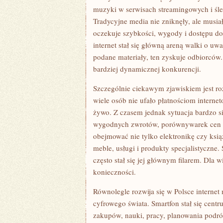
muzyki w serwisach streamingowych i śl
Tradycyjne media nie zniknęły, ale musia
oczekuje szybkości, wygody i dostępu do 
internet stał się główną areną walki o u
podane materiały, ten zyskuje odbiorców.
bardziej dynamicznej konkurencji.
Szczególnie ciekawym zjawiskiem jest ro
wiele osób nie ufało płatnościom interne
żywo. Z czasem jednak sytuacja bardzo si
wygodnych zwrotów, porównywarek cen i
obejmować nie tylko elektronikę czy ksią
meble, usługi i produkty specjalistyczne.
często stał się jej głównym filarem. Dla 
konieczności.
Równolegle rozwija się w Polsce internet
cyfrowego świata. Smartfon stał się cent
zakupów, nauki, pracy, planowania podróży