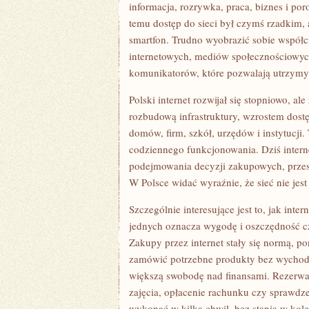
CODZIENNOŚĆ,
informacja, rozrywka, praca, biznes i por
BIZNES
temu dostęp do sieci był czymś rzadkim, a 
I
SPOSÓB
smartfon. Trudno wyobrazić sobie współc
MYŚLENIA
internetowych, mediów społecznościowych
CAŁEGO
KRAJU
komunikatorów, które pozwalają utrzymyw
Polski internet rozwijał się stopniowo, a
rozbudową infrastruktury, wzrostem dost
domów, firm, szkół, urzędów i instytucji.
codziennego funkcjonowania. Dziś interne
podejmowania decyzji zakupowych, przest
W Polsce widać wyraźnie, że sieć nie jest
Szczególnie interesujące jest to, jak int
jednych oznacza wygodę i oszczędność cz
Zakupy przez internet stały się normą, p
zamówić potrzebne produkty bez wychodz
większą swobodę nad finansami. Rezerwacj
zajęcia, opłacenie rachunku czy sprawdze
wykonać w kilka chwil, bez stania w kol