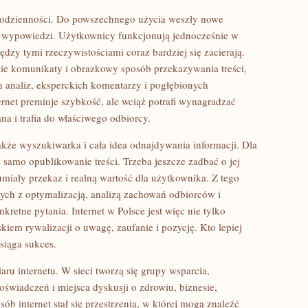
 codzienności. Do powszechnego użycia weszły nowe
yle wypowiedzi. Użytkownicy funkcjonują jednocześnie w
dzy tymi rzeczywistościami coraz bardziej się zacierają.
kie komunikaty i obrazkowy sposób przekazywania treści,
ch analiz, eksperckich komentarzy i pogłębionych
ernet premiuje szybkość, ale wciąż potrafi wynagradzać
ana i trafia do właściwego odbiorcy.
akże wyszukiwarka i cała idea odnajdywania informacji. Dla
 samo opublikowanie treści. Trzeba jeszcze zadbać o jej
miały przekaz i realną wartość dla użytkownika. Z tego
ych z optymalizacją, analizą zachowań odbiorców i
retne pytania. Internet w Polsce jest więc nie tylko
skiem rywalizacji o uwagę, zaufanie i pozycję. Kto lepiej
siąga sukces.
ru internetu. W sieci tworzą się grupy wsparcia,
świadczeń i miejsca dyskusji o zdrowiu, biznesie,
ób internet stał się przestrzenią, w której mogą znaleźć