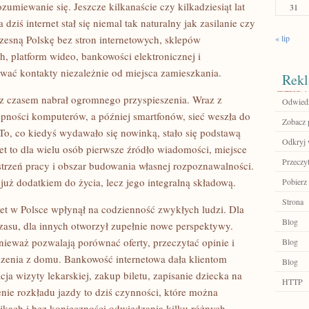
ozumiewanie się. Jeszcze kilkanaście czy kilkadziesiąt lat
31
dziś internet stał się niemal tak naturalny jak zasilanie czy
zesną Polskę bez stron internetowych, sklepów
« lip
, platform wideo, bankowości elektronicznej i
ać kontakty niezależnie od miejsca zamieszkania.
Rekl
le z czasem nabrał ogromnego przyspieszenia. Wraz z
Odwiedź
ępności komputerów, a później smartfonów, sieć weszła do
Zobacz 
 To, co kiedyś wydawało się nowinką, stało się podstawą
Odkryj 
t to dla wielu osób pierwsze źródło wiadomości, miejsce
Przeczyt
rzeń pracy i obszar budowania własnej rozpoznawalności.
 już dodatkiem do życia, lecz jego integralną składową.
Pobierz
Strona
ernet w Polsce wpłynął na codzienność zwykłych ludzi. Dla
Blog
asu, dla innych otworzył zupełnie nowe perspektywy.
onieważ pozwalają porównać oferty, przeczytać opinie i
Blog
enia z domu. Bankowość internetowa dała klientom
Blog
a wizyty lekarskiej, zakup biletu, zapisanie dziecka na
HTTP
nie rozkładu jazdy to dziś czynności, które można
ejkach i bez konieczności odwiedzania kilku różnych