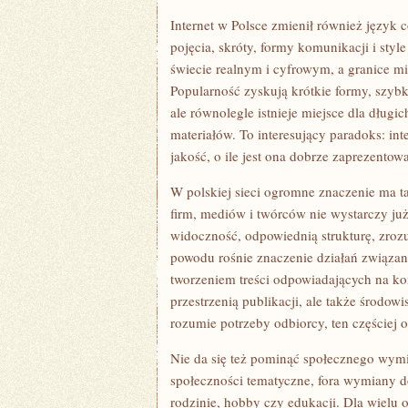
Internet w Polsce zmienił również język
pojęcia, skróty, formy komunikacji i st
świecie realnym i cyfrowym, a granice mię
Popularność zyskują krótkie formy, szyb
ale równolegle istnieje miejsce dla długi
materiałów. To interesujący paradoks: int
jakość, o ile jest ona dobrze zaprezentow
W polskiej sieci ogromne znaczenie ma t
firm, mediów i twórców nie wystarczy już
widoczność, odpowiednią strukturę, zrozu
powodu rośnie znaczenie działań związan
tworzeniem treści odpowiadających na konk
przestrzenią publikacji, ale także środowi
rozumie potrzeby odbiorcy, ten częściej o
Nie da się też pominąć społecznego wymia
społeczności tematyczne, fora wymiany do
rodzinie, hobby czy edukacji. Dla wielu os