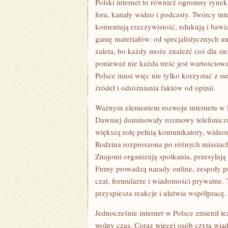
Polski internet to również ogromny rynek t
fora, kanały wideo i podcasty. Twórcy int
komentują rzeczywistość, edukują i baw
gamę materiałów: od specjalistycznych an
zaleta, bo każdy może znaleźć coś dla sieb
ponieważ nie każda treść jest wartościow
Polsce musi więc nie tylko korzystać z sie
źródeł i odróżniania faktów od opinii.
Ważnym elementem rozwoju internetu w P
Dawniej dominowały rozmowy telefoniczn
większą rolę pełnią komunikatory, wideo
Rodzina rozproszona po różnych miastac
Znajomi organizują spotkania, przesyłają 
Firmy prowadzą narady online, zespoły pr
czat, formularze i wiadomości prywatne. 
przyspiesza reakcje i ułatwia współpracę.
Jednocześnie internet w Polsce zmienił 
wolny czas. Coraz więcej osób czyta wiad