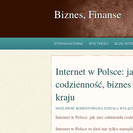
Biznes, Finanse
STRONA GŁÓWNA
SPIS TREŚCI
BLOG INT
Internet w Polsce: j
codzienność, biznes
kraju
INTERNET
MOŻLIWOŚĆ KOMENTOWANIA
ZOSTAŁA WYŁĄC
W
Internet w Polsce: jak sieć odmieniła cod
POLSCE:
JAK
SIEĆ
Internet w Polsce to dziś nie tylko narzęd
ODMIENIŁA