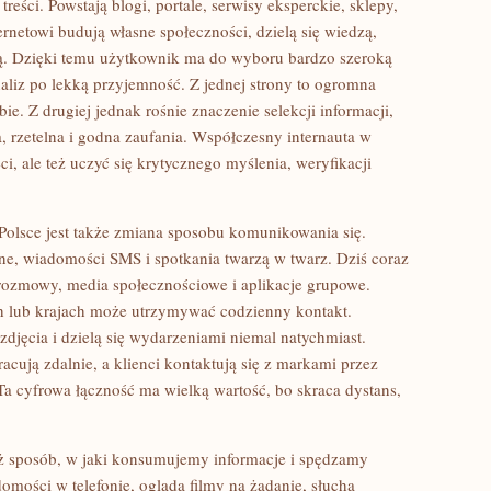
reści. Powstają blogi, portale, serwisy eksperckie, sklepy,
ernetowi budują własne społeczności, dzielą się wiedzą,
ią. Dzięki temu użytkownik ma do wyboru bardzo szeroką
aliz po lekką przyjemność. Z jednej strony to ogromna
ie. Z drugiej jednak rośnie znaczenie selekcji informacji,
a, rzetelna i godna zaufania. Współczesny internauta w
ci, ale też uczyć się krytycznego myślenia, weryfikacji
olsce jest także zmiana sposobu komunikowania się.
e, wiadomości SMS i spotkania twarzą w twarz. Dziś coraz
rozmowy, media społecznościowe i aplikacje grupowe.
h lub krajach może utrzymywać codzienny kontakt.
zdjęcia i dzielą się wydarzeniami niemal natychmiast.
acują zdalnie, a klienci kontaktują się z markami przez
Ta cyfrowa łączność ma wielką wartość, bo skraca dystans,
też sposób, w jaki konsumujemy informacje i spędzamy
omości w telefonie, ogląda filmy na żądanie, słucha