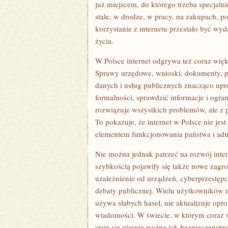
już miejscem, do którego trzeba specjaln
stale, w drodze, w pracy, na zakupach, p
korzystanie z internetu przestało być wy
życia.
W Polsce internet odgrywa też coraz wię
Sprawy urzędowe, wnioski, dokumenty, pro
danych i usług publicznych znacząco upr
formalności, sprawdzić informacje i ogra
rozwiązuje wszystkich problemów, ale z 
To pokazuje, że internet w Polsce nie je
elementem funkcjonowania państwa i admi
Nie można jednak patrzeć na rozwój inte
szybkością pojawiły się także nowe zagro
uzależnienie od urządzeń, cyberprzestępc
debaty publicznej. Wielu użytkowników 
używa słabych haseł, nie aktualizuje opr
wiadomości. W świecie, w którym coraz w
staje się równie ważne jak bezpieczeństwo