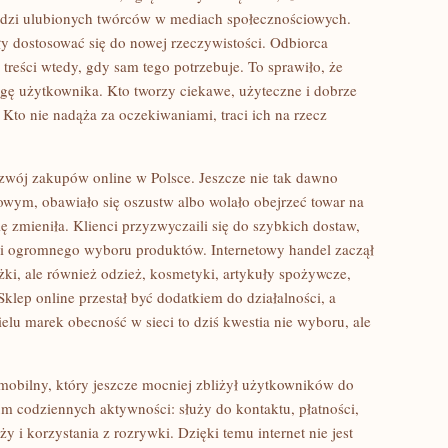
edzi ulubionych twórców w mediach społecznościowych.
ły dostosować się do nowej rzeczywistości. Odbiorca
treści wtedy, gdy sam tego potrzebuje. To sprawiło, że
wagę użytkownika. Kto tworzy ciekawe, użyteczne i dobrze
 Kto nie nadąża za oczekiwaniami, traci ich na rzecz
zwój zakupów online w Polsce. Jeszcze nie tak dawno
towym, obawiało się oszustw albo wolało obejrzeć towar na
ę zmieniła. Klienci przyzwyczaili się do szybkich dostaw,
 ogromnego wyboru produktów. Internetowy handel zaczął
żki, ale również odzież, kosmetyki, artykuły spożywcze,
 Sklep online przestał być dodatkiem do działalności, a
wielu marek obecność w sieci to dziś kwestia nie wyboru, ale
 mobilny, który jeszcze mocniej zbliżył użytkowników do
rum codziennych aktywności: służy do kontaktu, płatności,
 i korzystania z rozrywki. Dzięki temu internet nie jest