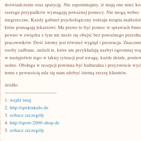
doświadczenie oraz aparycję. Nie zapominajmy, iż mają one mieć kon
szeregu przypadków wymagają poważnej pomocy. Nie mogą wobec t
niegrzeczne. Każdy gabinet psychologiczny rodzaju terapia małżeń
które pomagają lekarzowi. Ma prawo to być pomoc w sprawach biur
pewno w związku z tym nie może się obejść bez poważnego przesłuc
pracowników. Dość istotny jest również wygląd i prezencja. Znaczni
osoby zadbane, aniżeli te, które nie przykładają nazbyt ogromnej w
w następstwie tego w takiej sytuacji pod uwagę, każde detale, ponie
sedno. Obsługa w recepcji powinna być kulturalna i przyzwoicie wyc
temu z pewnością uda się nam zdobyć istotną rzeszę klientów.
źródło:
———————————
1.
wejdź tutaj
2.
http://spektakulo.de
3.
zobacz szczegóły
4.
http://sport-2000-shop.de
5.
zobacz szczegóły