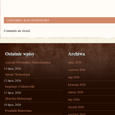
CATEGORIES:
BLOG INTERNETOWY
Comments are closed.
Ostatnie wpisy
Archiwa
Agencje i Pośrednicy Nieruchomości
lipiec 2026
14 lipca, 2026
czerwiec 2026
Sprzęt i Technologia
maj 2026
12 lipca, 2026
kwiecień 2026
Inspiracje i Ciekawostki
marzec 2026
11 lipca, 2026
Złota Era Motoryzacji
luty 2026
10 lipca, 2026
styczeń 2026
Poradniki Budowlane
grudzień 2025