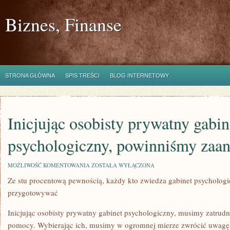
Biznes, Finanse
STRONA GŁÓWNA
SPIS TREŚCI
BLOG INTERNETOWY
Inicjując osobisty prywatny gabin
psychologiczny, powinniśmy zaa
INICJUJĄC
MOŻLIWOŚĆ KOMENTOWANIA
ZOSTAŁA WYŁĄCZONA
OSOBISTY
Ze stu procentową pewnością, każdy kto zwiedza gabinet psycholog
PRYWATNY
GABINET
przygotowywać
PSYCHOLOGICZNY,
POWINNIŚMY
ZAANGAŻOWAĆ
Inicjując osobisty prywatny gabinet psychologiczny, musimy zatrud
TAKŻE
pomocy. Wybierając ich, musimy w ogromnej mierze zwrócić uwagę n