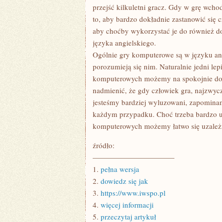
przejść kilkuletni gracz. Gdy w grę wch
to, aby bardzo dokładnie zastanowić się 
aby choćby wykorzystać je do również d
języka angielskiego.
Ogólnie gry komputerowe są w języku angi
porozumieją się nim. Naturalnie jedni lepi
komputerowych możemy na spokojnie doda
nadmienić, że gdy człowiek gra, najzwycz
jesteśmy bardziej wyluzowani, zapomina
każdym przypadku. Choć trzeba bardzo uw
komputerowych możemy łatwo się uzależn
źródło:
———————————
1.
pełna wersja
2.
dowiedz się jak
3.
https://www.iwspo.pl
4.
więcej informacji
5.
przeczytaj artykuł