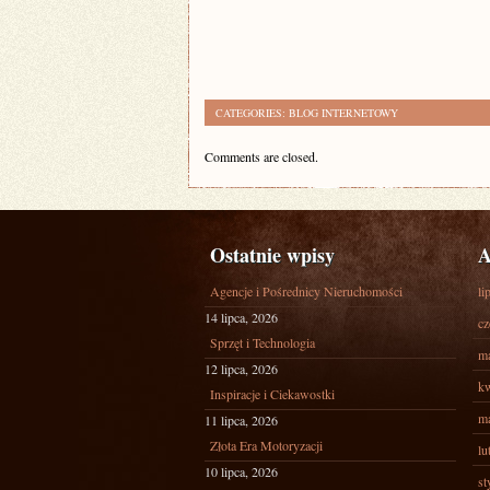
CATEGORIES:
BLOG INTERNETOWY
Comments are closed.
Ostatnie wpisy
A
Agencje i Pośrednicy Nieruchomości
li
14 lipca, 2026
cz
Sprzęt i Technologia
ma
12 lipca, 2026
kw
Inspiracje i Ciekawostki
ma
11 lipca, 2026
Złota Era Motoryzacji
lu
10 lipca, 2026
st