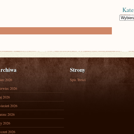
Kate
Kategorie
rchiwa
Strony
piec 2026
Spis Treści
erwiec 2026
j 2026
iecień 2026
rzec 2026
ty 2026
yczeń 2026