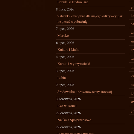
Poradniki Budowlane
gr
8 lipca, 2026
li
Zabawki kreatywne dla małego odkrywcy: jak
wspierać wyobraźnię
pa
7 lipca, 2026
wr
Maroko
si
6 lipca, 2026
Kultura i Mafia
li
4 lipca, 2026
cz
Kardio i wytrzymałość
ma
3 lipca, 2026
kw
Lubin
ma
2 lipca, 2026
Środowisko i Zrównoważony Rozwój
lu
30 czerwca, 2026
st
Eko w Domu
gr
27 czerwca, 2026
Nauka a Społeczeństwo
22 czerwca, 2026
Pielęgnacja ciała i włosów