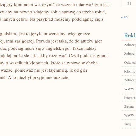
31
odzą gry komputerowe, czymś ze wszech miar ważnym jest
czy aby na pewno zdajemy sobie sprawę co trzeba robić,
« lip
o innych celów. Na przykład możemy podciągnąć się z
elskim, jest to język uniwersalny, więc gracze
Rekl
ej, inni zaś gorzej. Prawda jest taka, że do atutów gier
Zobacz p
ć podciągnięcie się z angielskiego. Także należy
Zobacz 
ajniej może się tak jakby rozerwać. Czyli podczas grania
my o wszelkich kłopotach, które są typowe w chyba
Odwiedź 
ażać, ponieważ nie jest tajemnicą, iż od gier
Kliknij,
ić. A to niezbyt przyjemne uczucie.
Zobacz 
WWW
Internet
Strona
WWW
Tutaj