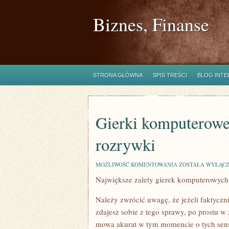
Biznes, Finanse
STRONA GŁÓWNA
SPIS TREŚCI
BLOG INT
Gierki komputerowe,
rozrywki
GIERKI
MOŻLIWOŚĆ KOMENTOWANIA
ZOSTAŁA WYŁĄC
KOMPUTEROWE,
Największe zalety gierek komputerowych
DOSTARCZAJĄ
NIEPOWTARZALNE
ROZRYWKI
Należy zwrócić uwagę, że jeżeli faktyczn
zdajesz sobie z tego sprawy, po prostu w
mowa akurat w tym momencie o tych senso