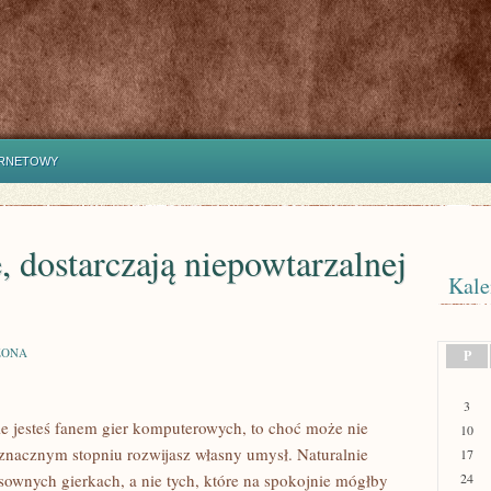
ERNETOWY
 dostarczają niepowtarzalnej
Kale
ZONA
P
J
3
ie jesteś fanem gier komputerowych, to choć może nie
10
 znacznym stopniu rozwijasz własny umysł. Naturalnie
17
wnych gierkach, a nie tych, które na spokojnie mógłby
24