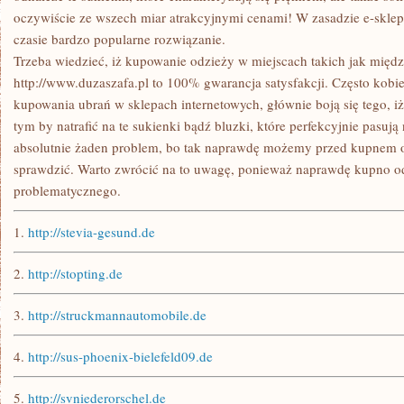
oczywiście ze wszech miar atrakcyjnymi cenami! W zasadzie e-sklep
czasie bardzo popularne rozwiązanie.
Trzeba wiedzieć, iż kupowanie odzieży w miejscach takich jak międ
http://www.duzaszafa.pl to 100% gwarancja satysfakcji. Często kobie
kupowania ubrań w sklepach internetowych, głównie boją się tego, i
tym by natrafić na te sukienki bądź bluzki, które perfekcyjnie pasują 
absolutnie żaden problem, bo tak naprawdę możemy przed kupnem 
sprawdzić. Warto zwrócić na to uwagę, ponieważ naprawdę kupno odz
problematycznego.
1.
http://stevia-gesund.de
2.
http://stopting.de
3.
http://struckmannautomobile.de
4.
http://sus-phoenix-bielefeld09.de
5.
http://svniederorschel.de