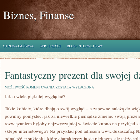
Biznes, Finanse
STRONA GŁÓWNA
SPIS TREŚCI
BLOG INTERNETOWY
Fantastyczny prezent dla swojej 
FANTASTYCZNY
MOŻLIWOŚĆ KOMENTOWANIA
ZOSTAŁA WYŁĄCZONA
PREZENT
Jak o wiele piękniej wyglądać?
DLA
SWOJEJ
DZIEWCZYNY
Takie kobiety, które dbają o swój wygląd – a zapewne należą do wię
powinny pomyśleć, jak za niewielkie pieniądze zmienić swoją preze
rozwiązaniem byłoby najzwyczajniej w świecie kupno na przykład s
sklepu internetowego? Na przykład pod adresem www.duzaszafa.pl/k
odnaleźć te sukienki, które charakteryzują się pięknem, ale także s