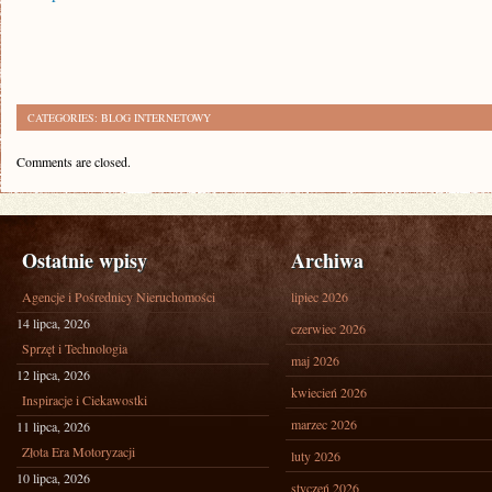
CATEGORIES:
BLOG INTERNETOWY
Comments are closed.
Ostatnie wpisy
Archiwa
Agencje i Pośrednicy Nieruchomości
lipiec 2026
14 lipca, 2026
czerwiec 2026
Sprzęt i Technologia
maj 2026
12 lipca, 2026
kwiecień 2026
Inspiracje i Ciekawostki
marzec 2026
11 lipca, 2026
Złota Era Motoryzacji
luty 2026
10 lipca, 2026
styczeń 2026