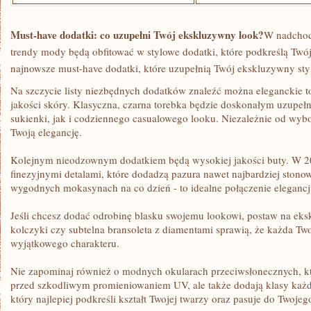
Must-have​ dodatki:⁢ co uzupełni⁤ Twój ekskluzywny look?
W nadchod
trendy mody będą obfitować w⁤ stylowe dodatki, które podkreślą​ Twó
najnowsze⁢ must-have dodatki, które uzupełnią Twój ekskluzywny sty
Na szczycie listy niezbędnych dodatków znaleźć można eleganckie t
jakości skóry.​ Klasyczna, ⁤czarna torebka będzie doskonałym uzupe
sukienki, jak i codziennego casualowego ‍looku. ⁣Niezależnie od wybo
‌Twoją elegancję.
Kolejnym ‌nieodzownym dodatkiem​ będą ‍wysokiej jakości buty. ⁣W 202
finezyjnymi detalami,⁣ które dodadzą pazura ‍nawet najbardziej ​stonow
⁢wygodnych mokasynach na co dzień ‍- to idealne połączenie‍ elegancji‌
Jeśli chcesz⁢ dodać odrobinę blasku swojemu lookowi, postaw na eksk
kolczyki ⁤czy subtelna ‍bransoleta z diamentami⁣ sprawią, że ⁤każda Two
wyjątkowego charakteru.
Nie zapominaj również o modnych okularach przeciwsłonecznych, któ
przed szkodliwym promieniowaniem UV, ale także dodają klasy każd
który najlepiej podkreśli ​kształt‌ Twojej twarzy oraz pasuje do Twojego