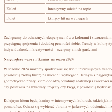
Zieleń
Intensywny odcień ⁢na ​topie
Fiolet
Lśniący hit na wybiegach
Zachęcamy do odważnych eksperymentów z⁤ kolorami i stworzenia niet
przyciągną spojrzenia i dodadzą pewności siebie. Trendy w kolorysty
indywidualności i kreatywności – czerpmy ⁣z‌ nich garściami!
Najgorętsze wzory i tkaniny na sezon ⁣2024
W sezonie 2024⁢ możemy spodziewać ‍się wielu‌ interesujących ​trendó
pewnością zrobią furorę na ulicach i wybiegach. Jednym ⁤z‌ najgorę
geometryczne ​printy, ⁣które dodadzą odrobiny abstrakcji i⁤ świeżości 
czy postawisz⁢ na ‍kwadraty, trójkąty czy kręgi, z pewnością będziesz 
Kolejnym hitem będą tkaniny w intensywnych ‍kolorach, takich jak neo
pomarańcz. Odważ się⁢ wybierać ‌ubrania w jaskrawych odcieniach ⁢i