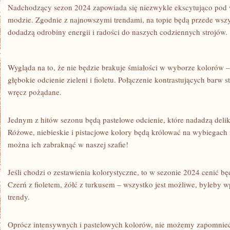
Nadchodzący sezon 2024 zapowiada się niezwykle ekscytująco ‌pod
modzie. ​Zgodnie​ z ⁢najnowszymi trendami, ​na topie będą przede ws
dodadzą ⁣odrobiny energii i ​radości⁣ do naszych codziennych strojów.
Wygląda na to, ​że nie będzie ⁤brakuje śmiałości w wyborze kolorów
głębokie odcienie ⁤zieleni ⁣i fioletu. Połączenie ‌kontrastujących barw⁤ 
wręcz pożądane.
Jednym z hitów ‍sezonu ⁢będą pastelowe odcienie, ​które nadadzą delik
Różowe, niebieskie i pistacjowe kolory będą królować‍ na wybiegach 
można⁣ ich zabraknąć w naszej szafie!
Jeśli ⁢chodzi​ o zestawienia kolorystyczne, to w ‍sezonie 2024 cenić‍ b
Czerń z fioletem, żółć⁣ z‍ turkusem – wszystko ‍jest możliwe, byleby
trendy.
Oprócz ‌intensywnych i pastelowych ⁢kolorów, ⁤nie ⁣możemy zapomnieć 