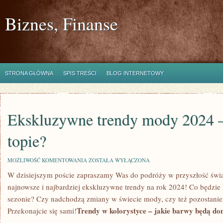
Biznes, Finanse
STRONA GŁÓWNA
SPIS TREŚCI
BLOG INTERNETOWY
Ekskluzywne trendy mody 2024 –
topie?
EKSKLUZYWNE
MOŻLIWOŚĆ KOMENTOWANIA
ZOSTAŁA WYŁĄCZONA
TRENDY
W dzisiejszym‌ poście zapraszamy⁤ Was do​ podróży w przyszłość świ
MODY
2024
najnowsze i najbardziej ekskluzywne ⁣trendy ​na rok 2024! Co będzi
–
CO
sezonie?⁢ Czy nadchodzą zmiany⁤ w świecie mody,​ czy⁣ też ⁣pozostan
BĘDZIE
Trendy⁢ w kolorystyce – jakie barwy będą d
Przekonajcie się sami!
NA
TOPIE?