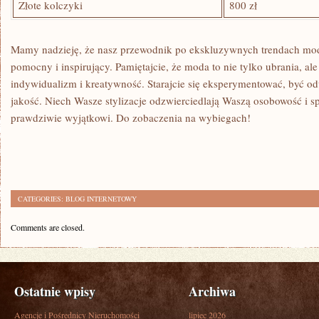
Złote kolczyki
800 zł
Mamy‍ nadzieję, że nasz przewodnik po ekskluzywnych trendach‌ mod
pomocny i inspirujący. Pamiętajcie, że moda to nie ⁣tylko ubrania, al
indywidualizm i kreatywność. Starajcie​ się eksperymentować, być od
jakość. Niech ⁢Wasze stylizacje‌ odzwierciedlają ‌Waszą osobowość i spr
prawdziwie wyjątkowi. ​Do zobaczenia na‍ wybiegach!
CATEGORIES:
BLOG INTERNETOWY
Comments are closed.
Ostatnie wpisy
Archiwa
Agencje i Pośrednicy Nieruchomości
lipiec 2026