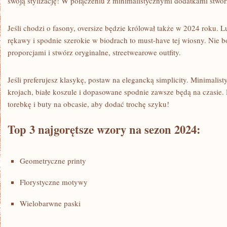
swoją stylizację!⁢ W połączeniu z minimalistycznymi dodatkami stwo
Jeśli⁣ chodzi o​ fasony,‌ oversize ‌będzie ​królował także w ⁣2024 roku.
rękawy i⁣ spodnie‌ szerokie ⁣w biodrach to must-have tej wiosny. Nie 
proporcjami i‌ stwórz ‍oryginalne, streetwearowe outfity.
Jeśli preferujesz klasykę, ⁣postaw‍ na elegancką simplicity. Minimali
krojach,‍ białe ‍koszule i dopasowane spodnie zawsze będą na czasie. 
‌torebkę​ i buty na obcasie, aby dodać trochę‌ szyku!
Top‍ 3 najgorętsze‌ wzory ⁤na sezon ‍2024:
Geometryczne ‍printy
Florystyczne motywy
Wielobarwne paski