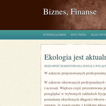
Biznes, Finanse
STRONA GŁÓWNA
SPIS TREŚCI
BLOG INT
Ekologia jest aktua
EKOLOGIA
MOŻLIWOŚĆ KOMENTOWANIA
ZOSTAŁA WYŁĄC
JEST
W zakresie proponowanych profesjonalny
AKTUALNIE
NADZWYCZAJ
MODNA
W zakresie oferowanych profesjonalnych 
i uczesań. Większa część prezentowana j
przeglądać w wybranych zakładach fryzje
posiadania określonych długości włosów d
sprawia, że nawet osoby z krótkimi włos