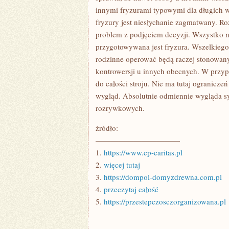
innymi fryzurami typowymi dla długich w
fryzury jest niesłychanie zagmatwany. R
problem z podjęciem decyzji. Wszystko ni
przygotowywana jest fryzura. Wszelkiego
rodzinne operować będą raczej stonowan
kontrowersji u innych obecnych. W przyp
do całości stroju. Nie ma tutaj ogranicze
wygląd. Absolutnie odmiennie wygląda s
rozrywkowych.
źródło:
———————————
1.
https://www.cp-caritas.pl
2.
więcej tutaj
3.
https://dompol-domyzdrewna.com.pl
4.
przeczytaj całość
5.
https://przestepczosczorganizowana.pl