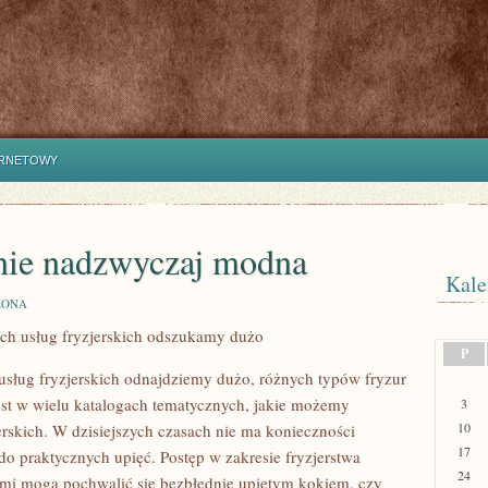
ERNETOWY
lnie nadzwyczaj modna
Kale
ZONA
ch usług fryzjerskich odszukamy dużo
P
usług fryzjerskich odnajdziemy dużo, różnych typów fryzur
est w wielu katalogach tematycznych, jakie możemy
3
10
rskich. W dzisiejszych czasach nie ma konieczności
17
o praktycznych upięć. Postęp w zakresie fryzjerstwa
24
ami mogą pochwalić się bezbłędnie upiętym kokiem, czy