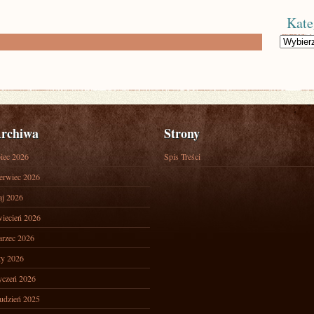
Kate
Kategorie
rchiwa
Strony
piec 2026
Spis Treści
erwiec 2026
j 2026
iecień 2026
rzec 2026
ty 2026
yczeń 2026
udzień 2025