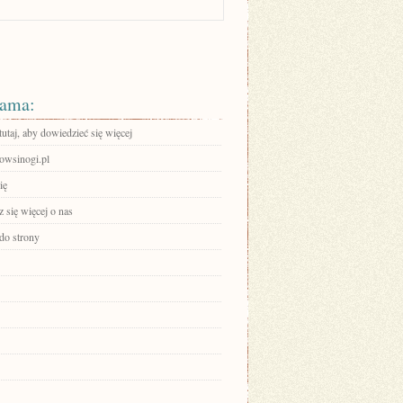
ama:
tutaj, aby dowiedzieć się więcej
powsinogi.pl
ię
 się więcej o nas
 do strony