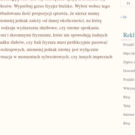
31
łosów. Wypróbuj gerso fryzjer bielsko. Wybór wobec tego
ozbudowana ilość propozycji sprawia, że nieraz mamy
« lip
emniej jednak zależy od danej okoliczności, na którą
 rodzaju wydarzenia służbowe, czy istotne spotkania
Rekl
ymi i skromnymi fryzurami, które nie spowodują żadnych
adku ślubów, czy bali fryzura musi perfekcyjnie pasować
Przejdź 
ń rodzajowych, niemniej jednak istotny jest wyłącznie
https://
ytuacja w momentach sylwestrowych, czy innych imprezach
Zapisz s
Dowiedz
Przejdź
Witryna
Blog
Tutaj
Internet
Blog