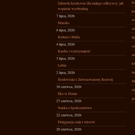
li
Zabawki kreatywne dla małego odkrywcy: jak
wspierać wyobraźnię
pa
7 lipca, 2026
wr
Maroko
si
6 lipca, 2026
Kultura i Mafia
li
4 lipca, 2026
cz
Kardio i wytrzymałość
ma
3 lipca, 2026
kw
Lubin
ma
2 lipca, 2026
Środowisko i Zrównoważony Rozwój
lu
30 czerwca, 2026
st
Eko w Domu
gr
27 czerwca, 2026
Nauka a Społeczeństwo
22 czerwca, 2026
Pielęgnacja ciała i włosów
20 czerwca, 2026