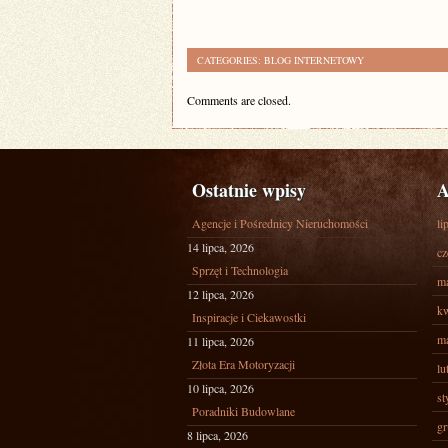
CATEGORIES:
BLOG INTERNETOWY
Comments are closed.
Ostatnie wpisy
A
Agencje i Pośrednicy Nieruchomości
li
14 lipca, 2026
cz
Sprzęt i Technologia
ma
12 lipca, 2026
kw
Inspiracje i Ciekawostki
ma
11 lipca, 2026
Złota Era Motoryzacji
lu
10 lipca, 2026
st
Poradniki Budowlane
gr
8 lipca, 2026