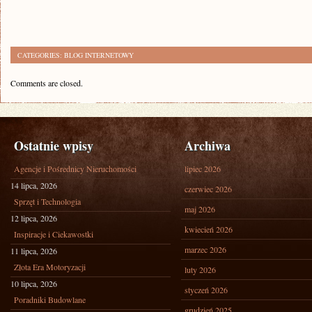
CATEGORIES:
BLOG INTERNETOWY
Comments are closed.
Ostatnie wpisy
Archiwa
Agencje i Pośrednicy Nieruchomości
lipiec 2026
14 lipca, 2026
czerwiec 2026
Sprzęt i Technologia
maj 2026
12 lipca, 2026
kwiecień 2026
Inspiracje i Ciekawostki
marzec 2026
11 lipca, 2026
Złota Era Motoryzacji
luty 2026
10 lipca, 2026
styczeń 2026
Poradniki Budowlane
grudzień 2025