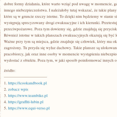
dobre formy działania, które warto wziąć pod uwagę w momencie, gd
innego niebezpieczeństwa. I należałoby tutaj wskazać, że takie plan
które są w gruncie rzeczy istotne. To dzięki nim będziemy w stanie s
występują sprecyzowany drogi ewakuacyjne i ich kierunki. Przetestu
przeciwpożarowe. Poza tym dowiemy się, gdzie znajdują się przyciski
Również istotne w takich planszach ewakuacyjnych okazują się być 
Ważne przy tym są miejsca, gdzie znajduje się człowiek, który ma oka
zagrożony. Tu przyda się wyłaz dachowy. Takie plansze są ulokowan
pracobiorcy, jak oraz inne osoby w momencie wystąpienia niebezpiec
wydostać z obiektu. Poza tym, w jaki sposób poinformować innych 
źródło:
———————————
1.
https://icookandbook.pl
2.
zobacz wpis
3.
https://www.teambike.pl
4.
https://graffiti-lubin.pl
5.
https://www.equi-verso.pl