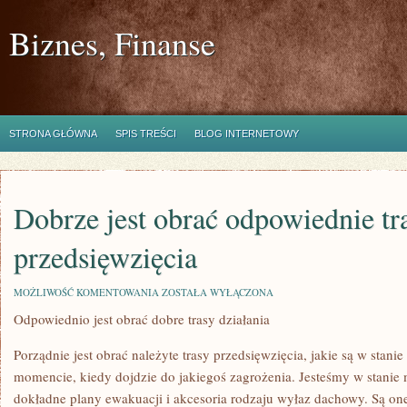
Biznes, Finanse
STRONA GŁÓWNA
SPIS TREŚCI
BLOG INTERNETOWY
Dobrze jest obrać odpowiednie tr
przedsięwzięcia
DOBRZE
MOŻLIWOŚĆ KOMENTOWANIA
ZOSTAŁA WYŁĄCZONA
JEST
Odpowiednio jest obrać dobre trasy działania
OBRAĆ
ODPOWIEDNIE
TRASY
Porządnie jest obrać należyte trasy przedsięwzięcia, jakie są w stani
PRZEDSIĘWZIĘCIA
momencie, kiedy dojdzie do jakiegoś zagrożenia. Jesteśmy w stanie m
dokładne plany ewakuacji i akcesoria rodzaju wyłaz dachowy. Są on