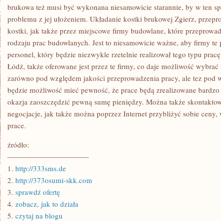
brukowa też musi być wykonana niesamowicie starannie, by w ten s
problemu z jej ułożeniem. Układanie kostki brukowej Zgierz, przepr
kostki, jak także przez miejscowe firmy budowlane, które przeprowadz
rodzaju prac budowlanych. Jest to niesamowicie ważne, aby firmy te
personel, który będzie niezwykle rzetelnie realizował tego typu prac
Łódź, także oferowane jest przez te firmy, co daje możliwość wybrać
zarówno pod względem jakości przeprowadzenia pracy, ale tez pod 
będzie możliwość mieć pewność, że prace będą zrealizowane bardzo 
okazja zaoszczędzić pewną sumę pieniędzy. Można także skontaktowa
negocjacje, jak także można poprzez Internet przybliżyć sobie ceny
prace.
źródło:
———————————
1.
http://333sms.de
2.
http://373osumi-skk.com
3.
sprawdź ofertę
4.
zobacz, jak to działa
5.
czytaj na blogu