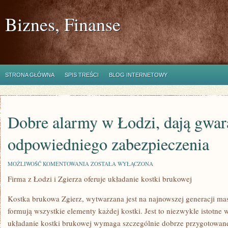
Biznes, Finanse
STRONA GŁÓWNA
SPIS TREŚCI
BLOG INTERNETOWY
Dobre alarmy w Łodzi, dają gwar
odpowiedniego zabezpieczenia
DOBRE
MOŻLIWOŚĆ KOMENTOWANIA
ZOSTAŁA WYŁĄCZONA
ALARMY
Firma z Łodzi i Zgierza oferuje układanie kostki brukowej
W
ŁODZI,
DAJĄ
Kostka brukowa Zgierz, wytwarzana jest na najnowszej generacji ma
GWARANCJĘ
ODPOWIEDNIEGO
formują wszystkie elementy każdej kostki. Jest to niezwykle istotne
ZABEZPIECZENIA
układanie kostki brukowej wymaga szczególnie dobrze przygotowaneg