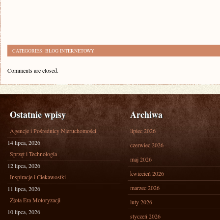
CATEGORIES:
BLOG INTERNETOWY
Comments are closed.
Ostatnie wpisy
Archiwa
Agencje i Pośrednicy Nieruchomości
lipiec 2026
14 lipca, 2026
czerwiec 2026
Sprzęt i Technologia
maj 2026
12 lipca, 2026
kwiecień 2026
Inspiracje i Ciekawostki
marzec 2026
11 lipca, 2026
Złota Era Motoryzacji
luty 2026
10 lipca, 2026
styczeń 2026