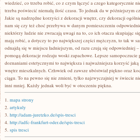
JAKIKOLWIEK
wiedzieć, co trzeba robić, co z czym łączyć a czego kategorycznie 
ZAKĄTEK
trzeba poświecić niemałą ilość czasu. To jednak da w późniejszym cz
ŚWIATA
W
Jakie są nadrzędne korzyści z dekoracji wnętrz, czy dekoracji ogólni
OBECNYCH
nam się czy też choć przebywa w danym pomieszczeniu odpowiedniej
CZASACH
niektórzy ludzie nie zwracają uwagi na to, co ich otacza skupiając si
mają robić, a dotyczy to po największej części mężczyzn, to tak w 
odnajdą się w miejscu ładniejszym, od razu czują się odpowiedniej –
pomogą dekoracje rodzaju woski zapachowe. Lepsze samopoczucie 
doznaniami estetycznymi to największa i najważniejsza korzyść jaką
wnętrz mieszkalnych. Człowiek od zawsze ubóstwiał piękno oraz koc
ciągu. To na pewno się nie zmieni, tylko najzwyczajniej w świecie nie
inni mniej. Każdy jednak woli być w otoczeniu piękna.
1.
mapa strony
2.
artykuly
3.
http://adam-juretzko.de/spis-tresci
4.
http://adfc-frankfurt-oder.de/spis-tresci
5.
spis tresci