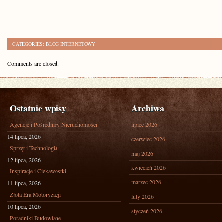
CATEGORIES:
BLOG INTERNETOWY
Comments are closed.
Ostatnie wpisy
Archiwa
Agencje i Pośrednicy Nieruchomości
lipiec 2026
14 lipca, 2026
czerwiec 2026
Sprzęt i Technologia
maj 2026
12 lipca, 2026
kwiecień 2026
Inspiracje i Ciekawostki
marzec 2026
11 lipca, 2026
Złota Era Motoryzacji
luty 2026
10 lipca, 2026
styczeń 2026
Poradniki Budowlane