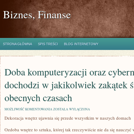
Biznes, Finanse
STRONA GŁÓWNA
SPIS TREŚCI
BLOG INTERNETOWY
Doba komputeryzacji oraz cybern
dochodzi w jakikolwiek zakątek 
obecnych czasach
DOBA
MOŻLIWOŚĆ KOMENTOWANIA
ZOSTAŁA WYŁĄCZONA
KOMPUTERYZACJI
Dekoracja wnętrz ujawnia się przede wszystkim w naszych domach
ORAZ
CYBERNETYZACJI
DOCHODZI
Ozdoba wnętrz to sztuka, której tak rzeczywiście nie da się nauczyć
W