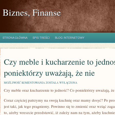
Biznes, Finanse
STRONA GŁÓWNA
SPIS TREŚCI
BLOG INTERNETOWY
Czy meble i kucharzenie to jedno
poniektórzy uważają, że nie
CZY
MOŻLIWOŚĆ KOMENTOWANIA
ZOSTAŁA WYŁĄCZONA
MEBLE
Czy meble oraz kucharzenie to jedność? Co poniektórzy uważają, że
I
KUCHARZENIE
TO
Coraz częściej patrzymy na swoją kuchnię oraz mamy dosyć? Po pros
JEDNOŚĆ?
CO
jest taki, jak tego pragniemy. Powinno się to zmienić oraz wziąć zag
PONIEKTÓRZY
to, ażeby wreszcie przedstawić, iż zależy nam na tym, ażeby kuchni
UWAŻAJĄ,