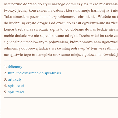
ŻE
ostatecznie dobrane do stylu naszego domu czy też także mieszkani
NIE
tworzyć jedną, konsekwentną całość, która uformuje harmonijny i nie
Taka atmosfera pozwala na bezproblemowe schronienie. Właśnie na
do kuchni są często drogie i od czasu do czasu egzekwowane na zlec
końcu trzeba przyzwyczaić się, iż to, co dobrane do nas będzie niez
meble dodatkowo nie są realizowane od ręki. Trzeba w takim razie za
się idealnie umeblowanym położeniem, które pomoże nam ugotować
odmienną doborową tudzież wykwintną potrawę. W tym wszystkim 
następstwie tego to narzędzia oraz samo miejsce gotowania również j
1.
felietony
2.
http://celestesirene.de/spis-tresci
3.
artykuly
4.
spis tresci
5.
spis tresci