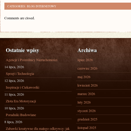
CATEGORIES:
BLOG INTERNETOWY
Comments are closed.
Ostatnie wpisy
Archiwa
Agencje i Pośrednicy Nieruchomości
lipiec 2026
14 lipca, 2026
czerwiec 2026
Sprzęt i Technologia
maj 2026
12 lipca, 2026
kwiecień 2026
Inspiracje i Ciekawostki
marzec 2026
11 lipca, 2026
Złota Era Motoryzacji
luty 2026
10 lipca, 2026
styczeń 2026
Poradniki Budowlane
grudzień 2025
8 lipca, 2026
listopad 2025
Zabawki kreatywne dla małego odkrywcy: jak