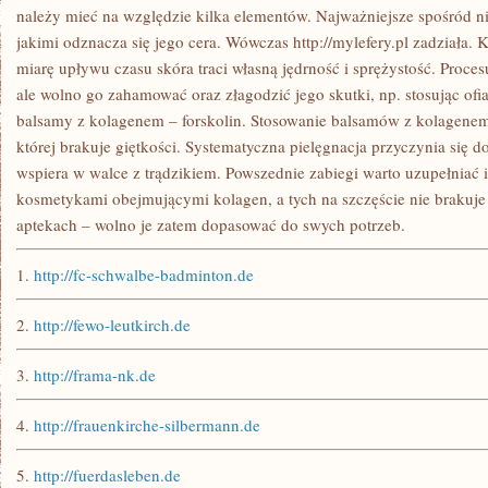
JEST
należy mieć na względzie kilka elementów. Najważniejsze spośród nic
TO
jakimi odznacza się jego cera. Wówczas http://mylefery.pl zadziała. 
miarę upływu czasu skóra traci własną jędrność i sprężystość. Procesu
ale wolno go zahamować oraz złagodzić jego skutki, np. stosując ofia
balsamy z kolagenem – forskolin. Stosowanie balsamów z kolagenem 
której brakuje giętkości. Systematyczna pielęgnacja przyczynia się d
wspiera w walce z trądzikiem. Powszednie zabiegi warto uzupełniać 
kosmetykami obejmującymi kolagen, a tych na szczęście nie brakuje
aptekach – wolno je zatem dopasować do swych potrzeb.
1.
http://fc-schwalbe-badminton.de
2.
http://fewo-leutkirch.de
3.
http://frama-nk.de
4.
http://frauenkirche-silbermann.de
5.
http://fuerdasleben.de