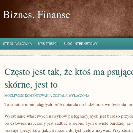
Biznes, Finanse
STRONA GŁÓWNA
SPIS TREŚCI
BLOG INTERNETOWY
Często jest tak, że ktoś ma psują
skórne, jest to
CZĘSTO
MOŻLIWOŚĆ KOMENTOWANIA
ZOSTAŁA WYŁĄCZONA
JEST
To smutne mimo ciągłych prób dotarcia do ludzi oraz wmówienia im
TAK,
ŻE
KTOŚ
Wyrabianie właściwych nawyków pielęgnacyjnych jest bardzo przyd
MA
PSUJĄCE
bo człowiek nauczony jest zadbać o siebie. Tym o wiele bardziej, ż
ZMIANY
brakuje specyfików, jakich można do tych celów używać. Przy stos
SKÓRNE,