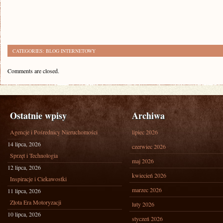
CATEGORIES:
BLOG INTERNETOWY
Comments are closed.
Ostatnie wpisy
Archiwa
Agencje i Pośrednicy Nieruchomości
lipiec 2026
14 lipca, 2026
czerwiec 2026
Sprzęt i Technologia
maj 2026
12 lipca, 2026
kwiecień 2026
Inspiracje i Ciekawostki
marzec 2026
11 lipca, 2026
Złota Era Motoryzacji
luty 2026
10 lipca, 2026
styczeń 2026