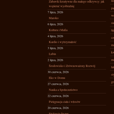
li
Zabawki kreatywne dla małego odkrywcy: jak
wspierać wyobraźnię
pa
7 lipca, 2026
wr
Maroko
si
6 lipca, 2026
Kultura i Mafia
li
4 lipca, 2026
cz
Kardio i wytrzymałość
ma
3 lipca, 2026
kw
Lubin
ma
2 lipca, 2026
Środowisko i Zrównoważony Rozwój
lu
30 czerwca, 2026
st
Eko w Domu
gr
27 czerwca, 2026
Nauka a Społeczeństwo
22 czerwca, 2026
Pielęgnacja ciała i włosów
20 czerwca, 2026
Stylizacja fryzur