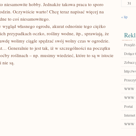
31
to niesamowite hobby. Jednakże takowa praca to sporo
odzin. Oczywiście warto! Chcę teraz napisać więcej na
« lip
dne to coś niesamowitego.
wygląd własnego ogrodu, akurat odnośnie tego ciężko
ch przypadkach oczko, rośliny wodne, itp., sprawiają, że
Rekl
awdę wolimy ciągle spędzać swój wolny czas w ogrodzie.
Przejdź 
st… Generalnie to jest tak, iż w szczególności na początku
Dołącz t
ćby roślinach – np. musimy wiedzieć, które to są w istocie
 nie są.
Zobacz 
http://w
Przeczyt
WWW
WWW
Portal
Internet
WWW