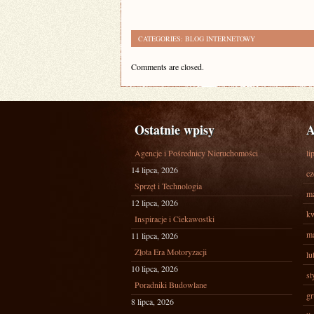
CATEGORIES:
BLOG INTERNETOWY
Comments are closed.
Ostatnie wpisy
A
Agencje i Pośrednicy Nieruchomości
li
14 lipca, 2026
cz
Sprzęt i Technologia
ma
12 lipca, 2026
kw
Inspiracje i Ciekawostki
ma
11 lipca, 2026
Złota Era Motoryzacji
lu
10 lipca, 2026
st
Poradniki Budowlane
gr
8 lipca, 2026