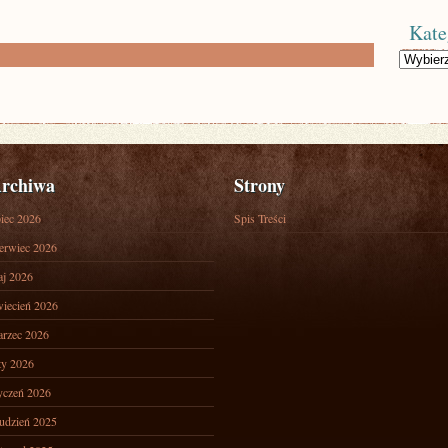
Kate
Kategorie
rchiwa
Strony
piec 2026
Spis Treści
erwiec 2026
j 2026
iecień 2026
rzec 2026
ty 2026
yczeń 2026
udzień 2025