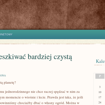
ERNETOWY
eszkiwać bardziej czystą
Kale
ZONA
P
tą planetę?
3
mu jednorodzinnego nie chce raczej spędzać w nim za
10
 momencie o wiośnie i lecie. Prawda jest taka, że jeśli
17
 powinniśmy chociażby dbać o własny ogród. Można w
24