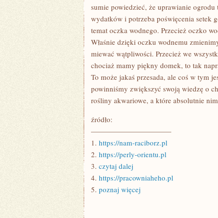
sumie powiedzieć, że uprawianie ogrodu 
wydatków i potrzeba poświęcenia setek g
temat oczka wodnego. Przecież oczko wo
Właśnie dzięki oczku wodnemu zmienimy 
miewać wątpliwości. Przecież we wszystki
chociaż mamy piękny domek, to tak napr
To może jakaś przesada, ale coś w tym je
powinniśmy zwiększyć swoją wiedzę o cho
rośliny akwariowe, a które absolutnie nimi
źródło:
———————————
1.
https://nam-raciborz.pl
2.
https://perly-orientu.pl
3.
czytaj dalej
4.
https://pracowniaheho.pl
5.
poznaj więcej