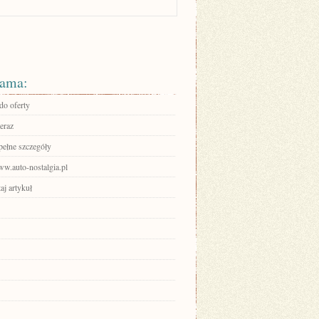
ama:
do oferty
eraz
pełne szczegóły
ww.auto-nostalgia.pl
aj artykuł