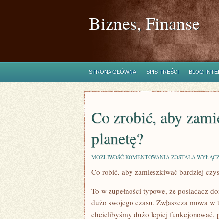
Biznes, Finanse
STRONA GŁÓWNA
SPIS TREŚCI
BLOG INT
Co zrobić, aby zami
planetę?
CO
MOŻLIWOŚĆ KOMENTOWANIA
ZOSTAŁA WYŁĄC
ZROBIĆ,
Co robić, aby zamieszkiwać bardziej czys
ABY
ZAMIESZKIWAĆ
BARDZIEJ
To w zupełności typowe, że posiadacz do
CZYSTĄ
PLANETĘ?
dużo swojego czasu. Zwłaszcza mowa w tym
chcielibyśmy dużo lepiej funkcjonować,