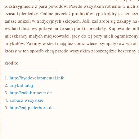
rozstrzygnięcie z paru powodów. Przede wszystkim robienie w nich 
czasu i pieniędzy. Online przecież produktów typu kołdry jest znacz
tańsze aniżeli w tradycyjnych sklepach. Jeśli zaś zrobi się zakupy 
wydatki dostawy pokryć może sam punkt sprzedaży. Kupowanie onlin
mieszkańcy małych miejscowości, jacy do tej pory mieli ograniczony
artykułów. Zakupy w sieci mają też coraz więcej sympatyków wśród 
którzy w ten sposób chcą przede wszystkim zaoszczędzić bezcenny d
źródło:
———————————
1.
http://bycdevelopmental.info
2.
artykuł tutaj
3.
http://cafe-brunette.de
4.
zobacz wszystkie
5.
http://caj-paderborn.de