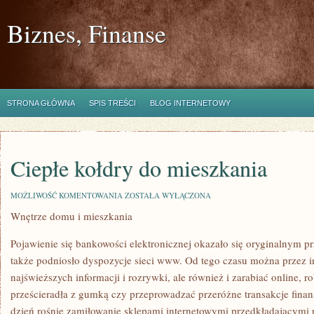
Biznes, Finanse
STRONA GŁÓWNA
SPIS TREŚCI
BLOG INTERNETOWY
Ciepłe kołdry do mieszkania
CIEPŁE
MOŻLIWOŚĆ KOMENTOWANIA
ZOSTAŁA WYŁĄCZONA
KOŁDRY
Wnętrze domu i mieszkania
DO
MIESZKANIA
Pojawienie się bankowości elektronicznej okazało się oryginalnym p
także podniosło dyspozycje sieci www. Od tego czasu można przez i
najświeższych informacji i rozrywki, ale również i zarabiać online, 
prześcieradła z gumką czy przeprowadzać przeróżne transakcje finan
dzień rośnie zamiłowanie sklepami internetowymi przedkładającymi p