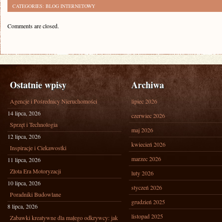
CATEGORIES:
BLOG INTERNETOWY
Comments are closed.
Ostatnie wpisy
Archiwa
Agencje i Pośrednicy Nieruchomości
lipiec 2026
14 lipca, 2026
czerwiec 2026
Sprzęt i Technologia
maj 2026
12 lipca, 2026
kwiecień 2026
Inspiracje i Ciekawostki
marzec 2026
11 lipca, 2026
Złota Era Motoryzacji
luty 2026
10 lipca, 2026
styczeń 2026
Poradniki Budowlane
grudzień 2025
8 lipca, 2026
listopad 2025
Zabawki kreatywne dla małego odkrywcy: jak