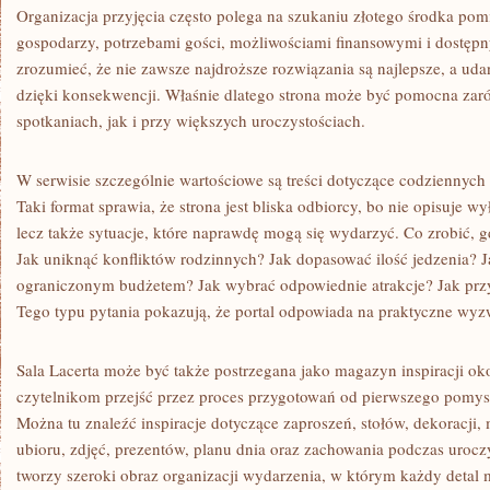
Organizacja przyjęcia często polega na szukaniu złotego środka po
gospodarzy, potrzebami gości, możliwościami finansowymi i dostęp
zrozumieć, że nie zawsze najdroższe rozwiązania są najlepsze, a ud
dzięki konsekwencji. Właśnie dlatego strona może być pomocna za
spotkaniach, jak i przy większych uroczystościach.
W serwisie szczególnie wartościowe są treści dotyczące codziennyc
Taki format sprawia, że strona jest bliska odbiorcy, bo nie opisuje w
lecz także sytuacje, które naprawdę mogą się wydarzyć. Co zrobić, g
Jak uniknąć konfliktów rodzinnych? Jak dopasować ilość jedzenia? J
ograniczonym budżetem? Jak wybrać odpowiednie atrakcje? Jak prz
Tego typu pytania pokazują, że portal odpowiada na praktyczne wyz
Sala Lacerta może być także postrzegana jako magazyn inspiracji o
czytelnikom przejść przez proces przygotowań od pierwszego pomysł
Można tu znaleźć inspiracje dotyczące zaproszeń, stołów, dekoracji, 
ubioru, zdjęć, prezentów, planu dnia oraz zachowania podczas uroczy
tworzy szeroki obraz organizacji wydarzenia, w którym każdy detal