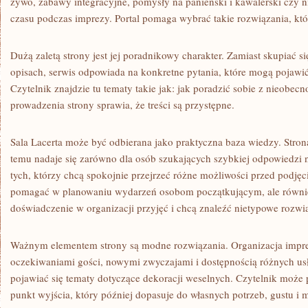
żywo, zabawy integracyjne, pomysły na panieński i kawalerski czy 
czasu podczas imprezy. Portal pomaga wybrać takie rozwiązania, któ
Dużą zaletą strony jest jej poradnikowy charakter. Zamiast skupiać s
opisach, serwis odpowiada na konkretne pytania, które mogą pojawi
Czytelnik znajdzie tu tematy takie jak: jak poradzić sobie z nieobecn
prowadzenia strony sprawia, że treści są przystępne.
Sala Lacerta może być odbierana jako praktyczna baza wiedzy. Strona
temu nadaje się zarówno dla osób szukających szybkiej odpowiedzi na
tych, którzy chcą spokojnie przejrzeć różne możliwości przed podjęc
pomagać w planowaniu wydarzeń osobom początkującym, ale równie
doświadczenie w organizacji przyjęć i chcą znaleźć nietypowe rozwi
Ważnym elementem strony są modne rozwiązania. Organizacja impre
oczekiwaniami gości, nowymi zwyczajami i dostępnością różnych us
pojawiać się tematy dotyczące dekoracji weselnych. Czytelnik może p
punkt wyjścia, który później dopasuje do własnych potrzeb, gustu i 