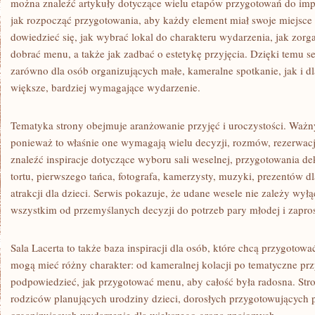
można znaleźć artykuły dotyczące wielu etapów przygotowań do imp
jak rozpocząć przygotowania, aby każdy element miał swoje miejsce 
dowiedzieć się, jak wybrać lokal do charakteru wydarzenia, jak zorg
dobrać menu, a także jak zadbać o estetykę przyjęcia. Dzięki temu
zarówno dla osób organizujących małe, kameralne spotkanie, jak i dl
większe, bardziej wymagające wydarzenie.
Tematyka strony obejmuje aranżowanie przyjęć i uroczystości. Waż
ponieważ to właśnie one wymagają wielu decyzji, rozmów, rezerwacji
znaleźć inspiracje dotyczące wyboru sali weselnej, przygotowania de
tortu, pierwszego tańca, fotografa, kamerzysty, muzyki, prezentów dl
atrakcji dla dzieci. Serwis pokazuje, że udane wesele nie zależy wył
wszystkim od przemyślanych decyzji do potrzeb pary młodej i zapro
Sala Lacerta to także baza inspiracji dla osób, które chcą przygotow
mogą mieć różny charakter: od kameralnej kolacji po tematyczne pr
podpowiedzieć, jak przygotować menu, aby całość była radosna. St
rodziców planujących urodziny dzieci, dorosłych przygotowujących pr