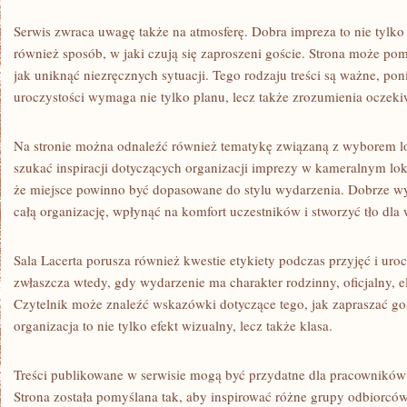
Serwis zwraca uwagę także na atmosferę. Dobra impreza to nie tylko s
również sposób, w jaki czują się zaproszeni goście. Strona może po
jak uniknąć niezręcznych sytuacji. Tego rodzaju treści są ważne, po
uroczystości wymaga nie tylko planu, lecz także zrozumienia oczeki
Na stronie można odnaleźć również tematykę związaną z wyborem lo
szukać inspiracji dotyczących organizacji imprezy w kameralnym lo
że miejsce powinno być dopasowane do stylu wydarzenia. Dobrze wy
całą organizację, wpłynąć na komfort uczestników i stworzyć tło d
Sala Lacerta porusza również kwestie etykiety podczas przyjęć i uro
zwłaszcza wtedy, gdy wydarzenie ma charakter rodzinny, oficjalny, 
Czytelnik może znaleźć wskazówki dotyczące tego, jak zapraszać goś
organizacja to nie tylko efekt wizualny, lecz także klasa.
Treści publikowane w serwisie mogą być przydatne dla pracowników f
Strona została pomyślana tak, aby inspirować różne grupy odbiorcó