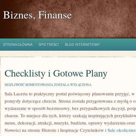
Biznes, Finanse
STRONA GŁÓWNA
SPIS TREŚCI
BLOG INTERNETOWY
Checklisty i Gotowe Plany
CHECKLISTY
MOŻLIWOŚĆ KOMENTOWANIA
ZOSTAŁA WYŁĄCZONA
I
Sala Lacerta to praktyczny portal poświęcony planowaniu przyjęć, w
GOTOWE
PLANY
pomysły dotyczące chrzcin. Strona została przygotowana z myślą o 
wydarzenie w sposób bezstresowy, bez przypadkowych decyzji, pośp
chaosu. To miejsce dla tych, którzy szukają inspirujących przykład
menu, dekoracji, atrakcji, muzyki, budżetu, oprawy wydarzenia oraz
Nowości na stronie Historie i Inspiracje Czytelników i
Sale okoliczno