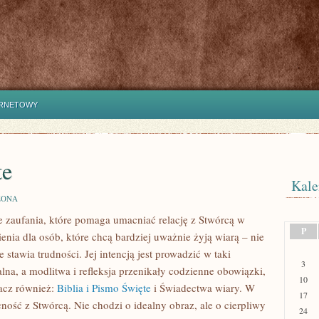
ERNETOWY
te
Kale
ZONA
 zaufania, które pomaga umacniać relację z Stwórcą w
P
enia dla osób, które chcą bardziej uważnie żyją wiarą – nie
e stawia trudności. Jej intencją jest prowadzić w taki
3
na, a modlitwa i refleksja przenikały codzienne obowiązki,
10
bacz również:
Biblia i Pismo Święte
i Świadectwa wiary. W
17
ność z Stwórcą. Nie chodzi o idealny obraz, ale o cierpliwy
24