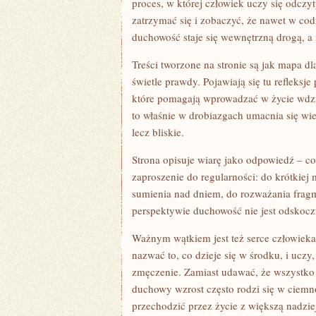
proces, w której człowiek uczy się odczy
zatrzymać się i zobaczyć, że nawet w c
duchowość staje się wewnętrzną drogą, a 
Treści tworzone na stronie są jak mapa d
świetle prawdy. Pojawiają się tu refleksj
które pomagają wprowadzać w życie wdzię
to właśnie w drobiazgach umacnia się wi
lecz bliskie.
Strona opisuje wiarę jako odpowiedź – co
zaproszenie do regularności: do krótkie
sumienia nad dniem, do rozważania fragm
perspektywie duchowość nie jest odskoczn
Ważnym wątkiem jest też serce człowieka:
nazwać to, co dzieje się w środku, i uczy,
zmęczenie. Zamiast udawać, że wszystko j
duchowy wzrost często rodzi się w ciemn
przechodzić przez życie z większą nadzie