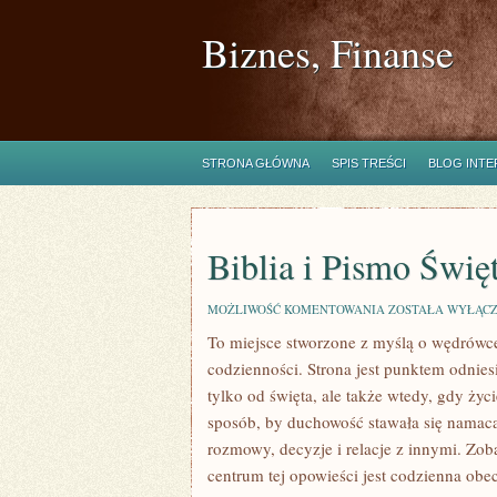
Biznes, Finanse
STRONA GŁÓWNA
SPIS TREŚCI
BLOG INT
Biblia i Pismo Świę
BIBLIA
MOŻLIWOŚĆ KOMENTOWANIA
ZOSTAŁA WYŁĄC
I
To miejsce stworzone z myślą o wędrówce
PISMO
ŚWIĘTE
codzienności. Strona jest punktem odniesi
tylko od święta, ale także wtedy, gdy życi
sposób, by duchowość stawała się namacal
rozmowy, decyzje i relacje z innymi. Zo
centrum tej opowieści jest codzienna obec