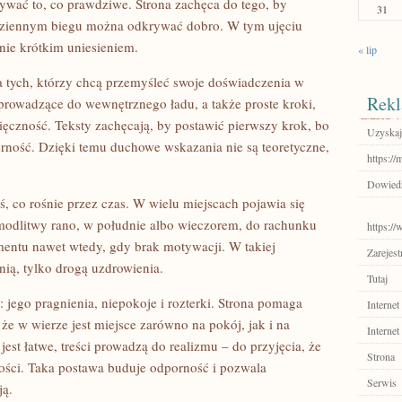
tywać to, co prawdziwe. Strona zachęca do tego, by
31
odziennym biegu można odkrywać dobro. W tym ujęciu
nie krótkim uniesieniem.
« lip
la tych, którzy chcą przemyśleć swoje doświadczenia w
Rekl
e prowadzące do wewnętrznego ładu, a także proste kroki,
czność. Teksty zachęcają, by postawić pierwszy krok, bo
Uzyskaj
erność. Dzięki temu duchowe wskazania nie są teoretyczne,
https://
Dowiedz 
ś, co rośnie przez czas. W wielu miejscach pojawia się
j modlitwy rano, w południe albo wieczorem, do rachunku
https:/
entu nawet wtedy, gdy brak motywacji. W takiej
Zarejest
ią, tylko drogą uzdrowienia.
Tutaj
 jego pragnienia, niepokoje i rozterki. Strona pomaga
Internet
 że w wierze jest miejsce zarówno na pokój, jak i na
Internet
est łatwe, treści prowadzą do realizmu – do przyjęcia, że
Strona
ości. Taka postawa buduje odporność i pozwala
Serwis
ją.