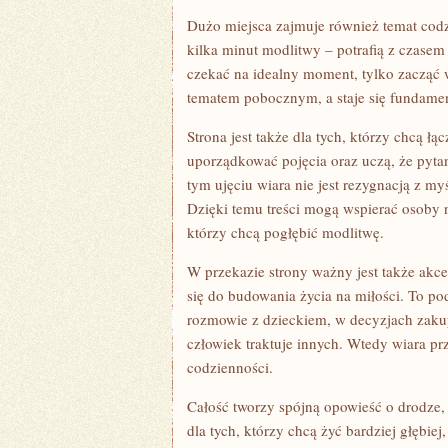
Dużo miejsca zajmuje również temat codz
kilka minut modlitwy – potrafią z czasem
czekać na idealny moment, tylko zacząć 
tematem pobocznym, a staje się fundame
Strona jest także dla tych, którzy chcą łą
uporządkować pojęcia oraz uczą, że pytan
tym ujęciu wiara nie jest rezygnacją z my
Dzięki temu treści mogą wspierać osoby n
którzy chcą pogłębić modlitwę.
W przekazie strony ważny jest także akc
się do budowania życia na miłości. To pod
rozmowie z dzieckiem, w decyzjach zakup
człowiek traktuje innych. Wtedy wiara prz
codzienności.
Całość tworzy spójną opowieść o drodze, 
dla tych, którzy chcą żyć bardziej głębie