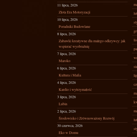
ma
11 lipca, 2026
Złota Era Motoryzacji
lu
10 lipca, 2026
st
Poradniki Budowlane
gr
8 lipca, 2026
li
Zabawki kreatywne dla małego odkrywcy: jak
wspierać wyobraźnię
pa
7 lipca, 2026
wr
Maroko
si
6 lipca, 2026
Kultura i Mafia
li
4 lipca, 2026
cz
Kardio i wytrzymałość
ma
3 lipca, 2026
kw
Lubin
ma
2 lipca, 2026
Środowisko i Zrównoważony Rozwój
lu
30 czerwca, 2026
st
Eko w Domu