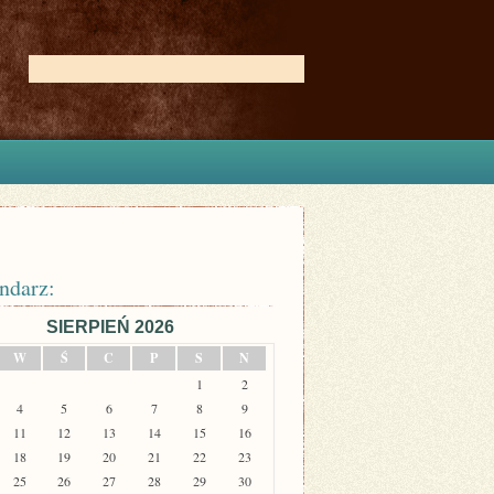
ndarz:
SIERPIEŃ 2026
W
Ś
C
P
S
N
1
2
4
5
6
7
8
9
11
12
13
14
15
16
18
19
20
21
22
23
25
26
27
28
29
30