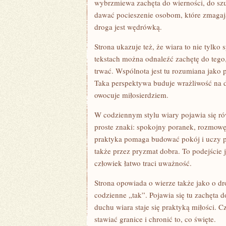
wybrzmiewa zachęta do wierności, do sz
dawać pocieszenie osobom, które zmagają
droga jest wędrówką.
Strona ukazuje też, że wiara to nie tylko
tekstach można odnaleźć zachętę do tego
trwać. Wspólnota jest tu rozumiana jako p
Taka perspektywa buduje wrażliwość na d
owocuje miłosierdziem.
W codziennym stylu wiary pojawia się ró
proste znaki: spokojny poranek, rozmowę,
praktyka pomaga budować pokój i uczy pa
także przez pryzmat dobra. To podejście 
człowiek łatwo traci uważność.
Strona opowiada o wierze także jako o dr
codzienne „tak”. Pojawia się tu zachęta
duchu wiara staje się praktyką miłości. C
stawiać granice i chronić to, co święte.