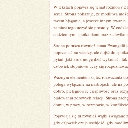
W tekstach pojawia się temat rozmowy z 
serca. Strona pokazuje, że modlitwa moż
razem błaganie, a jeszcze innym trwanie.
zamiast tego uczyć się prostoty. W codzi
codziennymi spotkaniami oraz z chwilami
Strona porusza również temat Ewangelii j
poprzestać na wiedzy, ale dojść do spotk
pytań: jaki krok mogę dziś wykonać. Takie
człowiek stopniowo uczy się rozpoznawa
Ważnym elementem są też rozważania dot
polega wyłącznie na nastrojach, ale na 
dobro, pielęgnować cierpliwość oraz rezy
budowaniu zdrowych relacji. Strona zachę
domu, w pracy, w rozmowie, w konflikcie
Pojawiają się tu również wątki związane z
gdy człowiek czuje oschłość, gdy modlitw