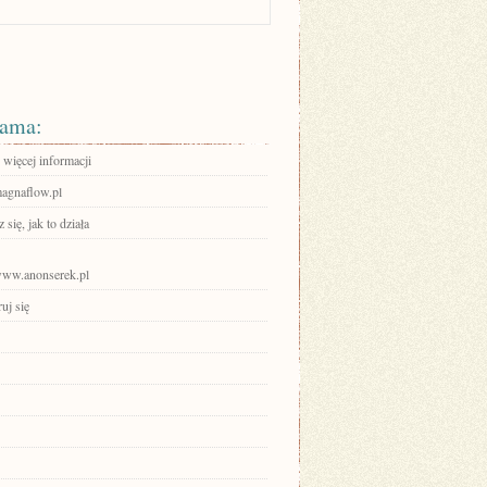
ama:
 więcej informacji
magnaflow.pl
się, jak to działa
/www.anonserek.pl
ruj się