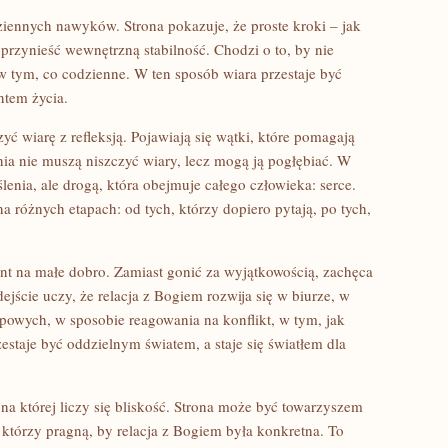
iennych nawyków. Strona pokazuje, że proste kroki – jak
 przynieść wewnętrzną stabilność. Chodzi o to, by nie
w tym, co codzienne. W ten sposób wiara przestaje być
ntem życia.
czyć wiarę z refleksją. Pojawiają się wątki, które pomagają
ia nie muszą niszczyć wiary, lecz mogą ją pogłębiać. W
ślenia, ale drogą, która obejmuje całego człowieka: serce.
a różnych etapach: od tych, którzy dopiero pytają, po tych,
ent na małe dobro. Zamiast gonić za wyjątkowością, zachęca
ejście uczy, że relacja z Bogiem rozwija się w biurze, w
owych, w sposobie reagowania na konflikt, w tym, jak
estaje być oddzielnym światem, a staje się światłem dla
na której liczy się bliskość. Strona może być towarzyszem
j, którzy pragną, by relacja z Bogiem była konkretna. To