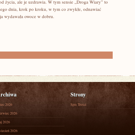
od życia, ale je uzdrawia. W tym sensie „Droga Wiary” to
żdego dnia, krok po kroku, w tym co zwykłe, odnawiać
acja wydawała owoce w dobru.
rchiwa
Strony
piec 2026
Spis Treści
erwiec 2026
j 2026
iecień 2026