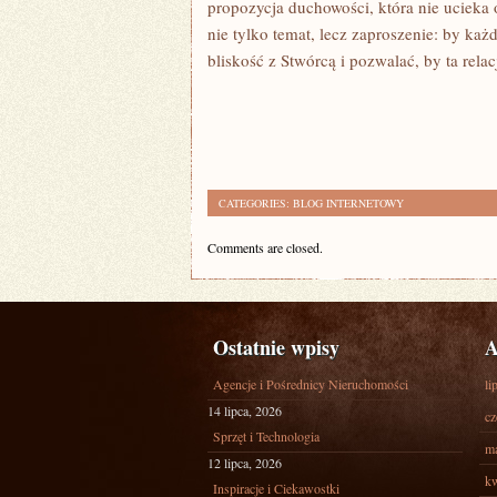
propozycja duchowości, która nie ucieka 
nie tylko temat, lecz zaproszenie: by ka
bliskość z Stwórcą i pozwalać, by ta rel
CATEGORIES:
BLOG INTERNETOWY
Comments are closed.
Ostatnie wpisy
A
Agencje i Pośrednicy Nieruchomości
li
14 lipca, 2026
cz
Sprzęt i Technologia
ma
12 lipca, 2026
kw
Inspiracje i Ciekawostki