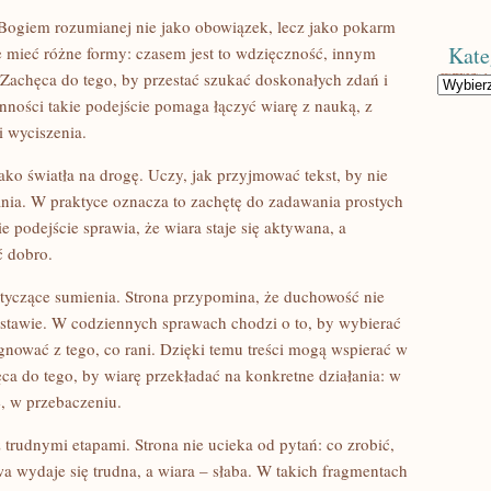
Bogiem rozumianej nie jako obowiązek, lecz jako pokarm
Kate
e mieć różne formy: czasem jest to wdzięczność, innym
 Zachęca do tego, by przestać szukać doskonałych zdań i
Kategorie
enności takie podejście pomaga łączyć wiarę z nauką, z
 wyciszenia.
ako światła na drogę. Uczy, jak przyjmować tekst, by nie
ania. W praktyce oznacza to zachętę do zadawania prostych
 podejście sprawia, że wiara staje się aktywana, a
ć dobro.
yczące sumienia. Strona przypomina, że duchowość nie
postawie. W codziennych sprawach chodzi o to, by wybierać
gnować z tego, co rani. Dzięki temu treści mogą wspierać w
ca do tego, by wiarę przekładać na konkretne działania: w
, w przebaczeniu.
 trudnymi etapami. Strona nie ucieka od pytań: co zrobić,
a wydaje się trudna, a wiara – słaba. W takich fragmentach