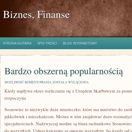
Biznes, Finanse
STRONA GŁÓWNA
SPIS TREŚCI
BLOG INTERNETOWY
Bardzo obszerną popularnością
BARDZO
MOŻLIWOŚĆ KOMENTOWANIA
ZOSTAŁA WYŁĄCZONA
OBSZERNĄ
Kiedy napływa okres rozliczania się z Urzędem Skarbowym za pomo
POPULARNOŚCIĄ
rozpoczyna
Sosnowiec to niezwykle duże miasteczko, które ma mnóstwo do zaofe
jakkolwiek i mieszkańcom. Można w nim znajdować dużo rozmaitych 
specjalnościach. Nadzwyczaj modne są biura rachunkowe Sosnowiec, j
do wszystkich. Usługi księgowe są owocne wszystkim, bo każdy od 