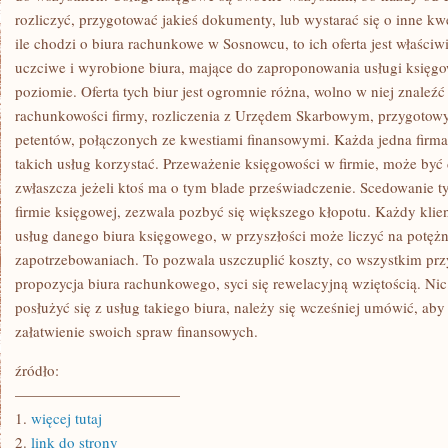
rozliczyć, przygotować jakieś dokumenty, lub wystarać się o inne kw
ile chodzi o biura rachunkowe w Sosnowcu, to ich oferta jest właściw
uczciwe i wyrobione biura, mające do zaproponowania usługi księg
poziomie. Oferta tych biur jest ogromnie różna, wolno w niej znaleź
rachunkowości firmy, rozliczenia z Urzędem Skarbowym, przygoto
petentów, połączonych ze kwestiami finansowymi. Każda jedna firma
takich usług korzystać. Przeważenie księgowości w firmie, może by
zwłaszcza jeżeli ktoś ma o tym blade przeświadczenie. Scedowanie t
firmie księgowej, zezwala pozbyć się większego kłopotu. Każdy klien
usług danego biura księgowego, w przyszłości może liczyć na potężn
zapotrzebowaniach. To pozwala uszczuplić koszty, co wszystkim pr
propozycja biura rachunkowego, syci się rewelacyjną wziętością. Ni
posłużyć się z usług takiego biura, należy się wcześniej umówić, aby
załatwienie swoich spraw finansowych.
źródło:
———————————
1.
więcej tutaj
2.
link do strony