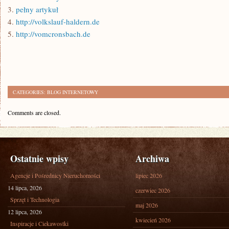
3.
pełny artykuł
4.
http://volkslauf-haldern.de
5.
http://vomcronsbach.de
CATEGORIES:
BLOG INTERNETOWY
Comments are closed.
Ostatnie wpisy
Archiwa
Agencje i Pośrednicy Nieruchomości
lipiec 2026
14 lipca, 2026
czerwiec 2026
Sprzęt i Technologia
maj 2026
12 lipca, 2026
kwiecień 2026
Inspiracje i Ciekawostki