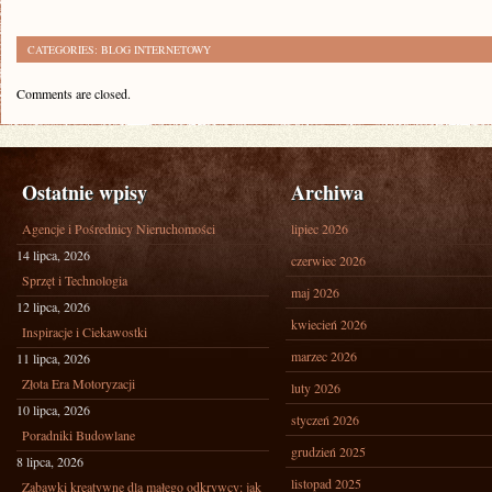
CATEGORIES:
BLOG INTERNETOWY
Comments are closed.
Ostatnie wpisy
Archiwa
Agencje i Pośrednicy Nieruchomości
lipiec 2026
14 lipca, 2026
czerwiec 2026
Sprzęt i Technologia
maj 2026
12 lipca, 2026
kwiecień 2026
Inspiracje i Ciekawostki
marzec 2026
11 lipca, 2026
Złota Era Motoryzacji
luty 2026
10 lipca, 2026
styczeń 2026
Poradniki Budowlane
grudzień 2025
8 lipca, 2026
listopad 2025
Zabawki kreatywne dla małego odkrywcy: jak