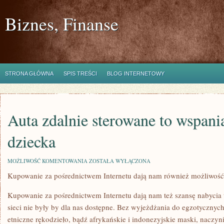
Biznes, Finanse
STRONA GŁÓWNA
SPIS TREŚCI
BLOG INTERNETOWY
Auta zdalnie sterowane to wspani
dziecka
AUTA
MOŻLIWOŚĆ KOMENTOWANIA
ZOSTAŁA WYŁĄCZONA
ZDALNIE
Kupowanie za pośrednictwem Internetu dają nam również możliwoś
STEROWANE
TO
WSPANIAŁA
Kupowanie za pośrednictwem Internetu dają nam też szansę nabycia 
ZABAWKA
DLA
sieci nie były by dla nas dostępne. Bez wyjeżdżania do egzotycznych
DZIECKA
etniczne rękodzieło, bądź afrykańskie i indonezyjskie maski, naczyni