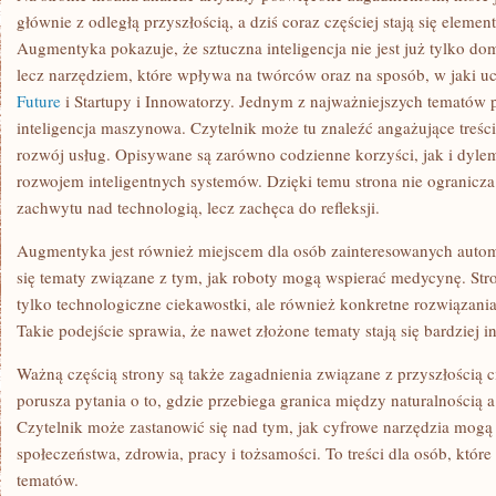
głównie z odległą przyszłością, a dziś coraz częściej stają się eleme
Augmentyka pokazuje, że sztuczna inteligencja nie jest już tylko dom
lecz narzędziem, które wpływa na twórców oraz na sposób, w jaki 
Future
i Startupy i Innowatorzy. Jednym z najważniejszych tematów p
inteligencja maszynowa. Czytelnik może tu znaleźć angażujące treści
rozwój usług. Opisywane są zarówno codzienne korzyści, jak i dylema
rozwojem inteligentnych systemów. Dzięki temu strona nie ogranicza
zachwytu nad technologią, lecz zachęca do refleksji.
Augmentyka jest również miejscem dla osób zainteresowanych autom
się tematy związane z tym, jak roboty mogą wspierać medycynę. Stro
tylko technologiczne ciekawostki, ale również konkretne rozwiązani
Takie podejście sprawia, że nawet złożone tematy stają się bardziej in
Ważną częścią strony są także zagadnienia związane z przyszłością 
porusza pytania o to, gdzie przebiega granica między naturalnością a
Czytelnik może zastanowić się nad tym, jak cyfrowe narzędzia mogą
społeczeństwa, zdrowia, pracy i tożsamości. To treści dla osób, któr
tematów.