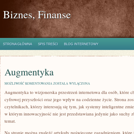
Biznes, Finanse
STRONA GŁÓWNA
SPIS TREŚCI
BLOG INTERNETOWY
Augmentyka
AUGMENTYKA
MOŻLIWOŚĆ KOMENTOWANIA
ZOSTAŁA WYŁĄCZONA
Augmentyka to wizjonerska przestrzeń internetowa dla osób, które ch
cyfrowej przyszłości oraz jego wpływ na codzienne życie. Strona zos
czytelnikach, którzy interesują się tym, jak systemy inteligentne zmi
w którym innowacyjność nie jest przedstawiana jedynie jako suchy z
temat.
Na stronie można znaleźć artykuły poświęcone zagadnieniom, które 