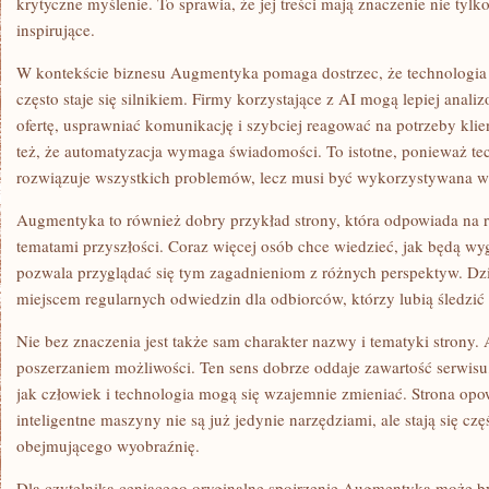
krytyczne myślenie. To sprawia, że jej treści mają znaczenie nie tylk
inspirujące.
W kontekście biznesu Augmentyka pomaga dostrzec, że technologia n
często staje się silnikiem. Firmy korzystające z AI mogą lepiej anal
ofertę, usprawniać komunikację i szybciej reagować na potrzeby kli
też, że automatyzacja wymaga świadomości. To istotne, ponieważ te
rozwiązuje wszystkich problemów, lecz musi być wykorzystywana 
Augmentyka to również dobry przykład strony, która odpowiada na r
tematami przyszłości. Coraz więcej osób chce wiedzieć, jak będą wy
pozwala przyglądać się tym zagadnieniom z różnych perspektyw. Dzi
miejscem regularnych odwiedzin dla odbiorców, którzy lubią śledzić 
Nie bez znaczenia jest także sam charakter nazwy i tematyki strony.
poszerzaniem możliwości. Ten sens dobrze oddaje zawartość serwisu,
jak człowiek i technologia mogą się wzajemnie zmieniać. Strona opo
inteligentne maszyny nie są już jedynie narzędziami, ale stają się c
obejmującego wyobraźnię.
Dla czytelnika ceniącego oryginalne spojrzenie Augmentyka może b