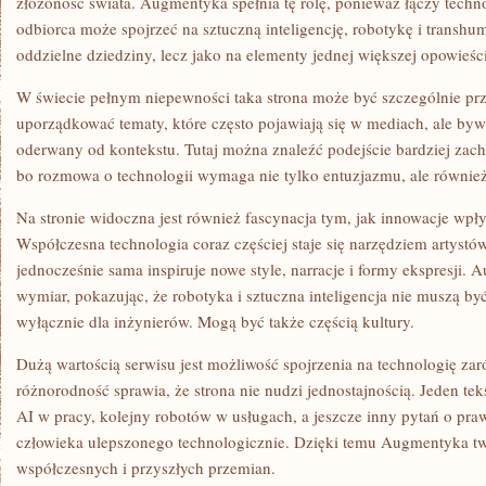
złożoność świata. Augmentyka spełnia tę rolę, ponieważ łączy techn
odbiorca może spojrzeć na sztuczną inteligencję, robotykę i transhu
oddzielne dziedziny, lecz jako na elementy jednej większej opowieśc
W świecie pełnym niepewności taka strona może być szczególnie 
uporządkować tematy, które często pojawiają się w mediach, ale by
oderwany od kontekstu. Tutaj można znaleźć podejście bardziej zachę
bo rozmowa o technologii wymaga nie tylko entuzjazmu, ale równie
Na stronie widoczna jest również fascynacja tym, jak innowacje wpł
Współczesna technologia coraz częściej staje się narzędziem artystów
jednocześnie sama inspiruje nowe style, narracje i formy ekspresji.
wymiar, pokazując, że robotyka i sztuczna inteligencja nie muszą 
wyłącznie dla inżynierów. Mogą być także częścią kultury.
Dużą wartością serwisu jest możliwość spojrzenia na technologię za
różnorodność sprawia, że strona nie nudzi jednostajnością. Jeden te
AI w pracy, kolejny robotów w usługach, a jeszcze inny pytań o pra
człowieka ulepszonego technologicznie. Dzięki temu Augmentyka 
współczesnych i przyszłych przemian.