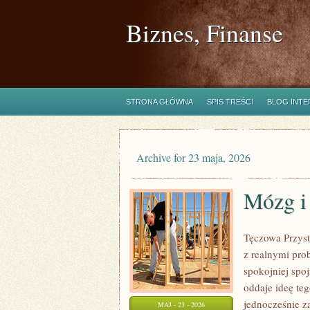
Biznes, Finanse
STRONA GŁÓWNA
SPIS TREŚCI
BLOG INT
Archive for 23 maja, 2026
Mózg i
Tęczowa Przyst
z realnymi pro
spokojniej spo
oddaje ideę te
jednocześnie z
MAJ - 23 - 2026