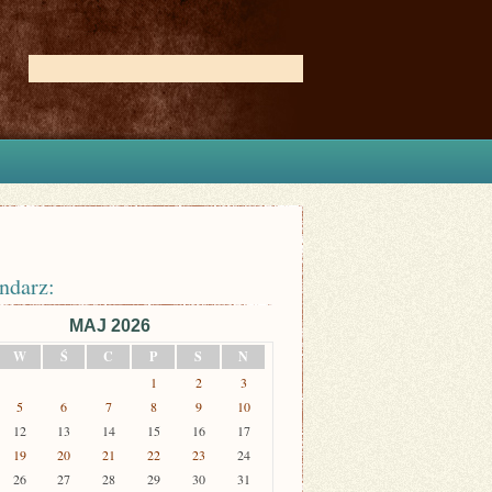
ndarz:
MAJ 2026
W
Ś
C
P
S
N
1
2
3
5
6
7
8
9
10
12
13
14
15
16
17
19
20
21
22
23
24
26
27
28
29
30
31