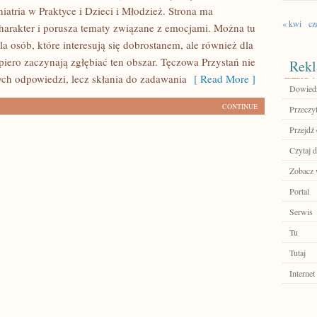
iatria w Praktyce i Dzieci i Młodzież. Strona ma
« kwi
cz
harakter i porusza tematy związane z emocjami. Można tu
dla osób, które interesują się dobrostanem, ale również dla
piero zaczynają zgłębiać ten obszar. Tęczowa Przystań nie
Rekl
ch odpowiedzi, lecz skłania do zadawania
[ Read More ]
Dowiedz 
CONTINUE
Przeczyt
Przejdź 
Czytaj d
Zobacz w
Portal
Serwis
Tu
Tutaj
Internet