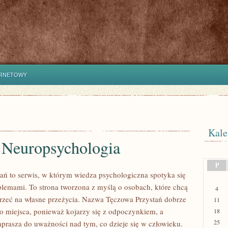
ERNETOWY
Kale
 Neuropsychologia
P
ań to serwis, w którym wiedza psychologiczna spotyka się
blemami. To strona tworzona z myślą o osobach, które chcą
4
jrzeć na własne przeżycia. Nazwa Tęczowa Przystań dobrze
11
go miejsca, ponieważ kojarzy się z odpoczynkiem, a
18
25
aprasza do uważności nad tym, co dzieje się w człowieku.