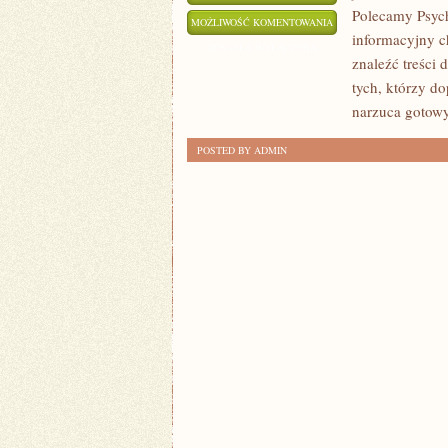
Polecamy Psych
MÓZG
MOŻLIWOŚĆ KOMENTOWANIA
informacyjny c
I
ZOSTAŁA WYŁĄCZONA
znaleźć treści 
NEUROPSYCHOLOGIA
tych, którzy do
narzuca gotowy
POSTED BY ADMIN