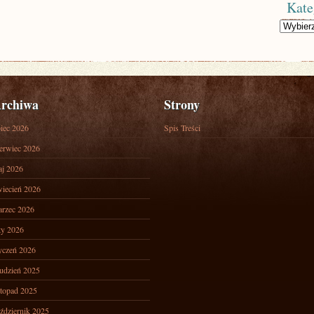
Kate
Kategorie
rchiwa
Strony
piec 2026
Spis Treści
erwiec 2026
j 2026
iecień 2026
rzec 2026
ty 2026
yczeń 2026
udzień 2025
stopad 2025
ździernik 2025