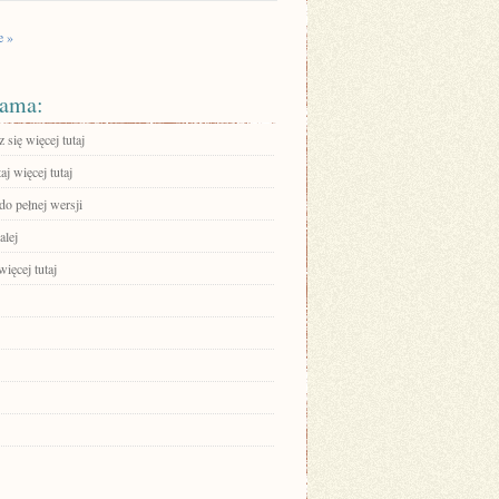
e »
ama:
się więcej tutaj
aj więcej tutaj
do pełnej wersji
alej
ięcej tutaj