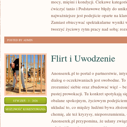
mocy, mięśni i kondycji. Ciekawe kategori
CHOROBY
ćwiczyć tanio i Podstawowe błędy do unikn
CYWILIZACYJNE
najważniejsze jest podejście oparte na kla
(OTYŁOŚĆ,
Zamiast obiecywać spektakularne wyniki w
CUKRZYCA,
tworzyć życiowy rytm pracy nad sobą: roz
NADCIŚNIENIE)
POSTED BY ADMIN
Flirt i Uwodzenie
Anonserek.pl to portal o partnerstwie, int
dialog o oczekiwaniach jest swobodne. To 
zrozumieć siebie oraz zbudować więź – bez
pustej prowokacji. Tu konkret spotykają się
obalane spokojnym, życiowym podejściem.
STYCZEŃ - 3 - 2026
układać to, co między ludźmi bywa złożone
FLIRT
MOŻLIWOŚĆ KOMENTOWANIA
chemię, ale też kryzysy, nieporozumienia,
I
ZOSTAŁA WYŁĄCZONA
Anonserek.pl przypomina, że udany związe
UWODZENIE