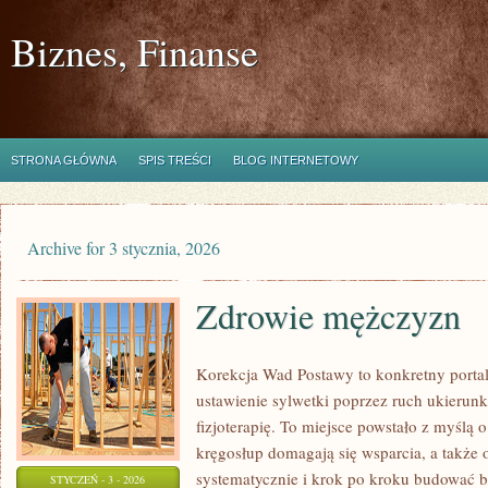
Biznes, Finanse
STRONA GŁÓWNA
SPIS TREŚCI
BLOG INTERNETOWY
Archive for 3 stycznia, 2026
Zdrowie mężczyzn
Korekcja Wad Postawy to konkretny portal
ustawienie sylwetki poprzez ruch ukierun
fizjoterapię. To miejsce powstało z myślą o
kręgosłup domagają się wsparcia, a także o
systematycznie i krok po kroku budować ba
STYCZEŃ - 3 - 2026