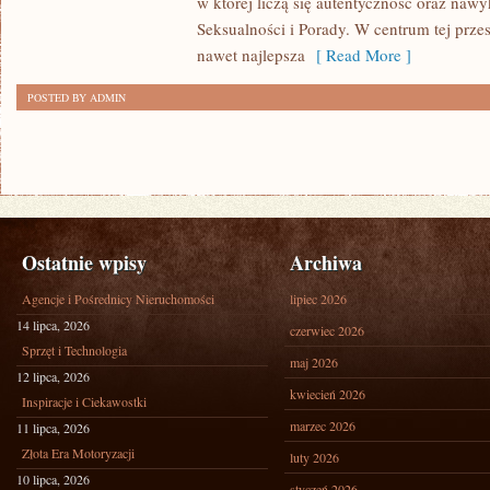
w której liczą się autentyczność oraz naw
Seksualności i Porady. W centrum tej przes
nawet najlepsza
[ Read More ]
POSTED BY ADMIN
Ostatnie wpisy
Archiwa
Agencje i Pośrednicy Nieruchomości
lipiec 2026
14 lipca, 2026
czerwiec 2026
Sprzęt i Technologia
maj 2026
12 lipca, 2026
kwiecień 2026
Inspiracje i Ciekawostki
marzec 2026
11 lipca, 2026
Złota Era Motoryzacji
luty 2026
10 lipca, 2026
styczeń 2026