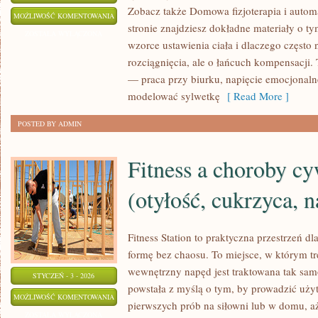
Zobacz także Domowa fizjoterapia i autom
ZDROWIE
MOŻLIWOŚĆ KOMENTOWANIA
stronie znajdziesz dokładne materiały o ty
MĘŻCZYZN
ZOSTAŁA WYŁĄCZONA
wzorce ustawienia ciała i dlaczego często 
rozciągnięcia, ale o łańcuch kompensacji
— praca przy biurku, napięcie emocjonaln
modelować sylwetkę
[ Read More ]
POSTED BY ADMIN
Fitness a choroby cy
(otyłość, cukrzyca, n
Fitness Station to praktyczna przestrzeń d
formę bez chaosu. To miejsce, w którym tre
wewnętrzny napęd jest traktowana tak samo
STYCZEŃ - 3 - 2026
powstała z myślą o tym, by prowadzić uży
FITNESS
MOŻLIWOŚĆ KOMENTOWANIA
pierwszych prób na siłowni lub w domu, 
A
ZOSTAŁA WYŁĄCZONA