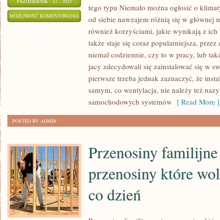
PAŹDZIERNIK - 12 - 2025
tego typu Niemało można ogłosić o klimatyz
PIĘKNY
MOŻLIWOŚĆ KOMENTOWANIA
od siebie nawzajem różnią się w głównej mi
OGRÓD
ZOSTAŁA WYŁĄCZONA
również korzyściami, jakie wynikają z ic
TO
także staje się coraz popularniejsza, przez
JEDNO
niemal codziennie, czy to w pracy, lub ta
ZE
jacy zdecydowali się zainstalować się w 
ŹRÓDEŁ
pierwsze trzeba jednak zaznaczyć, że instal
samym, co wentylacja, nie należy też na
GOSPODARSKIEJ
samochodowych systemów
[ Read More ]
DUMY.
CZY
POSTED BY ADMIN
MAŁY
CZY
Przenosiny familijne 
KOLOSALNY
przenosiny które wo
co dzień