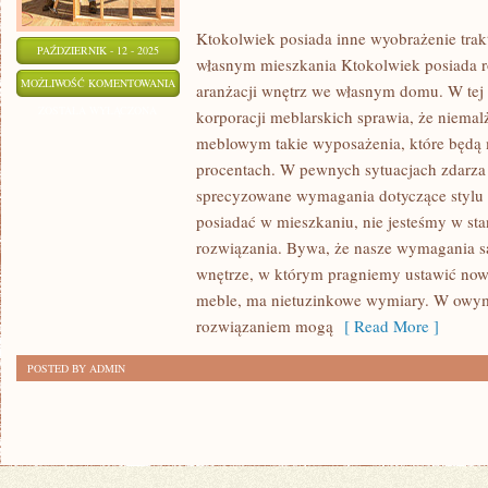
Ktokolwiek posiada inne wyobrażenie trak
PAŹDZIERNIK - 12 - 2025
własnym mieszkania Ktokolwiek posiada r
RZECZĄ
MOŻLIWOŚĆ KOMENTOWANIA
aranżacji wnętrz we własnym domu. W tej
OCZYWISTĄ
ZOSTAŁA WYŁĄCZONA
korporacji meblarskich sprawia, że niemal
JEST,
meblowym takie wyposażenia, które będą
ŻE
procentach. W pewnych sytuacjach zdarza
PRAKTYCZNIE
sprecyzowane wymagania dotyczące stylu m
KAŻDY
posiadać w mieszkaniu, nie jesteśmy w st
rozwiązania. Bywa, że nasze wymagania są
PRAGNĄŁBY
wnętrze, w którym pragniemy ustawić now
BYĆ
meble, ma nietuzinkowe wymiary. W owy
WŁAŚCICIELEM
rozwiązaniem mogą
[ Read More ]
POSTED BY ADMIN