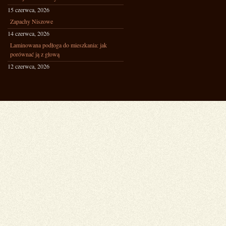
15 czerwca, 2026
Zapachy Niszowe
14 czerwca, 2026
Laminowana podłoga do mieszkania: jak
porównać ją z głową
12 czerwca, 2026