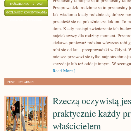
Przenosiny familijne są to przenosiny któ
PAŹDZIERNIK - 12 - 2025
Przeprowadzki rodzinne są to przenosiny j
PRZENOSINY
MOŻLIWOŚĆ KOMENTOWANIA
Jak wiadomo kiedy rodzinie się dobrze po
FAMILIJNE
ZOSTAŁA WYŁĄCZONA
przenieść się na pokaźniejsze lokum. To m
SĄ
dom. Kiedy nastąpi zwieńczenie ich budo
TO
najciekawszy dla rodziny moment. Przeprow
PRZENOSINY
ciekawe ponieważ rodzina wówczas robi ge
KTÓRE
robi się od lat – przeprowadzki w Gdyni. 
miejsce przewozi sie tylko najpotrzebniejsz
WOLNO
sprzedaje lub też oddaje innym. W szere
SPOTKAĆ
Read More ]
NA
CO
POSTED BY ADMIN
DZIEŃ
Rzeczą oczywistą jes
praktycznie każdy p
właścicielem