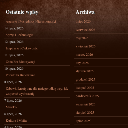
Ostatnie wpisy
Archiwa
Agencje i Pośrednicy Nieruchomości
lipiec 2026
14 lipca, 2026
czerwiec 2026
Sprzęt i Technologia
maj 2026
12 lipca, 2026
kwiecień 2026
Inspiracje i Ciekawostki
marzec 2026
11 lipca, 2026
Złota Era Motoryzacji
luty 2026
10 lipca, 2026
styczeń 2026
Poradniki Budowlane
grudzień 2025
8 lipca, 2026
listopad 2025
Zabawki kreatywne dla małego odkrywcy: jak
wspierać wyobraźnię
październik 2025
7 lipca, 2026
wrzesień 2025
Maroko
sierpień 2025
6 lipca, 2026
Kultura i Mafia
lipiec 2025
4 lipca, 2026