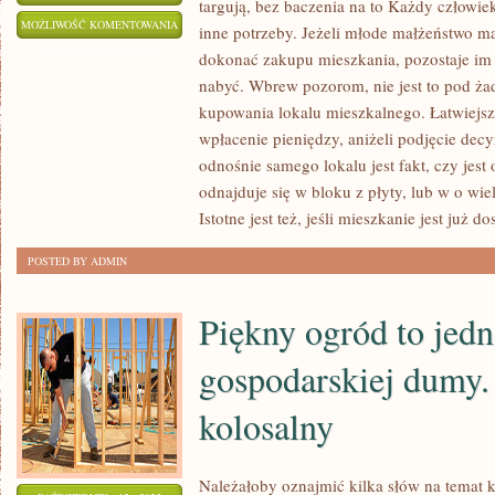
targują, bez baczenia na to Każdy człowiek
NATURALNIE
MOŻLIWOŚĆ KOMENTOWANIA
inne potrzeby. Jeżeli młode małżeństwo m
TO
ZOSTAŁA WYŁĄCZONA
dokonać zakupu mieszkania, pozostaje im 
JEST
nabyć. Wbrew pozorom, nie jest to pod ż
POWODEM
kupowania lokalu mieszkalnego. Łatwiejsz
ZAWYŻONYCH
wpłacenie pieniędzy, aniżeli podjęcie dec
CEN
odnośnie samego lokalu jest fakt, czy jest 
odnajduje się w bloku z płyty, lub w o wi
MIESZKAŃ.
Istotne jest też, jeśli mieszkanie jest już 
WSZYSCY
SIĘ
POSTED BY ADMIN
TARGUJĄ,
BEZ
Piękny ogród to jedn
WZGLĘDU
NA
gospodarskiej dumy.
TO
kolosalny
Należałoby oznajmić kilka słów na temat 