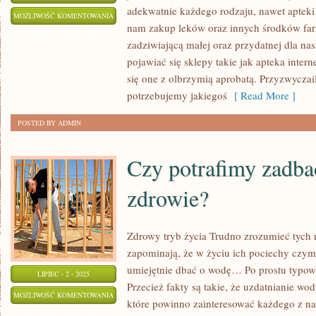
adekwatnie każdego rodzaju, nawet apteki 
PROBLEMY
MOŻLIWOŚĆ KOMENTOWANIA
nam zakup leków oraz innych środków far
SKÓRNE
ZOSTAŁA WYŁĄCZONA
zadziwiającą małej oraz przydatnej dla nas
KOBIET
pojawiać się sklepy takie jak apteka inter
się one z olbrzymią aprobatą. Przyzwyczail
potrzebujemy jakiegoś
[ Read More ]
POSTED BY ADMIN
Czy potrafimy zadba
zdrowie?
Zdrowy tryb życia Trudno zrozumieć tych 
zapominają, że w życiu ich pociechy czym
umiejętnie dbać o wodę… Po prostu typową
LIPIEC - 2 - 2025
Przecież fakty są takie, że uzdatnianie w
CZY
MOŻLIWOŚĆ KOMENTOWANIA
które powinno zainteresować każdego z nas
POTRAFIMY
ZOSTAŁA WYŁĄCZONA