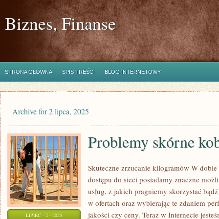
Biznes, Finanse
STRONA GŁÓWNA
SPIS TREŚCI
BLOG INTERNETOWY
Archive for 2 lipca, 2025
Problemy skórne kob
Skuteczne zrzucanie kilogramów W dobie 
dostępu do sieci posiadamy znaczne możl
usług, z jakich pragniemy skorzystać bądź 
w ofertach oraz wybierając te zdaniem per
jakości czy ceny. Teraz w Internecie jeste
LIPIEC - 2 - 2025