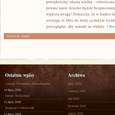
powiększymy własną wiedzę – odwrócona 
ZADBAĆ
pewnie nasze dziecko będzie bezpieczniej
O
większą uwagę! Zwłaszcza, że w bardzo du
WŁASNE
uważają, że filtry do wody są dużym wyda
ZDROWIE?
porozglądać, aby natrafić na wkłady
[ Rea
POSTED BY ADMIN
Ostatnie wpisy
Archiwa
Agencje i Pośrednicy Nieruchomości
lipiec 2026
14 lipca, 2026
czerwiec 2026
Sprzęt i Technologia
maj 2026
12 lipca, 2026
kwiecień 2026
Inspiracje i Ciekawostki
marzec 2026
11 lipca, 2026