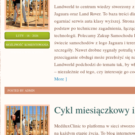
Landworld to centrum wiedzy stworzony 
Jaguara oraz Land Rover. To baza treści dl
ogarniać serwis auta klasy wyższej. Stron
podstaw po techniczne zagadnienia, łącząc
technologii. Polecamy Zakup Samochodu 
LUTY - 18 - 2026
świecie samochodów z logo Jaguara i tere
MOTORYZACJA
MOŻLIWOŚĆ KOMENTOWANIA
szczegóły. Nawet drobne sygnały potrafią
ZOSTAŁA WYŁĄCZONA
przeciąganie obsługi może przełożyć się n
Landworld podchodzi do tematu tak, by wł
– niezależnie od tego, czy interesuje go c
More ]
POSTED BY ADMIN
Cykl miesiączkowy i
MediluxClinic to platforma w sieci stworz
na każdym etapie życia. To blog internetow