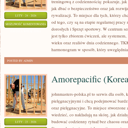
treningową z codziennością: pokazuje, ja
jak dbać o bezpieczeństwo oraz jak rozwi
rywalizacji. To miejsce dla tych, którzy ch
LUTY - 24 - 2026
od tego, czy są na etapie regularnej prac
PIŁKA
MOŻLIWOŚĆ KOMENTOWANIA
dorosłych i Sprzęt sportowy. W centrum ser
NOŻNA
ZOSTAŁA WYŁĄCZONA
jest tylko zbiorem ćwiczeń, ale systemem
wieku oraz realiów dnia codziennego. T
harmonogram w sposób, który uwzględnia
POSTED BY ADMIN
Amorepacific (Kore
johnmasters-polska.pl to serwis dla osób, k
pielęgnacyjnymi i chcą podejmować bardzi
oraz pielęgnacyjne. To miejsce stworzone z
wiedzieć, co nakładają na skórę, jak dział
budować codzienny rytuał bez chaosu or
LUTY - 23 - 2026