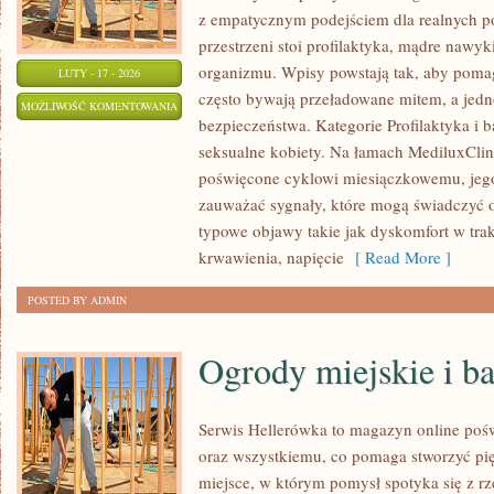
z empatycznym podejściem dla realnych po
przestrzeni stoi profilaktyka, mądre nawy
organizmu. Wpisy powstają tak, aby pomag
LUTY - 17 - 2026
często bywają przeładowane mitem, a jedn
CYKL
MOŻLIWOŚĆ KOMENTOWANIA
bezpieczeństwa. Kategorie Profilaktyka i 
MIESIĄCZKOWY
ZOSTAŁA WYŁĄCZONA
seksualne kobiety. Na łamach MediluxClini
I
poświęcone cyklowi miesiączkowemu, jego
ZABURZENIA
zauważać sygnały, które mogą świadczyć 
typowe objawy takie jak dyskomfort w trak
krwawienia, napięcie
[ Read More ]
POSTED BY ADMIN
Ogrody miejskie i b
Serwis Hellerówka to magazyn online po
oraz wszystkiemu, co pomaga stworzyć p
miejsce, w którym pomysł spotyka się z 