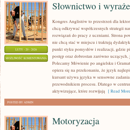
Słownictwo i wyraże
Kongres Anglistów to przestrzeń dla lekto
chcą odkrywać współczesnych strategii na
rozwiązań do pracy z uczniami. Strona pow
nie chcą stać w miejscu i traktują dydakty
punkt styku pomysłów i realizacji, gdzie p
LUTY - 20 - 2026
postęp oraz dobrostan zarówno uczących, 
SŁOWNICTWO
MOŻLIWOŚĆ KOMENTOWANIA
Polecamy Mówienie po angielsku i Gramaty
I
ZOSTAŁA WYŁĄCZONA
opiera się na przekonaniu, że język najlepi
WYRAŻENIA
kursant używa języka w sensowne zadania, 
przewodnikiem procesu. Dlatego w centru
aktywizujące, które rozwijają
[ Read More
POSTED BY ADMIN
Motoryzacja