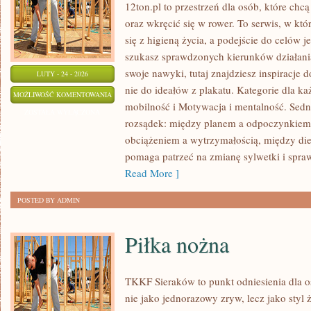
12ton.pl to przestrzeń dla osób, które ch
oraz wkręcić się w rower. To serwis, w kt
się z higieną życia, a podejście do celów j
szukasz sprawdzonych kierunków działani
swoje nawyki, tutaj znajdziesz inspiracje
LUTY - 24 - 2026
nie do ideałów z plakatu. Kategorie dla ka
YOGA
MOŻLIWOŚĆ KOMENTOWANIA
mobilność i Motywacja i mentalność. Sedn
I
ZOSTAŁA WYŁĄCZONA
rozsądek: między planem a odpoczynkiem
PILATES
obciążeniem a wytrzymałością, między die
pomaga patrzeć na zmianę sylwetki i spraw
Read More ]
POSTED BY ADMIN
Piłka nożna
TKKF Sieraków to punkt odniesienia dla os
nie jako jednorazowy zryw, lecz jako styl 