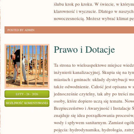
ślubu krok po kroku. W świecie, w którym d
INSPIRACJE
klarowność i wyczucie. Dlatego w naszych
I
nowoczesnością. Możesz wybrać klimat pe
POMYSŁY
POSTED BY ADMIN
Prawo i Dotacje
Ta strona to wieloaspektowe miejsce wied
inżynierii kanalizacyjnej. Skupia się na ty
miastach i gminach: układy dystrybucji wo
także odwodnienie. Całość jest opisana w 
jednocześnie czytelny, tak aby po treści m
LUTY - 26 - 2026
osoby, które dopiero uczą się tematu. Nowo
PRAWO
MOŻLIWOŚĆ KOMENTOWANIA
Bezpieczeństwo i Awaryjność i Instalacje 
I
ZOSTAŁA WYŁĄCZONA
znajduje się idea porządkowania procesów,
DOTACJE
wody i spływem sanitarnym. Zamiast ogóln
pojęcia: hydrodynamika, hydrologia, zat