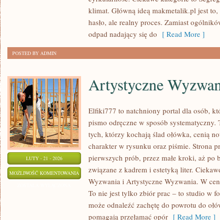
klimat. Główną ideą makmetalik.pl jest to, 
hasło, ale realny proces. Zamiast ogólnikó
odpad nadający się do
[ Read More ]
POSTED BY ADMIN
Artystyczne Wyzwan
Elfiki777 to natchniony portal dla osób, k
pismo odręczne w sposób systematyczny. T
tych, którzy kochają ślad ołówka, cenią n
charakter w rysunku oraz piśmie. Strona p
pierwszych prób, przez małe kroki, aż po
LUTY - 21 - 2026
związane z kadrem i estetyką liter. Ciekaw
ARTYSTYCZNE
MOŻLIWOŚĆ KOMENTOWANIA
Wyzwania i Artystyczne Wyzwania. W centr
WYZWANIA
ZOSTAŁA WYŁĄCZONA
To nie jest tylko zbiór prac – to studio w
może odnaleźć zachętę do powrotu do ołów
pomagają przełamać opór
[ Read More ]