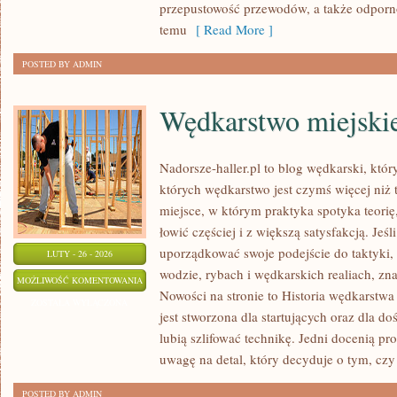
przepustowość przewodów, a także odporno
temu
[ Read More ]
POSTED BY ADMIN
Wędkarstwo miejski
Nadorsze-haller.pl to blog wędkarski, któr
których wędkarstwo jest czymś więcej ni
miejsce, w którym praktyka spotyka teori
łowić częściej i z większą satysfakcją. Je
uporządkować swoje podejście do taktyki, 
LUTY - 26 - 2026
wodzie, rybach i wędkarskich realiach, zna
WĘDKARSTWO
MOŻLIWOŚĆ KOMENTOWANIA
Nowości na stronie to Historia wędkarstw
MIEJSKIE
ZOSTAŁA WYŁĄCZONA
jest stworzona dla startujących oraz dla 
lubią szlifować technikę. Jedni docenią pr
uwagę na detal, który decyduje o tym, czy
POSTED BY ADMIN