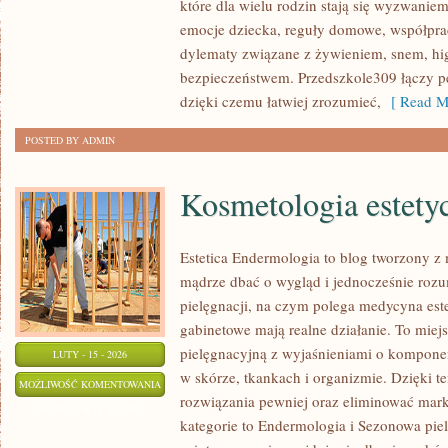
które dla wielu rodzin stają się wyzwanie
ZDROWIE
emocje dziecka, reguły domowe, współprac
DZIECKA
dylematy związane z żywieniem, snem, hi
bezpieczeństwem. Przedszkole309 łączy p
dzięki czemu łatwiej zrozumieć,
[ Read M
POSTED BY ADMIN
Kosmetologia estety
Estetica Endermologia to blog tworzony z 
mądrze dbać o wygląd i jednocześnie rozum
pielęgnacji, na czym polega medycyna este
gabinetowe mają realne działanie. To miej
pielęgnacyjną z wyjaśnieniami o kompone
LUTY - 15 - 2026
w skórze, tkankach i organizmie. Dzięki 
KOSMETOLOGIA
MOŻLIWOŚĆ KOMENTOWANIA
rozwiązania pewniej oraz eliminować mar
ESTETYCZNA
ZOSTAŁA WYŁĄCZONA
kategorie to Endermologia i Sezonowa pie