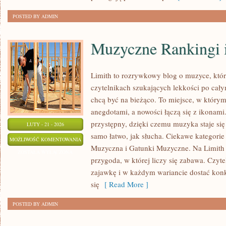
POSTED BY ADMIN
Muzyczne Rankingi i
Limith to rozrywkowy blog o muzyce, któr
czytelnikach szukających lekkości po całym
chcą być na bieżąco. To miejsce, w którym
anegdotami, a nowości łączą się z ikonami
przystępny, dzięki czemu muzyka staje się t
LUTY - 21 - 2026
samo łatwo, jak słucha. Ciekawe kategorie
MUZYCZNE
MOŻLIWOŚĆ KOMENTOWANIA
Muzyczna i Gatunki Muzyczne. Na Limith 
RANKINGI
ZOSTAŁA WYŁĄCZONA
przygoda, w której liczy się zabawa. Czyte
I
zajawkę i w każdym wariancie dostać konk
TOPLISTY
się
[ Read More ]
POSTED BY ADMIN