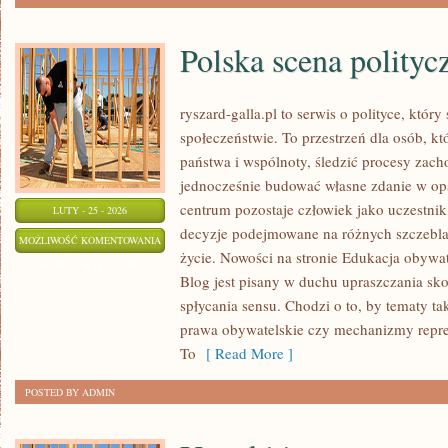
Polska scena polityc
ryszard-galla.pl to serwis o polityce, który
społeczeństwie. To przestrzeń dla osób, 
państwa i wspólnoty, śledzić procesy zac
jednocześnie budować własne zdanie w opa
centrum pozostaje człowiek jako uczestnik 
LUTY - 25 - 2026
decyzje podejmowane na różnych szczeblac
POLSKA
MOŻLIWOŚĆ KOMENTOWANIA
życie. Nowości na stronie Edukacja obywat
SCENA
ZOSTAŁA WYŁĄCZONA
Blog jest pisany w duchu upraszczania s
POLITYCZNA
spłycania sensu. Chodzi o to, by tematy ta
prawa obywatelskie czy mechanizmy repreze
To
[ Read More ]
POSTED BY ADMIN