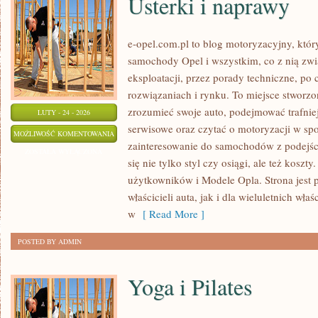
Usterki i naprawy
e-opel.com.pl to blog motoryzacyjny, któr
samochody Opel i wszystkim, co z nią zwi
eksploatacji, przez porady techniczne, po
rozwiązaniach i rynku. To miejsce stworzon
zrozumieć swoje auto, podejmować trafnie
LUTY - 24 - 2026
serwisowe oraz czytać o motoryzacji w sp
USTERKI
MOŻLIWOŚĆ KOMENTOWANIA
zainteresowanie do samochodów z podejści
I
ZOSTAŁA WYŁĄCZONA
się nie tylko styl czy osiągi, ale też koszt
NAPRAWY
użytkowników i Modele Opla. Strona jest 
właścicieli auta, jak i dla wieluletnich właś
w
[ Read More ]
POSTED BY ADMIN
Yoga i Pilates