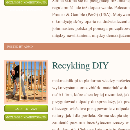
Strona skupia się na pielęgnacji rozumiane
AMOREPACIFIC
MOŻLIWOŚĆ KOMENTOWANIA
regularność, ale też dopasowanie. Polecam
(KOREA
ZOSTAŁA WYŁĄCZONA
Procter & Gamble (P&G) (USA). Motywem 
POŁUDNIOWA)
o kondycję skóry oparta na doświadczeniu,
johnmasters-polska.pl pomaga porządkować
między nawilżaniem, między demakijażem
POSTED BY ADMIN
Recykling DIY
makmetalik.pl to platforma wiedzy poświ
wykorzystania oraz zbiórki materiałów do 
osób i firm, które chcą lepiej rozumieć, jak
przygotować odpady do sprzedaży, jak prz
dlaczego właściwe postępowanie z odpada
LUTY - 23 - 2026
natury, jak i dla portfela. Strona skupia si
RECYKLING
MOŻLIWOŚĆ KOMENTOWANIA
zamienić pozornie bezużyteczne rzeczy w 
DIY
ZOSTAŁA WYŁĄCZONA
cyrkularność. Ciekawe kategorie to Segre