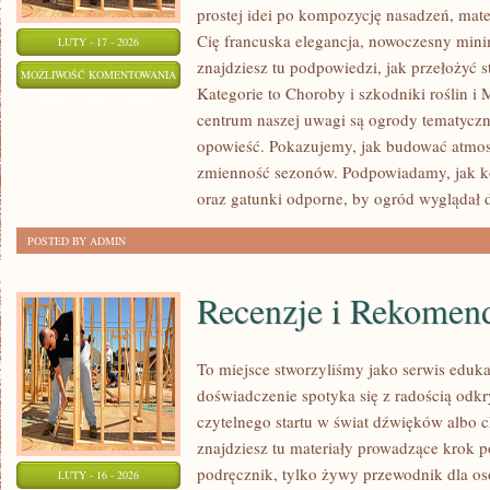
prostej idei po kompozycję nasadzeń, materi
Cię francuska elegancja, nowoczesny mini
LUTY - 17 - 2026
znajdziesz tu podpowiedzi, jak przełożyć 
OGRODY
MOŻLIWOŚĆ KOMENTOWANIA
Kategorie to Choroby i szkodniki roślin i
MIEJSKIE
ZOSTAŁA WYŁĄCZONA
centrum naszej uwagi są ogrody tematyczne
I
opowieść. Pokazujemy, jak budować atmosfe
BALKONY
zmienność sezonów. Podpowiadamy, jak 
oraz gatunki odporne, by ogród wyglądał 
POSTED BY ADMIN
Recenzje i Rekomen
To miejsce stworzyliśmy jako serwis eduk
doświadczenie spotyka się z radością odkr
czytelnego startu w świat dźwięków albo
znajdziesz tu materiały prowadzące krok p
podręcznik, tylko żywy przewodnik dla osó
LUTY - 16 - 2026