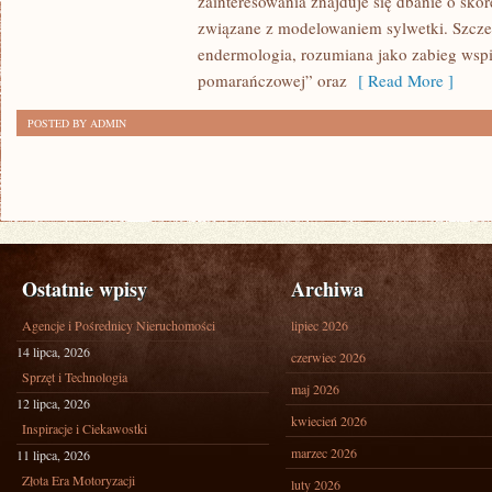
zainteresowania znajduje się dbanie o skórę
związane z modelowaniem sylwetki. Szcze
endermologia, rozumiana jako zabieg wspi
pomarańczowej” oraz
[ Read More ]
POSTED BY ADMIN
Ostatnie wpisy
Archiwa
Agencje i Pośrednicy Nieruchomości
lipiec 2026
14 lipca, 2026
czerwiec 2026
Sprzęt i Technologia
maj 2026
12 lipca, 2026
kwiecień 2026
Inspiracje i Ciekawostki
marzec 2026
11 lipca, 2026
Złota Era Motoryzacji
luty 2026