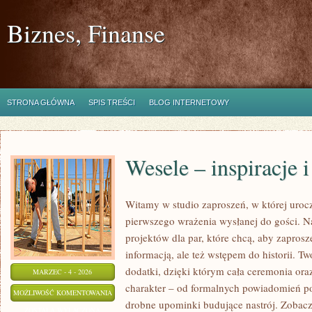
Biznes, Finanse
STRONA GŁÓWNA
SPIS TREŚCI
BLOG INTERNETOWY
Wesele – inspiracje 
Witamy w studio zaproszeń, w której urocz
pierwszego wrażenia wysłanej do gości. N
projektów dla par, które chcą, aby zaprosz
informacją, ale też wstępem do historii. T
dodatki, dzięki którym cała ceremonia ora
MARZEC - 4 - 2026
charakter – od formalnych powiadomień po
WESELE
MOŻLIWOŚĆ KOMENTOWANIA
drobne upominki budujące nastrój. Zobacz 
–
ZOSTAŁA WYŁĄCZONA