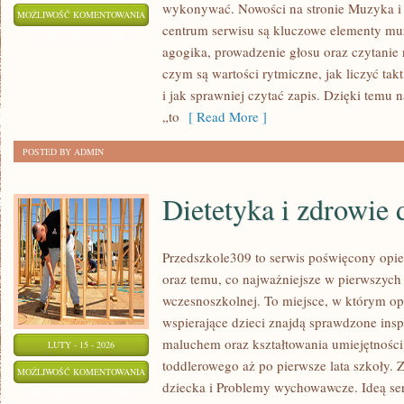
wykonywać. Nowości na stronie Muzyka i
RECENZJE
MOŻLIWOŚĆ KOMENTOWANIA
centrum serwisu są kluczowe elementy muz
I
ZOSTAŁA WYŁĄCZONA
agogika, prowadzenie głosu oraz czytanie
REKOMENDACJE
czym są wartości rytmiczne, jak liczyć tak
i jak sprawniej czytać zapis. Dzięki temu 
„to
[ Read More ]
POSTED BY ADMIN
Dietetyka i zdrowie 
Przedszkole309 to serwis poświęcony opi
oraz temu, co najważniejsze w pierwszych 
wczesnoszkolnej. To miejsce, w którym op
wspierające dzieci znajdą sprawdzone insp
maluchem oraz kształtowania umiejętnośc
LUTY - 15 - 2026
toddlerowego aż po pierwsze lata szkoły. 
DIETETYKA
MOŻLIWOŚĆ KOMENTOWANIA
dziecka i Problemy wychowawcze. Ideą ser
I
ZOSTAŁA WYŁĄCZONA