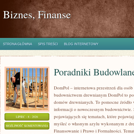
Biznes, Finanse
STRONA GŁÓWNA
SPIS TREŚCI
BLOG INTERNETOWY
Poradniki Budowlan
DomPol – internetowa przestrzeń dla osób
budownictwem drewnianym DomPol to por
domów drewnianych. To pomocne źródło wi
informacji o nowoczesnym budownictwie. St
pojawiających się tematach, które pojawiaj
LIPIEC - 8 - 2026
myśleć o własnym azylu wykonanym z dre
PORADNIKI
MOŻLIWOŚĆ KOMENTOWANIA
Finansowanie i Prawo i Formalności. Tem
BUDOWLANE
ZOSTAŁA WYŁĄCZONA