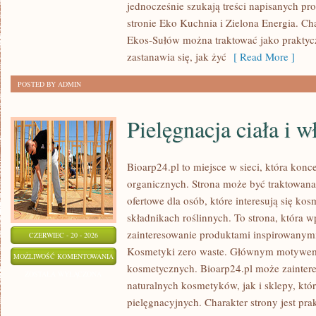
jednocześnie szukają treści napisanych p
stronie Eko Kuchnia i Zielona Energia. Cha
Ekos-Sułów można traktować jako praktyc
zastanawia się, jak żyć
[ Read More ]
POSTED BY ADMIN
Pielęgnacja ciała i 
Bioarp24.pl to miejsce w sieci, która kon
organicznych. Strona może być traktowan
ofertowe dla osób, które interesują się ko
składnikach roślinnych. To strona, która w
zainteresowanie produktami inspirowanym
CZERWIEC - 20 - 2026
Kosmetyki zero waste. Głównym motywem s
PIELĘGNACJA
MOŻLIWOŚĆ KOMENTOWANIA
kosmetycznych. Bioarp24.pl może zainte
CIAŁA
ZOSTAŁA WYŁĄCZONA
naturalnych kosmetyków, jak i sklepy, kt
I
pielęgnacyjnych. Charakter strony jest pra
WŁOSÓW