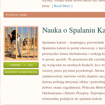
fryzury. Dzięki temu serwis może być odbi
które
[ Read More ]
POSTED BY ADMIN
Nauka o Spalaniu Ka
Spalarnia kalorii – inspirujący przewodnik
Spalarnia kalorii to portal stworzony z my
przemyśleć temat odchudzania i szukają k
w prosty sposób. To przestrzeń dla czyteln
się wyłącznie na modnych hasłach, lecz wo
CZERWIEC - 17 - 2026
szerzej: przez pryzmat psychologii. Stron
NAUKA
MOŻLIWOŚĆ KOMENTOWANIA
zainteresować zarówno osoby dopiero zaczy
O
ZOSTAŁA WYŁĄCZONA
dawna próbują utrzymać efekty i potrzebuj
SPALANIU
dobrze znane zagadnienia. Polecam Motyw
KALORII
Odchudzania i Zdrowe Przepisy. Największą
różnorodne podejście do spalania kalorii.
[