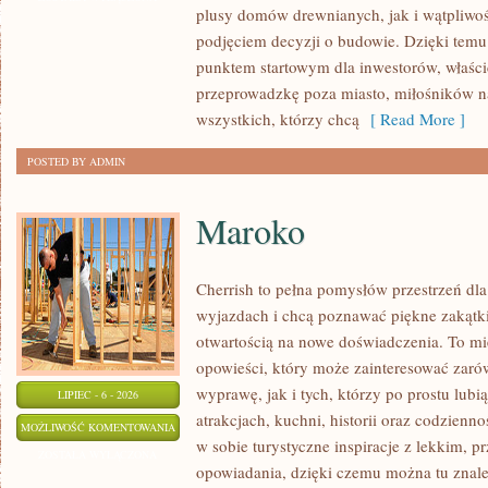
plusy domów drewnianych, jak i wątpliwoś
podjęciem decyzji o budowie. Dzięki te
punktem startowym dla inwestorów, właścic
przeprowadzkę poza miasto, miłośników n
wszystkich, którzy chcą
[ Read More ]
POSTED BY ADMIN
Maroko
Cherrish to pełna pomysłów przestrzeń dla
wyjazdach i chcą poznawać piękne zakątki
otwartością na nowe doświadczenia. To mi
opowieści, który może zainteresować zaró
wyprawę, jak i tych, którzy po prostu lubią
LIPIEC - 6 - 2026
atrakcjach, kuchni, historii oraz codzienn
MAROKO
MOŻLIWOŚĆ KOMENTOWANIA
w sobie turystyczne inspiracje z lekkim,
ZOSTAŁA WYŁĄCZONA
opowiadania, dzięki czemu można tu znal