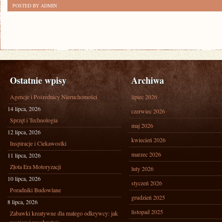
POSTED BY ADMIN
Ostatnie wpisy
Archiwa
Agencje i Pośrednicy Nieruchomości
lipiec 2026
14 lipca, 2026
czerwiec 2026
Sprzęt i Technologia
maj 2026
12 lipca, 2026
kwiecień 2026
Inspiracje i Ciekawostki
marzec 2026
11 lipca, 2026
Złota Era Motoryzacji
luty 2026
10 lipca, 2026
styczeń 2026
Poradniki Budowlane
grudzień 2025
8 lipca, 2026
listopad 2025
Zabawki kreatywne dla małego odkrywcy: jak