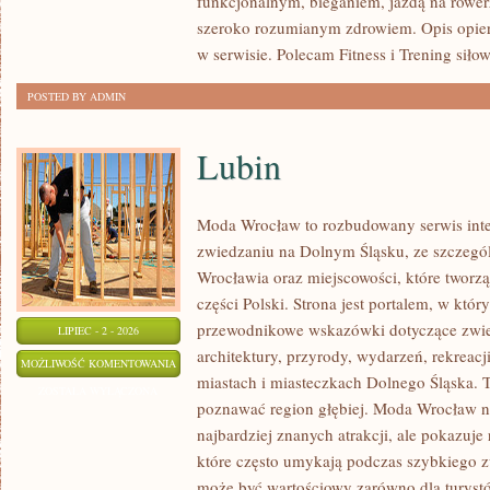
funkcjonalnym, bieganiem, jazdą na rowerz
szeroko rozumianym zdrowiem. Opis opier
w serwisie. Polecam Fitness i Trening siło
POSTED BY ADMIN
Lubin
Moda Wrocław to rozbudowany serwis int
zwiedzaniu na Dolnym Śląsku, ze szczeg
Wrocławia oraz miejscowości, które tworz
części Polski. Strona jest portalem, w kt
przewodnikowe wskazówki dotyczące zwiedz
LIPIEC - 2 - 2026
architektury, przyrody, wydarzeń, rekreac
LUBIN
MOŻLIWOŚĆ KOMENTOWANIA
miastach i miasteczkach Dolnego Śląska. To
ZOSTAŁA WYŁĄCZONA
poznawać region głębiej. Moda Wrocław ni
najbardziej znanych atrakcji, ale pokazuje
które często umykają podczas szybkiego z
może być wartościowy zarówno dla turys