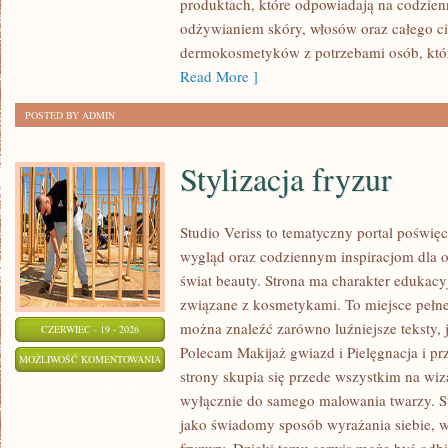
produktach, które odpowiadają na codzien
odżywianiem skóry, włosów oraz całego cia
dermokosmetyków z potrzebami osób, któ
Read More ]
POSTED BY ADMIN
Stylizacja fryzur
Studio Veriss to tematyczny portal pośw
wygląd oraz codziennym inspiracjom dla os
świat beauty. Strona ma charakter edukacy
związane z kosmetykami. To miejsce pełne
można znaleźć zarówno luźniejsze teksty, 
CZERWIEC - 19 - 2026
Polecam Makijaż gwiazd i Pielęgnacja i p
STYLIZACJA
MOŻLIWOŚĆ KOMENTOWANIA
strony skupia się przede wszystkim na wiza
FRYZUR
ZOSTAŁA WYŁĄCZONA
wyłącznie do samego malowania twarzy. St
jako świadomy sposób wyrażania siebie, 