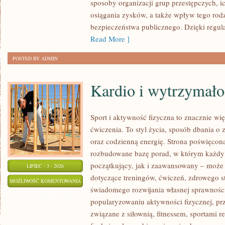
sposoby organizacji grup przestępczych, ic
osiągania zysków, a także wpływ tego rodz
bezpieczeństwa publicznego. Dzięki regu
Read More ]
POSTED BY ADMIN
Kardio i wytrzymało
Sport i aktywność fizyczna to znacznie wię
ćwiczenia. To styl życia, sposób dbania o
oraz codzienną energię. Strona poświęcona
rozbudowane bazę porad, w którym każdy
początkujący, jak i zaawansowany – może 
LIPIEC - 3 - 2026
dotyczące treningów, ćwiczeń, zdrowego st
KARDIO
MOŻLIWOŚĆ KOMENTOWANIA
świadomego rozwijania własnej sprawności
I
ZOSTAŁA WYŁĄCZONA
popularyzowaniu aktywności fizycznej, pr
WYTRZYMAŁOŚĆ
związane z siłownią, fitnessem, sportami r