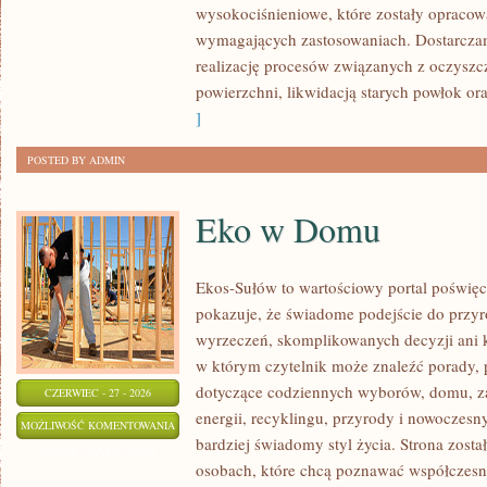
wysokociśnieniowe, które zostały opracow
wymagających zastosowaniach. Dostarczam
realizację procesów związanych z oczysz
powierzchni, likwidacją starych powłok o
]
POSTED BY ADMIN
Eko w Domu
Ekos-Sułów to wartościowy portal poświęco
pokazuje, że świadome podejście do przyr
wyrzeczeń, skomplikowanych decyzji ani 
w którym czytelnik może znaleźć porady, p
dotyczące codziennych wyborów, domu, z
CZERWIEC - 27 - 2026
energii, recyklingu, przyrody i nowoczes
EKO
MOŻLIWOŚĆ KOMENTOWANIA
bardziej świadomy styl życia. Strona zost
W
ZOSTAŁA WYŁĄCZONA
osobach, które chcą poznawać współczesn
DOMU