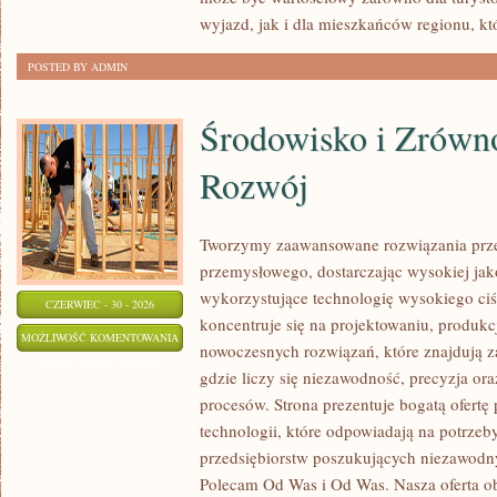
wyjazd, jak i dla mieszkańców regionu, kt
POSTED BY ADMIN
Środowisko i Zrów
Rozwój
Tworzymy zaawansowane rozwiązania prze
przemysłowego, dostarczając wysokiej jak
wykorzystujące technologię wysokiego ciś
CZERWIEC - 30 - 2026
koncentruje się na projektowaniu, produkc
ŚRODOWISKO
MOŻLIWOŚĆ KOMENTOWANIA
nowoczesnych rozwiązań, które znajdują z
I
ZOSTAŁA WYŁĄCZONA
gdzie liczy się niezawodność, precyzja 
ZRÓWNOWAŻONY
procesów. Strona prezentuje bogatą ofertę
ROZWÓJ
technologii, które odpowiadają na potrze
przedsiębiorstw poszukujących niezawodn
Polecam Od Was i Od Was. Nasza oferta o