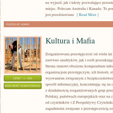
na wyjazd, jak i teksty pozwalające przen
miejsc. Polecam Australia i Kanada. To po
jest przedstawiane
[ Read More ]
POSTED BY ADMIN
Kultura i Mafia
Zorganizowana przestępczość od wielu lat
zarówno analityków, jak i osób poszukując
Strona stanowi obszerne kompendium info
organizacjom przestępczym, ich historii, s
wyzwaniom związanym z bezpieczeństwem.
LIPIEC - 4 - 2026
sposób informacyjny, koncentrując się na
KULTURA
MOŻLIWOŚĆ KOMENTOWANIA
z działalnością zorganizowanych grup prz
I
ZOSTAŁA WYŁĄCZONA
Polskiej, państwach europejskich oraz na 
MAFIA
od czytelników i Z Perspektywy Czytelnika
zagadnienia związane z przestępczością z