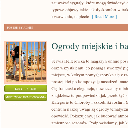
zauważać sygnały, które mogą świadczyć 
typowe objawy takie jak dyskomfort w trak
krwawienia, napięcie
[ Read More ]
POSTED BY ADMIN
Ogrody miejskie i b
Serwis Hellerówka to magazyn online po
oraz wszystkiemu, co pomaga stworzyć p
miejsce, w którym pomysł spotyka się z 
prostej idei po kompozycję nasadzeń, materi
Cię francuska elegancja, nowoczesny mini
LUTY - 17 - 2026
znajdziesz tu podpowiedzi, jak przełożyć 
OGRODY
MOŻLIWOŚĆ KOMENTOWANIA
Kategorie to Choroby i szkodniki roślin i
MIEJSKIE
ZOSTAŁA WYŁĄCZONA
centrum naszej uwagi są ogrody tematyczne
I
opowieść. Pokazujemy, jak budować atmosfe
BALKONY
zmienność sezonów. Podpowiadamy, jak 