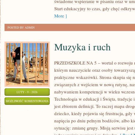
świadome wspieranie w pisaniu oraz w um
Start edukacyjny to czas, gdy chęć odkryw
More ]
POSTED BY ADMIN
Muzyka i ruch
PRZEDSZKOLE NA 5 – wortal o rozwoju na
którym nauczyciele oraz osoby towarzyszą
praktyczne wskazówki. Strona skupia się
związanych z wejściem w nową rutynę, nas
nabywaniem kompetencji w wieku wczesn
LUTY - 9 - 2026
Technologia w edukacji i Święta, tradycje 
MUZYKA
MOŻLIWOŚĆ KOMENTOWANIA
jest zbiorem definicji. To raczej mapa dro
I
ZOSTAŁA WYŁĄCZONA
dziecko, kiedy pojawia się frustracja, gd
RUCH
napięcia po dniu pełnym bodźców, albo ki
sytuację: zmianę grupy. Misją serwisu jest