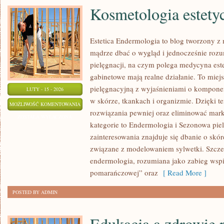
Kosmetologia estety
Estetica Endermologia to blog tworzony z 
mądrze dbać o wygląd i jednocześnie rozum
pielęgnacji, na czym polega medycyna este
gabinetowe mają realne działanie. To miej
pielęgnacyjną z wyjaśnieniami o kompone
LUTY - 15 - 2026
w skórze, tkankach i organizmie. Dzięki 
KOSMETOLOGIA
MOŻLIWOŚĆ KOMENTOWANIA
rozwiązania pewniej oraz eliminować mar
ESTETYCZNA
ZOSTAŁA WYŁĄCZONA
kategorie to Endermologia i Sezonowa pie
zainteresowania znajduje się dbanie o skórę
związane z modelowaniem sylwetki. Szcze
endermologia, rozumiana jako zabieg wspi
pomarańczowej” oraz
[ Read More ]
POSTED BY ADMIN
Edukacja a zdrowie 