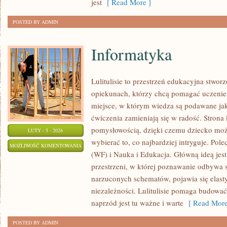
jest
[ Read More ]
POSTED BY ADMIN
Informatyka
Lulitulisie to przestrzeń edukacyjna stwor
opiekunach, którzy chcą pomagać uczenie 
miejsce, w którym wiedza są podawane ja
ćwiczenia zamieniają się w radość. Strona 
pomysłowością, dzięki czemu dziecko może
LUTY - 5 - 2026
wybierać to, co najbardziej intryguje. Po
INFORMATYKA
MOŻLIWOŚĆ KOMENTOWANIA
(WF) i Nauka i Edukacja. Główną ideą jest
ZOSTAŁA WYŁĄCZONA
przestrzeni, w której poznawanie odbywa 
narzuconych schematów, pojawia się elasty
niezależności. Lulitulisie pomaga budowa
naprzód jest tu ważne i warte
[ Read More
POSTED BY ADMIN