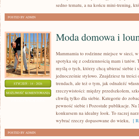
sedno tematu, a na końcu mini-trening, kt
POSTED BY ADMIN
Moda domowa i lou
Mammamia to rodzinne miejsce w sieci, w
spotyka się z codziennością mam i tatów. 
myślą o tych, którzy chcą ubierać siebie i
jednocześnie stylowo. Znajdziesz tu treści
trendach, ale też o tym, jak odnaleźć włas
STYCZEŃ - 14 - 2026
rzeczywistości: między przedszkolem, szko
MODA
MOŻLIWOŚĆ KOMENTOWANIA
chwilą tylko dla siebie. Kategorie do zoba
DOMOWA
ZOSTAŁA WYŁĄCZONA
pewność siebie i Pozostałe publikacje. N
I
konkursem na idealny look. To raczej narzę
LOUNGEWEAR
wybrać rzeczy dopasowane do wieku,
[ Re
POSTED BY ADMIN