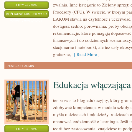
zwalnia. Inne kategorie to Zielony sprzęt:
LUTY - 6 - 2026
Procesory (CPU). W świecie, w którym par
TESTY
MOŻLIWOŚĆ KOMENTOWANIA
LAKOM stawia na czytelność i uczciwość.
WYDAJNOŚCI
ZOSTAŁA WYŁĄCZONA
dostajesz sedno: porównania, próby obcią
I
rekomendacje, które pomagają dopasować 
BENCHMARKI
finansowych i do codziennych scenarius
stacjonarne i notebooki, ale też cały ekosy
graficzne,
[ Read More ]
POSTED BY ADMIN
Edukacja włączająca
ten serwis to blog edukacyjny, który grom
zdobywać kompetencje w modelu szkoły on
myślą o dzieciach i młodzieży, rodzicach 
opanować codzienność e-learningu. Jeśli in
teorii bez zastosowania, znajdziesz tu po
LUTY - 6 - 2026