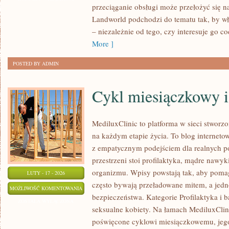
przeciąganie obsługi może przełożyć się n
Landworld podchodzi do tematu tak, by wł
– niezależnie od tego, czy interesuje go c
More ]
POSTED BY ADMIN
Cykl miesiączkowy i
MediluxClinic to platforma w sieci stworz
na każdym etapie życia. To blog internetow
z empatycznym podejściem dla realnych po
przestrzeni stoi profilaktyka, mądre nawy
organizmu. Wpisy powstają tak, aby pomag
LUTY - 17 - 2026
często bywają przeładowane mitem, a jedn
CYKL
MOŻLIWOŚĆ KOMENTOWANIA
bezpieczeństwa. Kategorie Profilaktyka i 
MIESIĄCZKOWY
ZOSTAŁA WYŁĄCZONA
seksualne kobiety. Na łamach MediluxClini
I
poświęcone cyklowi miesiączkowemu, jego
ZABURZENIA