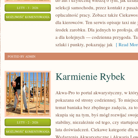
do aut i użyteczną wiedzą o tym, jak dzia
selekcji samochodu, przez kontakt z pasaż
LUTY - 3 - 2026
opłacalność pracy. Zobacz także Ciekawos
TUNING
MOŻLIWOŚĆ KOMENTOWANIA
dla kierowców. Ten serwis opisuje taxi nie
I
ZOSTAŁA WYŁĄCZONA
środek zarobku. Dla jednych to profesja, d
MODYFIKACJE
a dla kolejnych — codzienna przygoda. Ta
AUT
szlaki i punkty, pokazując jak
[ Read Mor
POSTED BY ADMIN
Karmienie Rybek
Akwa-Pro to portal akwarystyczny, w któr
pokazana od strony codziennej. To miejsce
temat baniaka bez zbędnego zadęcia, za to
skupia się na tym, byś mógł rozwijać swo
stabilny, niezależnie od tego, czy startuje
LUTY - 2 - 2026
lata doświadczeń. Ciekawe kategorie dla w
KARMIENIE
MOŻLIWOŚĆ KOMENTOWANIA
Wydarzenia Akwarystyczne i Akwaria Low