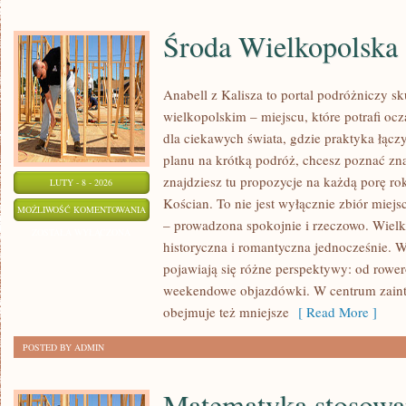
Środa Wielkopolska
Anabell z Kalisza to portal podróżniczy s
wielkopolskim – miejscu, które potrafi oc
dla ciekawych świata, gdzie praktyka łączy 
planu na krótką podróż, chcesz poznać zna
znajdziesz tu propozycje na każdą porę ro
LUTY - 8 - 2026
Kościan. To nie jest wyłącznie zbiór miej
ŚRODA
MOŻLIWOŚĆ KOMENTOWANIA
– prowadzona spokojnie i rzeczowo. Wielko
WIELKOPOLSKA
ZOSTAŁA WYŁĄCZONA
historyczna i romantyczna jednocześnie. Wł
pojawiają się różne perspektywy: od row
weekendowe objazdówki. W centrum zainter
obejmuje też mniejsze
[ Read More ]
POSTED BY ADMIN
Matematyka stosowa