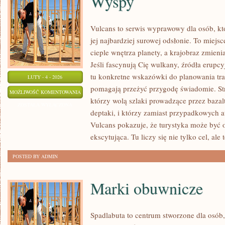
Wyspy
Vulcans to serwis wyprawowy dla osób, kt
jej najbardziej surowej odsłonie. To miejsce
cieple wnętrza planety, a krajobraz zmieni
Jeśli fascynują Cię wulkany, źródła erupc
tu konkretne wskazówki do planowania tras
LUTY - 4 - 2026
pomagają przeżyć przygodę świadomie. Str
WYSPY
MOŻLIWOŚĆ KOMENTOWANIA
którzy wolą szlaki prowadzące przez baza
ZOSTAŁA WYŁĄCZONA
deptaki, i którzy zamiast przypadkowych a
Vulcans pokazuje, że turystyka może być 
ekscytująca. Tu liczy się nie tylko cel, ale 
POSTED BY ADMIN
Marki obuwnicze
Spadlabuta to centrum stworzone dla osób,