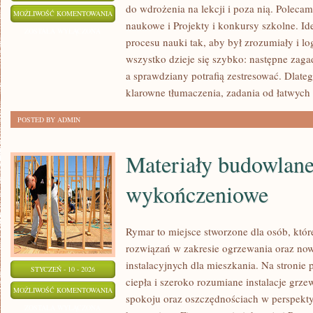
do wdrożenia na lekcji i poza nią. Poleca
WYCHOWANIE
MOŻLIWOŚĆ KOMENTOWANIA
naukowe i Projekty i konkursy szkolne. Ide
FIZYCZNE
ZOSTAŁA WYŁĄCZONA
procesu nauki tak, aby był zrozumiały i 
(WF)
wszystko dzieje się szybko: następne zagad
a sprawdziany potrafią zestresować. Dlateg
klarowne tłumaczenia, zadania od łatwych 
POSTED BY ADMIN
Materiały budowlane
wykończeniowe
Rymar to miejsce stworzone dla osób, któ
rozwiązań w zakresie ogrzewania oraz n
instalacyjnych dla mieszkania. Na stronie
STYCZEŃ - 10 - 2026
ciepła i szeroko rozumiane instalacje grze
MATERIAŁY
MOŻLIWOŚĆ KOMENTOWANIA
spokoju oraz oszczędnościach w perspekty
BUDOWLANE
ZOSTAŁA WYŁĄCZONA