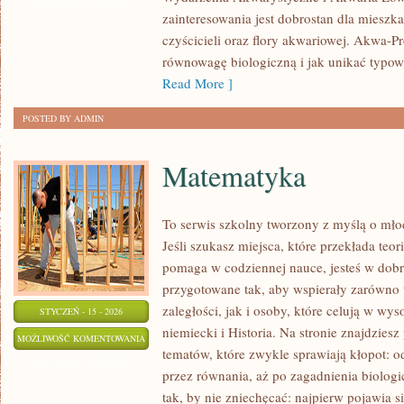
RYBEK
ZOSTAŁA WYŁĄCZONA
zainteresowania jest dobrostan dla miesz
czyścicieli oraz flory akwariowej. Akwa-P
równowagę biologiczną i jak unikać typow
Read More ]
POSTED BY ADMIN
Matematyka
To serwis szkolny tworzony z myślą o młod
Jeśli szukasz miejsca, które przekłada teor
pomaga w codziennej nauce, jesteś w dobr
przygotowane tak, aby wspierały zarówno 
zaległości, jak i osoby, które celują w wy
STYCZEŃ - 15 - 2026
niemiecki i Historia. Na stronie znajdzies
MATEMATYKA
MOŻLIWOŚĆ KOMENTOWANIA
tematów, które zwykle sprawiają kłopot: od
ZOSTAŁA WYŁĄCZONA
przez równania, aż po zagadnienia biologi
tak, by nie zniechęcać: najpierw pojawia 