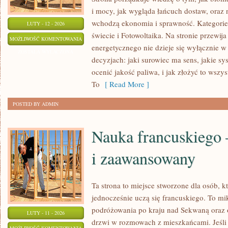
i mocy, jak wygląda łańcuch dostaw, oraz
wchodzą ekonomia i sprawność. Kategorie
LUTY - 12 - 2026
świecie i Fotowoltaika. Na stronie przewij
ENERGIA
MOŻLIWOŚĆ KOMENTOWANIA
energetycznego nie dzieje się wyłącznie w
FUZYJNA
ZOSTAŁA WYŁĄCZONA
decyzjach: jaki surowiec ma sens, jakie sy
ocenić jakość paliwa, i jak złożyć to wszy
To
[ Read More ]
POSTED BY ADMIN
Nauka francuskiego 
i zaawansowany
Ta strona to miejsce stworzone dla osób, k
jednocześnie uczą się francuskiego. To m
podróżowania po kraju nad Sekwaną oraz o
LUTY - 11 - 2026
drzwi w rozmowach z mieszkańcami. Jeśli
NAUKA