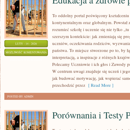
To oddolny portal poświęcony kształceniu
kontynentalnym oraz globalnym. Powstał z
rozumieć szkołę i uczenie się nie tylko „tu
szerszym kontekście: jak zmieniają się pr
uczniów, oczekiwania rodziców, wyzwania 
LUTY - 14 - 2026
państwa. To miejsce stworzone po to, by ł
EDUKACJA
MOŻLIWOŚĆ KOMENTOWANIA
interpretacją, a inspiracje z różnych krajó
A
ZOSTAŁA WYŁĄCZONA
Polecamy Uczniowie i ich głos i Zawody p
ZDROWIE
W centrum uwagi znajduje się uczeń i jeg
PSYCHICZNE
jak budować motywację, jak wspierać samo
przechodzić przez
[ Read More ]
POSTED BY ADMIN
Porównania i Testy 