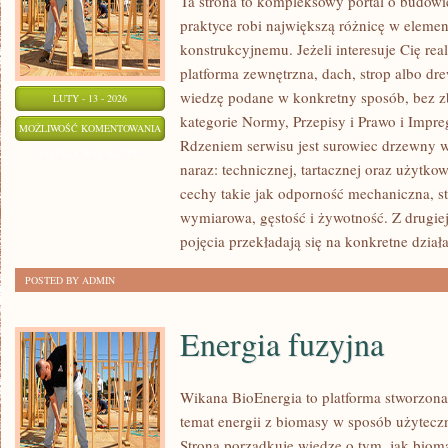
Ta strona to kompleksowy portal o budow
praktyce robi największą różnicę w eleme
konstrukcyjnemu. Jeżeli interesuje Cię real
platforma zewnętrzna, dach, strop albo dre
wiedzę podane w konkretny sposób, bez zb
LUTY - 13 - 2026
kategorie Normy, Przepisy i Prawo i Impr
PORÓWNANIA
MOŻLIWOŚĆ KOMENTOWANIA
Rdzeniem serwisu jest surowiec drzewny w
I
ZOSTAŁA WYŁĄCZONA
naraz: technicznej, tartacznej oraz użytk
TESTY
cechy takie jak odporność mechaniczna, st
PRODUKTÓW
wymiarowa, gęstość i żywotność. Z drugiej 
pojęcia przekładają się na konkretne dział
POSTED BY ADMIN
Energia fuzyjna
Wikana BioEnergia to platforma stworzona
temat energii z biomasy w sposób użyteczn
Strona porządkuje wiedzę o tym, jak bioma