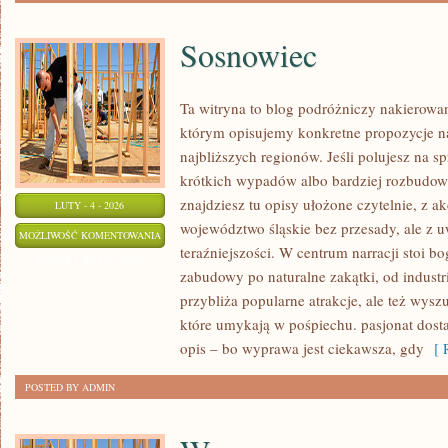
Sosnowiec
Ta witryna to blog podróżniczy nakierowan
którym opisujemy konkretne propozycje n
najbliższych regionów. Jeśli polujesz na
krótkich wypadów albo bardziej rozbudow
znajdziesz tu opisy ułożone czytelnie, z a
LUTY - 4 - 2026
województwo śląskie bez przesady, ale z u
SOSNOWIEC
MOŻLIWOŚĆ KOMENTOWANIA
teraźniejszości. W centrum narracji stoi b
ZOSTAŁA WYŁĄCZONA
zabudowy po naturalne zakątki, od industr
przybliża popularne atrakcje, ale też wys
które umykają w pośpiechu. pasjonat dostaj
opis – bo wyprawa jest ciekawsza, gdy
[ R
POSTED BY ADMIN