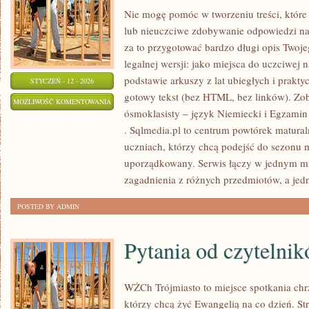
Nie mogę pomóc w tworzeniu treści, które 
lub nieuczciwe zdobywanie odpowiedzi na
za to przygotować bardzo długi opis Twoje
legalnej wersji: jako miejsca do uczciwej 
podstawie arkuszy z lat ubiegłych i prakt
STYCZEŃ - 12 - 2026
gotowy tekst (bez HTML, bez linków). Zo
MATURA
MOŻLIWOŚĆ KOMENTOWANIA
ósmoklasisty – język Niemiecki i Egzamin
–
ZOSTAŁA WYŁĄCZONA
. Sqlmedia.pl to centrum powtórek matura
JĘZYK
uczniach, którzy chcą podejść do sezonu
POLSKI
uporządkowany. Serwis łączy w jednym mi
zagadnienia z różnych przedmiotów, a jed
POSTED BY ADMIN
Pytania od czytelni
WŻCh Trójmiasto to miejsce spotkania chrz
którzy chcą żyć Ewangelią na co dzień. St