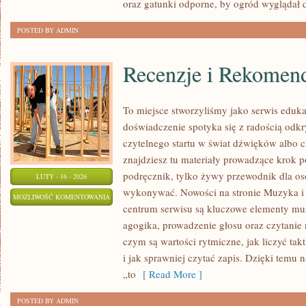
oraz gatunki odporne, by ogród wyglądał 
POSTED BY ADMIN
Recenzje i Rekomen
To miejsce stworzyliśmy jako serwis eduk
doświadczenie spotyka się z radością odkr
czytelnego startu w świat dźwięków albo
znajdziesz tu materiały prowadzące krok p
podręcznik, tylko żywy przewodnik dla osó
LUTY - 16 - 2026
wykonywać. Nowości na stronie Muzyka i
RECENZJE
MOŻLIWOŚĆ KOMENTOWANIA
centrum serwisu są kluczowe elementy muz
I
ZOSTAŁA WYŁĄCZONA
agogika, prowadzenie głosu oraz czytanie
REKOMENDACJE
czym są wartości rytmiczne, jak liczyć tak
i jak sprawniej czytać zapis. Dzięki temu 
„to
[ Read More ]
POSTED BY ADMIN