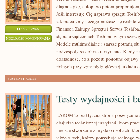
diagnostykę, a dopiero potem proponujemy
Jeśli interesuje Cię naprawa sprzętu Toshi
jak pracujemy i czego możesz się realnie
Finanse i Zakupy Sprzętu i Serwis Toshiba
LUTY - 7 - 2026
się na urządzeniach Toshiba, w tym szczegól
GRY
MOŻLIWOŚĆ KOMENTOWANIA
Modele multimedialne i starsze potrafią słu
W
ZOSTAŁA WYŁĄCZONA
podzespoły są dobrze utrzymane. Kiedy poj
CHMURZE
dokładność, bo z pozoru podobne objawy
I
różnych przyczyn: płyty głównej, układu c
STREAMING
POSTED BY ADMIN
Testy wydajności i 
LAKOM to praktyczna strona poświęcona 
obsłudze technicznej urządzeń, które pra
miejsce stworzone z myślą o osobach, któ
także o tych, którzy potrzebują realnego 