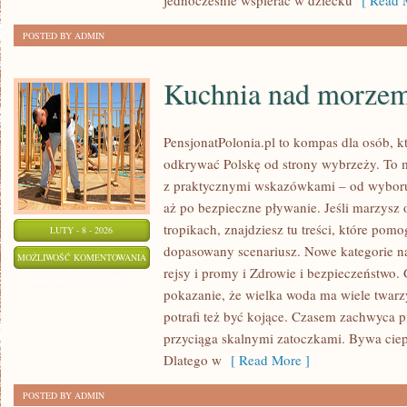
jednocześnie wspierać w dziecku
[ Read M
POSTED BY ADMIN
Kuchnia nad morze
PensjonatPolonia.pl to kompas dla osób, k
odkrywać Polskę od strony wybrzeży. To mi
z praktycznymi wskazówkami – od wyboru
aż po bezpieczne pływanie. Jeśli marzysz
tropikach, znajdziesz tu treści, które po
LUTY - 8 - 2026
dopasowany scenariusz. Nowe kategorie na 
KUCHNIA
MOŻLIWOŚĆ KOMENTOWANIA
rejsy i promy i Zdrowie i bezpieczeństwo. 
NAD
ZOSTAŁA WYŁĄCZONA
pokazanie, że wielka woda ma wiele twarz
MORZEM
potrafi też być kojące. Czasem zachwyca p
przyciąga skalnymi zatoczkami. Bywa ciep
Dlatego w
[ Read More ]
POSTED BY ADMIN