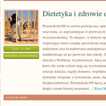
Dietetyka i zdrowie 
Przedszkole309 to serwis poświęcony opi
oraz temu, co najważniejsze w pierwszych 
wczesnoszkolnej. To miejsce, w którym op
wspierające dzieci znajdą sprawdzone insp
maluchem oraz kształtowania umiejętnośc
LUTY - 15 - 2026
toddlerowego aż po pierwsze lata szkoły. 
DIETETYKA
MOŻLIWOŚĆ KOMENTOWANIA
dziecka i Problemy wychowawcze. Ideą ser
I
ZOSTAŁA WYŁĄCZONA
które dla wielu rodzin stają się wyzwanie
ZDROWIE
emocje dziecka, reguły domowe, współprac
DZIECKA
dylematy związane z żywieniem, snem, hi
bezpieczeństwem. Przedszkole309 łączy p
dzięki czemu łatwiej zrozumieć,
[ Read M
POSTED BY ADMIN