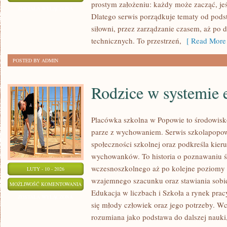
prostym założeniu: każdy może zacząć, jeś
I
ZOSTAŁA WYŁĄCZONA
Dlatego serwis porządkuje tematy od pods
SEN
siłowni, przez zarządzanie czasem, aż po d
technicznych. To przestrzeń,
[ Read More 
POSTED BY ADMIN
Rodzice w systemie 
Placówka szkolna w Popowie to środowisk
parze z wychowaniem. Serwis szkolapopow
społeczności szkolnej oraz podkreśla kie
wychowanków. To historia o poznawaniu ś
wczesnoszkolnego aż po kolejne poziomy
LUTY - 10 - 2026
wzajemnego szacunku oraz stawiania sobie
RODZICE
MOŻLIWOŚĆ KOMENTOWANIA
Edukacja w liczbach i Szkoła a rynek prac
W
ZOSTAŁA WYŁĄCZONA
się młody człowiek oraz jego potrzeby. Wc
SYSTEMIE
rozumiana jako podstawa do dalszej nauki, 
EDUKACJI