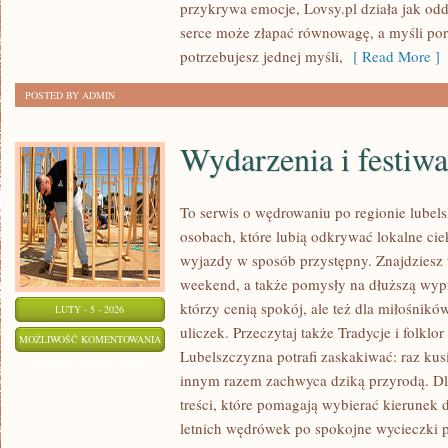
przykrywa emocje, Lovsy.pl działa jak odd
I
serce może złapać równowagę, a myśli por
CEL
potrzebujesz jednej myśli,
[ Read More ]
ŻYCIA
POSTED BY ADMIN
Wydarzenia i festiwa
To serwis o wędrowaniu po regionie lubel
osobach, które lubią odkrywać lokalne cie
wyjazdy w sposób przystępny. Znajdziesz t
weekend, a także pomysły na dłuższą wypr
którzy cenią spokój, ale też dla miłośnikó
LUTY - 5 - 2026
uliczek. Przeczytaj także Tradycje i folklor
WYDARZENIA
MOŻLIWOŚĆ KOMENTOWANIA
Lubelszczyzna potrafi zaskakiwać: raz ku
I
ZOSTAŁA WYŁĄCZONA
innym razem zachwyca dziką przyrodą. Dla
FESTIWALE
treści, które pomagają wybierać kierunek d
letnich wędrówek po spokojne wycieczki