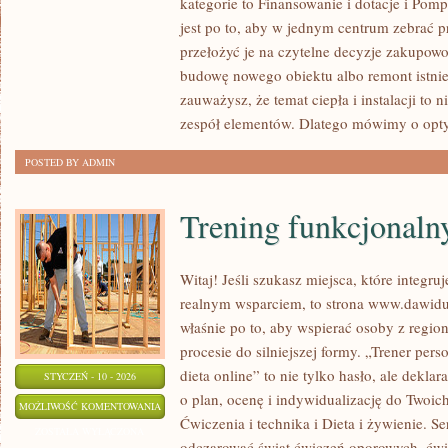
kategorie to Finansowanie i dotacje i Pomp
I
jest po to, aby w jednym centrum zebrać 
WYKOŃCZENIOWE
przełożyć je na czytelne decyzje zakupowo
budowę nowego obiektu albo remont istniej
zauważysz, że temat ciepła i instalacji to n
zespół elementów. Dlatego mówimy o opty
POSTED BY ADMIN
Trening funkcjonaln
Witaj! Jeśli szukasz miejsca, które integruj
realnym wsparciem, to strona www.dawidul
właśnie po to, aby wspierać osoby z region
procesie do silniejszej formy. „Trener pers
dieta online” to nie tylko hasło, ale dekla
STYCZEŃ - 10 - 2026
o plan, ocenę i indywidualizację do Twoic
TRENING
MOŻLIWOŚĆ KOMENTOWANIA
Ćwiczenia i technika i Dieta i żywienie. Se
FUNKCJONALNY
ZOSTAŁA WYŁĄCZONA
odczarować świat ćwiczeń oporowych, ćw