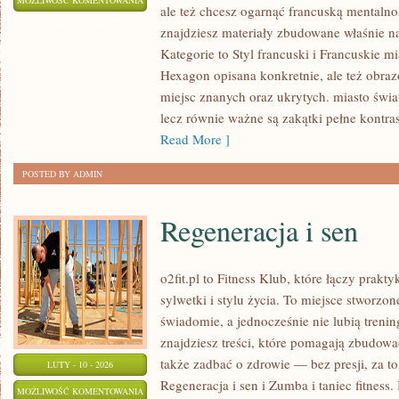
MOŻLIWOŚĆ KOMENTOWANIA
ale też chcesz ogarnąć francuską mentalno
FRANCUSKIEGO
ZOSTAŁA WYŁĄCZONA
znajdziesz materiały zbudowane właśnie 
–
Kategorie to Styl francuski i Francuskie mi
POZIOM
Hexagon opisana konkretnie, ale też obrazo
ŚREDNI
miejsc znanych oraz ukrytych. miasto świa
I
lecz równie ważne są zakątki pełne kontra
ZAAWANSOWANY
Read More ]
POSTED BY ADMIN
Regeneracja i sen
o2fit.pl to Fitness Klub, które łączy prak
sylwetki i stylu życia. To miejsce stworzon
świadomie, a jednocześnie nie lubią trenin
znajdziesz treści, które pomagają zbudowa
także zadbać o zdrowie — bez presji, za t
LUTY - 10 - 2026
Regeneracja i sen i Zumba i taniec fitness. 
REGENERACJA
MOŻLIWOŚĆ KOMENTOWANIA