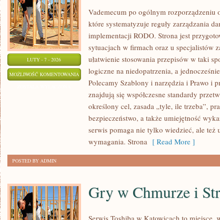
Vademecum po ogólnym rozporządzeniu o 
które systematyzuje reguły zarządzania 
implementacji RODO. Strona jest przygoto
sytuacjach w firmach oraz u specjalistów z
ułatwienie stosowania przepisów w taki s
LUTY - 7 - 2026
logiczne na niedopatrzenia, a jednocześni
KARY
MOŻLIWOŚĆ KOMENTOWANIA
Polecamy Szablony i narzędzia i Prawo i p
I
ZOSTAŁA WYŁĄCZONA
znajdują się współczesne standardy przetw
NARUSZENIA
określony cel, zasada „tyle, ile trzeba”, pr
bezpieczeństwo, a także umiejętność wyka
serwis pomaga nie tylko wiedzieć, ale te
wymagania. Strona
[ Read More ]
POSTED BY ADMIN
Gry w Chmurze i St
Serwis Toshiba w Katowicach to miejsce, 