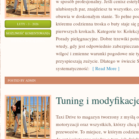
w sposób profesjonalny. Jeśli cenisz estety
ulubionych par, znajdziesz tu wszystko, co
obuwia w doskonałym stanie. To pełne pod
któremu codzienna troska o buty staje się 
LUTY - 3 - 2026
pierwszych krokach. Kategorie to: Kolekcj
MARKI
MOŻLIWOŚĆ KOMENTOWANIA
Porady pielęgnacyjne. Dobre trzewiki potraf
OBUWNICZE
ZOSTAŁA WYŁĄCZONA
wtedy, gdy jest odpowiednio zabezpieczane
wilgoć i zmienne warunki pogodowe nie ty
przyspieszają zużycie. Dlatego w świecie S
systematyczność:
[ Read More ]
POSTED BY ADMIN
Tuning i modyfikacje
Taxi Drive to magazyn tworzony z myślą o 
motoryzacji oraz wszystkich, którzy chcą l
przewozów. To miejsce, w którym codzien