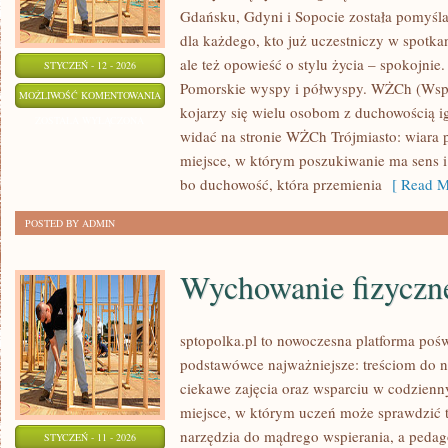
Gdańsku, Gdyni i Sopocie została pomyśl
dla każdego, kto już uczestniczy w spotkan
ale też opowieść o stylu życia – spokojnie.
STYCZEŃ - 12 - 2026
Pomorskie wyspy i półwyspy. WŻCh (Wspól
PYTANIA
MOŻLIWOŚĆ KOMENTOWANIA
kojarzy się wielu osobom z duchowością ig
OD
ZOSTAŁA WYŁĄCZONA
widać na stronie WŻCh Trójmiasto: wiara 
CZYTELNIKÓW
miejsce, w którym poszukiwanie ma sens i 
bo duchowość, która przemienia
[ Read M
POSTED BY ADMIN
Wychowanie fizyczn
sptopolka.pl to nowoczesna platforma poś
podstawówce najważniejsze: treściom do 
ciekawe zajęcia oraz wsparciu w codzien
miejsce, w którym uczeń może sprawdzić t
narzędzia do mądrego wspierania, a pedag
STYCZEŃ - 11 - 2026