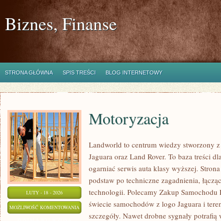
Biznes, Finanse
STRONA GŁÓWNA
SPIS TREŚCI
BLOG INTERNETOWY
Motoryzacja
Landworld to centrum wiedzy stworzony 
Jaguara oraz Land Rover. To baza treści dl
ogarniać serwis auta klasy wyższej. Stron
podstaw po techniczne zagadnienia, łącząc
technologii. Polecamy Zakup Samochodu 
LUTY - 18 - 2026
świecie samochodów z logo Jaguara i tere
MOTORYZACJA
MOŻLIWOŚĆ KOMENTOWANIA
szczegóły. Nawet drobne sygnały potrafią
ZOSTAŁA WYŁĄCZONA