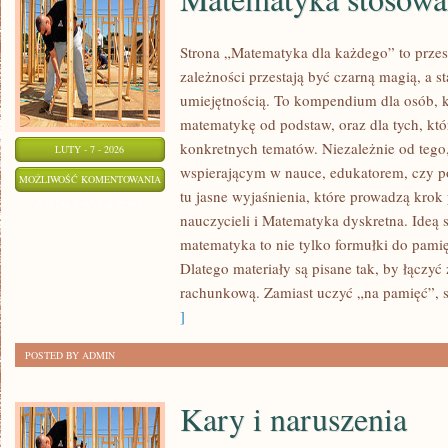
Strona „Matematyka dla każdego” to przes
zależności przestają być czarną magią, a st
umiejętnością. To kompendium dla osób, 
matematykę od podstaw, oraz dla tych, któ
konkretnych tematów. Niezależnie od tego,
LUTY - 7 - 2026
wspierającym w nauce, edukatorem, czy po
MATEMATYKA
MOŻLIWOŚĆ KOMENTOWANIA
tu jasne wyjaśnienia, które prowadzą krok
STOSOWANA
ZOSTAŁA WYŁĄCZONA
nauczycieli i Matematyka dyskretna. Ideą s
matematyka to nie tylko formułki do pamię
Dlatego materiały są pisane tak, by łączyć
rachunkową. Zamiast uczyć „na pamięć”, s
]
POSTED BY ADMIN
Kary i naruszenia