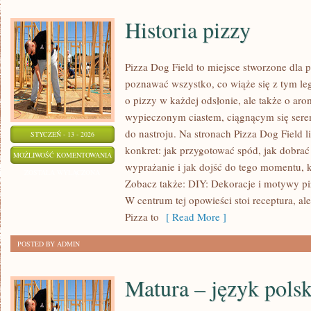
Historia pizzy
Pizza Dog Field to miejsce stworzone dla 
poznawać wszystko, co wiąże się z tym le
o pizzy w każdej odsłonie, ale także o aro
wypieczonym ciastem, ciągnącym się ser
do nastroju. Na stronach Pizza Dog Field l
STYCZEŃ - 13 - 2026
konkret: jak przygotować spód, jak dobrać
HISTORIA
MOŻLIWOŚĆ KOMENTOWANIA
wyprażanie i jak dojść do tego momentu, 
PIZZY
ZOSTAŁA WYŁĄCZONA
Zobacz także: DIY: Dekoracje i motywy pi
W centrum tej opowieści stoi receptura, al
Pizza to
[ Read More ]
POSTED BY ADMIN
Matura – język polsk