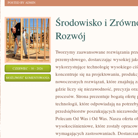
POSTED BY ADMIN
Środowisko i Zrów
Rozwój
Tworzymy zaawansowane rozwiązania prze
przemysłowego, dostarczając wysokiej jak
wykorzystujące technologię wysokiego ciś
CZERWIEC - 30 - 2026
koncentruje się na projektowaniu, produkc
ŚRODOWISKO
MOŻLIWOŚĆ KOMENTOWANIA
nowoczesnych rozwiązań, które znajdują z
I
ZOSTAŁA WYŁĄCZONA
gdzie liczy się niezawodność, precyzja 
ZRÓWNOWAŻONY
procesów. Strona prezentuje bogatą ofertę
ROZWÓJ
technologii, które odpowiadają na potrze
przedsiębiorstw poszukujących niezawodn
Polecam Od Was i Od Was. Nasza oferta o
wysokociśnieniowe, które zostały opracow
wymagających zastosowaniach. Dostarczam