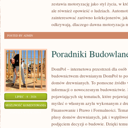
zestawia motoryzację jako styl życia, w któ
MOTORYZACJI
ale również opowieść o ludziach. Automot
zainteresować zarówno kolekcjonerów, jak 
odkrywają, dlaczego dawna motoryzacja 
POSTED BY ADMIN
Poradniki Budowlan
DomPol – internetowa przestrzeń dla osób
budownictwem drewnianym DomPol to por
domów drewnianych. To pomocne źródło wi
informacji o nowoczesnym budownictwie. St
pojawiających się tematach, które pojawiaj
LIPIEC - 8 - 2026
myśleć o własnym azylu wykonanym z dre
PORADNIKI
MOŻLIWOŚĆ KOMENTOWANIA
Finansowanie i Prawo i Formalności. Tem
BUDOWLANE
ZOSTAŁA WYŁĄCZONA
plusy domów drewnianych, jak i wątpliwoś
podjęciem decyzji o budowie. Dzięki te