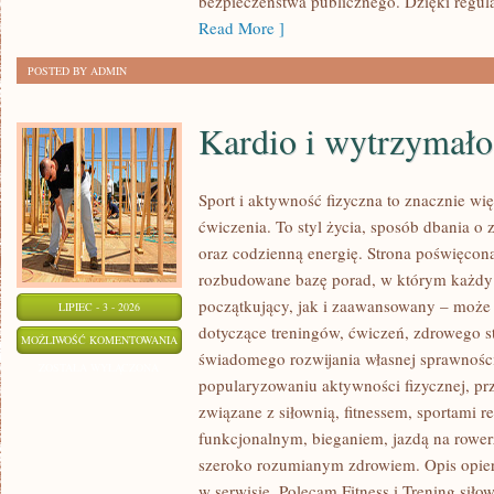
bezpieczeństwa publicznego. Dzięki regu
Read More ]
POSTED BY ADMIN
Kardio i wytrzymało
Sport i aktywność fizyczna to znacznie wię
ćwiczenia. To styl życia, sposób dbania o
oraz codzienną energię. Strona poświęcona
rozbudowane bazę porad, w którym każdy
początkujący, jak i zaawansowany – może 
LIPIEC - 3 - 2026
dotyczące treningów, ćwiczeń, zdrowego st
KARDIO
MOŻLIWOŚĆ KOMENTOWANIA
świadomego rozwijania własnej sprawności
I
ZOSTAŁA WYŁĄCZONA
popularyzowaniu aktywności fizycznej, pr
WYTRZYMAŁOŚĆ
związane z siłownią, fitnessem, sportami r
funkcjonalnym, bieganiem, jazdą na rowerz
szeroko rozumianym zdrowiem. Opis opier
w serwisie. Polecam Fitness i Trening siło