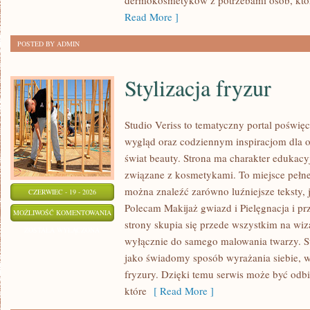
dermokosmetyków z potrzebami osób, któ
Read More ]
POSTED BY ADMIN
Stylizacja fryzur
Studio Veriss to tematyczny portal pośw
wygląd oraz codziennym inspiracjom dla os
świat beauty. Strona ma charakter edukacy
związane z kosmetykami. To miejsce pełne
można znaleźć zarówno luźniejsze teksty, 
CZERWIEC - 19 - 2026
Polecam Makijaż gwiazd i Pielęgnacja i p
STYLIZACJA
MOŻLIWOŚĆ KOMENTOWANIA
strony skupia się przede wszystkim na wiza
FRYZUR
ZOSTAŁA WYŁĄCZONA
wyłącznie do samego malowania twarzy. St
jako świadomy sposób wyrażania siebie, 
fryzury. Dzięki temu serwis może być odbi
które
[ Read More ]