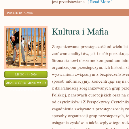
jest przedstawiane
[ Read More ]
POSTED BY ADMIN
Kultura i Mafia
Zorganizowana przestępczość od wielu lat
zarówno analityków, jak i osób poszukując
Strona stanowi obszerne kompendium info
organizacjom przestępczym, ich historii, s
wyzwaniom związanym z bezpieczeństwem.
LIPIEC - 4 - 2026
sposób informacyjny, koncentrując się na
KULTURA
MOŻLIWOŚĆ KOMENTOWANIA
z działalnością zorganizowanych grup prz
I
ZOSTAŁA WYŁĄCZONA
Polskiej, państwach europejskich oraz na 
MAFIA
od czytelników i Z Perspektywy Czytelnika
zagadnienia związane z przestępczością z
sposoby organizacji grup przestępczych, ic
osiągania zysków, a także wpływ tego rodz