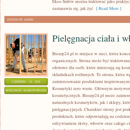
Ekos-Sułów można traktować jako praktyc
zastanawia się, jak żyć
[ Read More ]
POSTED BY ADMIN
Pielęgnacja ciała i 
Bioarp24.pl to miejsce w sieci, która kon
organicznych. Strona może być traktowan
ofertowe dla osób, które interesują się ko
składnikach roślinnych. To strona, która w
zainteresowanie produktami inspirowanym
CZERWIEC - 20 - 2026
Kosmetyki zero waste. Głównym motywem s
PIELĘGNACJA
MOŻLIWOŚĆ KOMENTOWANIA
kosmetycznych. Bioarp24.pl może zainte
CIAŁA
ZOSTAŁA WYŁĄCZONA
naturalnych kosmetyków, jak i sklepy, kt
I
pielęgnacyjnych. Charakter strony jest pra
WŁOSÓW
produktach, które odpowiadają na codzien
odżywianiem skóry, włosów oraz całego cia