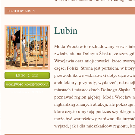
POSTED BY ADMIN
Lubin
Moda Wrocław to rozbudowany serwis int
zwiedzaniu na Dolnym Śląsku, ze szczeg
Wrocławia oraz miejscowości, które tworz
części Polski. Strona jest portalem, w kt
przewodnikowe wskazówki dotyczące zwiedz
LIPIEC - 2 - 2026
architektury, przyrody, wydarzeń, rekreac
LUBIN
MOŻLIWOŚĆ KOMENTOWANIA
miastach i miasteczkach Dolnego Śląska. To
ZOSTAŁA WYŁĄCZONA
poznawać region głębiej. Moda Wrocław ni
najbardziej znanych atrakcji, ale pokazuje
które często umykają podczas szybkiego z
może być wartościowy zarówno dla turys
wyjazd, jak i dla mieszkańców regionu, kt