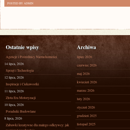
POSTED BY ADMIN
Ostatnie wpisy
Archiwa
Agencje i Pośrednicy Nieruchomości
lipiec 2026
14 lipca, 2026
czerwiec 2026
Sprzęt i Technologia
maj 2026
12 lipca, 2026
kwiecień 2026
Inspiracje i Ciekawostki
marzec 2026
11 lipca, 2026
Złota Era Motoryzacji
luty 2026
10 lipca, 2026
styczeń 2026
Poradniki Budowlane
grudzień 2025
8 lipca, 2026
listopad 2025
Zabawki kreatywne dla małego odkrywcy: jak