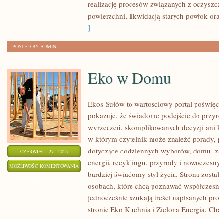
realizację procesów związanych z oczysz
powierzchni, likwidacją starych powłok o
]
POSTED BY ADMIN
Eko w Domu
Ekos-Sułów to wartościowy portal poświęco
pokazuje, że świadome podejście do przyr
wyrzeczeń, skomplikowanych decyzji ani 
w którym czytelnik może znaleźć porady, p
dotyczące codziennych wyborów, domu, z
CZERWIEC - 27 - 2026
energii, recyklingu, przyrody i nowoczes
EKO
MOŻLIWOŚĆ KOMENTOWANIA
bardziej świadomy styl życia. Strona zost
W
ZOSTAŁA WYŁĄCZONA
osobach, które chcą poznawać współczesn
DOMU
jednocześnie szukają treści napisanych p
stronie Eko Kuchnia i Zielona Energia. Cha