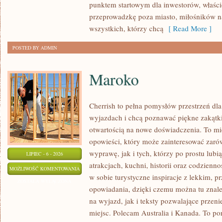
punktem startowym dla inwestorów, właścic
przeprowadzkę poza miasto, miłośników n
wszystkich, którzy chcą
[ Read More ]
POSTED BY ADMIN
Maroko
Cherrish to pełna pomysłów przestrzeń dla
wyjazdach i chcą poznawać piękne zakątki
otwartością na nowe doświadczenia. To mi
opowieści, który może zainteresować zaró
wyprawę, jak i tych, którzy po prostu lubią
LIPIEC - 6 - 2026
atrakcjach, kuchni, historii oraz codzienn
MAROKO
MOŻLIWOŚĆ KOMENTOWANIA
w sobie turystyczne inspiracje z lekkim,
ZOSTAŁA WYŁĄCZONA
opowiadania, dzięki czemu można tu znal
na wyjazd, jak i teksty pozwalające przen
miejsc. Polecam Australia i Kanada. To po