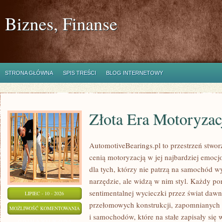
Biznes, Finanse
STRONA GŁÓWNA
SPIS TREŚCI
BLOG INTERNETOWY
Złota Era Motoryzac
AutomotiveBearings.pl to przestrzeń stwor
cenią motoryzacją w jej najbardziej emoc
dla tych, którzy nie patrzą na samochód w
narzędzie, ale widzą w nim styl. Każdy po
sentimentalnej wycieczki przez świat daw
LIPIEC - 10 - 2026
przełomowych konstrukcji, zapomnianych
ZŁOTA
MOŻLIWOŚĆ KOMENTOWANIA
i samochodów, które na stałe zapisały się
ERA
ZOSTAŁA WYŁĄCZONA