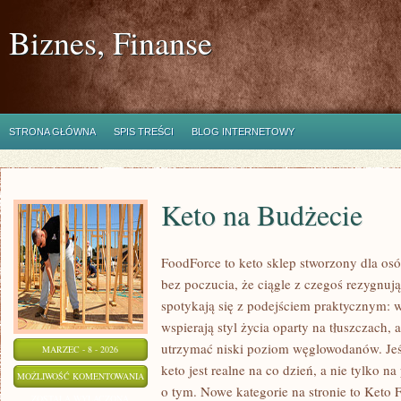
Biznes, Finanse
STRONA GŁÓWNA
SPIS TREŚCI
BLOG INTERNETOWY
Keto na Budżecie
FoodForce to keto sklep stworzony dla osó
bez poczucia, że ciągle z czegoś rezygnuj
spotykają się z podejściem praktycznym: w
wspierają styl życia oparty na tłuszczach,
utrzymać niski poziom węglowodanów. Jeśl
MARZEC - 8 - 2026
keto jest realne na co dzień, a nie tylko na
KETO
MOŻLIWOŚĆ KOMENTOWANIA
o tym. Nowe kategorie na stronie to Keto F
NA
ZOSTAŁA WYŁĄCZONA