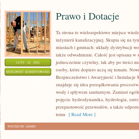
Prawo i Dotacje
Ta strona to wieloaspektowe miejsce wied
inżynierii kanalizacyjnej. Skupia się na ty
miastach i gminach: układy dystrybucji wo
także odwodnienie. Całość jest opisana w 
jednocześnie czytelny, tak aby po treści m
LUTY - 26 - 2026
osoby, które dopiero uczą się tematu. Nowo
PRAWO
MOŻLIWOŚĆ KOMENTOWANIA
Bezpieczeństwo i Awaryjność i Instalacje 
I
ZOSTAŁA WYŁĄCZONA
znajduje się idea porządkowania procesów,
DOTACJE
wody i spływem sanitarnym. Zamiast ogóln
pojęcia: hydrodynamika, hydrologia, zat
przepustowość przewodów, a także odporno
temu
[ Read More ]
POSTED BY ADMIN