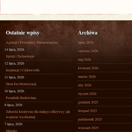
Ostatnie wpisy
Archiwa
Agencje i Pośrednicy Nieruchomości
lipiec 2026
14 lipca, 2026
czerwiec 2026
Sprzęt i Technologia
maj 2026
12 lipca, 2026
kwiecień 2026
Inspiracje i Ciekawostki
marzec 2026
11 lipca, 2026
Złota Era Motoryzacji
luty 2026
10 lipca, 2026
styczeń 2026
Poradniki Budowlane
grudzień 2025
8 lipca, 2026
listopad 2025
Zabawki kreatywne dla małego odkrywcy: jak
wspierać wyobraźnię
październik 2025
7 lipca, 2026
wrzesień 2025
Maroko