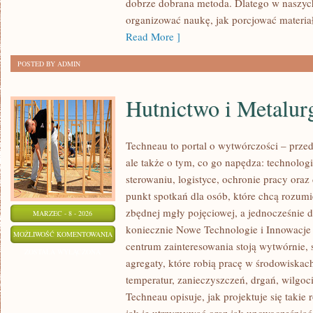
dobrze dobrana metoda. Dlatego w naszyc
NAUCE
organizować naukę, jak porcjować materiał
Read More ]
POSTED BY ADMIN
Hutnictwo i Metalur
Techneau to portal o wytwórczości – prze
ale także o tym, co go napędza: technologi
sterowaniu, logistyce, ochronie pracy ora
punkt spotkań dla osób, które chcą rozum
zbędnej mgły pojęciowej, a jednocześnie 
MARZEC - 8 - 2026
koniecznie Nowe Technologie i Innowacj
HUTNICTWO
MOŻLIWOŚĆ KOMENTOWANIA
centrum zainteresowania stoją wytwórnie,
I
ZOSTAŁA WYŁĄCZONA
agregaty, które robią pracę w środowisk
METALURGIA
temperatur, zanieczyszczeń, drgań, wilgoci 
Techneau opisuje, jak projektuje się takie 