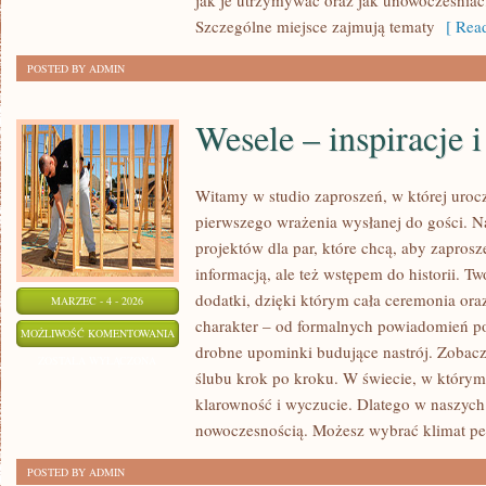
jak je utrzymywać oraz jak unowocześniać
Szczególne miejsce zajmują tematy
[ Read
POSTED BY ADMIN
Wesele – inspiracje 
Witamy w studio zaproszeń, w której urocz
pierwszego wrażenia wysłanej do gości. N
projektów dla par, które chcą, aby zaprosz
informacją, ale też wstępem do historii. T
dodatki, dzięki którym cała ceremonia ora
MARZEC - 4 - 2026
charakter – od formalnych powiadomień po
WESELE
MOŻLIWOŚĆ KOMENTOWANIA
drobne upominki budujące nastrój. Zobacz 
–
ZOSTAŁA WYŁĄCZONA
ślubu krok po kroku. W świecie, w którym d
INSPIRACJE
klarowność i wyczucie. Dlatego w naszych
I
nowoczesnością. Możesz wybrać klimat pe
POMYSŁY
POSTED BY ADMIN