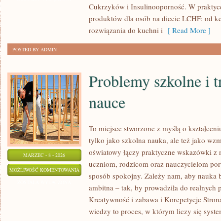
Cukrzyków i Insulinooporność. W praktyce
BUDŻECIE
produktów dla osób na diecie LCHF: od ke
rozwiązania do kuchni i
[ Read More ]
POSTED BY ADMIN
Problemy szkolne i 
nauce
To miejsce stworzone z myślą o kształceni
tylko jako szkolna nauka, ale też jako w
oświatowy łączy praktyczne wskazówki z 
MARZEC - 8 - 2026
uczniom, rodzicom oraz nauczycielom por
PROBLEMY
MOŻLIWOŚĆ KOMENTOWANIA
sposób spokojny. Zależy nam, aby nauka by
SZKOLNE
ZOSTAŁA WYŁĄCZONA
ambitna – tak, by prowadziła do realnych 
I
Kreatywność i zabawa i Korepetycje Strona
TRUDNOŚCI
wiedzy to proces, w którym liczy się syst
W