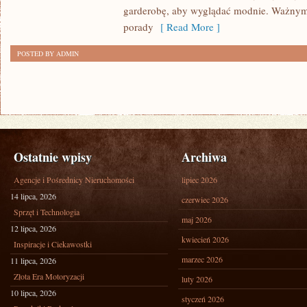
SIZE
garderobę, aby wyglądać modnie. Ważnym
porady
[ Read More ]
POSTED BY ADMIN
Ostatnie wpisy
Archiwa
Agencje i Pośrednicy Nieruchomości
lipiec 2026
14 lipca, 2026
czerwiec 2026
Sprzęt i Technologia
maj 2026
12 lipca, 2026
kwiecień 2026
Inspiracje i Ciekawostki
marzec 2026
11 lipca, 2026
Złota Era Motoryzacji
luty 2026
10 lipca, 2026
styczeń 2026