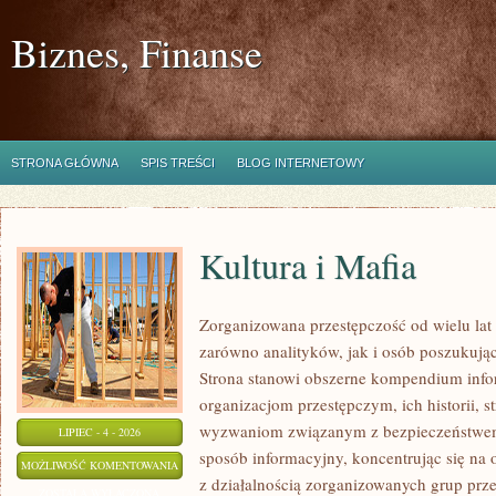
Biznes, Finanse
STRONA GŁÓWNA
SPIS TREŚCI
BLOG INTERNETOWY
Kultura i Mafia
Zorganizowana przestępczość od wielu lat
zarówno analityków, jak i osób poszukując
Strona stanowi obszerne kompendium info
organizacjom przestępczym, ich historii, s
wyzwaniom związanym z bezpieczeństwem.
LIPIEC - 4 - 2026
sposób informacyjny, koncentrując się na
KULTURA
MOŻLIWOŚĆ KOMENTOWANIA
z działalnością zorganizowanych grup prz
I
ZOSTAŁA WYŁĄCZONA