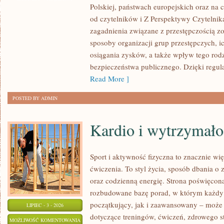
Polskiej, państwach europejskich oraz na 
MAFIA
od czytelników i Z Perspektywy Czytelnika
zagadnienia związane z przestępczością z
sposoby organizacji grup przestępczych, ic
osiągania zysków, a także wpływ tego rodz
bezpieczeństwa publicznego. Dzięki regu
Read More ]
POSTED BY ADMIN
Kardio i wytrzymało
Sport i aktywność fizyczna to znacznie wię
ćwiczenia. To styl życia, sposób dbania o
oraz codzienną energię. Strona poświęcona
rozbudowane bazę porad, w którym każdy
początkujący, jak i zaawansowany – może 
LIPIEC - 3 - 2026
dotyczące treningów, ćwiczeń, zdrowego st
KARDIO
MOŻLIWOŚĆ KOMENTOWANIA