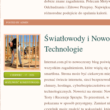
dobrze znane zagadnienia. Polecam Motyw
KALORII
Odchudzania i Zdrowe Przepisy. Największą
różnorodne podejście do spalania kalorii.
[
POSTED BY ADMIN
Światłowody i Nowo
Technologie
Internat.com.pl to nowoczesny blog poświ
wszystkim zagadnieniom, które wiążą się
smartfona. Strona może być ciekawym miej
CZERWIEC - 17 - 2026
poznać świecie internetu, sieci bezprzew
ŚWIATŁOWODY
MOŻLIWOŚĆ KOMENTOWANIA
chmury, hostingu, cyberbezpieczeństwa o
I
ZOSTAŁA WYŁĄCZONA
technologicznych. Nowości na stronie: Now
NOWOCZESNE
Testy i Recenzje Sprzętu. To przestrzeń, w
TECHNOLOGIE
pokazana w sposób przystępny. Zamiast n
czytelnik może znaleźć tu wskazówki, któ