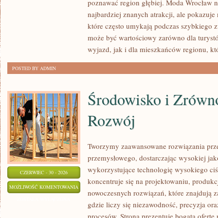
poznawać region głębiej. Moda Wrocław ni
najbardziej znanych atrakcji, ale pokazuje
które często umykają podczas szybkiego z
może być wartościowy zarówno dla turys
wyjazd, jak i dla mieszkańców regionu, kt
POSTED BY ADMIN
Środowisko i Zrów
Rozwój
Tworzymy zaawansowane rozwiązania prze
przemysłowego, dostarczając wysokiej jak
wykorzystujące technologię wysokiego ciś
CZERWIEC - 30 - 2026
koncentruje się na projektowaniu, produkc
ŚRODOWISKO
MOŻLIWOŚĆ KOMENTOWANIA
nowoczesnych rozwiązań, które znajdują z
I
ZOSTAŁA WYŁĄCZONA
gdzie liczy się niezawodność, precyzja 
ZRÓWNOWAŻONY
procesów. Strona prezentuje bogatą ofertę