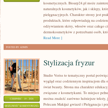
kosmetycznych. Bioarp24.pl może zainte
CIAŁA
ZOSTAŁA WYŁĄCZONA
naturalnych kosmetyków, jak i sklepy, kt
I
pielęgnacyjnych. Charakter strony jest pra
WŁOSÓW
produktach, które odpowiadają na codzien
odżywianiem skóry, włosów oraz całego cia
dermokosmetyków z potrzebami osób, któ
Read More ]
POSTED BY ADMIN
Stylizacja fryzur
Studio Veriss to tematyczny portal pośw
wygląd oraz codziennym inspiracjom dla os
świat beauty. Strona ma charakter edukacy
związane z kosmetykami. To miejsce pełne
można znaleźć zarówno luźniejsze teksty, 
CZERWIEC - 19 - 2026
Polecam Makijaż gwiazd i Pielęgnacja i p
STYLIZACJA
MOŻLIWOŚĆ KOMENTOWANIA