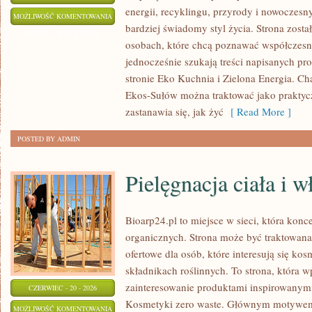
energii, recyklingu, przyrody i nowoczes
EKO
MOŻLIWOŚĆ KOMENTOWANIA
bardziej świadomy styl życia. Strona zost
W
ZOSTAŁA WYŁĄCZONA
osobach, które chcą poznawać współczesn
DOMU
jednocześnie szukają treści napisanych p
stronie Eko Kuchnia i Zielona Energia. Cha
Ekos-Sułów można traktować jako praktyc
zastanawia się, jak żyć
[ Read More ]
POSTED BY ADMIN
Pielęgnacja ciała i 
Bioarp24.pl to miejsce w sieci, która kon
organicznych. Strona może być traktowan
ofertowe dla osób, które interesują się ko
składnikach roślinnych. To strona, która w
zainteresowanie produktami inspirowanym
CZERWIEC - 20 - 2026
Kosmetyki zero waste. Głównym motywem s
PIELĘGNACJA
MOŻLIWOŚĆ KOMENTOWANIA