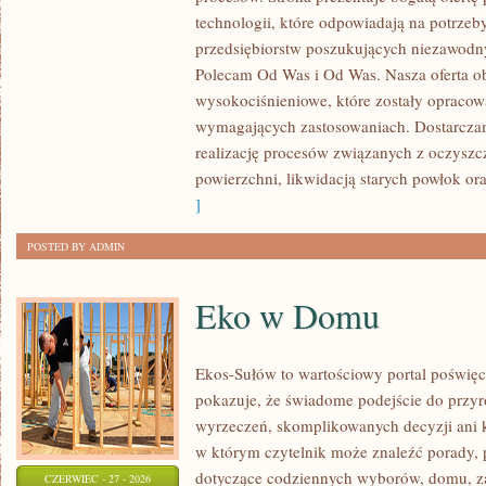
ROZWÓJ
technologii, które odpowiadają na potrze
przedsiębiorstw poszukujących niezawodn
Polecam Od Was i Od Was. Nasza oferta o
wysokociśnieniowe, które zostały opracow
wymagających zastosowaniach. Dostarczam
realizację procesów związanych z oczysz
powierzchni, likwidacją starych powłok o
]
POSTED BY ADMIN
Eko w Domu
Ekos-Sułów to wartościowy portal poświęco
pokazuje, że świadome podejście do przyr
wyrzeczeń, skomplikowanych decyzji ani 
w którym czytelnik może znaleźć porady, p
dotyczące codziennych wyborów, domu, z
CZERWIEC - 27 - 2026