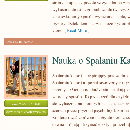
strony skupia się przede wszystkim na wiza
FRYZUR
ZOSTAŁA WYŁĄCZONA
wyłącznie do samego malowania twarzy. St
jako świadomy sposób wyrażania siebie, 
fryzury. Dzięki temu serwis może być odbi
które
[ Read More ]
POSTED BY ADMIN
Nauka o Spalaniu Ka
Spalarnia kalorii – inspirujący przewodnik
Spalarnia kalorii to portal stworzony z my
przemyśleć temat odchudzania i szukają k
w prosty sposób. To przestrzeń dla czyteln
się wyłącznie na modnych hasłach, lecz wo
CZERWIEC - 17 - 2026
szerzej: przez pryzmat psychologii. Stron
NAUKA
MOŻLIWOŚĆ KOMENTOWANIA
zainteresować zarówno osoby dopiero zaczy
O
ZOSTAŁA WYŁĄCZONA
dawna próbują utrzymać efekty i potrzebuj
SPALANIU