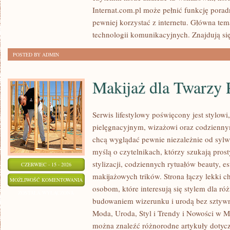
Internat.com.pl może pełnić funkcję porad
pewniej korzystać z internetu. Główna tem
technologii komunikacyjnych. Znajdują się 
POSTED BY ADMIN
Makijaż dla Twarzy 
Serwis lifestylowy poświęcony jest stylow
pielęgnacyjnym, wizażowi oraz codziennym
chcą wyglądać pewnie niezależnie od sylwe
myślą o czytelnikach, którzy szukają pros
stylizacji, codziennych rytuałów beauty, es
CZERWIEC - 15 - 2026
makijażowych trików. Strona łączy lekki ch
MAKIJAŻ
MOŻLIWOŚĆ KOMENTOWANIA
osobom, które interesują się stylem dla r
DLA
ZOSTAŁA WYŁĄCZONA
budowaniem wizerunku i urodą bez sztyw
TWARZY
Moda, Uroda, Styl i Trendy i Nowości w Mo
PLUS
można znaleźć różnorodne artykuły dotyc