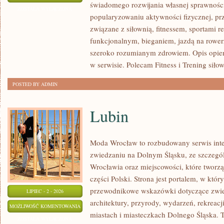
świadomego rozwijania własnej sprawności
I
ZOSTAŁA WYŁĄCZONA
popularyzowaniu aktywności fizycznej, pr
WYTRZYMAŁOŚĆ
związane z siłownią, fitnessem, sportami r
funkcjonalnym, bieganiem, jazdą na rowerz
szeroko rozumianym zdrowiem. Opis opier
w serwisie. Polecam Fitness i Trening siło
POSTED BY ADMIN
Lubin
Moda Wrocław to rozbudowany serwis int
zwiedzaniu na Dolnym Śląsku, ze szczeg
Wrocławia oraz miejscowości, które tworz
części Polski. Strona jest portalem, w kt
przewodnikowe wskazówki dotyczące zwiedz
LIPIEC - 2 - 2026
architektury, przyrody, wydarzeń, rekreac
LUBIN
MOŻLIWOŚĆ KOMENTOWANIA
miastach i miasteczkach Dolnego Śląska. To
ZOSTAŁA WYŁĄCZONA