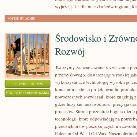
wyjazd, jak i dla mieszkańców regionu, kt
POSTED BY ADMIN
Środowisko i Zrów
Rozwój
Tworzymy zaawansowane rozwiązania prze
przemysłowego, dostarczając wysokiej jak
wykorzystujące technologię wysokiego ciś
CZERWIEC - 30 - 2026
koncentruje się na projektowaniu, produkc
ŚRODOWISKO
MOŻLIWOŚĆ KOMENTOWANIA
nowoczesnych rozwiązań, które znajdują z
I
ZOSTAŁA WYŁĄCZONA
gdzie liczy się niezawodność, precyzja 
ZRÓWNOWAŻONY
procesów. Strona prezentuje bogatą ofertę
ROZWÓJ
technologii, które odpowiadają na potrze
przedsiębiorstw poszukujących niezawodn
Polecam Od Was i Od Was. Nasza oferta o