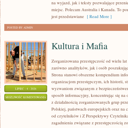
na wyjazd, jak i teksty pozwalające przen
miejsc. Polecam Australia i Kanada. To po
jest przedstawiane
[ Read More ]
POSTED BY ADMIN
Kultura i Mafia
Zorganizowana przestępczość od wielu lat
zarówno analityków, jak i osób poszukując
Strona stanowi obszerne kompendium info
organizacjom przestępczym, ich historii, s
wyzwaniom związanym z bezpieczeństwem.
LIPIEC - 4 - 2026
sposób informacyjny, koncentrując się na
KULTURA
MOŻLIWOŚĆ KOMENTOWANIA
z działalnością zorganizowanych grup prz
I
ZOSTAŁA WYŁĄCZONA
Polskiej, państwach europejskich oraz na 
MAFIA
od czytelników i Z Perspektywy Czytelnika
zagadnienia związane z przestępczością z