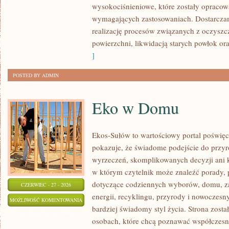
wysokociśnieniowe, które zostały opracow
wymagających zastosowaniach. Dostarczam
realizację procesów związanych z oczysz
powierzchni, likwidacją starych powłok o
]
POSTED BY ADMIN
Eko w Domu
Ekos-Sułów to wartościowy portal poświęco
pokazuje, że świadome podejście do przyr
wyrzeczeń, skomplikowanych decyzji ani 
w którym czytelnik może znaleźć porady, p
dotyczące codziennych wyborów, domu, z
CZERWIEC - 27 - 2026
energii, recyklingu, przyrody i nowoczes
EKO
MOŻLIWOŚĆ KOMENTOWANIA
bardziej świadomy styl życia. Strona zost
W
ZOSTAŁA WYŁĄCZONA
osobach, które chcą poznawać współczesn
DOMU