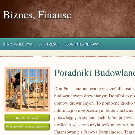
Biznes, Finanse
STRONA GŁÓWNA
SPIS TREŚCI
BLOG INTERNETOWY
Poradniki Budowlan
DomPol – internetowa przestrzeń dla osób
budownictwem drewnianym DomPol to por
domów drewnianych. To pomocne źródło wi
informacji o nowoczesnym budownictwie. St
pojawiających się tematach, które pojawiaj
LIPIEC - 8 - 2026
myśleć o własnym azylu wykonanym z dre
PORADNIKI
MOŻLIWOŚĆ KOMENTOWANIA
Finansowanie i Prawo i Formalności. Tem
BUDOWLANE
ZOSTAŁA WYŁĄCZONA