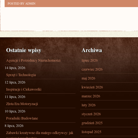
POSTED BY ADMIN
Ostatnie wpisy
Archiwa
Agencje i Pośrednicy Nieruchomości
lipiec 2026
14 lipca, 2026
czerwiec 2026
Sprzęt i Technologia
maj 2026
12 lipca, 2026
kwiecień 2026
Inspiracje i Ciekawostki
marzec 2026
11 lipca, 2026
Złota Era Motoryzacji
luty 2026
10 lipca, 2026
styczeń 2026
Poradniki Budowlane
grudzień 2025
8 lipca, 2026
listopad 2025
Zabawki kreatywne dla małego odkrywcy: jak