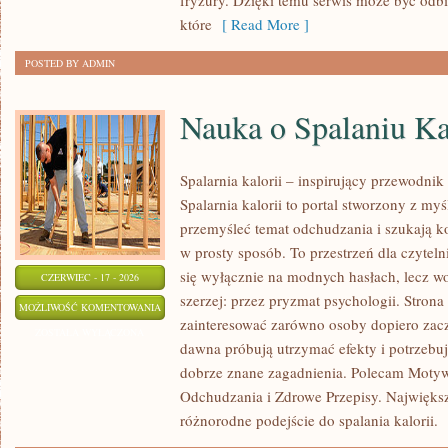
fryzury. Dzięki temu serwis może być odbi
które
[ Read More ]
POSTED BY ADMIN
Nauka o Spalaniu Ka
Spalarnia kalorii – inspirujący przewodnik
Spalarnia kalorii to portal stworzony z my
przemyśleć temat odchudzania i szukają k
w prosty sposób. To przestrzeń dla czyteln
się wyłącznie na modnych hasłach, lecz wo
CZERWIEC - 17 - 2026
szerzej: przez pryzmat psychologii. Stron
NAUKA
MOŻLIWOŚĆ KOMENTOWANIA
zainteresować zarówno osoby dopiero zaczy
O
ZOSTAŁA WYŁĄCZONA
dawna próbują utrzymać efekty i potrzebuj
SPALANIU
dobrze znane zagadnienia. Polecam Motyw
KALORII
Odchudzania i Zdrowe Przepisy. Największą
różnorodne podejście do spalania kalorii.
[