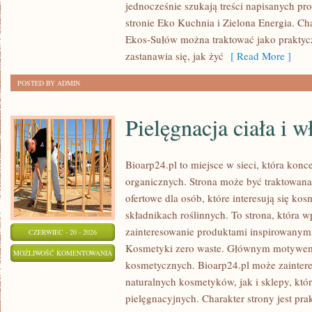
jednocześnie szukają treści napisanych p
stronie Eko Kuchnia i Zielona Energia. Cha
Ekos-Sułów można traktować jako praktyc
zastanawia się, jak żyć
[ Read More ]
POSTED BY ADMIN
Pielęgnacja ciała i 
Bioarp24.pl to miejsce w sieci, która kon
organicznych. Strona może być traktowan
ofertowe dla osób, które interesują się ko
składnikach roślinnych. To strona, która w
zainteresowanie produktami inspirowanym
CZERWIEC - 20 - 2026
Kosmetyki zero waste. Głównym motywem s
PIELĘGNACJA
MOŻLIWOŚĆ KOMENTOWANIA
kosmetycznych. Bioarp24.pl może zainte
CIAŁA
ZOSTAŁA WYŁĄCZONA
naturalnych kosmetyków, jak i sklepy, kt
I
pielęgnacyjnych. Charakter strony jest pra
WŁOSÓW