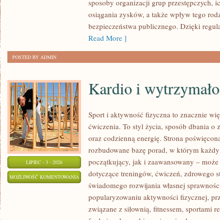
sposoby organizacji grup przestępczych, ic
osiągania zysków, a także wpływ tego rodz
bezpieczeństwa publicznego. Dzięki regu
Read More ]
POSTED BY ADMIN
Kardio i wytrzymało
Sport i aktywność fizyczna to znacznie wię
ćwiczenia. To styl życia, sposób dbania o
oraz codzienną energię. Strona poświęcona
rozbudowane bazę porad, w którym każdy
początkujący, jak i zaawansowany – może 
LIPIEC - 3 - 2026
dotyczące treningów, ćwiczeń, zdrowego st
KARDIO
MOŻLIWOŚĆ KOMENTOWANIA
świadomego rozwijania własnej sprawności
I
ZOSTAŁA WYŁĄCZONA
popularyzowaniu aktywności fizycznej, pr
WYTRZYMAŁOŚĆ
związane z siłownią, fitnessem, sportami r