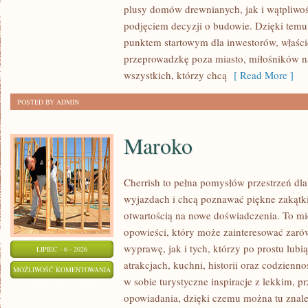
plusy domów drewnianych, jak i wątpliwoś
podjęciem decyzji o budowie. Dzięki te
punktem startowym dla inwestorów, właścic
przeprowadzkę poza miasto, miłośników n
wszystkich, którzy chcą
[ Read More ]
POSTED BY ADMIN
Maroko
Cherrish to pełna pomysłów przestrzeń dla
wyjazdach i chcą poznawać piękne zakątki
otwartością na nowe doświadczenia. To mi
opowieści, który może zainteresować zaró
wyprawę, jak i tych, którzy po prostu lubią
LIPIEC - 6 - 2026
atrakcjach, kuchni, historii oraz codzienn
MAROKO
MOŻLIWOŚĆ KOMENTOWANIA
w sobie turystyczne inspiracje z lekkim,
ZOSTAŁA WYŁĄCZONA
opowiadania, dzięki czemu można tu znal