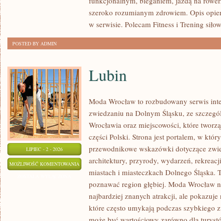
funkcjonalnym, bieganiem, jazdą na rowerz
szeroko rozumianym zdrowiem. Opis opier
w serwisie. Polecam Fitness i Trening siło
POSTED BY ADMIN
Lubin
Moda Wrocław to rozbudowany serwis int
zwiedzaniu na Dolnym Śląsku, ze szczeg
Wrocławia oraz miejscowości, które tworz
części Polski. Strona jest portalem, w kt
przewodnikowe wskazówki dotyczące zwiedz
LIPIEC - 2 - 2026
architektury, przyrody, wydarzeń, rekreac
LUBIN
MOŻLIWOŚĆ KOMENTOWANIA
miastach i miasteczkach Dolnego Śląska. To
ZOSTAŁA WYŁĄCZONA
poznawać region głębiej. Moda Wrocław ni
najbardziej znanych atrakcji, ale pokazuje
które często umykają podczas szybkiego z
może być wartościowy zarówno dla turys