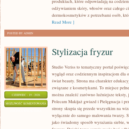
produktach, które odpowiadają na codzien
odżywianiem skóry, włosów oraz całego cia
dermokosmetyków z potrzebami osób, któ
Read More ]
POSTED BY ADMIN
Stylizacja fryzur
Studio Veriss to tematyczny portal pośw
wygląd oraz codziennym inspiracjom dla os
świat beauty. Strona ma charakter edukacy
związane z kosmetykami. To miejsce pełne
można znaleźć zarówno luźniejsze teksty, 
CZERWIEC - 19 - 2026
Polecam Makijaż gwiazd i Pielęgnacja i p
STYLIZACJA
MOŻLIWOŚĆ KOMENTOWANIA
strony skupia się przede wszystkim na wiza
FRYZUR
ZOSTAŁA WYŁĄCZONA
wyłącznie do samego malowania twarzy. St
jako świadomy sposób wyrażania siebie, 