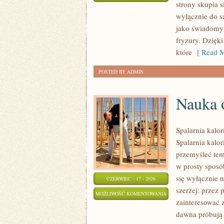
strony skupia s
FRYZUR
ZOSTAŁA WYŁĄCZONA
wyłącznie do s
jako świadomy 
fryzury. Dzięk
które
[ Read M
POSTED BY ADMIN
Nauka o
Spalarnia kalor
Spalarnia kalor
przemyśleć tem
w prosty sposób
się wyłącznie 
CZERWIEC - 17 - 2026
szerzej: przez 
NAUKA
MOŻLIWOŚĆ KOMENTOWANIA
zainteresować 
O
ZOSTAŁA WYŁĄCZONA
dawna próbują 
SPALANIU