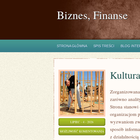
Biznes, Finanse
STRONA GŁÓWNA
SPIS TREŚCI
BLOG INT
Kultura
Zorganizowana 
zarówno analit
Strona stanowi
organizacjom pr
wyzwaniom zwi
LIPIEC - 4 - 2026
sposób informa
KULTURA
MOŻLIWOŚĆ KOMENTOWANIA
z działalności
I
ZOSTAŁA WYŁĄCZONA