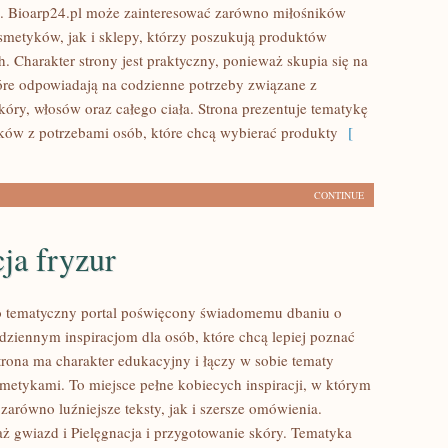
. Bioarp24.pl może zainteresować zarówno miłośników
smetyków, jak i sklepy, którzy poszukują produktów
. Charakter strony jest praktyczny, ponieważ skupia się na
óre odpowiadają na codzienne potrzeby związane z
óry, włosów oraz całego ciała. Strona prezentuje tematykę
ów z potrzebami osób, które chcą wybierać produkty
[
CONTINUE
cja fryzur
to tematyczny portal poświęcony świadomemu dbaniu o
dziennym inspiracjom dla osób, które chcą lepiej poznać
Strona ma charakter edukacyjny i łączy w sobie tematy
metykami. To miejsce pełne kobiecych inspiracji, w którym
zarówno luźniejsze teksty, jak i szersze omówienia.
ż gwiazd i Pielęgnacja i przygotowanie skóry. Tematyka