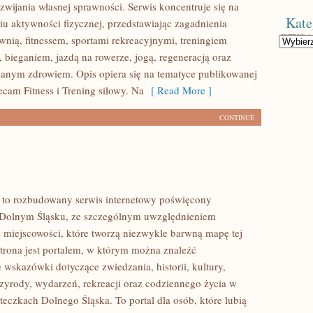
wijania własnej sprawności. Serwis koncentruje się na
Kate
u aktywności fizycznej, przedstawiając zagadnienia
wnią, fitnessem, sportami rekreacyjnymi, treningiem
Kategorie
 bieganiem, jazdą na rowerze, jogą, regeneracją oraz
anym zdrowiem. Opis opiera się na tematyce publikowanej
ecam Fitness i Trening siłowy. Na
[ Read More ]
CONTINUE
to rozbudowany serwis internetowy poświęcony
 Dolnym Śląsku, ze szczególnym uwzględnieniem
 miejscowości, które tworzą niezwykle barwną mapę tej
Strona jest portalem, w którym można znaleźć
wskazówki dotyczące zwiedzania, historii, kultury,
rzyrody, wydarzeń, rekreacji oraz codziennego życia w
teczkach Dolnego Śląska. To portal dla osób, które lubią