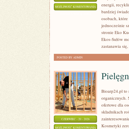
energii, recyk
EKO
MOŻLIWOŚĆ KOMENTOWANIA
bardziej świad
W
ZOSTAŁA WYŁĄCZONA
osobach, któr
DOMU
jednocześnie s
stronie Eko Kuc
Ekos-Sułów moż
zastanawia się,
POSTED BY ADMIN
Pielęgn
Bioarp24.pl to
organicznych. 
ofertowe dla os
składnikach roś
zainteresowani
CZERWIEC - 20 - 2026
Kosmetyki zer
PIELĘGNACJA
MOŻLIWOŚĆ KOMENTOWANIA