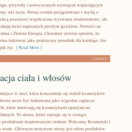
lingu, przyrody i nowoczesnych rozwiązań wspierających
omy styl życia. Strona została przygotowana z myślą o
e chcą poznawać współczesne wyzwania środowiskowe, ale
zukają treści napisanych prostym językiem. Nowości na
hnia i Zielona Energia. Charakter serwisu sprawia, że
na traktować jako praktyczny poradnik dla każdego, kto
 jak żyć
[ Read More ]
CONTINUE
acja ciała i włosów
 miejsce w sieci, która koncentruje się wokół kosmetyków
Strona może być traktowana jako wygodne zaplecze
ób, które interesują się kosmetykami opartymi na
linnych. To strona, która wpisuje się w rosnące
e produktami inspirowanymi ziołami. Polecamy Kosmetyki i
o waste. Głównym motywem strony jest oferta produktów