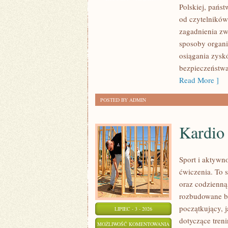
Polskiej, pańs
MAFIA
od czytelników
zagadnienia zw
sposoby organiz
osiągania zysk
bezpieczeństwa
Read More ]
POSTED BY ADMIN
Kardio
Sport i aktywno
ćwiczenia. To 
oraz codzienną
rozbudowane b
początkujący, 
LIPIEC - 3 - 2026
dotyczące tren
KARDIO
MOŻLIWOŚĆ KOMENTOWANIA