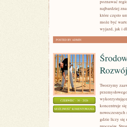
poznawać regio
najbardziej zna
które często u
może być wart
wyjazd, jak i 
POSTED BY ADMIN
Środow
Rozwó
Tworzymy zaaw
przemysłowego,
wykorzystujące
CZERWIEC - 30 - 2026
koncentruje si
ŚRODOWISKO
MOŻLIWOŚĆ KOMENTOWANIA
nowoczesnych r
I
ZOSTAŁA WYŁĄCZONA
gdzie liczy si
ZRÓWNOWAŻONY
procesów. Stro