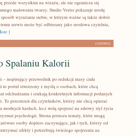
ię przede wszystkim na wizażu, ale nie ogranicza się
amego malowania twarzy. Studio Veriss pokazuje urodę
sposób wyrażania siebie, w którym ważne są także dobór
i temu serwis może być odbierany jako urodowa czytelnia,
ore ]
CONTINUE
 Spalaniu Kalorii
ii – inspirujący przewodnik po redukcji masy ciała
ii to portal stworzony z myślą o osobach, które chcą
at odchudzania i szukają konkretnych informacji podanych
. To przestrzeń dla czytelników, którzy nie chcą opierać
na modnych hasłach, lecz wolą spojrzeć na zdrowy styl życia
pryzmat psychologii. Strona porusza tematy, które mogą
zarówno osoby dopiero zaczynające, jak i tych, którzy od
utrzymać efekty i potrzebują świeżego spojrzenia na