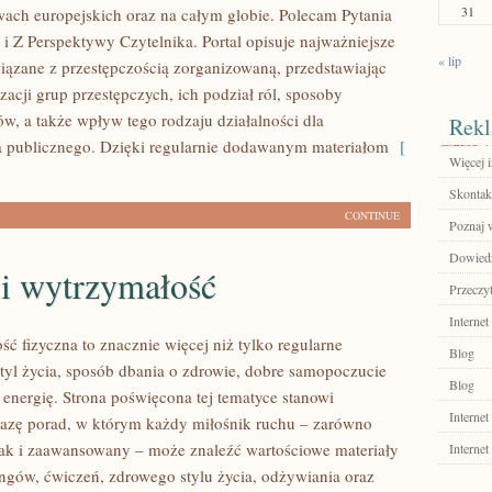
31
twach europejskich oraz na całym globie. Polecam Pytania
 i Z Perspektywy Czytelnika. Portal opisuje najważniejsze
« lip
iązane z przestępczością zorganizowaną, przedstawiając
acji grup przestępczych, ich podział ról, sposoby
ów, a także wpływ tego rodzaju działalności dla
Rekl
 publicznego. Dzięki regularnie dodawanym materiałom
[
Więcej 
Skontakt
CONTINUE
Poznaj 
Dowiedz 
 i wytrzymałość
Przeczyt
Internet
ść fizyczna to znacznie więcej niż tylko regularne
Blog
styl życia, sposób dbania o zdrowie, dobre samopoczucie
Blog
 energię. Strona poświęcona tej tematyce stanowi
Internet
azę porad, w którym każdy miłośnik ruchu – zarówno
jak i zaawansowany – może znaleźć wartościowe materiały
Internet
ingów, ćwiczeń, zdrowego stylu życia, odżywiania oraz