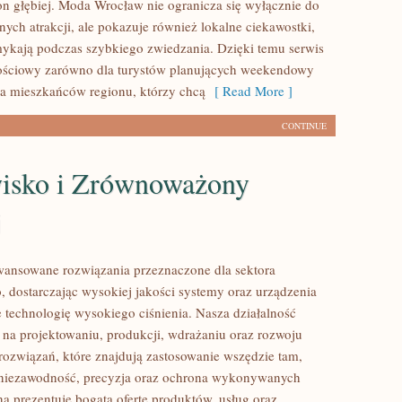
n głębiej. Moda Wrocław nie ogranicza się wyłącznie do
nych atrakcji, ale pokazuje również lokalne ciekawostki,
mykają podczas szybkiego zwiedzania. Dzięki temu serwis
ościowy zarówno dla turystów planujących weekendowy
dla mieszkańców regionu, którzy chcą
[ Read More ]
CONTINUE
isko i Zrównoważony
j
ansowane rozwiązania przeznaczone dla sektora
 dostarczając wysokiej jakości systemy oraz urządzenia
 technologię wysokiego ciśnienia. Nasza działalność
ę na projektowaniu, produkcji, wdrażaniu oraz rozwoju
ozwiązań, które znajdują zastosowanie wszędzie tam,
ę niezawodność, precyzja oraz ochrona wykonywanych
na prezentuje bogatą ofertę produktów, usług oraz