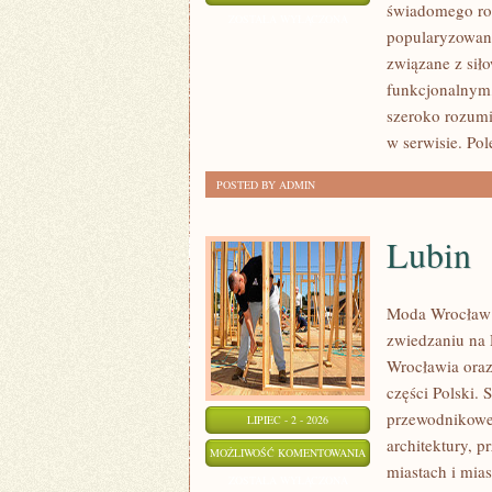
świadomego roz
I
ZOSTAŁA WYŁĄCZONA
popularyzowani
WYTRZYMAŁOŚĆ
związane z siło
funkcjonalnym,
szeroko rozumi
w serwisie. Pol
POSTED BY ADMIN
Lubin
Moda Wrocław 
zwiedzaniu na
Wrocławia oraz
części Polski. 
przewodnikowe 
LIPIEC - 2 - 2026
architektury, p
LUBIN
MOŻLIWOŚĆ KOMENTOWANIA
miastach i mias
ZOSTAŁA WYŁĄCZONA