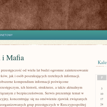
ERNETOWY
 i Mafia
Kale
przestępczość od wielu lat budzi ogromne zainteresowanie
yków, jak i osób poszukujących rzetelnych informacji.
P
 obszerne kompendium informacji poświęcone
zestępczym, ich historii, strukturze, a także aktualnym
3
ązanym z bezpieczeństwem. Serwis prezentuje temat w
10
cyjny, koncentrując się na omówieniu zjawisk związanych
17
ą zorganizowanych grup przestępczych w Rzeczypospolitej
24