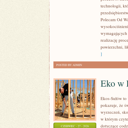
ROZWÓJ
technologii, k
przedsiębiorst
Polecam Od Was
wysokociśnieni
wymagających 
realizację pro
powierzchni, l
]
POSTED BY ADMIN
Eko w
Ekos-Sułów to 
pokazuje, że ś
wyrzeczeń, sko
w którym czyte
dotyczące cod
CZERWIEC - 27 - 2026