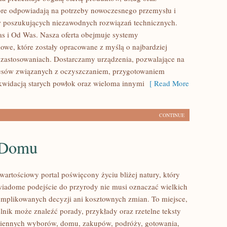
tóre odpowiadają na potrzeby nowoczesnego przemysłu i
w poszukujących niezawodnych rozwiązań technicznych.
 i Od Was. Nasza oferta obejmuje systemy
owe, które zostały opracowane z myślą o najbardziej
zastosowaniach. Dostarczamy urządzenia, pozwalające na
cesów związanych z oczyszczaniem, przygotowaniem
ikwidacją starych powłok oraz wieloma innymi
[ Read More
CONTINUE
 Domu
wartościowy portal poświęcony życiu bliżej natury, który
wiadome podejście do przyrody nie musi oznaczać wielkich
mplikowanych decyzji ani kosztownych zmian. To miejsce,
lnik może znaleźć porady, przykłady oraz rzetelne teksty
ziennych wyborów, domu, zakupów, podróży, gotowania,