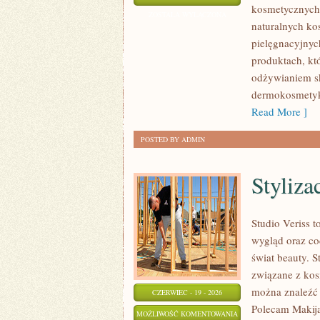
kosmetycznych
CIAŁA
ZOSTAŁA WYŁĄCZONA
naturalnych ko
I
pielęgnacyjnych
WŁOSÓW
produktach, kt
odżywianiem sk
dermokosmetyk
Read More ]
POSTED BY ADMIN
Styliza
Studio Veriss 
wygląd oraz co
świat beauty. 
związane z kos
można znaleźć 
CZERWIEC - 19 - 2026
Polecam Makija
STYLIZACJA
MOŻLIWOŚĆ KOMENTOWANIA