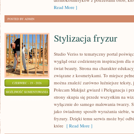
dermokosmetyków z potrzebami osób, któ
Read More ]
POSTED BY ADMIN
Stylizacja fryzur
Studio Veriss to tematyczny portal pośw
wygląd oraz codziennym inspiracjom dla os
świat beauty. Strona ma charakter edukacy
związane z kosmetykami. To miejsce pełne
można znaleźć zarówno luźniejsze teksty, 
CZERWIEC - 19 - 2026
Polecam Makijaż gwiazd i Pielęgnacja i p
STYLIZACJA
MOŻLIWOŚĆ KOMENTOWANIA
strony skupia się przede wszystkim na wiza
FRYZUR
ZOSTAŁA WYŁĄCZONA
wyłącznie do samego malowania twarzy. St
jako świadomy sposób wyrażania siebie, 
fryzury. Dzięki temu serwis może być odbi
które
[ Read More ]