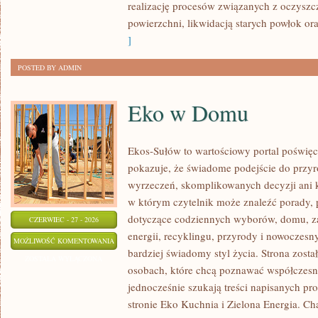
realizację procesów związanych z oczysz
powierzchni, likwidacją starych powłok o
]
POSTED BY ADMIN
Eko w Domu
Ekos-Sułów to wartościowy portal poświęco
pokazuje, że świadome podejście do przyr
wyrzeczeń, skomplikowanych decyzji ani 
w którym czytelnik może znaleźć porady, p
dotyczące codziennych wyborów, domu, z
CZERWIEC - 27 - 2026
energii, recyklingu, przyrody i nowoczes
EKO
MOŻLIWOŚĆ KOMENTOWANIA
bardziej świadomy styl życia. Strona zost
W
ZOSTAŁA WYŁĄCZONA
osobach, które chcą poznawać współczesn
DOMU
jednocześnie szukają treści napisanych p
stronie Eko Kuchnia i Zielona Energia. Cha