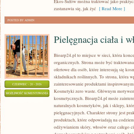
Ekos-Sułów można traktować jako praktyc
zastanawia się, jak żyć
[ Read More ]
POSTED BY ADMIN
Pielęgnacja ciała i 
Bioarp24.pl to miejsce w sieci, która kon
organicznych. Strona może być traktowan
ofertowe dla osób, które interesują się ko
składnikach roślinnych. To strona, która w
zainteresowanie produktami inspirowanym
CZERWIEC - 20 - 2026
Kosmetyki zero waste. Głównym motywem s
PIELĘGNACJA
MOŻLIWOŚĆ KOMENTOWANIA
kosmetycznych. Bioarp24.pl może zainte
CIAŁA
ZOSTAŁA WYŁĄCZONA
naturalnych kosmetyków, jak i sklepy, kt
I
pielęgnacyjnych. Charakter strony jest pra
WŁOSÓW
produktach, które odpowiadają na codzien
odżywianiem skóry, włosów oraz całego cia