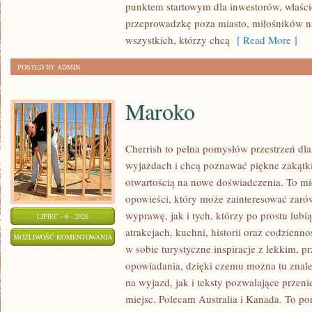
punktem startowym dla inwestorów, właścic
przeprowadzkę poza miasto, miłośników n
wszystkich, którzy chcą
[ Read More ]
POSTED BY ADMIN
Maroko
Cherrish to pełna pomysłów przestrzeń dla
wyjazdach i chcą poznawać piękne zakątki
otwartością na nowe doświadczenia. To mi
opowieści, który może zainteresować zaró
wyprawę, jak i tych, którzy po prostu lubią
LIPIEC - 6 - 2026
atrakcjach, kuchni, historii oraz codzienn
MAROKO
MOŻLIWOŚĆ KOMENTOWANIA
w sobie turystyczne inspiracje z lekkim,
ZOSTAŁA WYŁĄCZONA
opowiadania, dzięki czemu można tu znal
na wyjazd, jak i teksty pozwalające przen
miejsc. Polecam Australia i Kanada. To po