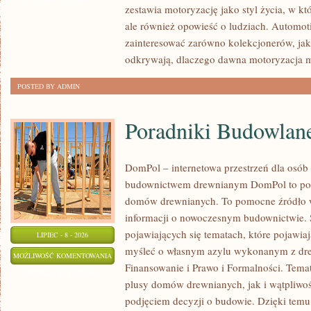
zestawia motoryzację jako styl życia, w któ
MOTORYZACJI
ale również opowieść o ludziach. Automot
zainteresować zarówno kolekcjonerów, jak 
odkrywają, dlaczego dawna motoryzacja 
POSTED BY ADMIN
Poradniki Budowlan
DomPol – internetowa przestrzeń dla osób
budownictwem drewnianym DomPol to por
domów drewnianych. To pomocne źródło wi
informacji o nowoczesnym budownictwie. St
pojawiających się tematach, które pojawiaj
LIPIEC - 8 - 2026
myśleć o własnym azylu wykonanym z dre
PORADNIKI
MOŻLIWOŚĆ KOMENTOWANIA
Finansowanie i Prawo i Formalności. Tem
BUDOWLANE
ZOSTAŁA WYŁĄCZONA
plusy domów drewnianych, jak i wątpliwoś
podjęciem decyzji o budowie. Dzięki te