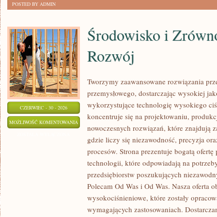
POSTED BY ADMIN
Środowisko i Zrów
Rozwój
Tworzymy zaawansowane rozwiązania prze
przemysłowego, dostarczając wysokiej jak
wykorzystujące technologię wysokiego ciś
CZERWIEC - 30 - 2026
koncentruje się na projektowaniu, produkc
ŚRODOWISKO
MOŻLIWOŚĆ KOMENTOWANIA
nowoczesnych rozwiązań, które znajdują z
I
ZOSTAŁA WYŁĄCZONA
gdzie liczy się niezawodność, precyzja 
ZRÓWNOWAŻONY
procesów. Strona prezentuje bogatą ofertę
ROZWÓJ
technologii, które odpowiadają na potrze
przedsiębiorstw poszukujących niezawodn
Polecam Od Was i Od Was. Nasza oferta o
wysokociśnieniowe, które zostały opracow
wymagających zastosowaniach. Dostarczam