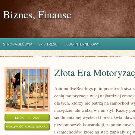
Biznes, Finanse
STRONA GŁÓWNA
SPIS TREŚCI
BLOG INTERNETOWY
Złota Era Motoryzac
AutomotiveBearings.pl to przestrzeń stwor
cenią motoryzacją w jej najbardziej emoc
dla tych, którzy nie patrzą na samochód w
narzędzie, ale widzą w nim styl. Każdy po
sentimentalnej wycieczki przez świat daw
LIPIEC - 10 - 2026
przełomowych konstrukcji, zapomnianych
ZŁOTA
MOŻLIWOŚĆ KOMENTOWANIA
i samochodów, które na stałe zapisały się
ERA
ZOSTAŁA WYŁĄCZONA