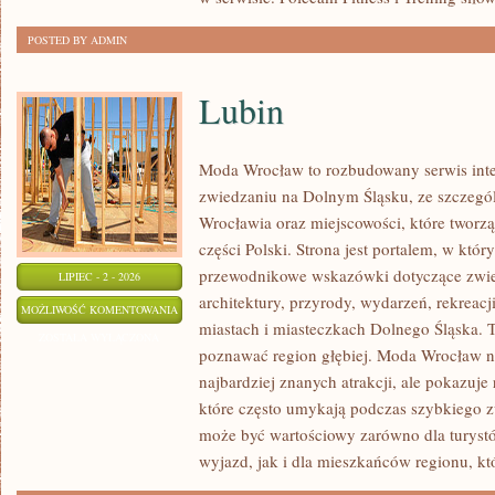
POSTED BY ADMIN
Lubin
Moda Wrocław to rozbudowany serwis int
zwiedzaniu na Dolnym Śląsku, ze szczeg
Wrocławia oraz miejscowości, które tworz
części Polski. Strona jest portalem, w kt
przewodnikowe wskazówki dotyczące zwiedz
LIPIEC - 2 - 2026
architektury, przyrody, wydarzeń, rekreac
LUBIN
MOŻLIWOŚĆ KOMENTOWANIA
miastach i miasteczkach Dolnego Śląska. To
ZOSTAŁA WYŁĄCZONA
poznawać region głębiej. Moda Wrocław ni
najbardziej znanych atrakcji, ale pokazuje
które często umykają podczas szybkiego z
może być wartościowy zarówno dla turys
wyjazd, jak i dla mieszkańców regionu, kt