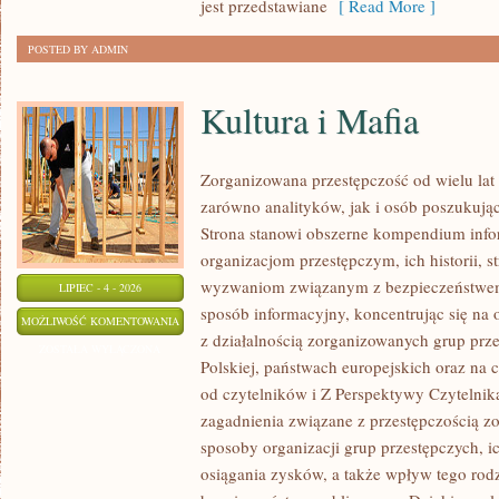
jest przedstawiane
[ Read More ]
POSTED BY ADMIN
Kultura i Mafia
Zorganizowana przestępczość od wielu lat
zarówno analityków, jak i osób poszukując
Strona stanowi obszerne kompendium info
organizacjom przestępczym, ich historii, s
wyzwaniom związanym z bezpieczeństwem.
LIPIEC - 4 - 2026
sposób informacyjny, koncentrując się na
KULTURA
MOŻLIWOŚĆ KOMENTOWANIA
z działalnością zorganizowanych grup prz
I
ZOSTAŁA WYŁĄCZONA
Polskiej, państwach europejskich oraz na 
MAFIA
od czytelników i Z Perspektywy Czytelnika
zagadnienia związane z przestępczością z
sposoby organizacji grup przestępczych, ic
osiągania zysków, a także wpływ tego rodz