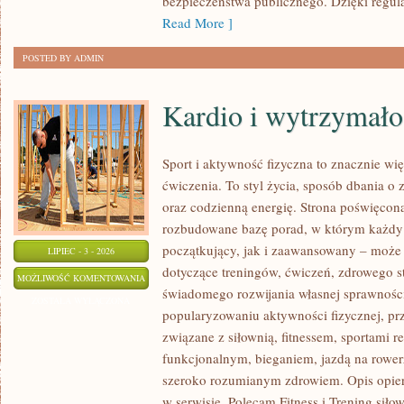
bezpieczeństwa publicznego. Dzięki regu
Read More ]
POSTED BY ADMIN
Kardio i wytrzymało
Sport i aktywność fizyczna to znacznie wię
ćwiczenia. To styl życia, sposób dbania o
oraz codzienną energię. Strona poświęcona
rozbudowane bazę porad, w którym każdy
początkujący, jak i zaawansowany – może 
LIPIEC - 3 - 2026
dotyczące treningów, ćwiczeń, zdrowego st
KARDIO
MOŻLIWOŚĆ KOMENTOWANIA
świadomego rozwijania własnej sprawności
I
ZOSTAŁA WYŁĄCZONA
popularyzowaniu aktywności fizycznej, pr
WYTRZYMAŁOŚĆ
związane z siłownią, fitnessem, sportami r
funkcjonalnym, bieganiem, jazdą na rowerz
szeroko rozumianym zdrowiem. Opis opier
w serwisie. Polecam Fitness i Trening siło