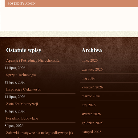
POSTED BY ADMIN
Ostatnie wpisy
Archiwa
Agencje i Pośrednicy Nieruchomości
lipiec 2026
14 lipca, 2026
czerwiec 2026
Sprzęt i Technologia
maj 2026
12 lipca, 2026
kwiecień 2026
Inspiracje i Ciekawostki
marzec 2026
11 lipca, 2026
Złota Era Motoryzacji
luty 2026
10 lipca, 2026
styczeń 2026
Poradniki Budowlane
grudzień 2025
8 lipca, 2026
listopad 2025
Zabawki kreatywne dla małego odkrywcy: jak