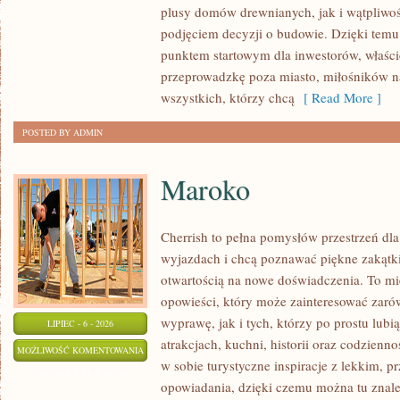
plusy domów drewnianych, jak i wątpliwoś
podjęciem decyzji o budowie. Dzięki te
punktem startowym dla inwestorów, właścic
przeprowadzkę poza miasto, miłośników n
wszystkich, którzy chcą
[ Read More ]
POSTED BY ADMIN
Maroko
Cherrish to pełna pomysłów przestrzeń dla
wyjazdach i chcą poznawać piękne zakątki
otwartością na nowe doświadczenia. To mi
opowieści, który może zainteresować zaró
wyprawę, jak i tych, którzy po prostu lubią
LIPIEC - 6 - 2026
atrakcjach, kuchni, historii oraz codzienn
MAROKO
MOŻLIWOŚĆ KOMENTOWANIA
w sobie turystyczne inspiracje z lekkim,
ZOSTAŁA WYŁĄCZONA
opowiadania, dzięki czemu można tu znal