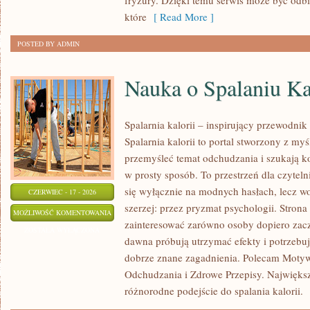
fryzury. Dzięki temu serwis może być odbi
które
[ Read More ]
POSTED BY ADMIN
Nauka o Spalaniu Ka
Spalarnia kalorii – inspirujący przewodnik
Spalarnia kalorii to portal stworzony z my
przemyśleć temat odchudzania i szukają k
w prosty sposób. To przestrzeń dla czyteln
się wyłącznie na modnych hasłach, lecz wo
CZERWIEC - 17 - 2026
szerzej: przez pryzmat psychologii. Stron
NAUKA
MOŻLIWOŚĆ KOMENTOWANIA
zainteresować zarówno osoby dopiero zaczy
O
ZOSTAŁA WYŁĄCZONA
dawna próbują utrzymać efekty i potrzebuj
SPALANIU
dobrze znane zagadnienia. Polecam Motyw
KALORII
Odchudzania i Zdrowe Przepisy. Największą
różnorodne podejście do spalania kalorii.
[