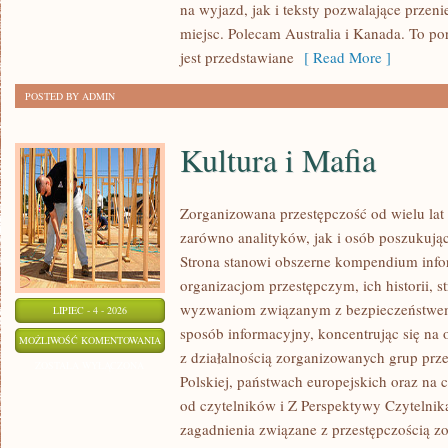
na wyjazd, jak i teksty pozwalające przen
miejsc. Polecam Australia i Kanada. To po
jest przedstawiane
[ Read More ]
POSTED BY ADMIN
Kultura i Mafia
Zorganizowana przestępczość od wielu lat
zarówno analityków, jak i osób poszukując
Strona stanowi obszerne kompendium info
organizacjom przestępczym, ich historii, s
wyzwaniom związanym z bezpieczeństwem.
LIPIEC - 4 - 2026
sposób informacyjny, koncentrując się na
KULTURA
MOŻLIWOŚĆ KOMENTOWANIA
z działalnością zorganizowanych grup prz
I
ZOSTAŁA WYŁĄCZONA
Polskiej, państwach europejskich oraz na 
MAFIA
od czytelników i Z Perspektywy Czytelnika
zagadnienia związane z przestępczością z