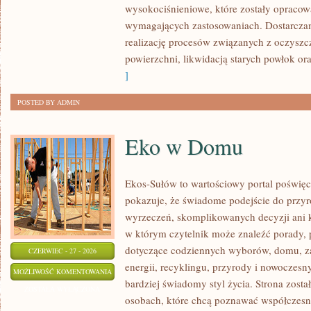
wysokociśnieniowe, które zostały opracow
wymagających zastosowaniach. Dostarczam
realizację procesów związanych z oczysz
powierzchni, likwidacją starych powłok o
]
POSTED BY ADMIN
Eko w Domu
Ekos-Sułów to wartościowy portal poświęco
pokazuje, że świadome podejście do przyr
wyrzeczeń, skomplikowanych decyzji ani 
w którym czytelnik może znaleźć porady, p
dotyczące codziennych wyborów, domu, z
CZERWIEC - 27 - 2026
energii, recyklingu, przyrody i nowoczes
EKO
MOŻLIWOŚĆ KOMENTOWANIA
bardziej świadomy styl życia. Strona zost
W
ZOSTAŁA WYŁĄCZONA
osobach, które chcą poznawać współczesn
DOMU