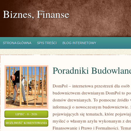
Biznes, Finanse
STRONA GŁÓWNA
SPIS TREŚCI
BLOG INTERNETOWY
Poradniki Budowlan
DomPol – internetowa przestrzeń dla osób
budownictwem drewnianym DomPol to por
domów drewnianych. To pomocne źródło wi
informacji o nowoczesnym budownictwie. St
pojawiających się tematach, które pojawiaj
LIPIEC - 8 - 2026
myśleć o własnym azylu wykonanym z dre
PORADNIKI
MOŻLIWOŚĆ KOMENTOWANIA
Finansowanie i Prawo i Formalności. Tem
BUDOWLANE
ZOSTAŁA WYŁĄCZONA