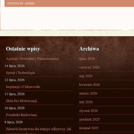
POSTED BY ADMIN
Ostatnie wpisy
Archiwa
Agencje i Pośrednicy Nieruchomości
lipiec 2026
14 lipca, 2026
czerwiec 2026
Sprzęt i Technologia
maj 2026
12 lipca, 2026
kwiecień 2026
Inspiracje i Ciekawostki
marzec 2026
11 lipca, 2026
Złota Era Motoryzacji
luty 2026
10 lipca, 2026
styczeń 2026
Poradniki Budowlane
grudzień 2025
8 lipca, 2026
listopad 2025
Zabawki kreatywne dla małego odkrywcy: jak