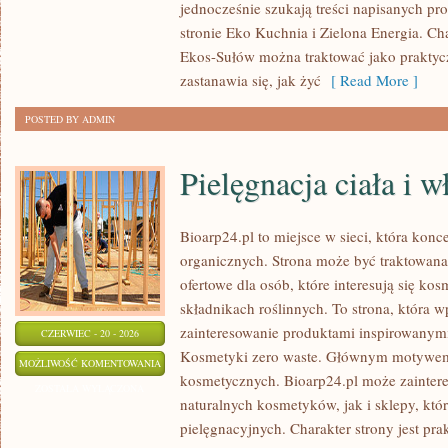
jednocześnie szukają treści napisanych p
stronie Eko Kuchnia i Zielona Energia. Cha
Ekos-Sułów można traktować jako praktyc
zastanawia się, jak żyć
[ Read More ]
POSTED BY ADMIN
Pielęgnacja ciała i 
Bioarp24.pl to miejsce w sieci, która kon
organicznych. Strona może być traktowan
ofertowe dla osób, które interesują się ko
składnikach roślinnych. To strona, która w
zainteresowanie produktami inspirowanym
CZERWIEC - 20 - 2026
Kosmetyki zero waste. Głównym motywem s
PIELĘGNACJA
MOŻLIWOŚĆ KOMENTOWANIA
kosmetycznych. Bioarp24.pl może zainte
CIAŁA
ZOSTAŁA WYŁĄCZONA
naturalnych kosmetyków, jak i sklepy, kt
I
pielęgnacyjnych. Charakter strony jest pra
WŁOSÓW