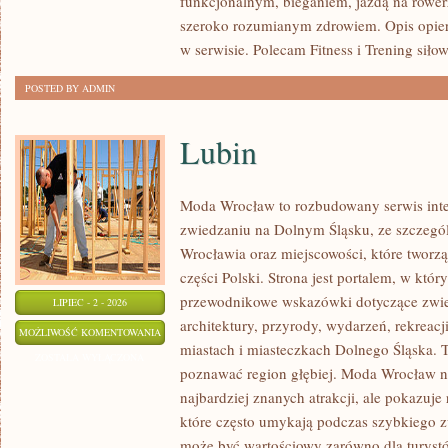
funkcjonalnym, bieganiem, jazdą na rowerz
szeroko rozumianym zdrowiem. Opis opier
w serwisie. Polecam Fitness i Trening siło
POSTED BY ADMIN
Lubin
Moda Wrocław to rozbudowany serwis int
zwiedzaniu na Dolnym Śląsku, ze szczeg
Wrocławia oraz miejscowości, które tworz
części Polski. Strona jest portalem, w kt
przewodnikowe wskazówki dotyczące zwiedz
LIPIEC - 2 - 2026
architektury, przyrody, wydarzeń, rekreac
LUBIN
MOŻLIWOŚĆ KOMENTOWANIA
miastach i miasteczkach Dolnego Śląska. To
ZOSTAŁA WYŁĄCZONA
poznawać region głębiej. Moda Wrocław ni
najbardziej znanych atrakcji, ale pokazuje
które często umykają podczas szybkiego z
może być wartościowy zarówno dla turys