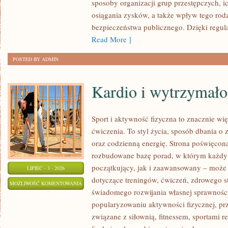
sposoby organizacji grup przestępczych, ic
osiągania zysków, a także wpływ tego rodz
bezpieczeństwa publicznego. Dzięki regu
Read More ]
POSTED BY ADMIN
Kardio i wytrzymało
Sport i aktywność fizyczna to znacznie wię
ćwiczenia. To styl życia, sposób dbania o
oraz codzienną energię. Strona poświęcona
rozbudowane bazę porad, w którym każdy
początkujący, jak i zaawansowany – może 
LIPIEC - 3 - 2026
dotyczące treningów, ćwiczeń, zdrowego st
KARDIO
MOŻLIWOŚĆ KOMENTOWANIA
świadomego rozwijania własnej sprawności
I
ZOSTAŁA WYŁĄCZONA
popularyzowaniu aktywności fizycznej, pr
WYTRZYMAŁOŚĆ
związane z siłownią, fitnessem, sportami r