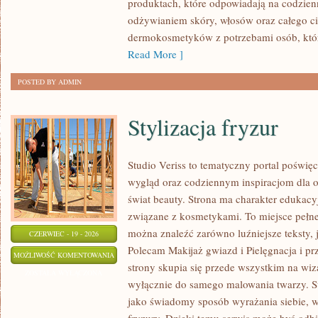
produktach, które odpowiadają na codzien
odżywianiem skóry, włosów oraz całego cia
dermokosmetyków z potrzebami osób, któ
Read More ]
POSTED BY ADMIN
Stylizacja fryzur
Studio Veriss to tematyczny portal pośw
wygląd oraz codziennym inspiracjom dla os
świat beauty. Strona ma charakter edukacy
związane z kosmetykami. To miejsce pełne
można znaleźć zarówno luźniejsze teksty, 
CZERWIEC - 19 - 2026
Polecam Makijaż gwiazd i Pielęgnacja i p
STYLIZACJA
MOŻLIWOŚĆ KOMENTOWANIA
strony skupia się przede wszystkim na wiza
FRYZUR
ZOSTAŁA WYŁĄCZONA
wyłącznie do samego malowania twarzy. St
jako świadomy sposób wyrażania siebie, 