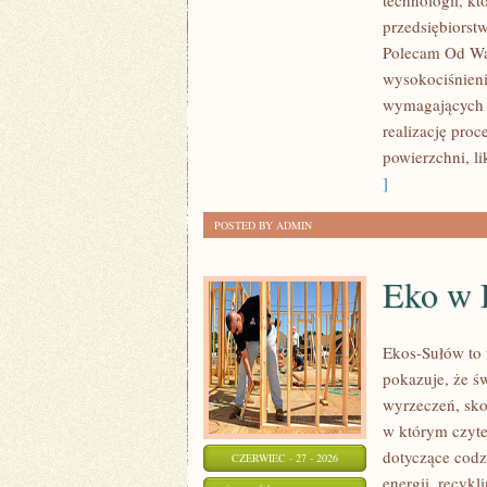
technologii, k
przedsiębiorst
Polecam Od Was
wysokociśnieni
wymagających 
realizację pro
powierzchni, l
]
POSTED BY ADMIN
Eko w
Ekos-Sułów to 
pokazuje, że ś
wyrzeczeń, sko
w którym czyte
dotyczące cod
CZERWIEC - 27 - 2026
energii, recyk