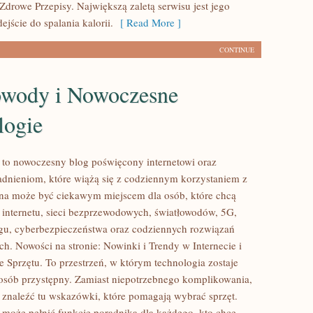
Zdrowe Przepisy. Największą zaletą serwisu jest jego
jście do spalania kalorii.
[ Read More ]
CONTINUE
owody i Nowoczesne
logie
l to nowoczesny blog poświęcony internetowi oraz
dnieniom, które wiążą się z codziennym korzystaniem z
ona może być ciekawym miejscem dla osób, które chcą
 internetu, sieci bezprzewodowych, światłowodów, 5G,
gu, cyberbezpieczeństwa oraz codziennych rozwiązań
ch. Nowości na stronie: Nowinki i Trendy w Internecie i
e Sprzętu. To przestrzeń, w którym technologia zostaje
sób przystępny. Zamiast niepotrzebnego komplikowania,
 znaleźć tu wskazówki, które pomagają wybrać sprzęt.
l może pełnić funkcję poradnika dla każdego, kto chce