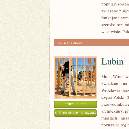
popularyzowani
WYTRZYMAŁOŚĆ
związane z siło
funkcjonalnym,
szeroko rozumi
w serwisie. Pol
POSTED BY ADMIN
Lubin
Moda Wrocław 
zwiedzaniu na
Wrocławia oraz
części Polski. 
przewodnikowe 
LIPIEC - 2 - 2026
architektury, p
LUBIN
MOŻLIWOŚĆ KOMENTOWANIA
miastach i mias
ZOSTAŁA WYŁĄCZONA
poznawać regio