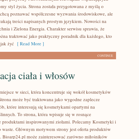
omy styl życia. Strona została przygotowana z myślą o
e chcą poznawać współczesne wyzwania środowiskowe, ale
zukają treści napisanych prostym językiem. Nowości na
hnia i Zielona Energia. Charakter serwisu sprawia, że
na traktować jako praktyczny poradnik dla każdego, kto
 jak żyć
[ Read More ]
CONTINUE
acja ciała i włosów
 miejsce w sieci, która koncentruje się wokół kosmetyków
Strona może być traktowana jako wygodne zaplecze
ób, które interesują się kosmetykami opartymi na
linnych. To strona, która wpisuje się w rosnące
e produktami inspirowanymi ziołami. Polecamy Kosmetyki i
o waste. Głównym motywem strony jest oferta produktów
. Bioarp24.pl może zainteresować zarówno miłośników