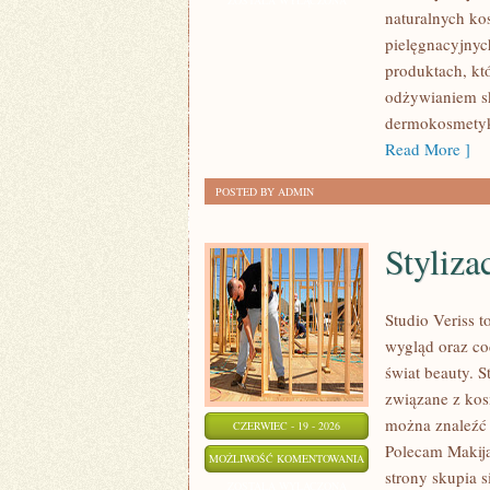
ZOSTAŁA WYŁĄCZONA
naturalnych ko
I
pielęgnacyjnych
WŁOSÓW
produktach, kt
odżywianiem sk
dermokosmetyk
Read More ]
POSTED BY ADMIN
Styliza
Studio Veriss 
wygląd oraz co
świat beauty. 
związane z kos
można znaleźć 
CZERWIEC - 19 - 2026
Polecam Makija
STYLIZACJA
MOŻLIWOŚĆ KOMENTOWANIA
strony skupia s
FRYZUR
ZOSTAŁA WYŁĄCZONA