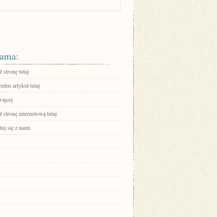
ama:
 stronę tutaj
ełen artykuł tutaj
więcej
stronę internetową tutaj
uj się z nami