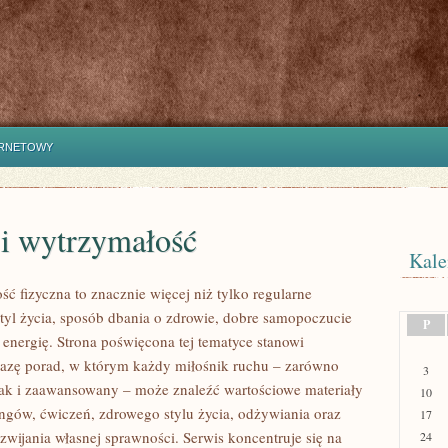
ERNETOWY
 i wytrzymałość
Kale
ść fizyczna to znacznie więcej niż tylko regularne
styl życia, sposób dbania o zdrowie, dobre samopoczucie
P
 energię. Strona poświęcona tej tematyce stanowi
azę porad, w którym każdy miłośnik ruchu – zarówno
3
jak i zaawansowany – może znaleźć wartościowe materiały
10
ingów, ćwiczeń, zdrowego stylu życia, odżywiania oraz
17
wijania własnej sprawności. Serwis koncentruje się na
24