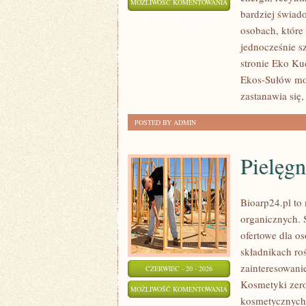
EKO
MOŻLIWOŚĆ KOMENTOWANIA
bardziej świad
W
ZOSTAŁA WYŁĄCZONA
osobach, któr
DOMU
jednocześnie s
stronie Eko Kuc
Ekos-Sułów moż
zastanawia się,
POSTED BY ADMIN
Pielęgn
Bioarp24.pl to
organicznych. 
ofertowe dla os
składnikach roś
zainteresowani
CZERWIEC - 20 - 2026
Kosmetyki zer
PIELĘGNACJA
MOŻLIWOŚĆ KOMENTOWANIA
kosmetycznych
CIAŁA