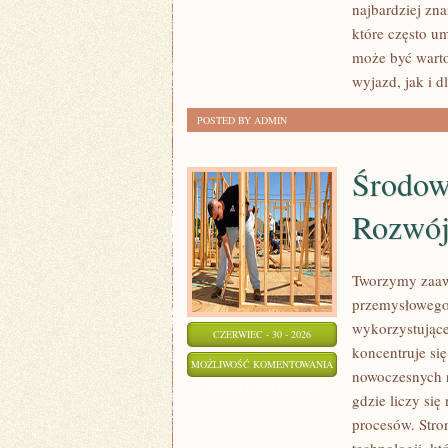
najbardziej zna
które często u
może być wart
wyjazd, jak i 
POSTED BY ADMIN
Środow
Rozwó
Tworzymy zaaw
przemysłowego,
wykorzystujące
CZERWIEC - 30 - 2026
koncentruje si
ŚRODOWISKO
MOŻLIWOŚĆ KOMENTOWANIA
nowoczesnych r
I
ZOSTAŁA WYŁĄCZONA
gdzie liczy si
ZRÓWNOWAŻONY
procesów. Stro
ROZWÓJ