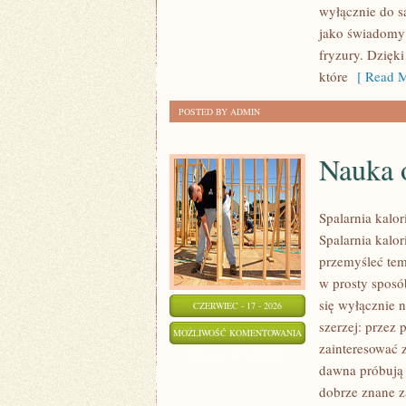
wyłącznie do s
jako świadomy 
fryzury. Dzięk
które
[ Read M
POSTED BY ADMIN
Nauka o
Spalarnia kalor
Spalarnia kalor
przemyśleć tem
w prosty sposób
się wyłącznie 
CZERWIEC - 17 - 2026
szerzej: przez 
NAUKA
MOŻLIWOŚĆ KOMENTOWANIA
zainteresować 
O
ZOSTAŁA WYŁĄCZONA
dawna próbują 
SPALANIU
dobrze znane z
KALORII