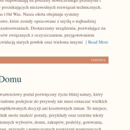
tóre odpowiadają na potrzeby nowoczesnego przemysłu i
w poszukujących niezawodnych rozwiązań technicznych.
 i Od Was. Nasza oferta obejmuje systemy
owe, które zostały opracowane z myślą o najbardziej
zastosowaniach. Dostarczamy urządzenia, pozwalające na
cesów związanych z oczyszczaniem, przygotowaniem
ikwidacją starych powłok oraz wieloma innymi
[ Read More
CONTINUE
 Domu
wartościowy portal poświęcony życiu bliżej natury, który
wiadome podejście do przyrody nie musi oznaczać wielkich
mplikowanych decyzji ani kosztownych zmian. To miejsce,
lnik może znaleźć porady, przykłady oraz rzetelne teksty
ziennych wyborów, domu, zakupów, podróży, gotowania,
lingu, przyrody i nowoczesnych rozwiązań wspierających