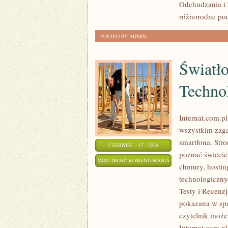
Odchudzania i 
różnorodne pode
POSTED BY ADMIN
Światł
Techno
Internat.com.p
wszystkim zaga
smartfona. Str
CZERWIEC - 17 - 2026
poznać świecie
ŚWIATŁOWODY
MOŻLIWOŚĆ KOMENTOWANIA
chmury, hostin
I
ZOSTAŁA WYŁĄCZONA
technologiczny
NOWOCZESNE
Testy i Recenzj
TECHNOLOGIE
pokazana w spo
czytelnik może
Internat.com.p