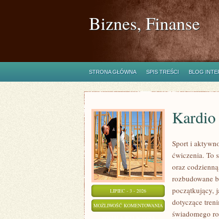
Biznes, Finanse
STRONA GŁÓWNA
SPIS TREŚCI
BLOG INT
Kardio
Sport i aktywno
ćwiczenia. To 
oraz codzienną
rozbudowane b
początkujący, 
LIPIEC - 3 - 2026
dotyczące tren
KARDIO
MOŻLIWOŚĆ KOMENTOWANIA
świadomego roz
I
ZOSTAŁA WYŁĄCZONA