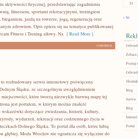
31
u aktywności fizycznej, przedstawiając zagadnienia
wnią, fitnessem, sportami rekreacyjnymi, treningiem
« lip
 bieganiem, jazdą na rowerze, jogą, regeneracją oraz
anym zdrowiem. Opis opiera się na tematyce publikowanej
ecam Fitness i Trening siłowy. Na
[ Read More ]
Rekl
Odwiedź
CONTINUE
Zobacz p
Poznaj 
Odwiedź 
to rozbudowany serwis internetowy poświęcony
Skontakt
 Dolnym Śląsku, ze szczególnym uwzględnieniem
Blog
 miejscowości, które tworzą niezwykle barwną mapę tej
Serwis
Strona jest portalem, w którym można znaleźć
Blog
wskazówki dotyczące zwiedzania, historii, kultury,
Internet
rzyrody, wydarzeń, rekreacji oraz codziennego życia w
teczkach Dolnego Śląska. To portal dla osób, które lubią
Portal
n głębiej. Moda Wrocław nie ogranicza się wyłącznie do