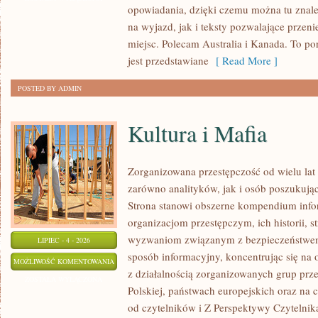
opowiadania, dzięki czemu można tu znal
na wyjazd, jak i teksty pozwalające przen
miejsc. Polecam Australia i Kanada. To po
jest przedstawiane
[ Read More ]
POSTED BY ADMIN
Kultura i Mafia
Zorganizowana przestępczość od wielu lat
zarówno analityków, jak i osób poszukując
Strona stanowi obszerne kompendium info
organizacjom przestępczym, ich historii, s
wyzwaniom związanym z bezpieczeństwem.
LIPIEC - 4 - 2026
sposób informacyjny, koncentrując się na
KULTURA
MOŻLIWOŚĆ KOMENTOWANIA
z działalnością zorganizowanych grup prz
I
ZOSTAŁA WYŁĄCZONA
Polskiej, państwach europejskich oraz na 
MAFIA
od czytelników i Z Perspektywy Czytelnika