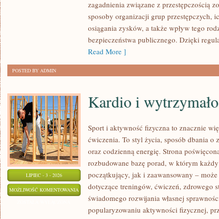
zagadnienia związane z przestępczością z
sposoby organizacji grup przestępczych, ic
osiągania zysków, a także wpływ tego rodz
bezpieczeństwa publicznego. Dzięki regu
Read More ]
POSTED BY ADMIN
Kardio i wytrzymało
Sport i aktywność fizyczna to znacznie wię
ćwiczenia. To styl życia, sposób dbania o
oraz codzienną energię. Strona poświęcona
rozbudowane bazę porad, w którym każdy
początkujący, jak i zaawansowany – może 
LIPIEC - 3 - 2026
dotyczące treningów, ćwiczeń, zdrowego st
KARDIO
MOŻLIWOŚĆ KOMENTOWANIA
świadomego rozwijania własnej sprawności
I
ZOSTAŁA WYŁĄCZONA
popularyzowaniu aktywności fizycznej, pr
WYTRZYMAŁOŚĆ