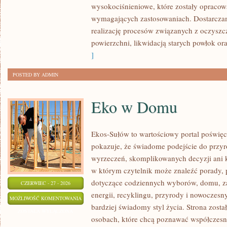
wysokociśnieniowe, które zostały opracow
wymagających zastosowaniach. Dostarczam
realizację procesów związanych z oczysz
powierzchni, likwidacją starych powłok o
]
POSTED BY ADMIN
Eko w Domu
Ekos-Sułów to wartościowy portal poświęco
pokazuje, że świadome podejście do przyr
wyrzeczeń, skomplikowanych decyzji ani 
w którym czytelnik może znaleźć porady, p
dotyczące codziennych wyborów, domu, z
CZERWIEC - 27 - 2026
energii, recyklingu, przyrody i nowoczes
EKO
MOŻLIWOŚĆ KOMENTOWANIA
bardziej świadomy styl życia. Strona zost
W
ZOSTAŁA WYŁĄCZONA
osobach, które chcą poznawać współczesn
DOMU