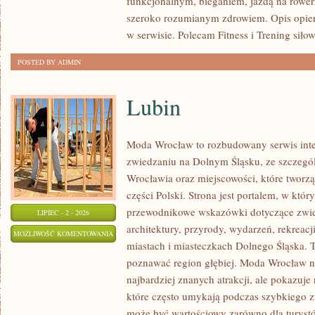
funkcjonalnym, bieganiem, jazdą na rowerz
szeroko rozumianym zdrowiem. Opis opier
w serwisie. Polecam Fitness i Trening siło
POSTED BY ADMIN
Lubin
Moda Wrocław to rozbudowany serwis int
zwiedzaniu na Dolnym Śląsku, ze szczeg
Wrocławia oraz miejscowości, które tworz
części Polski. Strona jest portalem, w kt
przewodnikowe wskazówki dotyczące zwiedz
LIPIEC - 2 - 2026
architektury, przyrody, wydarzeń, rekreac
LUBIN
MOŻLIWOŚĆ KOMENTOWANIA
miastach i miasteczkach Dolnego Śląska. To
ZOSTAŁA WYŁĄCZONA
poznawać region głębiej. Moda Wrocław ni
najbardziej znanych atrakcji, ale pokazuje
które często umykają podczas szybkiego z
może być wartościowy zarówno dla turys