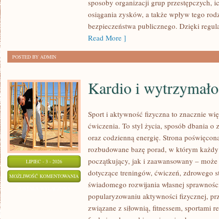
sposoby organizacji grup przestępczych, ic
osiągania zysków, a także wpływ tego rodz
bezpieczeństwa publicznego. Dzięki regu
Read More ]
POSTED BY ADMIN
Kardio i wytrzymało
Sport i aktywność fizyczna to znacznie wię
ćwiczenia. To styl życia, sposób dbania o
oraz codzienną energię. Strona poświęcona
rozbudowane bazę porad, w którym każdy
początkujący, jak i zaawansowany – może 
LIPIEC - 3 - 2026
dotyczące treningów, ćwiczeń, zdrowego st
KARDIO
MOŻLIWOŚĆ KOMENTOWANIA
świadomego rozwijania własnej sprawności
I
ZOSTAŁA WYŁĄCZONA
popularyzowaniu aktywności fizycznej, pr
WYTRZYMAŁOŚĆ
związane z siłownią, fitnessem, sportami r