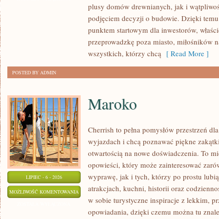
plusy domów drewnianych, jak i wątpliwoś
podjęciem decyzji o budowie. Dzięki te
punktem startowym dla inwestorów, właścic
przeprowadzkę poza miasto, miłośników n
wszystkich, którzy chcą
[ Read More ]
POSTED BY ADMIN
Maroko
Cherrish to pełna pomysłów przestrzeń dla
wyjazdach i chcą poznawać piękne zakątki
otwartością na nowe doświadczenia. To mi
opowieści, który może zainteresować zaró
wyprawę, jak i tych, którzy po prostu lubią
LIPIEC - 6 - 2026
atrakcjach, kuchni, historii oraz codzienn
MAROKO
MOŻLIWOŚĆ KOMENTOWANIA
w sobie turystyczne inspiracje z lekkim,
ZOSTAŁA WYŁĄCZONA
opowiadania, dzięki czemu można tu znal