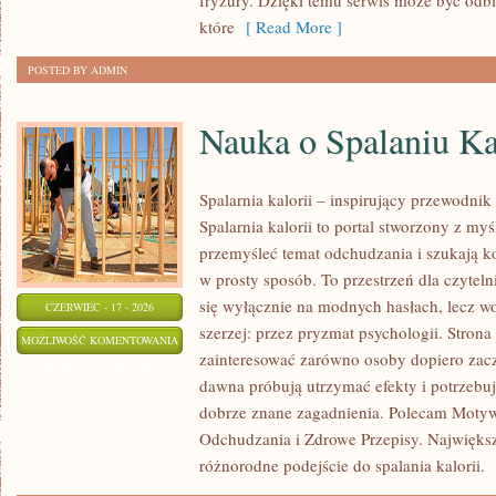
fryzury. Dzięki temu serwis może być odbi
które
[ Read More ]
POSTED BY ADMIN
Nauka o Spalaniu Ka
Spalarnia kalorii – inspirujący przewodnik
Spalarnia kalorii to portal stworzony z my
przemyśleć temat odchudzania i szukają k
w prosty sposób. To przestrzeń dla czyteln
się wyłącznie na modnych hasłach, lecz wo
CZERWIEC - 17 - 2026
szerzej: przez pryzmat psychologii. Stron
NAUKA
MOŻLIWOŚĆ KOMENTOWANIA
zainteresować zarówno osoby dopiero zaczy
O
ZOSTAŁA WYŁĄCZONA
dawna próbują utrzymać efekty i potrzebuj
SPALANIU
dobrze znane zagadnienia. Polecam Motyw
KALORII
Odchudzania i Zdrowe Przepisy. Największą
różnorodne podejście do spalania kalorii.
[