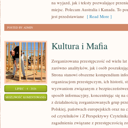
na wyjazd, jak i teksty pozwalające przen
miejsc. Polecam Australia i Kanada. To po
jest przedstawiane
[ Read More ]
POSTED BY ADMIN
Kultura i Mafia
Zorganizowana przestępczość od wielu lat
zarówno analityków, jak i osób poszukując
Strona stanowi obszerne kompendium info
organizacjom przestępczym, ich historii, s
wyzwaniom związanym z bezpieczeństwem.
LIPIEC - 4 - 2026
sposób informacyjny, koncentrując się na
KULTURA
MOŻLIWOŚĆ KOMENTOWANIA
z działalnością zorganizowanych grup prz
I
ZOSTAŁA WYŁĄCZONA
Polskiej, państwach europejskich oraz na 
MAFIA
od czytelników i Z Perspektywy Czytelnika
zagadnienia związane z przestępczością z