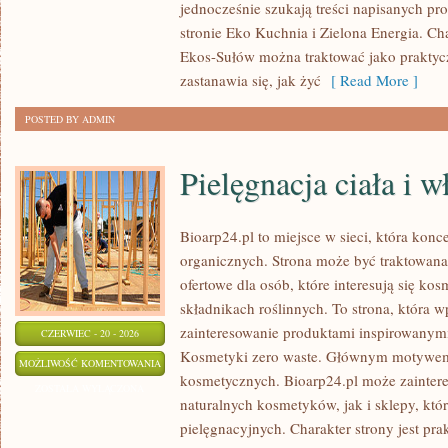
jednocześnie szukają treści napisanych p
stronie Eko Kuchnia i Zielona Energia. Cha
Ekos-Sułów można traktować jako praktyc
zastanawia się, jak żyć
[ Read More ]
POSTED BY ADMIN
Pielęgnacja ciała i 
Bioarp24.pl to miejsce w sieci, która kon
organicznych. Strona może być traktowan
ofertowe dla osób, które interesują się ko
składnikach roślinnych. To strona, która w
zainteresowanie produktami inspirowanym
CZERWIEC - 20 - 2026
Kosmetyki zero waste. Głównym motywem s
PIELĘGNACJA
MOŻLIWOŚĆ KOMENTOWANIA
kosmetycznych. Bioarp24.pl może zainte
CIAŁA
ZOSTAŁA WYŁĄCZONA
naturalnych kosmetyków, jak i sklepy, kt
I
pielęgnacyjnych. Charakter strony jest pra
WŁOSÓW