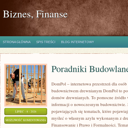
Biznes, Finanse
STRONA GŁÓWNA
SPIS TREŚCI
BLOG INTERNETOWY
Poradniki Budowlan
DomPol – internetowa przestrzeń dla osób
budownictwem drewnianym DomPol to por
domów drewnianych. To pomocne źródło wi
informacji o nowoczesnym budownictwie. St
pojawiających się tematach, które pojawiaj
LIPIEC - 8 - 2026
myśleć o własnym azylu wykonanym z dre
PORADNIKI
MOŻLIWOŚĆ KOMENTOWANIA
Finansowanie i Prawo i Formalności. Tem
BUDOWLANE
ZOSTAŁA WYŁĄCZONA