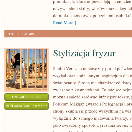
produktach, które odpowiadają na codzien
odżywianiem skóry, włosów oraz całego cia
dermokosmetyków z potrzebami osób, któ
Read More ]
POSTED BY ADMIN
Stylizacja fryzur
Studio Veriss to tematyczny portal pośw
wygląd oraz codziennym inspiracjom dla os
świat beauty. Strona ma charakter edukacy
związane z kosmetykami. To miejsce pełne
można znaleźć zarówno luźniejsze teksty, 
CZERWIEC - 19 - 2026
Polecam Makijaż gwiazd i Pielęgnacja i p
STYLIZACJA
MOŻLIWOŚĆ KOMENTOWANIA
strony skupia się przede wszystkim na wiza
FRYZUR
ZOSTAŁA WYŁĄCZONA
wyłącznie do samego malowania twarzy. St
jako świadomy sposób wyrażania siebie, 