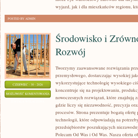
wyjazd, jak i dla mieszkańców regionu, kt
POSTED BY ADMIN
Środowisko i Zrów
Rozwój
Tworzymy zaawansowane rozwiązania prze
przemysłowego, dostarczając wysokiej jak
wykorzystujące technologię wysokiego ciś
CZERWIEC - 30 - 2026
koncentruje się na projektowaniu, produkc
ŚRODOWISKO
MOŻLIWOŚĆ KOMENTOWANIA
nowoczesnych rozwiązań, które znajdują z
I
ZOSTAŁA WYŁĄCZONA
gdzie liczy się niezawodność, precyzja 
ZRÓWNOWAŻONY
procesów. Strona prezentuje bogatą ofertę
ROZWÓJ
technologii, które odpowiadają na potrze
przedsiębiorstw poszukujących niezawodn
Polecam Od Was i Od Was. Nasza oferta o