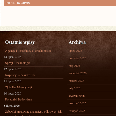
POSTED BY ADMIN
Ostatnie wpisy
Archiwa
Agencje i Pośrednicy Nieruchomości
lipiec 2026
14 lipca, 2026
czerwiec 2026
Sprzęt i Technologia
maj 2026
12 lipca, 2026
kwiecień 2026
Inspiracje i Ciekawostki
marzec 2026
11 lipca, 2026
Złota Era Motoryzacji
luty 2026
10 lipca, 2026
styczeń 2026
Poradniki Budowlane
grudzień 2025
8 lipca, 2026
listopad 2025
Zabawki kreatywne dla małego odkrywcy: jak