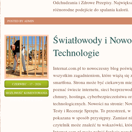
Odchudzania i Zdrowe Przepisy. Największą
różnorodne podejście do spalania kalorii.
[
POSTED BY ADMIN
Światłowody i Nowo
Technologie
Internat.com.pl to nowoczesny blog poświ
wszystkim zagadnieniom, które wiążą się
smartfona. Strona może być ciekawym miej
CZERWIEC - 17 - 2026
poznać świecie internetu, sieci bezprzew
ŚWIATŁOWODY
MOŻLIWOŚĆ KOMENTOWANIA
chmury, hostingu, cyberbezpieczeństwa o
I
ZOSTAŁA WYŁĄCZONA
technologicznych. Nowości na stronie: Now
NOWOCZESNE
Testy i Recenzje Sprzętu. To przestrzeń, w
TECHNOLOGIE
pokazana w sposób przystępny. Zamiast n
czytelnik może znaleźć tu wskazówki, któ
Internat.com.pl może pełnić funkcję porad