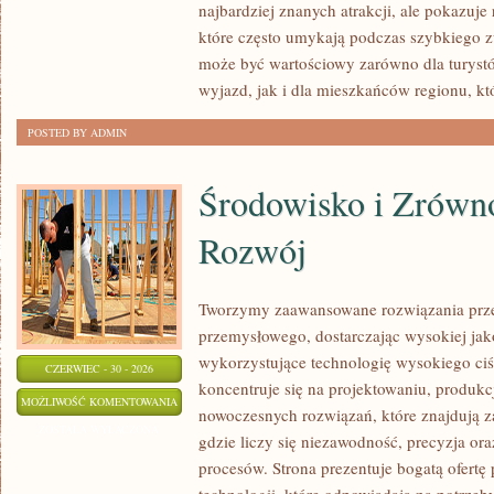
najbardziej znanych atrakcji, ale pokazuje
które często umykają podczas szybkiego z
może być wartościowy zarówno dla turys
wyjazd, jak i dla mieszkańców regionu, kt
POSTED BY ADMIN
Środowisko i Zrów
Rozwój
Tworzymy zaawansowane rozwiązania prze
przemysłowego, dostarczając wysokiej jak
wykorzystujące technologię wysokiego ciś
CZERWIEC - 30 - 2026
koncentruje się na projektowaniu, produkc
ŚRODOWISKO
MOŻLIWOŚĆ KOMENTOWANIA
nowoczesnych rozwiązań, które znajdują z
I
ZOSTAŁA WYŁĄCZONA
gdzie liczy się niezawodność, precyzja 
ZRÓWNOWAŻONY
procesów. Strona prezentuje bogatą ofertę
ROZWÓJ