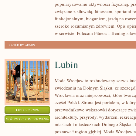
popularyzowaniu aktywności fizycznej, pr
WYTRZYMAŁOŚĆ
związane z siłownią, fitnessem, sportami r
funkcjonalnym, bieganiem, jazdą na rowerz
szeroko rozumianym zdrowiem. Opis opier
w serwisie. Polecam Fitness i Trening siło
POSTED BY ADMIN
Lubin
Moda Wrocław to rozbudowany serwis int
zwiedzaniu na Dolnym Śląsku, ze szczeg
Wrocławia oraz miejscowości, które tworz
części Polski. Strona jest portalem, w kt
przewodnikowe wskazówki dotyczące zwiedz
LIPIEC - 2 - 2026
architektury, przyrody, wydarzeń, rekreac
LUBIN
MOŻLIWOŚĆ KOMENTOWANIA
miastach i miasteczkach Dolnego Śląska. To
ZOSTAŁA WYŁĄCZONA
poznawać region głębiej. Moda Wrocław ni