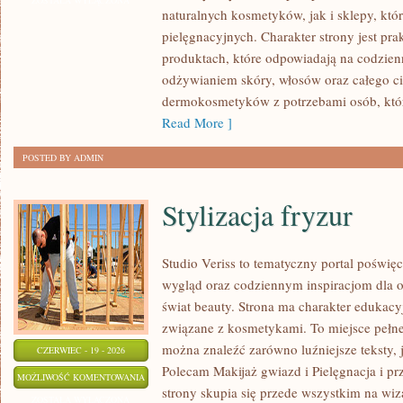
ZOSTAŁA WYŁĄCZONA
naturalnych kosmetyków, jak i sklepy, kt
I
pielęgnacyjnych. Charakter strony jest pra
WŁOSÓW
produktach, które odpowiadają na codzien
odżywianiem skóry, włosów oraz całego cia
dermokosmetyków z potrzebami osób, któ
Read More ]
POSTED BY ADMIN
Stylizacja fryzur
Studio Veriss to tematyczny portal pośw
wygląd oraz codziennym inspiracjom dla os
świat beauty. Strona ma charakter edukacy
związane z kosmetykami. To miejsce pełne
można znaleźć zarówno luźniejsze teksty, 
CZERWIEC - 19 - 2026
Polecam Makijaż gwiazd i Pielęgnacja i p
STYLIZACJA
MOŻLIWOŚĆ KOMENTOWANIA
strony skupia się przede wszystkim na wiza
FRYZUR
ZOSTAŁA WYŁĄCZONA