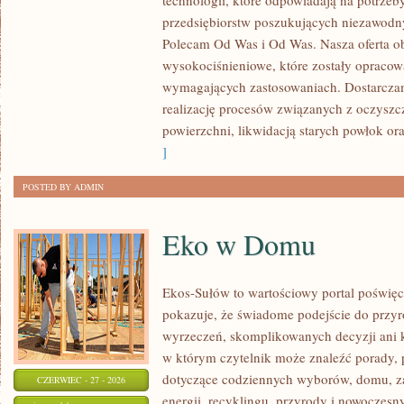
technologii, które odpowiadają na potrze
przedsiębiorstw poszukujących niezawodn
Polecam Od Was i Od Was. Nasza oferta o
wysokociśnieniowe, które zostały opracow
wymagających zastosowaniach. Dostarczam
realizację procesów związanych z oczysz
powierzchni, likwidacją starych powłok o
]
POSTED BY ADMIN
Eko w Domu
Ekos-Sułów to wartościowy portal poświęco
pokazuje, że świadome podejście do przyr
wyrzeczeń, skomplikowanych decyzji ani 
w którym czytelnik może znaleźć porady, p
dotyczące codziennych wyborów, domu, z
CZERWIEC - 27 - 2026
energii, recyklingu, przyrody i nowoczes