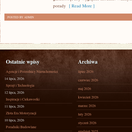
porady
[ Read More ]
POSTED BY ADMIN
Ostatnie wpisy
Archiwa
Agencje i Pośrednicy Nieruchomości
lipiec 2026
14 lipca, 2026
czerwiec 2026
Sprzęt i Technologia
maj 2026
12 lipca, 2026
kwiecień 2026
Inspiracje i Ciekawostki
marzec 2026
11 lipca, 2026
Złota Era Motoryzacji
luty 2026
10 lipca, 2026
styczeń 2026
Poradniki Budowlane
grudzień 2025