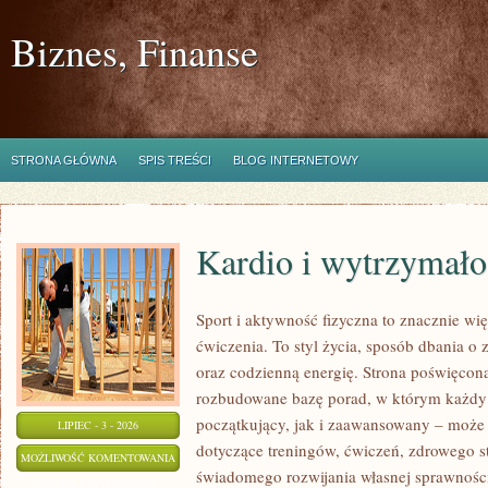
Biznes, Finanse
STRONA GŁÓWNA
SPIS TREŚCI
BLOG INTERNETOWY
Kardio i wytrzymało
Sport i aktywność fizyczna to znacznie wię
ćwiczenia. To styl życia, sposób dbania o
oraz codzienną energię. Strona poświęcona
rozbudowane bazę porad, w którym każdy
początkujący, jak i zaawansowany – może 
LIPIEC - 3 - 2026
dotyczące treningów, ćwiczeń, zdrowego st
KARDIO
MOŻLIWOŚĆ KOMENTOWANIA
świadomego rozwijania własnej sprawności
I
ZOSTAŁA WYŁĄCZONA