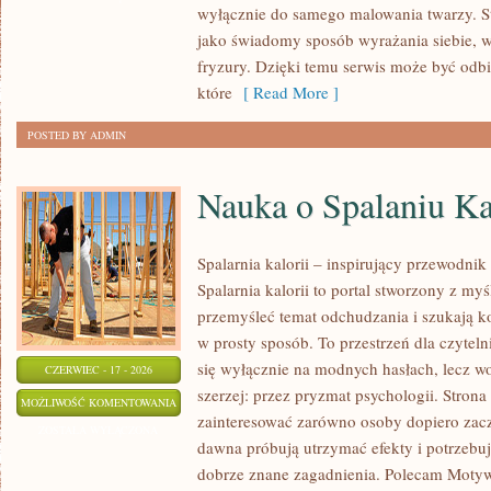
wyłącznie do samego malowania twarzy. St
jako świadomy sposób wyrażania siebie, 
fryzury. Dzięki temu serwis może być odbi
które
[ Read More ]
POSTED BY ADMIN
Nauka o Spalaniu Ka
Spalarnia kalorii – inspirujący przewodnik
Spalarnia kalorii to portal stworzony z my
przemyśleć temat odchudzania i szukają k
w prosty sposób. To przestrzeń dla czyteln
się wyłącznie na modnych hasłach, lecz wo
CZERWIEC - 17 - 2026
szerzej: przez pryzmat psychologii. Stron
NAUKA
MOŻLIWOŚĆ KOMENTOWANIA
zainteresować zarówno osoby dopiero zaczy
O
ZOSTAŁA WYŁĄCZONA
dawna próbują utrzymać efekty i potrzebuj
SPALANIU
dobrze znane zagadnienia. Polecam Motyw
KALORII