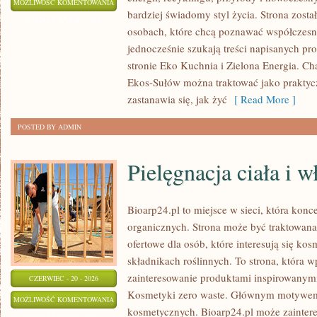
EKO
MOŻLIWOŚĆ KOMENTOWANIA
bardziej świadomy styl życia. Strona zost
W
ZOSTAŁA WYŁĄCZONA
osobach, które chcą poznawać współczesn
DOMU
jednocześnie szukają treści napisanych p
stronie Eko Kuchnia i Zielona Energia. Cha
Ekos-Sułów można traktować jako praktyc
zastanawia się, jak żyć
[ Read More ]
POSTED BY ADMIN
Pielęgnacja ciała i 
Bioarp24.pl to miejsce w sieci, która kon
organicznych. Strona może być traktowan
ofertowe dla osób, które interesują się ko
składnikach roślinnych. To strona, która w
zainteresowanie produktami inspirowanym
CZERWIEC - 20 - 2026
Kosmetyki zero waste. Głównym motywem s
PIELĘGNACJA
MOŻLIWOŚĆ KOMENTOWANIA
kosmetycznych. Bioarp24.pl może zainte
CIAŁA