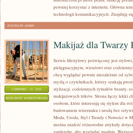
pewniej korzystać z internetu. Główna tem
technologii komunikacyjnych. Znajdują się 
POSTED BY ADMIN
Makijaż dla Twarzy 
Serwis lifestylowy poświęcony jest stylow
pielęgnacyjnym, wizażowi oraz codziennym
chcą wyglądać pewnie niezależnie od sylwe
myślą o czytelnikach, którzy szukają pros
stylizacji, codziennych rytuałów beauty, es
CZERWIEC - 15 - 2026
makijażowych trików. Strona łączy lekki ch
MAKIJAŻ
MOŻLIWOŚĆ KOMENTOWANIA
osobom, które interesują się stylem dla r
DLA
ZOSTAŁA WYŁĄCZONA
budowaniem wizerunku i urodą bez sztyw
TWARZY
Moda, Uroda, Styl i Trendy i Nowości w Mo
PLUS
można znaleźć różnorodne artykuły dotyc
SIZE
garderobę, aby wyglądać modnie. Ważnym