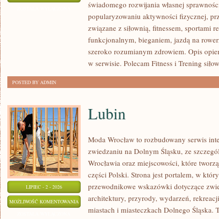
świadomego rozwijania własnej sprawności
I
ZOSTAŁA WYŁĄCZONA
popularyzowaniu aktywności fizycznej, pr
WYTRZYMAŁOŚĆ
związane z siłownią, fitnessem, sportami r
funkcjonalnym, bieganiem, jazdą na rowerz
szeroko rozumianym zdrowiem. Opis opier
w serwisie. Polecam Fitness i Trening siło
POSTED BY ADMIN
Lubin
Moda Wrocław to rozbudowany serwis int
zwiedzaniu na Dolnym Śląsku, ze szczeg
Wrocławia oraz miejscowości, które tworz
części Polski. Strona jest portalem, w kt
przewodnikowe wskazówki dotyczące zwiedz
LIPIEC - 2 - 2026
architektury, przyrody, wydarzeń, rekreac
LUBIN
MOŻLIWOŚĆ KOMENTOWANIA
miastach i miasteczkach Dolnego Śląska. To
ZOSTAŁA WYŁĄCZONA