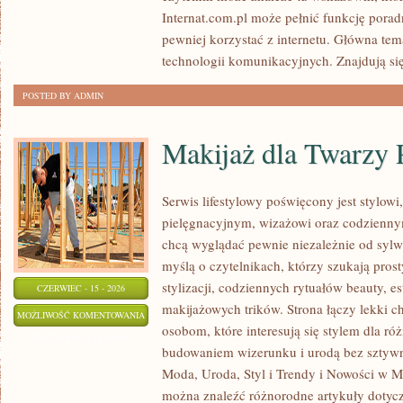
Internat.com.pl może pełnić funkcję porad
pewniej korzystać z internetu. Główna tem
technologii komunikacyjnych. Znajdują się 
POSTED BY ADMIN
Makijaż dla Twarzy 
Serwis lifestylowy poświęcony jest stylow
pielęgnacyjnym, wizażowi oraz codziennym
chcą wyglądać pewnie niezależnie od sylwe
myślą o czytelnikach, którzy szukają pros
stylizacji, codziennych rytuałów beauty, es
CZERWIEC - 15 - 2026
makijażowych trików. Strona łączy lekki ch
MAKIJAŻ
MOŻLIWOŚĆ KOMENTOWANIA
osobom, które interesują się stylem dla r
DLA
ZOSTAŁA WYŁĄCZONA
budowaniem wizerunku i urodą bez sztyw
TWARZY
Moda, Uroda, Styl i Trendy i Nowości w Mo
PLUS
można znaleźć różnorodne artykuły dotyc