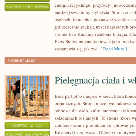
energii, recyklingu, przyrody i nowoczes
EKO
MOŻLIWOŚĆ KOMENTOWANIA
bardziej świadomy styl życia. Strona zost
W
ZOSTAŁA WYŁĄCZONA
osobach, które chcą poznawać współczesn
DOMU
jednocześnie szukają treści napisanych p
stronie Eko Kuchnia i Zielona Energia. Cha
Ekos-Sułów można traktować jako praktyc
zastanawia się, jak żyć
[ Read More ]
POSTED BY ADMIN
Pielęgnacja ciała i 
Bioarp24.pl to miejsce w sieci, która kon
organicznych. Strona może być traktowan
ofertowe dla osób, które interesują się ko
składnikach roślinnych. To strona, która w
zainteresowanie produktami inspirowanym
CZERWIEC - 20 - 2026
Kosmetyki zero waste. Głównym motywem s
PIELĘGNACJA
MOŻLIWOŚĆ KOMENTOWANIA