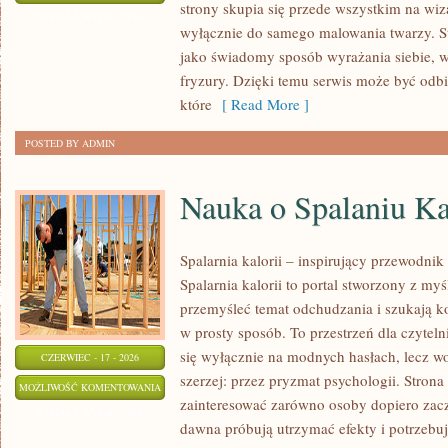
strony skupia się przede wszystkim na wiza
FRYZUR
ZOSTAŁA WYŁĄCZONA
wyłącznie do samego malowania twarzy. St
jako świadomy sposób wyrażania siebie, 
fryzury. Dzięki temu serwis może być odbi
które
[ Read More ]
POSTED BY ADMIN
Nauka o Spalaniu Ka
Spalarnia kalorii – inspirujący przewodnik
Spalarnia kalorii to portal stworzony z my
przemyśleć temat odchudzania i szukają k
w prosty sposób. To przestrzeń dla czyteln
się wyłącznie na modnych hasłach, lecz wo
CZERWIEC - 17 - 2026
szerzej: przez pryzmat psychologii. Stron
NAUKA
MOŻLIWOŚĆ KOMENTOWANIA
zainteresować zarówno osoby dopiero zaczy
O
ZOSTAŁA WYŁĄCZONA
dawna próbują utrzymać efekty i potrzebuj
SPALANIU