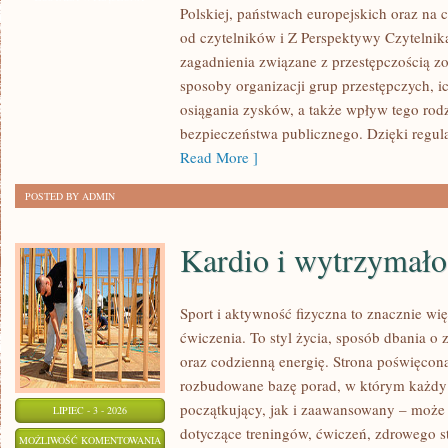
Polskiej, państwach europejskich oraz na 
MAFIA
od czytelników i Z Perspektywy Czytelnika
zagadnienia związane z przestępczością z
sposoby organizacji grup przestępczych, ic
osiągania zysków, a także wpływ tego rodz
bezpieczeństwa publicznego. Dzięki regu
Read More ]
POSTED BY ADMIN
Kardio i wytrzymało
Sport i aktywność fizyczna to znacznie wię
ćwiczenia. To styl życia, sposób dbania o
oraz codzienną energię. Strona poświęcona
rozbudowane bazę porad, w którym każdy
początkujący, jak i zaawansowany – może 
LIPIEC - 3 - 2026
dotyczące treningów, ćwiczeń, zdrowego st
KARDIO
MOŻLIWOŚĆ KOMENTOWANIA