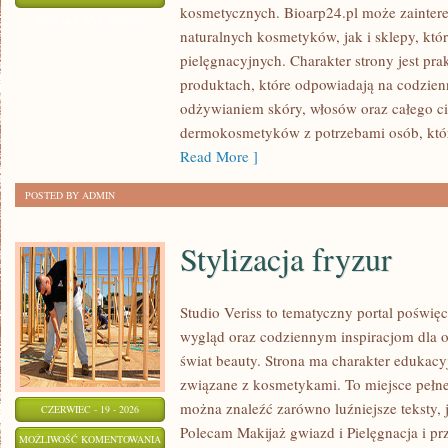
kosmetycznych. Bioarp24.pl może zainte
CIAŁA
ZOSTAŁA WYŁĄCZONA
naturalnych kosmetyków, jak i sklepy, kt
I
pielęgnacyjnych. Charakter strony jest pra
WŁOSÓW
produktach, które odpowiadają na codzien
odżywianiem skóry, włosów oraz całego cia
dermokosmetyków z potrzebami osób, któ
Read More ]
POSTED BY ADMIN
Stylizacja fryzur
Studio Veriss to tematyczny portal pośw
wygląd oraz codziennym inspiracjom dla os
świat beauty. Strona ma charakter edukacy
związane z kosmetykami. To miejsce pełne
można znaleźć zarówno luźniejsze teksty, 
CZERWIEC - 19 - 2026
Polecam Makijaż gwiazd i Pielęgnacja i p
STYLIZACJA
MOŻLIWOŚĆ KOMENTOWANIA