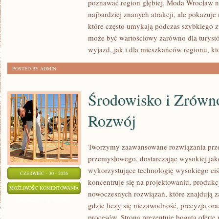
poznawać region głębiej. Moda Wrocław ni
najbardziej znanych atrakcji, ale pokazuje
które często umykają podczas szybkiego z
może być wartościowy zarówno dla turys
wyjazd, jak i dla mieszkańców regionu, kt
POSTED BY ADMIN
Środowisko i Zrów
Rozwój
Tworzymy zaawansowane rozwiązania prze
przemysłowego, dostarczając wysokiej jak
wykorzystujące technologię wysokiego ciś
CZERWIEC - 30 - 2026
koncentruje się na projektowaniu, produkc
ŚRODOWISKO
MOŻLIWOŚĆ KOMENTOWANIA
nowoczesnych rozwiązań, które znajdują z
I
ZOSTAŁA WYŁĄCZONA
gdzie liczy się niezawodność, precyzja 
ZRÓWNOWAŻONY
procesów. Strona prezentuje bogatą ofertę