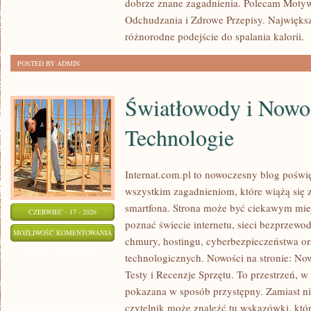
dobrze znane zagadnienia. Polecam Motyw
KALORII
Odchudzania i Zdrowe Przepisy. Największą
różnorodne podejście do spalania kalorii.
[
POSTED BY ADMIN
Światłowody i Nowo
Technologie
Internat.com.pl to nowoczesny blog poświ
wszystkim zagadnieniom, które wiążą się
smartfona. Strona może być ciekawym miej
CZERWIEC - 17 - 2026
poznać świecie internetu, sieci bezprzew
ŚWIATŁOWODY
MOŻLIWOŚĆ KOMENTOWANIA
chmury, hostingu, cyberbezpieczeństwa o
I
ZOSTAŁA WYŁĄCZONA
technologicznych. Nowości na stronie: Now
NOWOCZESNE
Testy i Recenzje Sprzętu. To przestrzeń, w
TECHNOLOGIE
pokazana w sposób przystępny. Zamiast n
czytelnik może znaleźć tu wskazówki, któ