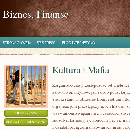
Biznes, Finanse
STRONA GŁÓWNA
SPIS TREŚCI
BLOG INTERNETOWY
Kultura i Mafia
Zorganizowana przestępczość od wielu lat
zarówno analityków, jak i osób poszukując
Strona stanowi obszerne kompendium info
organizacjom przestępczym, ich historii, s
wyzwaniom związanym z bezpieczeństwem.
LIPIEC - 4 - 2026
sposób informacyjny, koncentrując się na
KULTURA
MOŻLIWOŚĆ KOMENTOWANIA
z działalnością zorganizowanych grup prz
I
ZOSTAŁA WYŁĄCZONA