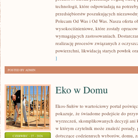
ROZWÓJ
technologii, które odpowiadają na potrze
przedsiębiorstw poszukujących niezawodn
Polecam Od Was i Od Was. Nasza oferta o
wysokociśnieniowe, które zostały opracow
wymagających zastosowaniach. Dostarczam
realizację procesów związanych z oczysz
powierzchni, likwidacją starych powłok o
]
POSTED BY ADMIN
Eko w Domu
Ekos-Sułów to wartościowy portal poświęco
pokazuje, że świadome podejście do przyr
wyrzeczeń, skomplikowanych decyzji ani 
w którym czytelnik może znaleźć porady, p
dotyczące codziennych wyborów, domu, z
CZERWIEC - 27 - 2026