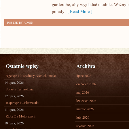
SIZE
garderobę, aby wyglądać modnie. Ważnym
porady
[ Read More ]
POSTED BY ADMIN
Ostatnie wpisy
Archiwa
Agencje i Pośrednicy Nieruchomości
lipiec 2026
14 lipca, 2026
czerwiec 2026
Sprzęt i Technologia
maj 2026
12 lipca, 2026
kwiecień 2026
Inspiracje i Ciekawostki
marzec 2026
11 lipca, 2026
Złota Era Motoryzacji
luty 2026
10 lipca, 2026
styczeń 2026