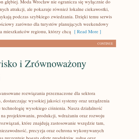
n głębiej. Moda Wrocław nie ogranicza się wyłącznie do
nych atrakcji, ale pokazuje również lokalne ciekawostki,
mykają podczas szybkiego zwiedzania. Dzięki temu serwis
ościowy zarówno dla turystów planujących weekendowy
dla mieszkańców regionu, którzy chcą
[ Read More ]
CONTINUE
isko i Zrównoważony
j
ansowane rozwiązania przeznaczone dla sektora
 dostarczając wysokiej jakości systemy oraz urządzenia
 technologię wysokiego ciśnienia. Nasza działalność
ę na projektowaniu, produkcji, wdrażaniu oraz rozwoju
ozwiązań, które znajdują zastosowanie wszędzie tam,
ę niezawodność, precyzja oraz ochrona wykonywanych
na prezentuje bogatą ofertę produktów, usług oraz