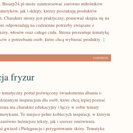
. Bioarp24.pl może zainteresować zarówno miłośników
smetyków, jak i sklepy, którzy poszukują produktów
. Charakter strony jest praktyczny, ponieważ skupia się na
óre odpowiadają na codzienne potrzeby związane z
óry, włosów oraz całego ciała. Strona prezentuje tematykę
ów z potrzebami osób, które chcą wybierać produkty
[
CONTINUE
cja fryzur
to tematyczny portal poświęcony świadomemu dbaniu o
dziennym inspiracjom dla osób, które chcą lepiej poznać
Strona ma charakter edukacyjny i łączy w sobie tematy
metykami. To miejsce pełne kobiecych inspiracji, w którym
zarówno luźniejsze teksty, jak i szersze omówienia.
ż gwiazd i Pielęgnacja i przygotowanie skóry. Tematyka