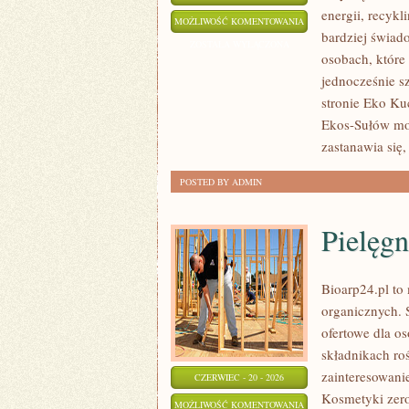
energii, recyk
EKO
MOŻLIWOŚĆ KOMENTOWANIA
bardziej świad
W
ZOSTAŁA WYŁĄCZONA
osobach, któr
DOMU
jednocześnie s
stronie Eko Kuc
Ekos-Sułów moż
zastanawia się,
POSTED BY ADMIN
Pielęgn
Bioarp24.pl to
organicznych. 
ofertowe dla os
składnikach roś
zainteresowani
CZERWIEC - 20 - 2026
Kosmetyki zer
PIELĘGNACJA
MOŻLIWOŚĆ KOMENTOWANIA