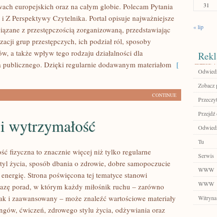
31
twach europejskich oraz na całym globie. Polecam Pytania
 i Z Perspektywy Czytelnika. Portal opisuje najważniejsze
« lip
iązane z przestępczością zorganizowaną, przedstawiając
acji grup przestępczych, ich podział ról, sposoby
ów, a także wpływ tego rodzaju działalności dla
Rekl
 publicznego. Dzięki regularnie dodawanym materiałom
[
Odwiedź 
Zobacz p
CONTINUE
Przeczyt
Przejdź
 i wytrzymałość
Odwiedź
Tu
ść fizyczna to znacznie więcej niż tylko regularne
Serwis
styl życia, sposób dbania o zdrowie, dobre samopoczucie
WWW
 energię. Strona poświęcona tej tematyce stanowi
WWW
azę porad, w którym każdy miłośnik ruchu – zarówno
jak i zaawansowany – może znaleźć wartościowe materiały
Witryna
ingów, ćwiczeń, zdrowego stylu życia, odżywiania oraz