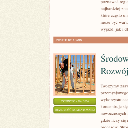
poznawać regio
najbardziej zna
które często u
może być wart
wyjazd, jak i 
POSTED BY ADMIN
Środow
Rozwó
Tworzymy zaaw
przemysłowego,
wykorzystujące
CZERWIEC - 30 - 2026
koncentruje si
ŚRODOWISKO
MOŻLIWOŚĆ KOMENTOWANIA
nowoczesnych r
I
ZOSTAŁA WYŁĄCZONA
gdzie liczy si
ZRÓWNOWAŻONY
procesów. Stro