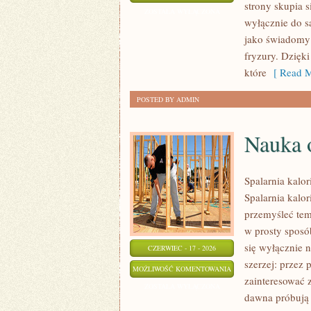
strony skupia s
FRYZUR
ZOSTAŁA WYŁĄCZONA
wyłącznie do s
jako świadomy 
fryzury. Dzięk
które
[ Read M
POSTED BY ADMIN
Nauka o
Spalarnia kalor
Spalarnia kalor
przemyśleć tem
w prosty sposób
się wyłącznie 
CZERWIEC - 17 - 2026
szerzej: przez 
NAUKA
MOŻLIWOŚĆ KOMENTOWANIA
zainteresować 
O
ZOSTAŁA WYŁĄCZONA
dawna próbują 
SPALANIU