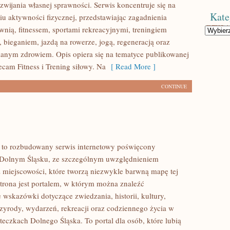
wijania własnej sprawności. Serwis koncentruje się na
Kate
u aktywności fizycznej, przedstawiając zagadnienia
wnią, fitnessem, sportami rekreacyjnymi, treningiem
Kategorie
 bieganiem, jazdą na rowerze, jogą, regeneracją oraz
anym zdrowiem. Opis opiera się na tematyce publikowanej
ecam Fitness i Trening siłowy. Na
[ Read More ]
CONTINUE
to rozbudowany serwis internetowy poświęcony
 Dolnym Śląsku, ze szczególnym uwzględnieniem
 miejscowości, które tworzą niezwykle barwną mapę tej
Strona jest portalem, w którym można znaleźć
wskazówki dotyczące zwiedzania, historii, kultury,
rzyrody, wydarzeń, rekreacji oraz codziennego życia w
teczkach Dolnego Śląska. To portal dla osób, które lubią