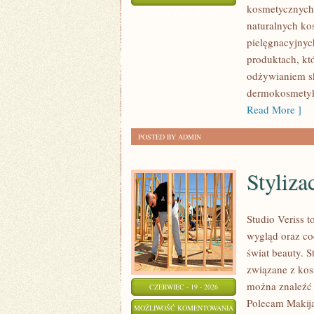
kosmetycznych
CIAŁA
ZOSTAŁA WYŁĄCZONA
naturalnych ko
I
pielęgnacyjnych
WŁOSÓW
produktach, kt
odżywianiem sk
dermokosmetyk
Read More ]
POSTED BY ADMIN
Styliza
Studio Veriss 
wygląd oraz co
świat beauty. 
związane z kos
można znaleźć 
CZERWIEC - 19 - 2026
Polecam Makija
STYLIZACJA
MOŻLIWOŚĆ KOMENTOWANIA