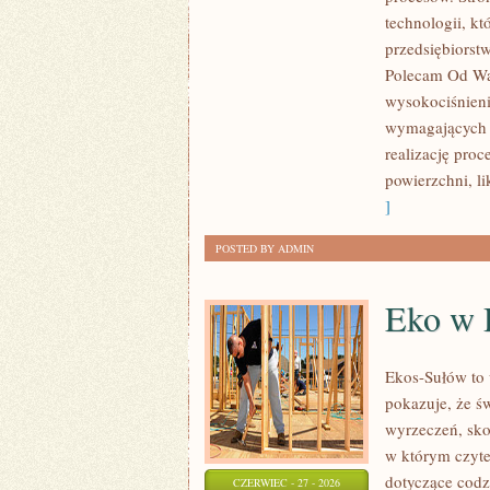
ROZWÓJ
technologii, k
przedsiębiorst
Polecam Od Was
wysokociśnieni
wymagających 
realizację pro
powierzchni, l
]
POSTED BY ADMIN
Eko w
Ekos-Sułów to 
pokazuje, że ś
wyrzeczeń, sko
w którym czyte
dotyczące cod
CZERWIEC - 27 - 2026