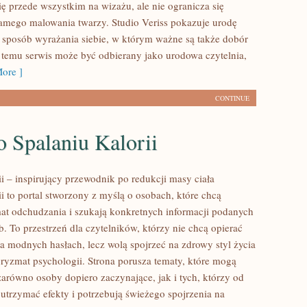
ię przede wszystkim na wizażu, ale nie ogranicza się
amego malowania twarzy. Studio Veriss pokazuje urodę
sposób wyrażania siebie, w którym ważne są także dobór
i temu serwis może być odbierany jako urodowa czytelnia,
ore ]
CONTINUE
 Spalaniu Kalorii
ii – inspirujący przewodnik po redukcji masy ciała
ii to portal stworzony z myślą o osobach, które chcą
at odchudzania i szukają konkretnych informacji podanych
. To przestrzeń dla czytelników, którzy nie chcą opierać
na modnych hasłach, lecz wolą spojrzeć na zdrowy styl życia
pryzmat psychologii. Strona porusza tematy, które mogą
zarówno osoby dopiero zaczynające, jak i tych, którzy od
utrzymać efekty i potrzebują świeżego spojrzenia na