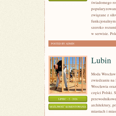
świadomego roz
I
ZOSTAŁA WYŁĄCZONA
popularyzowani
WYTRZYMAŁOŚĆ
związane z siło
funkcjonalnym,
szeroko rozumi
w serwisie. Pol
POSTED BY ADMIN
Lubin
Moda Wrocław 
zwiedzaniu na
Wrocławia oraz
części Polski. 
przewodnikowe 
LIPIEC - 2 - 2026
architektury, p
LUBIN
MOŻLIWOŚĆ KOMENTOWANIA
miastach i mias
ZOSTAŁA WYŁĄCZONA