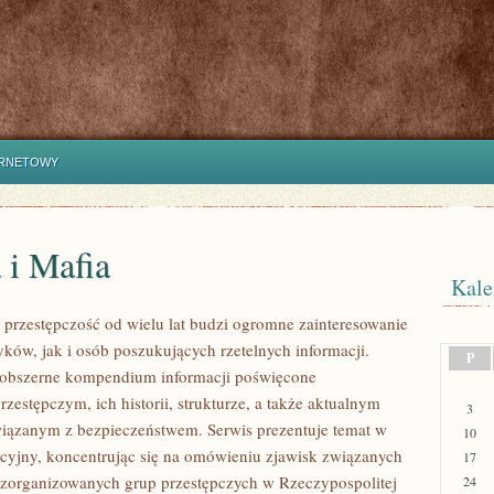
ERNETOWY
 i Mafia
Kale
przestępczość od wielu lat budzi ogromne zainteresowanie
yków, jak i osób poszukujących rzetelnych informacji.
P
 obszerne kompendium informacji poświęcone
zestępczym, ich historii, strukturze, a także aktualnym
3
ązanym z bezpieczeństwem. Serwis prezentuje temat w
10
cyjny, koncentrując się na omówieniu zjawisk związanych
17
ą zorganizowanych grup przestępczych w Rzeczypospolitej
24