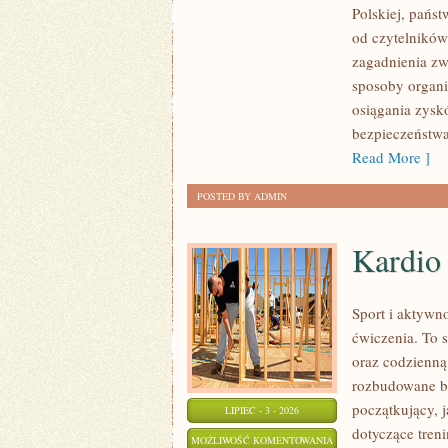
Polskiej, pańs
MAFIA
od czytelników
zagadnienia zw
sposoby organiz
osiągania zysk
bezpieczeństwa
Read More ]
POSTED BY ADMIN
Kardio
Sport i aktywno
ćwiczenia. To 
oraz codzienną
rozbudowane b
początkujący, 
LIPIEC - 3 - 2026
dotyczące tren
KARDIO
MOŻLIWOŚĆ KOMENTOWANIA