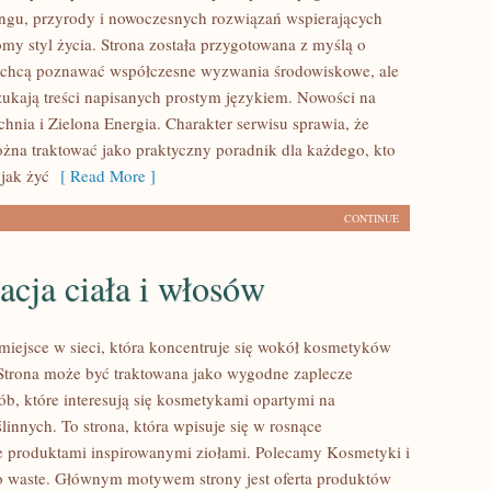
lingu, przyrody i nowoczesnych rozwiązań wspierających
omy styl życia. Strona została przygotowana z myślą o
e chcą poznawać współczesne wyzwania środowiskowe, ale
zukają treści napisanych prostym językiem. Nowości na
hnia i Zielona Energia. Charakter serwisu sprawia, że
na traktować jako praktyczny poradnik dla każdego, kto
 jak żyć
[ Read More ]
CONTINUE
acja ciała i włosów
 miejsce w sieci, która koncentruje się wokół kosmetyków
Strona może być traktowana jako wygodne zaplecze
ób, które interesują się kosmetykami opartymi na
linnych. To strona, która wpisuje się w rosnące
e produktami inspirowanymi ziołami. Polecamy Kosmetyki i
o waste. Głównym motywem strony jest oferta produktów