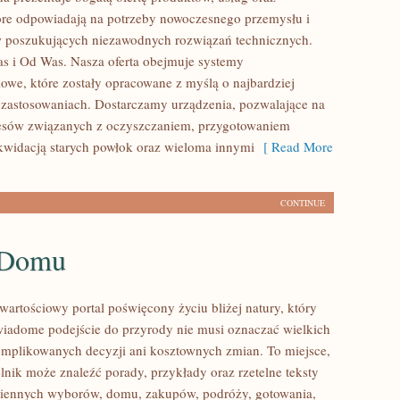
tóre odpowiadają na potrzeby nowoczesnego przemysłu i
w poszukujących niezawodnych rozwiązań technicznych.
 i Od Was. Nasza oferta obejmuje systemy
owe, które zostały opracowane z myślą o najbardziej
zastosowaniach. Dostarczamy urządzenia, pozwalające na
cesów związanych z oczyszczaniem, przygotowaniem
ikwidacją starych powłok oraz wieloma innymi
[ Read More
CONTINUE
 Domu
wartościowy portal poświęcony życiu bliżej natury, który
wiadome podejście do przyrody nie musi oznaczać wielkich
mplikowanych decyzji ani kosztownych zmian. To miejsce,
lnik może znaleźć porady, przykłady oraz rzetelne teksty
ziennych wyborów, domu, zakupów, podróży, gotowania,