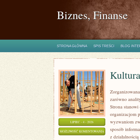
Biznes, Finanse
STRONA GŁÓWNA
SPIS TREŚCI
BLOG INT
Kultura
Zorganizowana 
zarówno analit
Strona stanowi
organizacjom pr
wyzwaniom zwi
LIPIEC - 4 - 2026
sposób informa
KULTURA
MOŻLIWOŚĆ KOMENTOWANIA
z działalności
I
ZOSTAŁA WYŁĄCZONA