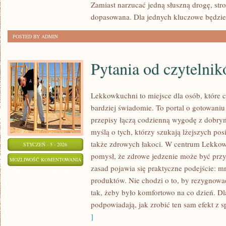
Zamiast narzucać jedną słuszną drogę, str
dopasowana. Dla jednych kluczowe będzie
POSTED BY ADMIN
Pytania od czytelni
Lekkowkuchni to miejsce dla osób, które c
bardziej świadomie. To portal o gotowani
przepisy łączą codzienną wygodę z dobrym
myślą o tych, którzy szukają lżejszych po
także zdrowych łakoci. W centrum Lekkow
STYCZEŃ - 5 - 2026
pomysł, że zdrowe jedzenie może być prz
PYTANIA
MOŻLIWOŚĆ KOMENTOWANIA
zasad pojawia się praktyczne podejście: m
OD
ZOSTAŁA WYŁĄCZONA
produktów. Nie chodzi o to, by rezygnowa
CZYTELNIKÓW
tak, żeby było komfortowo na co dzień. Dl
podpowiadają, jak zrobić ten sam efekt z 
]