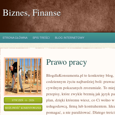
Biznes, Finanse
STRONA GŁÓWNA
SPIS TREŚCI
BLOG INTERNETOWY
Prawo pracy
BlogdlaKonsumenta.pl to konkretny blog, 
codziennym życiu najbardziej boli: prawa
cywilnym pokazanych zrozumiale. To miejs
przepisy, które zwykle brzmią jak język p
plan, dzięki któremu wiesz, co Ci wolno w
STYCZEŃ - 6 - 2026
usługodawcą, firmą lub kontrahentem. Idea
PRAWO
MOŻLIWOŚĆ KOMENTOWANIA
pomagać, a nie paraliżować. Dlatego treś
PRACY
ZOSTAŁA WYŁĄCZONA