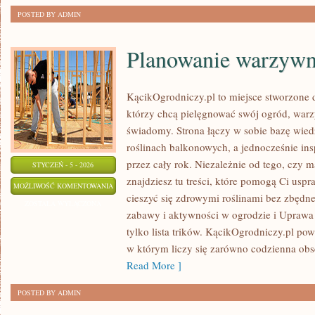
POSTED BY ADMIN
Planowanie warzywn
KącikOgrodniczy.pl to miejsce stworzone dl
którzy chcą pielęgnować swój ogród, war
świadomy. Strona łączy w sobie bazę wied
roślinach balkonowych, a jednocześnie in
przez cały rok. Niezależnie od tego, czy m
STYCZEŃ - 5 - 2026
znajdziesz tu treści, które pomogą Ci uspr
PLANOWANIE
MOŻLIWOŚĆ KOMENTOWANIA
cieszyć się zdrowymi roślinami bez zbędn
WARZYWNIKA
ZOSTAŁA WYŁĄCZONA
zabawy i aktywności w ogrodzie i Uprawa r
tylko lista trików. KącikOgrodniczy.pl pow
w którym liczy się zarówno codzienna obse
Read More ]
POSTED BY ADMIN