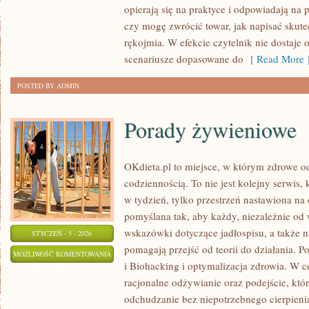
opierają się na praktyce i odpowiadają na 
czy mogę zwrócić towar, jak napisać skut
rękojmia. W efekcie czytelnik nie dostaje 
scenariusze dopasowane do
[ Read More 
POSTED BY ADMIN
Porady żywieniowe
OKdieta.pl to miejsce, w którym zdrowe o
codziennością. To nie jest kolejny serwis,
w tydzień, tylko przestrzeń nastawiona na 
pomyślana tak, aby każdy, niezależnie od
wskazówki dotyczące jadłospisu, a także na
STYCZEŃ - 5 - 2026
pomagają przejść od teorii do działania. 
PORADY
MOŻLIWOŚĆ KOMENTOWANIA
i Biohacking i optymalizacja zdrowia. W c
ŻYWIENIOWE
ZOSTAŁA WYŁĄCZONA
racjonalne odżywianie oraz podejście, któ
odchudzanie bez niepotrzebnego cierpienia