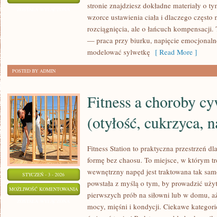
stronie znajdziesz dokładne materiały o ty
MĘŻCZYZN
ZOSTAŁA WYŁĄCZONA
wzorce ustawienia ciała i dlaczego często 
rozciągnięcia, ale o łańcuch kompensacji
— praca przy biurku, napięcie emocjonaln
modelować sylwetkę
[ Read More ]
POSTED BY ADMIN
Fitness a choroby cy
(otyłość, cukrzyca, n
Fitness Station to praktyczna przestrzeń d
formę bez chaosu. To miejsce, w którym tre
wewnętrzny napęd jest traktowana tak samo
STYCZEŃ - 3 - 2026
powstała z myślą o tym, by prowadzić uży
FITNESS
MOŻLIWOŚĆ KOMENTOWANIA
pierwszych prób na siłowni lub w domu, 
A
ZOSTAŁA WYŁĄCZONA
mocy, mięśni i kondycji. Ciekawe kategori
CHOROBY