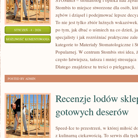
STOMBIS – stomatolog i opieka nad zębam
Stombis to miejsce stworzone dla osób, kt
zębów i dziąseł i podejmować lepsze decy
To nie jest tylko zbiór luźnych wskazówe
po tym, jak dbać o uśmiech na co dzień, j
STYCZEŃ - 4 - 2026
specjalisty i jak rozróżniać praktyczne za
STOMBIS
MOŻLIWOŚĆ KOMENTOWANIA
kategorie to Materiały Stomatologiczne i 
ZOSTAŁA WYŁĄCZONA
Popularnej. W centrum Stombis stoi idea, 
często łatwiejsza, tańsza i mniej stresując
Dlatego znajdziesz tu treści o pielęgnacji,
[
POSTED BY ADMIN
Recenzje lodów skle
gotowych deserów
Speed-Ice to przestrzeń, w której miłość d
z kulinarną ciekawością. To serwis dla tyc