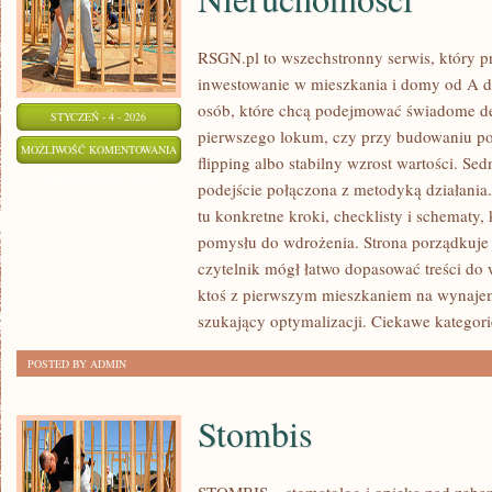
RSGN.pl to wszechstronny serwis, który p
inwestowanie w mieszkania i domy od A do
osób, które chcą podejmować świadome de
STYCZEŃ - 4 - 2026
pierwszego lokum, czy przy budowaniu po
SEZONOWOŚĆ
MOŻLIWOŚĆ KOMENTOWANIA
flipping albo stabilny wzrost wartości. Se
NA
ZOSTAŁA WYŁĄCZONA
podejście połączona z metodyką działania
RYNKU
tu konkretne kroki, checklisty i schematy,
NIERUCHOMOŚCI
pomysłu do wdrożenia. Strona porządkuje 
czytelnik mógł łatwo dopasować treści do w
ktoś z pierwszym mieszkaniem na wynaje
szukający optymalizacji. Ciekawe kategori
POSTED BY ADMIN
Stombis