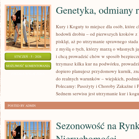
Genetyka, odmiany r
Kury i Koguty to miejsce dla osób, które
hodowli drobiu – od pierwszych kroków z
piskląt, aż po utrzymanie sprawnego stada 
z myślą o tych, którzy marzą o własnych j
i chcą prowadzić chów w sposób bezpieczn
STYCZEŃ - 5 - 2026
trzymasz kilka kur na podwórku, prowadzi
GENETYKA,
MOŻLIWOŚĆ KOMENTOWANIA
dopiero planujesz przydomowy kurnik, zn
ODMIANY
ZOSTAŁA WYŁĄCZONA
do realnych warunków – wiejskich, podmie
RASOWE
Polecamy: Pasożyty i Choroby Zakaźne i 
I
Sednem serwisu jest utrzymanie kur i kog
KOLORY
POSTED BY ADMIN
Sezonowość na Ryn
Nieruchomości