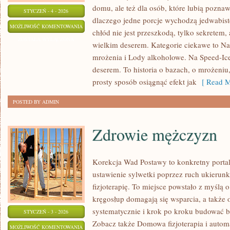
domu, ale też dla osób, które lubią pozna
STYCZEŃ - 4 - 2026
dlaczego jedne porcje wychodzą jedwabiste
RECENZJE
MOŻLIWOŚĆ KOMENTOWANIA
chłód nie jest przeszkodą, tylko sekretem,
LODÓW
ZOSTAŁA WYŁĄCZONA
wielkim deserem. Kategorie ciekawe to Na
SKLEPOWYCH
mrożenia i Lody alkoholowe. Na Speed-Ice 
I
deserem. To historia o bazach, o mrożeniu,
GOTOWYCH
prosty sposób osiągnąć efekt jak
[ Read M
DESERÓW
POSTED BY ADMIN
Zdrowie mężczyzn
Korekcja Wad Postawy to konkretny portal
ustawienie sylwetki poprzez ruch ukierun
fizjoterapię. To miejsce powstało z myślą o
kręgosłup domagają się wsparcia, a także o
systematycznie i krok po kroku budować ba
STYCZEŃ - 3 - 2026
Zobacz także Domowa fizjoterapia i autom
ZDROWIE
MOŻLIWOŚĆ KOMENTOWANIA