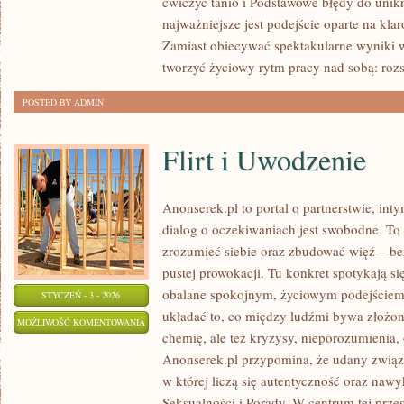
ćwiczyć tanio i Podstawowe błędy do unikn
CYWILIZACYJNE
najważniejsze jest podejście oparte na kla
(OTYŁOŚĆ,
Zamiast obiecywać spektakularne wyniki w
CUKRZYCA,
tworzyć życiowy rytm pracy nad sobą: roz
NADCIŚNIENIE)
POSTED BY ADMIN
Flirt i Uwodzenie
Anonserek.pl to portal o partnerstwie, int
dialog o oczekiwaniach jest swobodne. To 
zrozumieć siebie oraz zbudować więź – bez
pustej prowokacji. Tu konkret spotykają się
obalane spokojnym, życiowym podejściem.
STYCZEŃ - 3 - 2026
układać to, co między ludźmi bywa złożone
FLIRT
MOŻLIWOŚĆ KOMENTOWANIA
chemię, ale też kryzysy, nieporozumienia,
I
ZOSTAŁA WYŁĄCZONA
Anonserek.pl przypomina, że udany związe
UWODZENIE
w której liczą się autentyczność oraz naw
Seksualności i Porady. W centrum tej przes