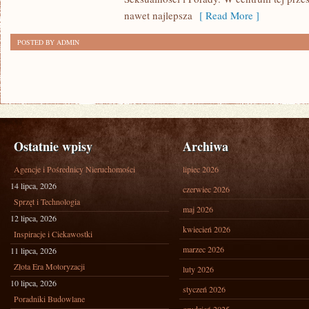
nawet najlepsza
[ Read More ]
POSTED BY ADMIN
Ostatnie wpisy
Archiwa
Agencje i Pośrednicy Nieruchomości
lipiec 2026
14 lipca, 2026
czerwiec 2026
Sprzęt i Technologia
maj 2026
12 lipca, 2026
kwiecień 2026
Inspiracje i Ciekawostki
marzec 2026
11 lipca, 2026
Złota Era Motoryzacji
luty 2026
10 lipca, 2026
styczeń 2026
Poradniki Budowlane