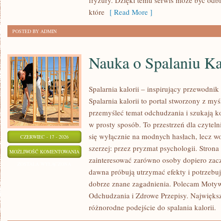
fryzury. Dzięki temu serwis może być odbi
które
[ Read More ]
POSTED BY ADMIN
Nauka o Spalaniu Ka
Spalarnia kalorii – inspirujący przewodnik
Spalarnia kalorii to portal stworzony z my
przemyśleć temat odchudzania i szukają k
w prosty sposób. To przestrzeń dla czyteln
się wyłącznie na modnych hasłach, lecz wo
CZERWIEC - 17 - 2026
szerzej: przez pryzmat psychologii. Stron
NAUKA
MOŻLIWOŚĆ KOMENTOWANIA
zainteresować zarówno osoby dopiero zaczy
O
ZOSTAŁA WYŁĄCZONA
dawna próbują utrzymać efekty i potrzebuj
SPALANIU
dobrze znane zagadnienia. Polecam Motyw
KALORII
Odchudzania i Zdrowe Przepisy. Największą
różnorodne podejście do spalania kalorii.
[