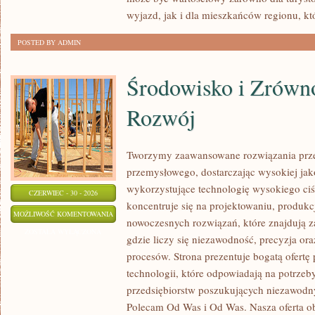
wyjazd, jak i dla mieszkańców regionu, kt
POSTED BY ADMIN
Środowisko i Zrów
Rozwój
Tworzymy zaawansowane rozwiązania prze
przemysłowego, dostarczając wysokiej jak
wykorzystujące technologię wysokiego ciś
CZERWIEC - 30 - 2026
koncentruje się na projektowaniu, produkc
ŚRODOWISKO
MOŻLIWOŚĆ KOMENTOWANIA
nowoczesnych rozwiązań, które znajdują z
I
ZOSTAŁA WYŁĄCZONA
gdzie liczy się niezawodność, precyzja 
ZRÓWNOWAŻONY
procesów. Strona prezentuje bogatą ofertę
ROZWÓJ
technologii, które odpowiadają na potrze
przedsiębiorstw poszukujących niezawodn
Polecam Od Was i Od Was. Nasza oferta o