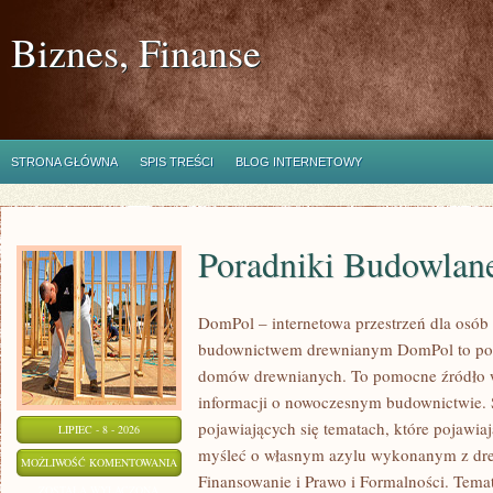
Biznes, Finanse
STRONA GŁÓWNA
SPIS TREŚCI
BLOG INTERNETOWY
Poradniki Budowlan
DomPol – internetowa przestrzeń dla osób
budownictwem drewnianym DomPol to por
domów drewnianych. To pomocne źródło wi
informacji o nowoczesnym budownictwie. St
pojawiających się tematach, które pojawiaj
LIPIEC - 8 - 2026
myśleć o własnym azylu wykonanym z dre
PORADNIKI
MOŻLIWOŚĆ KOMENTOWANIA
Finansowanie i Prawo i Formalności. Tem
BUDOWLANE
ZOSTAŁA WYŁĄCZONA