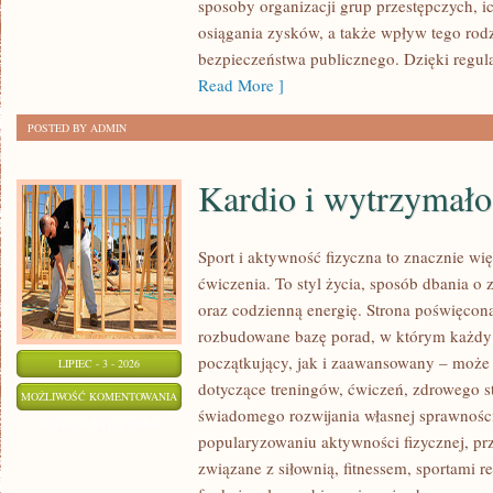
sposoby organizacji grup przestępczych, ic
osiągania zysków, a także wpływ tego rodz
bezpieczeństwa publicznego. Dzięki regu
Read More ]
POSTED BY ADMIN
Kardio i wytrzymało
Sport i aktywność fizyczna to znacznie wię
ćwiczenia. To styl życia, sposób dbania o
oraz codzienną energię. Strona poświęcona
rozbudowane bazę porad, w którym każdy
początkujący, jak i zaawansowany – może 
LIPIEC - 3 - 2026
dotyczące treningów, ćwiczeń, zdrowego st
KARDIO
MOŻLIWOŚĆ KOMENTOWANIA
świadomego rozwijania własnej sprawności
I
ZOSTAŁA WYŁĄCZONA
popularyzowaniu aktywności fizycznej, pr
WYTRZYMAŁOŚĆ
związane z siłownią, fitnessem, sportami r