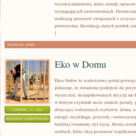
wysokociśnieniowe, które zostały opracow
wymagających zastosowaniach. Dostarczam
realizację procesów związanych z oczysz
powierzchni, likwidacją starych powłok o
]
POSTED BY ADMIN
Eko w Domu
Ekos-Sułów to wartościowy portal poświęco
pokazuje, że świadome podejście do przyr
wyrzeczeń, skomplikowanych decyzji ani 
w którym czytelnik może znaleźć porady, p
dotyczące codziennych wyborów, domu, z
CZERWIEC - 27 - 2026
energii, recyklingu, przyrody i nowoczes
EKO
MOŻLIWOŚĆ KOMENTOWANIA
bardziej świadomy styl życia. Strona zost
W
ZOSTAŁA WYŁĄCZONA
osobach, które chcą poznawać współczesn
DOMU