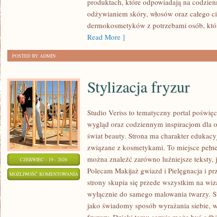
produktach, które odpowiadają na codzien
odżywianiem skóry, włosów oraz całego cia
dermokosmetyków z potrzebami osób, któ
Read More ]
POSTED BY ADMIN
Stylizacja fryzur
Studio Veriss to tematyczny portal pośw
wygląd oraz codziennym inspiracjom dla os
świat beauty. Strona ma charakter edukacy
związane z kosmetykami. To miejsce pełne
można znaleźć zarówno luźniejsze teksty, 
CZERWIEC - 19 - 2026
Polecam Makijaż gwiazd i Pielęgnacja i p
STYLIZACJA
MOŻLIWOŚĆ KOMENTOWANIA
strony skupia się przede wszystkim na wiza
FRYZUR
ZOSTAŁA WYŁĄCZONA
wyłącznie do samego malowania twarzy. St
jako świadomy sposób wyrażania siebie, 