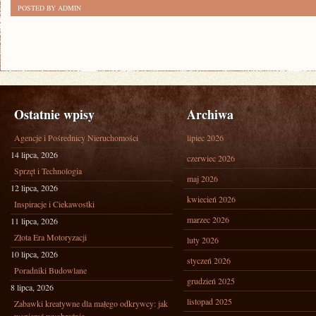
POSTED BY ADMIN
Ostatnie wpisy
Archiwa
Agencje i Pośrednicy Nieruchomości
lipiec 2026
14 lipca, 2026
czerwiec 2026
Sprzęt i Technologia
maj 2026
12 lipca, 2026
kwiecień 2026
Inspiracje i Ciekawostki
marzec 2026
11 lipca, 2026
Złota Era Motoryzacji
luty 2026
10 lipca, 2026
styczeń 2026
Poradniki Budowlane
grudzień 2025
8 lipca, 2026
listopad 2025
Zabawki kreatywne dla małego odkrywcy: jak