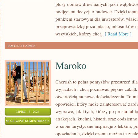
plusy domów drewnianych, jak i wątpliwoś
podjęciem decyzji o budowie. Dzięki te
punktem startowym dla inwestorów, właścic
przeprowadzkę poza miasto, miłośników n
wszystkich, którzy chcą
[ Read More ]
POSTED BY ADMIN
Maroko
Cherrish to pełna pomysłów przestrzeń dla
wyjazdach i chcą poznawać piękne zakątki
otwartością na nowe doświadczenia. To mi
opowieści, który może zainteresować zaró
wyprawę, jak i tych, którzy po prostu lubią
LIPIEC - 6 - 2026
atrakcjach, kuchni, historii oraz codzienn
MAROKO
MOŻLIWOŚĆ KOMENTOWANIA
w sobie turystyczne inspiracje z lekkim,
ZOSTAŁA WYŁĄCZONA
opowiadania, dzięki czemu można tu znal