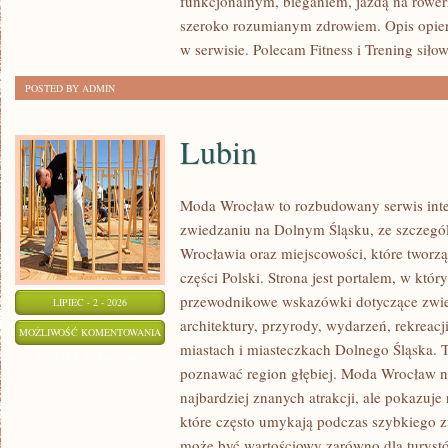
funkcjonalnym, bieganiem, jazdą na rowerz
szeroko rozumianym zdrowiem. Opis opier
w serwisie. Polecam Fitness i Trening siło
POSTED BY ADMIN
Lubin
Moda Wrocław to rozbudowany serwis int
zwiedzaniu na Dolnym Śląsku, ze szczeg
Wrocławia oraz miejscowości, które tworz
części Polski. Strona jest portalem, w kt
przewodnikowe wskazówki dotyczące zwiedz
LIPIEC - 2 - 2026
architektury, przyrody, wydarzeń, rekreac
LUBIN
MOŻLIWOŚĆ KOMENTOWANIA
miastach i miasteczkach Dolnego Śląska. To
ZOSTAŁA WYŁĄCZONA
poznawać region głębiej. Moda Wrocław ni
najbardziej znanych atrakcji, ale pokazuje
które często umykają podczas szybkiego z
może być wartościowy zarówno dla turys