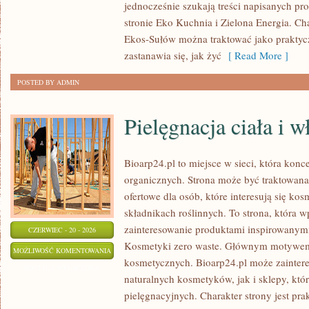
jednocześnie szukają treści napisanych p
stronie Eko Kuchnia i Zielona Energia. Cha
Ekos-Sułów można traktować jako praktyc
zastanawia się, jak żyć
[ Read More ]
POSTED BY ADMIN
Pielęgnacja ciała i 
Bioarp24.pl to miejsce w sieci, która kon
organicznych. Strona może być traktowan
ofertowe dla osób, które interesują się ko
składnikach roślinnych. To strona, która w
zainteresowanie produktami inspirowanym
CZERWIEC - 20 - 2026
Kosmetyki zero waste. Głównym motywem s
PIELĘGNACJA
MOŻLIWOŚĆ KOMENTOWANIA
kosmetycznych. Bioarp24.pl może zainte
CIAŁA
ZOSTAŁA WYŁĄCZONA
naturalnych kosmetyków, jak i sklepy, kt
I
pielęgnacyjnych. Charakter strony jest pra
WŁOSÓW