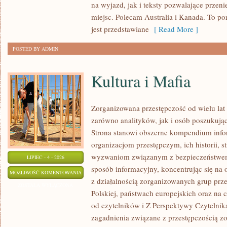
na wyjazd, jak i teksty pozwalające przen
miejsc. Polecam Australia i Kanada. To po
jest przedstawiane
[ Read More ]
POSTED BY ADMIN
Kultura i Mafia
Zorganizowana przestępczość od wielu lat
zarówno analityków, jak i osób poszukując
Strona stanowi obszerne kompendium info
organizacjom przestępczym, ich historii, s
wyzwaniom związanym z bezpieczeństwem.
LIPIEC - 4 - 2026
sposób informacyjny, koncentrując się na
KULTURA
MOŻLIWOŚĆ KOMENTOWANIA
z działalnością zorganizowanych grup prz
I
ZOSTAŁA WYŁĄCZONA
Polskiej, państwach europejskich oraz na 
MAFIA
od czytelników i Z Perspektywy Czytelnika
zagadnienia związane z przestępczością z