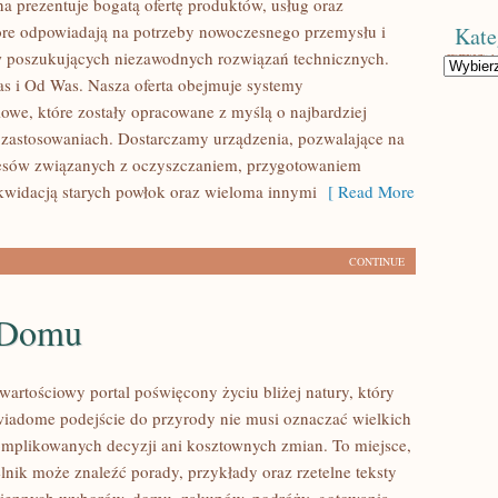
na prezentuje bogatą ofertę produktów, usług oraz
tóre odpowiadają na potrzeby nowoczesnego przemysłu i
Kate
w poszukujących niezawodnych rozwiązań technicznych.
Kategorie
 i Od Was. Nasza oferta obejmuje systemy
owe, które zostały opracowane z myślą o najbardziej
zastosowaniach. Dostarczamy urządzenia, pozwalające na
cesów związanych z oczyszczaniem, przygotowaniem
ikwidacją starych powłok oraz wieloma innymi
[ Read More
CONTINUE
 Domu
wartościowy portal poświęcony życiu bliżej natury, który
wiadome podejście do przyrody nie musi oznaczać wielkich
mplikowanych decyzji ani kosztownych zmian. To miejsce,
lnik może znaleźć porady, przykłady oraz rzetelne teksty