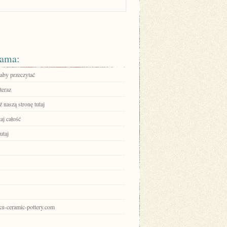
ama:
 aby przeczytać
teraz
 naszą stronę tutaj
aj całość
utaj
aku-ceramic-pottery.com