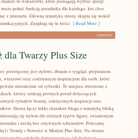
 znaleźć tu wskazówki, które pomagają wybrać sprzęt.
l może pełnić funkcję poradnika dla każdego, kto chce
tać z internetu. Główna tematyka strony skupia się wokół
unikacyjnych. Znajdują się tu treści
[ Read More ]
CONTINUE
 dla Twarzy Plus Size
lowy poświęcony jest stylowi, dbaniu o wygląd, preparatom
, wizażowi oraz codziennym inspiracjom dla osób, które
pewnie niezależnie od sylwetki. To miejsce stworzone z
nikach, którzy szukają prostych porad dotyczących
ziennych rytuałów beauty, estetycznych inspiracji oraz
ików. Strona łączy lekki charakter bloga z tematyką bliską
interesują się stylem dla różnych typów figury, świadomym
zerunku i urodą bez sztywnych schematów. Polecamy
tyl i Trendy i Nowości w Modzie Plus Size. Na stronie
różnorodne artykuły dotyczące tego, jak budować