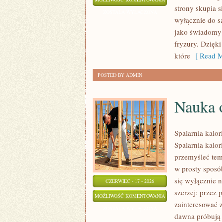
strony skupia s
FRYZUR
ZOSTAŁA WYŁĄCZONA
wyłącznie do s
jako świadomy 
fryzury. Dzięk
które
[ Read M
POSTED BY ADMIN
Nauka o
Spalarnia kalor
Spalarnia kalor
przemyśleć tem
w prosty sposób
się wyłącznie 
CZERWIEC - 17 - 2026
szerzej: przez 
NAUKA
MOŻLIWOŚĆ KOMENTOWANIA
zainteresować 
O
ZOSTAŁA WYŁĄCZONA
dawna próbują 
SPALANIU