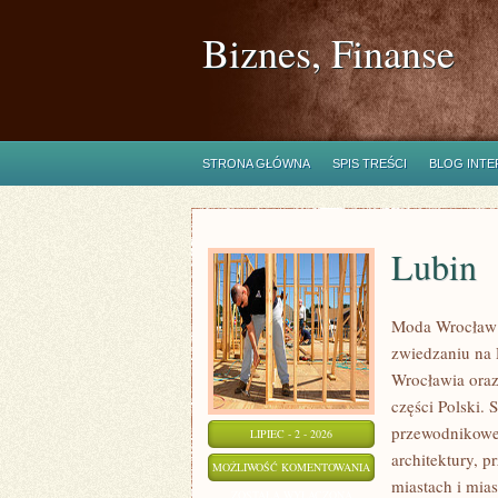
Biznes, Finanse
STRONA GŁÓWNA
SPIS TREŚCI
BLOG INT
Lubin
Moda Wrocław 
zwiedzaniu na
Wrocławia oraz
części Polski. 
przewodnikowe 
LIPIEC - 2 - 2026
architektury, p
LUBIN
MOŻLIWOŚĆ KOMENTOWANIA
miastach i mias
ZOSTAŁA WYŁĄCZONA