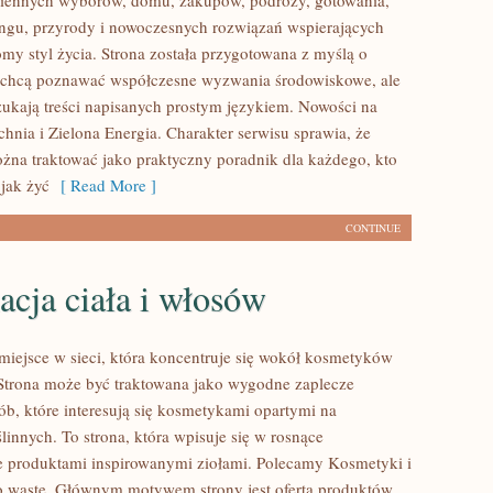
ziennych wyborów, domu, zakupów, podróży, gotowania,
lingu, przyrody i nowoczesnych rozwiązań wspierających
omy styl życia. Strona została przygotowana z myślą o
e chcą poznawać współczesne wyzwania środowiskowe, ale
zukają treści napisanych prostym językiem. Nowości na
hnia i Zielona Energia. Charakter serwisu sprawia, że
na traktować jako praktyczny poradnik dla każdego, kto
 jak żyć
[ Read More ]
CONTINUE
acja ciała i włosów
 miejsce w sieci, która koncentruje się wokół kosmetyków
Strona może być traktowana jako wygodne zaplecze
ób, które interesują się kosmetykami opartymi na
linnych. To strona, która wpisuje się w rosnące
e produktami inspirowanymi ziołami. Polecamy Kosmetyki i
o waste. Głównym motywem strony jest oferta produktów