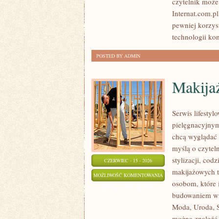
czytelnik może
Internat.com.p
pewniej korzys
technologii kom
POSTED BY ADMIN
Makijaż
Serwis lifesty
pielęgnacyjnym
chcą wyglądać 
myślą o czytel
stylizacji, cod
CZERWIEC - 15 - 2026
makijażowych tr
MAKIJAŻ
MOŻLIWOŚĆ KOMENTOWANIA
osobom, które 
DLA
ZOSTAŁA WYŁĄCZONA
budowaniem wi
TWARZY
Moda, Uroda, S
PLUS
można znaleźć 