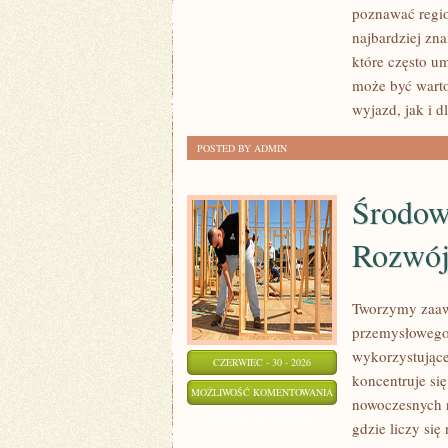
poznawać regio
najbardziej zna
które często u
może być wart
wyjazd, jak i 
POSTED BY ADMIN
Środow
Rozwó
Tworzymy zaaw
przemysłowego,
wykorzystujące
CZERWIEC - 30 - 2026
koncentruje si
ŚRODOWISKO
MOŻLIWOŚĆ KOMENTOWANIA
nowoczesnych r
I
ZOSTAŁA WYŁĄCZONA
gdzie liczy si
ZRÓWNOWAŻONY