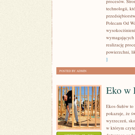
procesów. Stro
ROZWÓJ
technologii, k
przedsiębiorst
Polecam Od Was
wysokociśnieni
wymagających 
realizację pro
powierzchni, l
]
POSTED BY ADMIN
Eko w
Ekos-Sułów to 
pokazuje, że ś
wyrzeczeń, sko
w którym czyte