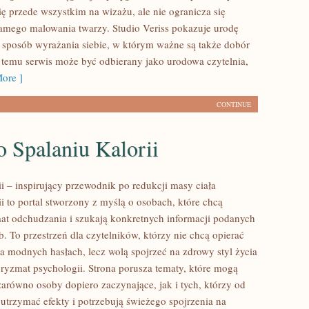
ię przede wszystkim na wizażu, ale nie ogranicza się
amego malowania twarzy. Studio Veriss pokazuje urodę
sposób wyrażania siebie, w którym ważne są także dobór
i temu serwis może być odbierany jako urodowa czytelnia,
ore ]
CONTINUE
 Spalaniu Kalorii
ii – inspirujący przewodnik po redukcji masy ciała
ii to portal stworzony z myślą o osobach, które chcą
at odchudzania i szukają konkretnych informacji podanych
. To przestrzeń dla czytelników, którzy nie chcą opierać
na modnych hasłach, lecz wolą spojrzeć na zdrowy styl życia
pryzmat psychologii. Strona porusza tematy, które mogą
zarówno osoby dopiero zaczynające, jak i tych, którzy od
utrzymać efekty i potrzebują świeżego spojrzenia na