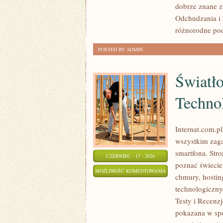
dobrze znane z
KALORII
Odchudzania i 
różnorodne pode
POSTED BY ADMIN
Światł
Techno
Internat.com.p
wszystkim zaga
smartfona. Str
CZERWIEC - 17 - 2026
poznać świecie
ŚWIATŁOWODY
MOŻLIWOŚĆ KOMENTOWANIA
chmury, hostin
I
ZOSTAŁA WYŁĄCZONA
technologiczny
NOWOCZESNE
Testy i Recenzj
TECHNOLOGIE
pokazana w spo