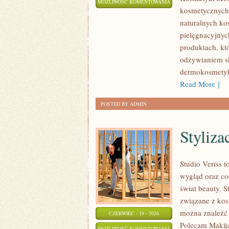
PIELĘGNACJA
MOŻLIWOŚĆ KOMENTOWANIA
kosmetycznych
CIAŁA
ZOSTAŁA WYŁĄCZONA
naturalnych ko
I
pielęgnacyjnych
WŁOSÓW
produktach, kt
odżywianiem sk
dermokosmetyk
Read More ]
POSTED BY ADMIN
Styliza
Studio Veriss 
wygląd oraz co
świat beauty. 
związane z kos
można znaleźć 
CZERWIEC - 19 - 2026
Polecam Makija
STYLIZACJA
MOŻLIWOŚĆ KOMENTOWANIA