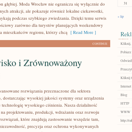
31
n głębiej. Moda Wrocław nie ogranicza się wyłącznie do
nych atrakcji, ale pokazuje również lokalne ciekawostki,
« lip
mykają podczas szybkiego zwiedzania. Dzięki temu serwis
ościowy zarówno dla turystów planujących weekendowy
dla mieszkańców regionu, którzy chcą
[ Read More ]
Rekl
Kliknij,
CONTINUE
Pobierz 
isko i Zrównoważony
Odwiedź
Przeczyt
j
Kliknij t
Internet
ansowane rozwiązania przeznaczone dla sektora
Blog
 dostarczając wysokiej jakości systemy oraz urządzenia
HTTP
 technologię wysokiego ciśnienia. Nasza działalność
ę na projektowaniu, produkcji, wdrażaniu oraz rozwoju
WWW
ozwiązań, które znajdują zastosowanie wszędzie tam,
http://r
ę niezawodność, precyzja oraz ochrona wykonywanych