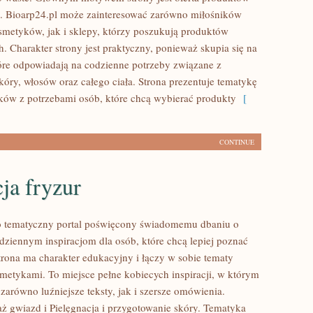
. Bioarp24.pl może zainteresować zarówno miłośników
smetyków, jak i sklepy, którzy poszukują produktów
. Charakter strony jest praktyczny, ponieważ skupia się na
óre odpowiadają na codzienne potrzeby związane z
óry, włosów oraz całego ciała. Strona prezentuje tematykę
ów z potrzebami osób, które chcą wybierać produkty
[
CONTINUE
cja fryzur
to tematyczny portal poświęcony świadomemu dbaniu o
dziennym inspiracjom dla osób, które chcą lepiej poznać
Strona ma charakter edukacyjny i łączy w sobie tematy
metykami. To miejsce pełne kobiecych inspiracji, w którym
zarówno luźniejsze teksty, jak i szersze omówienia.
ż gwiazd i Pielęgnacja i przygotowanie skóry. Tematyka