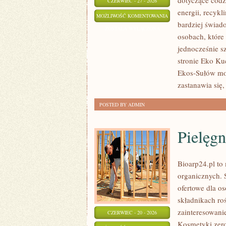
dotyczące cod
CZERWIEC - 27 - 2026
energii, recyk
EKO
MOŻLIWOŚĆ KOMENTOWANIA
bardziej świad
W
ZOSTAŁA WYŁĄCZONA
osobach, któr
DOMU
jednocześnie s
stronie Eko Kuc
Ekos-Sułów moż
zastanawia się,
POSTED BY ADMIN
Pielęgn
Bioarp24.pl to
organicznych. 
ofertowe dla os
składnikach roś
zainteresowani
CZERWIEC - 20 - 2026
Kosmetyki zer